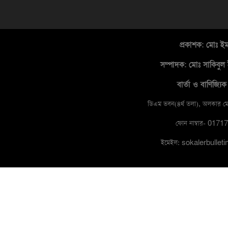
প্রকাশক: মোঃ ই
সম্পাদক
: মোঃ সাকিবুল 
বার্তা ও বাণিজ্যিক 
ডিএম ভবন(৪র্থ তলা), অলকার মোড
ফোন নাম্বার- 017
ইমেইল: sokalerbulle