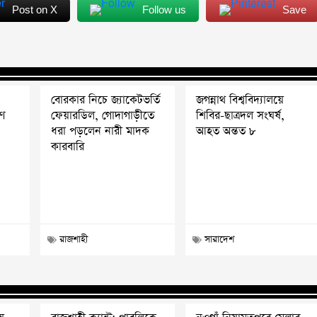
Post on X
Follow us
Save
২
বোরকার নিচে জ্যাকেটভর্তি
জগন্নাথ বিশ্ববিদ্যালয়ে
ণে
ফেয়ারডিল, গোদাগাড়ীতে
শিবির-ছাত্রদল সংঘর্ষ,
ধরা পড়লেন নারী মাদক
আহত অন্তত ৮
কারবারি
রাজশাহী
সারাদেশ