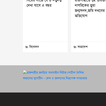
বিয়ের সাজে যে ৩ নতুনত্ব
রাজশাহীতে দুই ভারতী
দেখা যাবে এ বছর
নাগরিকের ভুয়া
জন্মসনদ,জমি দখলের
অভিযোগ
বিনোদন
সারাদেশ