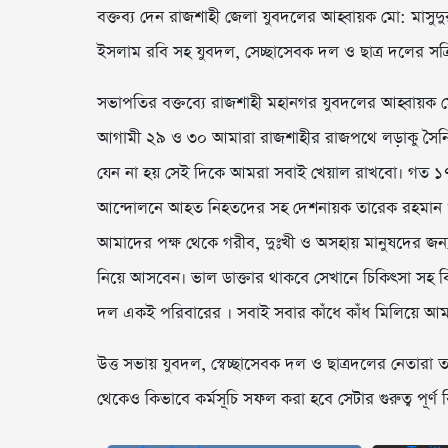
বক্তব্য দেন রাজশাহী জেলা যুবদলের আহ্বায়ক মো: মাসু
ইসলাম রবি সহ যুবদল, সেচ্ছাসেবক দল ও ছাত্র দলের সক্রি
সভাপতির বক্তব্যে রাজশাহী মহানগর যুবদলের আহ্বায়ক 
আগামী ২৯ ও ৩০ আমারা রাজশাহীর রাজপথে লড়াকু সৈনিক গু
যেন না হয় সেই দিকে আমরা সবাই খেয়াল রাখবো। গত ১৭ বছ
আন্দোলনে আহত নিহতদের সহ দেশনায়ক তারেক রহমান ও আমা
আমাদের পক্ষ থেকে গরীব, দুঃখী ও অসহায় মানুষদের জন্য ফ
নিয়ে আসবেন। ভাল ডাক্তার থাকবে সেখানে চিকিৎসা সহ ব
দল একই পরিবারের । সবাই সবার কাঁধে কাঁধ মিলিয়ে আ
উত্ত সভায় যুবদল, স্বেচ্ছাসেবক দল ও ছাত্রদলের নেতারা
থেকেও কিভাবে কর্মসূচি সফল করা হবে সেটার গুরুত্ব পূর্ণ