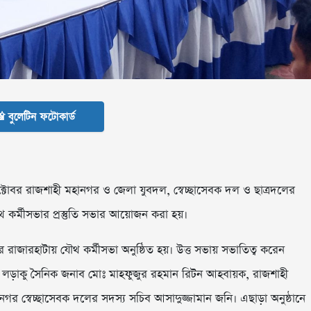
 বুলেটিন ফটোকার্ড
োবর রাজশাহী মহানগর ও জেলা যুবদল, স্বেচ্ছাসেবক দল ও ছাত্রদলের
থ কর্মীসভার প্রস্তুতি সভার আয়োজন করা হয়।
াজারহাটায় যৌথ কর্মীসভা অনুষ্ঠিত হয়। উত্ত সভায় সভাতিত্ব করেন
ের লড়াকু সৈনিক জনাব মোঃ মাহফুজুর রহমান রিটন আহবায়ক, রাজশাহী
গর স্বেচ্ছাসেবক দলের সদস্য সচিব আসাদুজ্জামান জনি। এছাড়া অনুষ্ঠানে