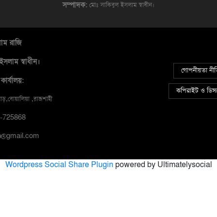
সম্পাদক:
মোঃ সাকিবুল ইসলাম স্বাধীন।
মাম রাজি
ইসলাম স্বাধীন।
গোপনীয়তা নী
কার্যালয়:
কপিরাইট ও ডিসক
়,বোয়ালিয়া ,রাজশাহী
17-725868
tin@gmail.com
Wordpress Social Share Plugin
powered by Ultimatelysocial