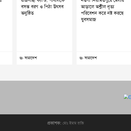
য়
রাজশাহী ক্যান্ট: পাবলিকে
নওগাঁ নিয়ামতপুরে মেলার
বসন্ত বরণ ও পিঠা উৎসব
আড়ালে অশ্লীল নৃত্য
অনুষ্ঠিত
পরিবেশন করে নষ্ট করছে
যুবসমাজ
সারাদেশ
সারাদেশ
প্রকাশক:
মোঃ ইমাম রাজি