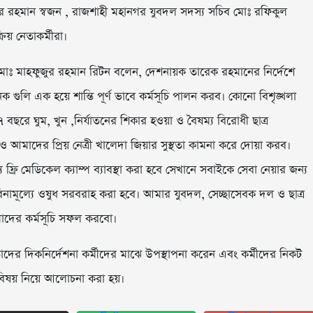
দুর রহমান স্বজন , রাজশাহী মহানগর যুবদল সদস্য সচিব মোঃ রফিকুল
য় নেতাকর্মীরা।
মোঃ মাহফুজুর রহমান রিটন বলেন, দেশনায়ক তারেক রহমানের নির্দেশে
লি এক হয়ে শান্তি পূর্ণ ভাবে কর্মসূচি পালন করব। কোনো বিশৃঙ্খলা
রে ঘুম, খুন ,নির্যাতনের শিকার হওয়া ও বৈষম্য বিরোধী ছাত্র
দের প্রিয় নেত্রী খালেদা জিয়ার সুস্থতা কামনা করে দোয়া করব।
্রি মেডিকেল ক্যাম্প ব্যাবস্থা করা হবে সেখানে সবাইকে সেবা নেয়ার জন্য
িনামূল্যে ওষুধ সরবরাহ করা হবে। আমার যুবদল, সেচ্ছাসেবক দল ও ছাত্র
মাদের কর্মসূচি সফল করবো।
 তাদের দিকনির্দেশনা কর্মীদের মাঝে উপস্থাপনা করেন এবং কর্মীদের নিকট
 বিষয় নিয়ে আলোচনা করা হয়।