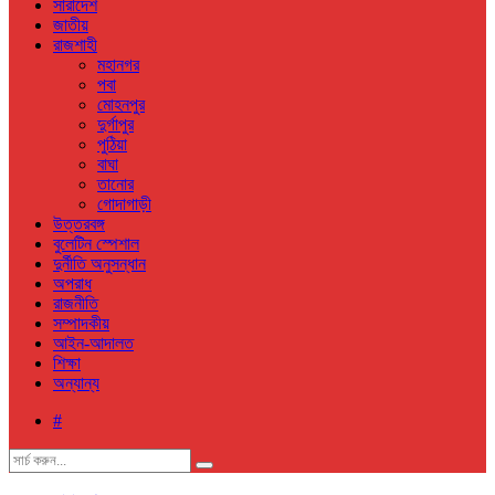
সারাদেশ
জাতীয়
রাজশাহী
মহানগর
পবা
মোহনপুর
দুর্গাপুর
পুঠিয়া
বাঘা
তানোর
গোদাগাড়ী
উত্তরবঙ্গ
বুলেটিন স্পেশাল
দুর্নীতি অনুসন্ধান
অপরাধ
রাজনীতি
সম্পাদকীয়
আইন-আদালত
শিক্ষা
অন্যান্য
#