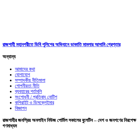
রাজশাহী মহানগরীতে ডিবি পুলিশের অভিযানে ডাকাতি মামলার আসামি গ্রেপ্তার
অন্যান্য
আমাদের কথা
যোগাযোগ
সম্পাদকীয় নীতিমালা
গোপনীয়তা নীতি
ব্যবহারের শর্তাবলি
সংশোধনী / প্রতিবাদ নোটিশ
কপিরাইট ও ডিসক্লেইমার
বিজ্ঞাপন
রাজশাহীর জনপ্রিয় অনলাইন নিউজ পোর্টাল সকালের বুলেটিন – দেশ ও জনগণের নিরপেক্ষ
গণমাধ্যম