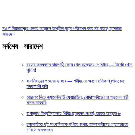
নওগাঁ নিয়ামতপুরে মেলার আড়ালে অশ্লীল নৃত্য পরিবেশন করে নষ্ট করছে যুবসমাজ
সারাদেশ
সর্বশেষ - সারাদেশ
রাতের অন্ধকারে রাজশাহী ছেয়ে গেল রহস্যময় পোস্টারে — টার্গেট খোদ
পুলিশ!
ফ্যাসিবাদের পতনের ২ বছর — শহীদদের স্মরণে রাসিক প্রশাসকের
হৃদয়স্পর্শী বাণী
বোরকার নিচে জ্যাকেটভর্তি ফেয়ারডিল, গোদাগাড়ীতে ধরা পড়লেন নারী
মাদক কারবারি
জগন্নাথ বিশ্ববিদ্যালয়ে শিবির-ছাত্রদল সংঘর্ষ, আহত অন্তত ৮
রাজশাহীতে দুই সাংবাদিককে কুপিয়ে জখম: হামলাকারীদের গ্রেফতারের
দাবিতে মানববন্ধন