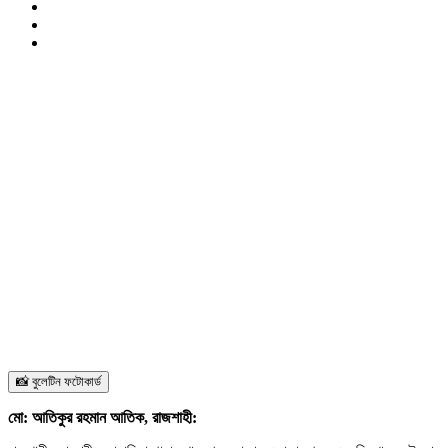
📸 বুলেটিন ফটোকার্ড
মো: আতিকুর রহমান আতিক, রাজশাহী: