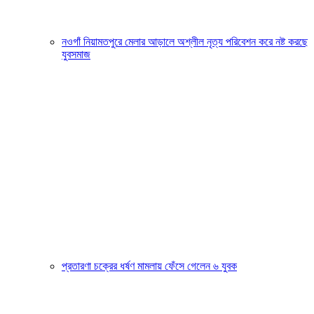
নওগাঁ নিয়ামতপুরে মেলার আড়ালে অশ্লীল নৃত্য পরিবেশন করে নষ্ট করছে
যুবসমাজ
প্রতারণা চক্রের ধর্ষণ মামলায় ফেঁসে গেলেন ৬ যুবক