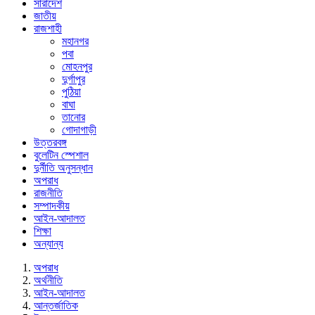
সারাদেশ
জাতীয়
রাজশাহী
মহানগর
পবা
মোহনপুর
দুর্গাপুর
পুঠিয়া
বাঘা
তানোর
গোদাগাড়ী
উত্তরবঙ্গ
বুলেটিন স্পেশাল
দুর্নীতি অনুসন্ধান
অপরাধ
রাজনীতি
সম্পাদকীয়
আইন-আদালত
শিক্ষা
অন্যান্য
অপরাধ
অর্থনীতি
আইন-আদালত
আন্তর্জাতিক