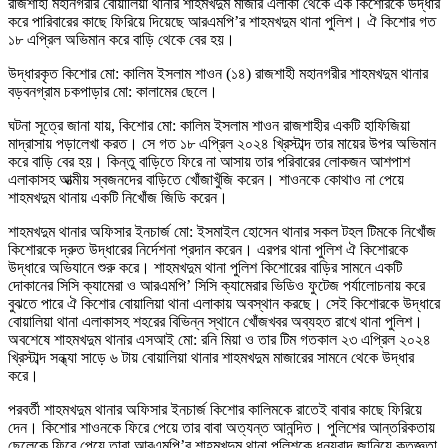
রাজশাহী মহানগরীর বোয়ালিয়া থানার শাহমখদুম মাজার এলাকা থেকে এক কিশোরকে উদ্ধার
করে পারিবারের কাছে ফিরিয়ে দিয়েছে আরএমপি’র শাহমখদুম থানা পুলিশ। ঐ কিশোর গত
১৮ এপ্রিল অভিমান করে বাড়ি থেকে বের হয়।
উদ্ধারকৃত কিশোর মো: কালিম ইসলাম শাওন (১৪) রাজশাহী মহানগরীর শাহমখদুম থানার
বড়বনগ্রাম চকপাড়ার মো: কালামের ছেলে।
ঘটনা সূত্রে জানা যায়, কিশোর মো: কালিম ইসলাম শাওন রাজশাহীর একটি হাফিজিয়া
মাদ্রাসায় পড়ালেখা করত। সে গত ১৮ এপ্রিল ২০২৪ খ্রিস্টাব্দ তার মায়ের উপর অভিমান
করে বাড়ি বের হয়। কিন্তু বাড়িতে ফিরে না আসায় তার পরিবারের লোকজন আশপাশ
এলাকাসহ আত্মীয় স্বজনদের বাড়িতে খোঁজাখুঁজি করেন। শাওনকে কোথাও না পেয়ে
শাহমখদুম থানায় একটি নিখোঁজ জিডি করেন।
শাহমখদুম থানার অফিসার ইনচার্জ মো: ইসমাইল হোসেন থানার সকল টহল টিমকে নিখোঁজ
কিশোরকে দ্রুত উদ্ধারের নির্দেশনা প্রদান করেন। এরপর থানা পুলিশ ঐ কিশোরকে
উদ্ধারে অভিযানে শুরু করে। শাহমখদুম থানা পুলিশ কিশোরের বাড়ির সামনে একটি
দোকানের সিসি ক্যামেরা ও আরএমপি’ সিসি ক্যামেরার ভিডিও ফুটেজ পর্যালোচনায় করে
বুঝতে পারে ঐ কিশোর বোয়ালিয়া থানা এলাকায় অবস্থান করছে। সেই কিশোরকে উদ্ধারে
বোয়ালিয়া থানা এলাকাসহ শহরের বিভিন্ন স্থানে খোঁজখবর অব্যহত রাখে থানা পুলিশ।
অবশেষে শাহমখদুম থানার এসআই মো: রনি মিয়া ও তার টিম গতকাল ২৩ এপ্রিল ২০২৪
খ্রিস্টাব্দ সন্ধ্যা সাড়ে ৬ টায় বোয়ালিয়া থানার শাহমখদুম মাজারের সামনে থেকে উদ্ধার
করে।
পরবর্তী শাহমখদুম থানার অফিসার ইনচার্জ কিশোর কালিমকে রাতেই বাবার কাছে ফিরিয়ে
দেন। কিশোর শাওনকে ফিরে পেয়ে তার বাবা অত্যন্ত আনন্দিত। পুলিশের আন্তরিকতায়
ছেলেকে ফিরে পেয়ে তারা আরএমপি’র শাহমখদুম থানা পুলিশকে ধন্যবাদ জানিয়ে কৃতজ্ঞতা