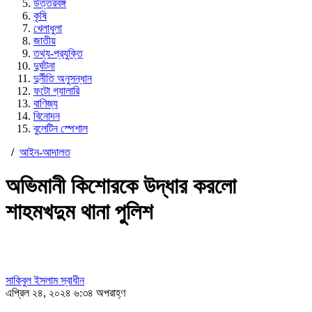
উত্তরবঙ্গ
কৃষি
খেলাধুলা
জাতীয়
তথ্য-প্রযুক্তি
দুর্ঘটনা
দুর্নীতি অনুসন্ধান
ফটো গ্যালারি
বাণিজ্য
বিনোদন
বুলেটিন স্পেশাল
/
আইন-আদালত
অভিমানী কিশোরকে উদ্ধার করলো
শাহমখদুম থানা পুলিশ
সাকিবুল ইসলাম স্বাধীন
এপ্রিল ২৪, ২০২৪ ৬:৩৪ অপরাহ্ণ