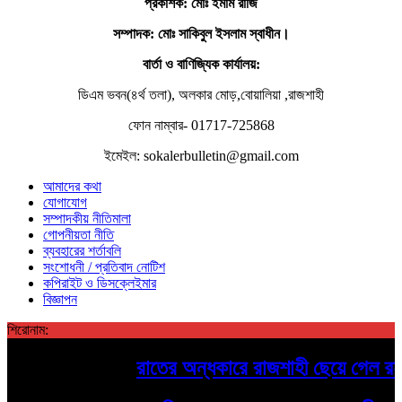
প্রকাশক: মোঃ ইমাম রাজি
সম্পাদক
: মোঃ সাকিবুল ইসলাম স্বাধীন।
বার্তা ও বাণিজ্যিক কার্যালয়:
ডিএম ভবন(৪র্থ তলা), অলকার মোড়,বোয়ালিয়া ,রাজশাহী
ফোন নাম্বার- 01717-725868
ইমেইল: sokalerbulletin@gmail.com
আমাদের কথা
যোগাযোগ
সম্পাদকীয় নীতিমালা
গোপনীয়তা নীতি
ব্যবহারের শর্তাবলি
সংশোধনী / প্রতিবাদ নোটিশ
কপিরাইট ও ডিসক্লেইমার
বিজ্ঞাপন
শিরোনাম:
রাতের অন্ধকারে রাজশাহী ছেয়ে গেল রহস্যম