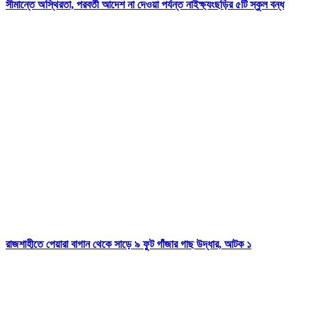
সীমান্তে অস্থিরতা, পরবর্তী আদেশ না দেওয়া পর্যন্ত নাইক্ষ্যংছড়ির ৫টি স্কুল বন্ধ
রাজশাহীতে পেয়ারা বাগান থেকে সাড়ে ৯ ফুট গাঁজার গাছ উদ্ধার, আটক ১