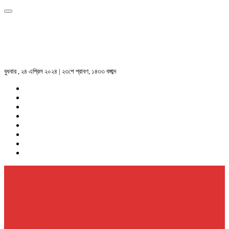
বুধবার , ২৪ এপ্রিল ২০২৪ | ২৩শে শ্রাবণ, ১৪৩৩ বঙ্গাব্দ