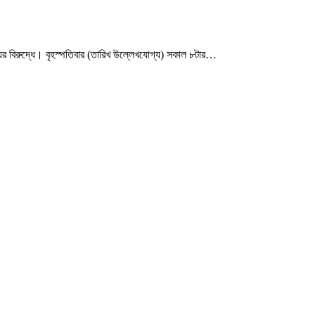
য়ের বিরুদ্ধে। বৃহস্পতিবার (তারিখ উল্লেখযোগ্য) সকাল ৮টার…