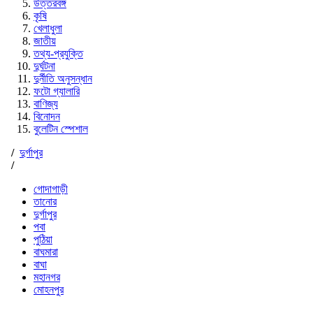
উত্তরবঙ্গ
কৃষি
খেলাধুলা
জাতীয়
তথ্য-প্রযুক্তি
দুর্ঘটনা
দুর্নীতি অনুসন্ধান
ফটো গ্যালারি
বাণিজ্য
বিনোদন
বুলেটিন স্পেশাল
/
দুর্গাপুর
/
গোদাগাড়ী
তানোর
দুর্গাপুর
পবা
পুঠিয়া
বাঘমারা
বাঘা
মহানগর
মোহনপুর