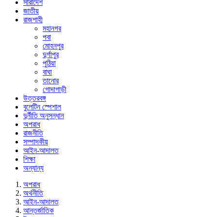
সারাদেশ
জাতীয়
রাজশাহী
মহানগর
পবা
মোহনপুর
দুর্গাপুর
পুঠিয়া
বাঘা
তানোর
গোদাগাড়ী
উত্তরবঙ্গ
বুলেটিন স্পেশাল
দুর্নীতি অনুসন্ধান
অপরাধ
রাজনীতি
সম্পাদকীয়
আইন-আদালত
শিক্ষা
অন্যান্য
অপরাধ
অর্থনীতি
আইন-আদালত
আন্তর্জাতিক