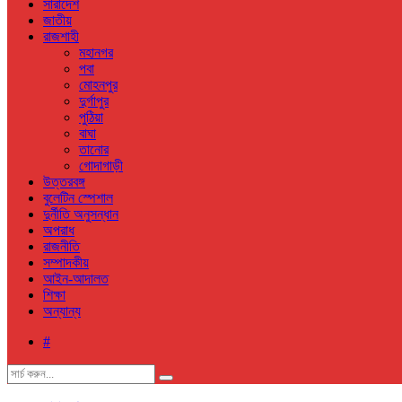
সারাদেশ
জাতীয়
রাজশাহী
মহানগর
পবা
মোহনপুর
দুর্গাপুর
পুঠিয়া
বাঘা
তানোর
গোদাগাড়ী
উত্তরবঙ্গ
বুলেটিন স্পেশাল
দুর্নীতি অনুসন্ধান
অপরাধ
রাজনীতি
সম্পাদকীয়
আইন-আদালত
শিক্ষা
অন্যান্য
#