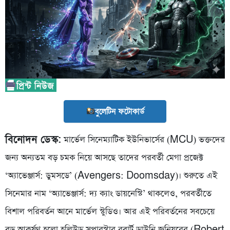
বুলেটিন ফটোকার্ড
বিনোদন ডেস্ক:
মার্ভেল সিনেম্যাটিক ইউনিভার্সের (MCU) ভক্তদের
জন্য অন্যতম বড় চমক নিয়ে আসছে তাদের পরবর্তী মেগা প্রজেক্ট
‘অ্যাভেঞ্জার্স: ডুমসডে’ (Avengers: Doomsday)। শুরুতে এই
সিনেমার নাম ‘অ্যাভেঞ্জার্স: দ্য ক্যাং ডায়নেস্টি’ থাকলেও, পরবর্তীতে
বিশাল পরিবর্তন আনে মার্ভেল স্টুডিও। আর এই পরিবর্তনের সবচেয়ে
বড় আকর্ষণ হলো হলিউড সুপারস্টার রবার্ট ডাউনি জুনিয়রের (Robert