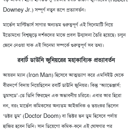
Downey Jr.) সম্পূর্ণ নতুন রূপে প্রত্যাবর্তন।
মার্ভেল মাল্টিভার্স সাগার অন্যতম গুরুত্বপূর্ণ এই সিনেমাটি নিয়ে
ইতোমধ্যে বিশ্বজুড়ে দর্শকদের মাঝে প্রবল উন্মাদনা তৈরি হয়েছে। চলুন
জেনে নেওয়া যাক এই সিনেমা সম্পর্কে গুরুত্বপূর্ণ সব তথ্য।
রবার্ট ডাউনি জুনিয়রের মহাকাব্যিক প্রত্যাবর্তন
আয়রন ম্যান (Iron Man) হিসেবে আত্মত্যাগ করে এমসিইউ থেকে
বীরদর্পে বিদায় নিয়েছিলেন রবার্ট ডাউনি জুনিয়র। কিন্তু ‘অ্যাভেঞ্জার্স:
ডুমসডে’-তে তিনি ফিরছেন এক অভাবনীয় চরিত্রে। এবার আর হিরো
নন, বরং মার্ভেল কমিকসের অন্যতম আইকনিক ও ভয়ংকর ভিলেন
‘ডক্টর ডুম’ (Doctor Doom) বা ভিক্টর ভন ডুম হিসেবে পর্দায়
হাজির হবেন তিনি। সান ডিয়েগো কমিক-কনে এই ঘোষণার পর