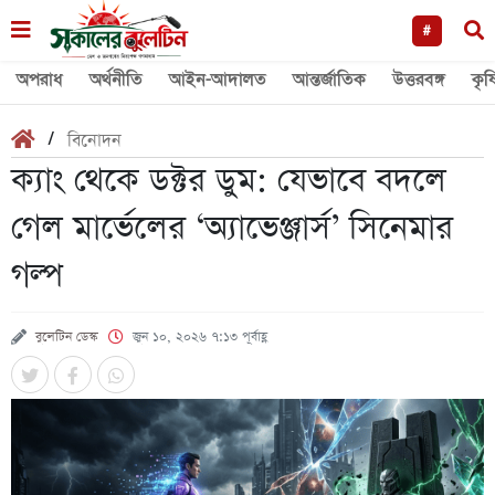
#
অপরাধ
অর্থনীতি
আইন-আদালত
আন্তর্জাতিক
উত্তরবঙ্গ
কৃষ
/
বিনোদন
ক্যাং থেকে ডক্টর ডুম: যেভাবে বদলে
গেল মার্ভেলের ‘অ্যাভেঞ্জার্স’ সিনেমার
গল্প
বুলেটিন ডেস্ক
জুন ১০, ২০২৬ ৭:১৩ পূর্বাহ্ণ