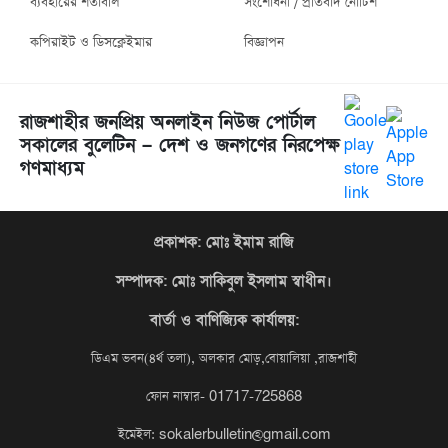
ব্যবহারের শর্তাবলি
সংশোধনী / প্রতিবাদ নোটিশ
কপিরাইট ও ডিসক্লেইমার
বিজ্ঞাপন
রাজশাহীর জনপ্রিয় অনলাইন নিউজ পোর্টাল
সকালের বুলেটিন – দেশ ও জনগণের নিরপেক্ষ
গণমাধ্যম
প্রকাশক: মোঃ ইমাম রাজি
সম্পাদক
: মোঃ সাকিবুল ইসলাম স্বাধীন।
বার্তা ও বাণিজ্যিক কার্যালয়:
ডিএম ভবন(৪র্থ তলা), অলকার মোড়,বোয়ালিয়া ,রাজশাহী
ফোন নাম্বার- 01717-725868
ইমেইল: sokalerbulletin@gmail.com