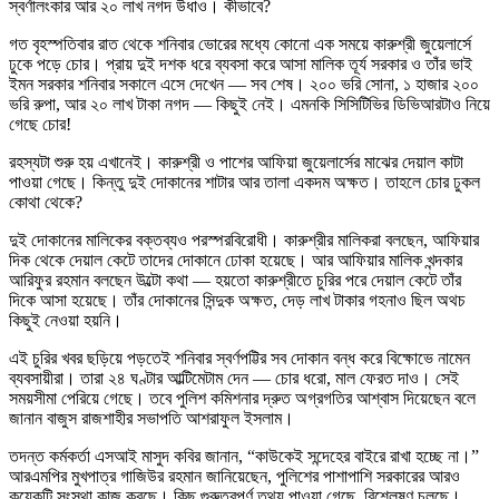
স্বর্ণালংকার আর ২০ লাখ নগদ উধাও। কীভাবে?
গত বৃহস্পতিবার রাত থেকে শনিবার ভোরের মধ্যে কোনো এক সময়ে কারুশ্রী জুয়েলার্সে
ঢুকে পড়ে চোর। প্রায় দুই দশক ধরে ব্যবসা করে আসা মালিক তূর্য সরকার ও তাঁর ভাই
ইমন সরকার শনিবার সকালে এসে দেখেন — সব শেষ। ২০০ ভরি সোনা, ১ হাজার ২০০
ভরি রুপা, আর ২০ লাখ টাকা নগদ — কিছুই নেই। এমনকি সিসিটিভির ডিভিআরটাও নিয়ে
গেছে চোর!
রহস্যটা শুরু হয় এখানেই। কারুশ্রী ও পাশের আফিয়া জুয়েলার্সের মাঝের দেয়াল কাটা
পাওয়া গেছে। কিন্তু দুই দোকানের শাটার আর তালা একদম অক্ষত। তাহলে চোর ঢুকল
কোথা থেকে?
দুই দোকানের মালিকের বক্তব্যও পরস্পরবিরোধী। কারুশ্রীর মালিকরা বলছেন, আফিয়ার
দিক থেকে দেয়াল কেটে তাদের দোকানে ঢোকা হয়েছে। আর আফিয়ার মালিক খন্দকার
আরিফুর রহমান বলছেন উল্টো কথা — হয়তো কারুশ্রীতে চুরির পরে দেয়াল কেটে তাঁর
দিকে আসা হয়েছে। তাঁর দোকানের সিন্দুক অক্ষত, দেড় লাখ টাকার গহনাও ছিল অথচ
কিছুই নেওয়া হয়নি।
এই চুরির খবর ছড়িয়ে পড়তেই শনিবার স্বর্ণপট্টির সব দোকান বন্ধ করে বিক্ষোভে নামেন
ব্যবসায়ীরা। তারা ২৪ ঘণ্টার আল্টিমেটাম দেন — চোর ধরো, মাল ফেরত দাও। সেই
সময়সীমা পেরিয়ে গেছে। তবে পুলিশ কমিশনার দ্রুত অগ্রগতির আশ্বাস দিয়েছেন বলে
জানান বাজুস রাজশাহীর সভাপতি আশরাফুল ইসলাম।
তদন্ত কর্মকর্তা এসআই মাসুদ কবির জানান, “কাউকেই সন্দেহের বাইরে রাখা হচ্ছে না।”
আরএমপির মুখপাত্র গাজিউর রহমান জানিয়েছেন, পুলিশের পাশাপাশি সরকারের আরও
কয়েকটি সংস্থা কাজ করছে। কিছু গুরুত্বপূর্ণ তথ্য পাওয়া গেছে, বিশ্লেষণ চলছে।