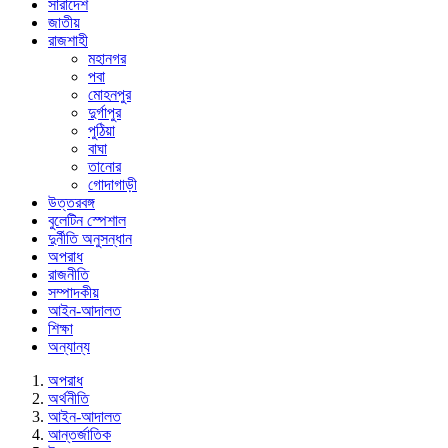
সারাদেশ
জাতীয়
রাজশাহী
মহানগর
পবা
মোহনপুর
দুর্গাপুর
পুঠিয়া
বাঘা
তানোর
গোদাগাড়ী
উত্তরবঙ্গ
বুলেটিন স্পেশাল
দুর্নীতি অনুসন্ধান
অপরাধ
রাজনীতি
সম্পাদকীয়
আইন-আদালত
শিক্ষা
অন্যান্য
অপরাধ
অর্থনীতি
আইন-আদালত
আন্তর্জাতিক