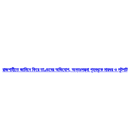
রাজশাহীতে জামিনে ফিরে তাণ্ডবের অভিযোগ, অন্তঃসত্ত্বা গৃহবধূকে মারধর ও লুটপাট