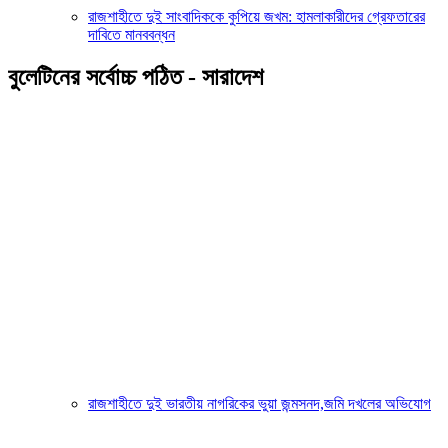
রাজশাহীতে দুই সাংবাদিককে কুপিয়ে জখম: হামলাকারীদের গ্রেফতারের
দাবিতে মানববন্ধন
বুলেটিনের সর্বোচ্চ পঠিত - সারাদেশ
রাজশাহীতে দুই ভারতীয় নাগরিকের ভুয়া জন্মসনদ,জমি দখলের অভিযোগ