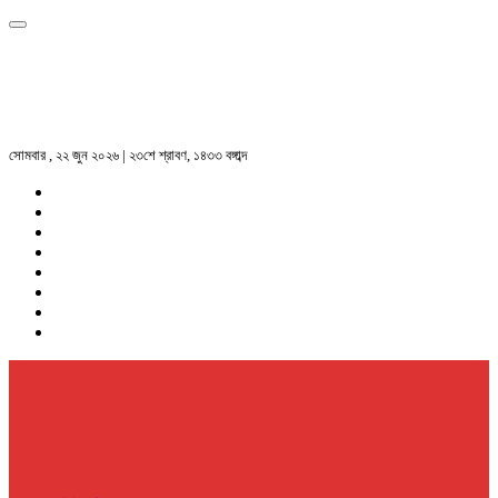
সোমবার , ২২ জুন ২০২৬ | ২৩শে শ্রাবণ, ১৪৩৩ বঙ্গাব্দ