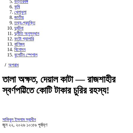
উত্তরবঙ্গ
কৃষি
খেলাধুলা
জাতীয়
তথ্য-প্রযুক্তি
দুর্ঘটনা
দুর্নীতি অনুসন্ধান
ফটো গ্যালারি
বাণিজ্য
বিনোদন
বুলেটিন স্পেশাল
/
অপরাধ
তালা অক্ষত, দেয়াল কাটা — রাজশাহীর
স্বর্ণপট্টিতে কোটি টাকার চুরির রহস্য!
সাকিবুল ইসলাম স্বাধীন
জুন ২২, ২০২৬ ১০:৫৬ পূর্বাহ্ণ