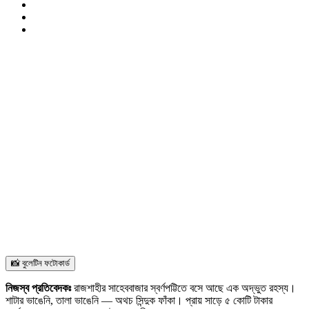
📸 বুলেটিন ফটোকার্ড
নিজস্ব প্রতিবেদকঃ
রাজশাহীর সাহেববাজার স্বর্ণপট্টিতে বসে আছে এক অদ্ভুত রহস্য।
শাটার ভাঙেনি, তালা ভাঙেনি — অথচ সিন্দুক ফাঁকা। প্রায় সাড়ে ৫ কোটি টাকার