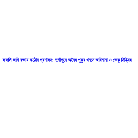
ফসলি জমি রক্ষায় কঠোর প্রশাসন: দুর্গাপুরে অবৈধ পুকুর খননে জরিমানা ও ভেকু নিষ্ক্রিয়