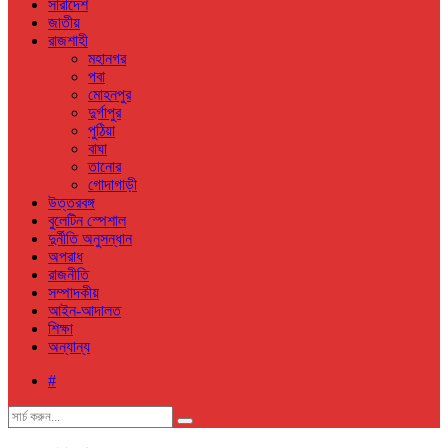
সারাদেশ
জাতীয়
রাজশাহী
মহানগর
পবা
মোহনপুর
দুর্গাপুর
পুঠিয়া
বাঘা
তানোর
গোদাগাড়ী
উত্তরবঙ্গ
বুলেটিন স্পেশাল
দুর্নীতি অনুসন্ধান
অপরাধ
রাজনীতি
সম্পাদকীয়
আইন-আদালত
শিক্ষা
অন্যান্য
#