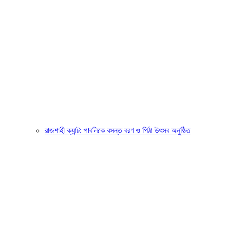
রাজশাহী ক্যান্ট: পাবলিকে বসন্ত বরণ ও পিঠা উৎসব অনুষ্ঠিত