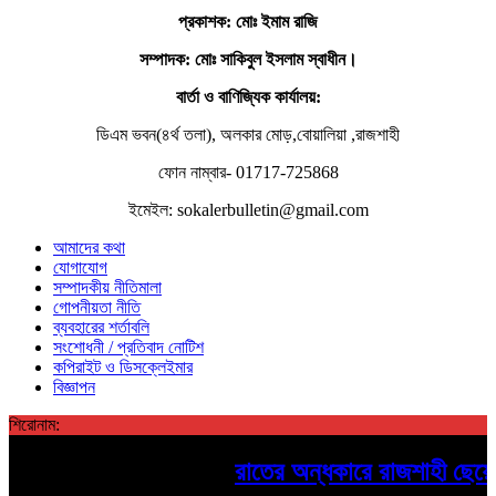
প্রকাশক: মোঃ ইমাম রাজি
সম্পাদক
: মোঃ সাকিবুল ইসলাম স্বাধীন।
বার্তা ও বাণিজ্যিক কার্যালয়:
ডিএম ভবন(৪র্থ তলা), অলকার মোড়,বোয়ালিয়া ,রাজশাহী
ফোন নাম্বার- 01717-725868
ইমেইল: sokalerbulletin@gmail.com
আমাদের কথা
যোগাযোগ
সম্পাদকীয় নীতিমালা
গোপনীয়তা নীতি
ব্যবহারের শর্তাবলি
সংশোধনী / প্রতিবাদ নোটিশ
কপিরাইট ও ডিসক্লেইমার
বিজ্ঞাপন
শিরোনাম:
রাতের অন্ধকারে রাজশাহী ছেয়ে গেল