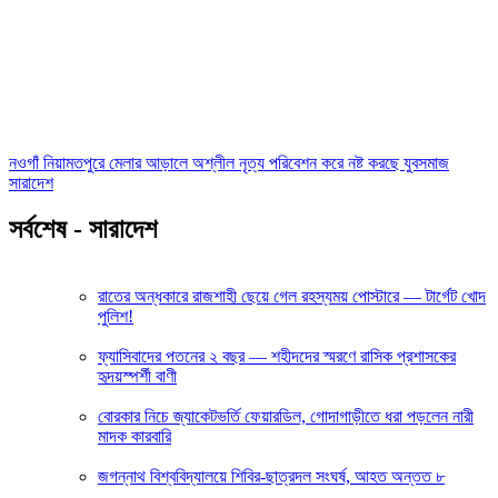
নওগাঁ নিয়ামতপুরে মেলার আড়ালে অশ্লীল নৃত্য পরিবেশন করে নষ্ট করছে যুবসমাজ
সারাদেশ
সর্বশেষ - সারাদেশ
রাতের অন্ধকারে রাজশাহী ছেয়ে গেল রহস্যময় পোস্টারে — টার্গেট খোদ
পুলিশ!
ফ্যাসিবাদের পতনের ২ বছর — শহীদদের স্মরণে রাসিক প্রশাসকের
হৃদয়স্পর্শী বাণী
বোরকার নিচে জ্যাকেটভর্তি ফেয়ারডিল, গোদাগাড়ীতে ধরা পড়লেন নারী
মাদক কারবারি
জগন্নাথ বিশ্ববিদ্যালয়ে শিবির-ছাত্রদল সংঘর্ষ, আহত অন্তত ৮