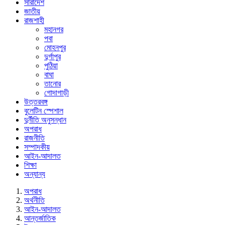
সারাদেশ
জাতীয়
রাজশাহী
মহানগর
পবা
মোহনপুর
দুর্গাপুর
পুঠিয়া
বাঘা
তানোর
গোদাগাড়ী
উত্তরবঙ্গ
বুলেটিন স্পেশাল
দুর্নীতি অনুসন্ধান
অপরাধ
রাজনীতি
সম্পাদকীয়
আইন-আদালত
শিক্ষা
অন্যান্য
অপরাধ
অর্থনীতি
আইন-আদালত
আন্তর্জাতিক