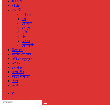
সারাদেশ
জাতীয়
রাজশাহী
মহানগর
পবা
মোহনপুর
দুর্গাপুর
পুঠিয়া
বাঘা
তানোর
গোদাগাড়ী
উত্তরবঙ্গ
বুলেটিন স্পেশাল
দুর্নীতি অনুসন্ধান
অপরাধ
রাজনীতি
সম্পাদকীয়
আইন-আদালত
শিক্ষা
অন্যান্য
#