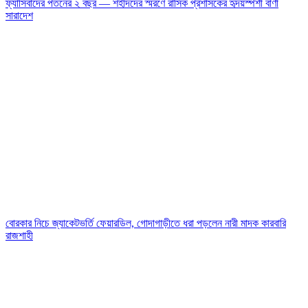
ফ্যাসিবাদের পতনের ২ বছর — শহীদদের স্মরণে রাসিক প্রশাসকের হৃদয়স্পর্শী বাণী
সারাদেশ
বোরকার নিচে জ্যাকেটভর্তি ফেয়ারডিল, গোদাগাড়ীতে ধরা পড়লেন নারী মাদক কারবারি
রাজশাহী