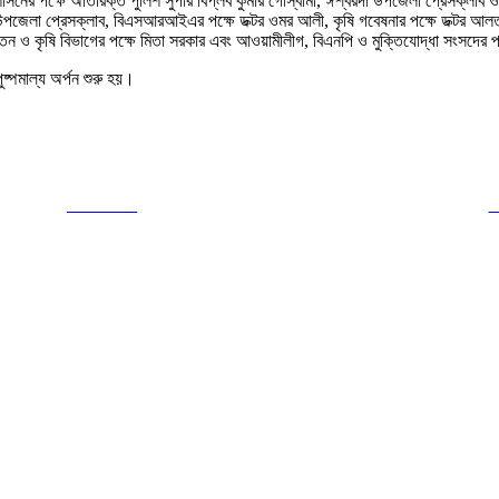
শাসনের পক্ষে অতিরিক্ত পুলিশ সুপার বিপ্লব কুমার গোস্বামী, ঈশ্বরদী উপজেলা প্রেসক্লাব
ী উপজেলা প্রেসক্লাব, বিএসআরআইএর পক্ষে ডক্টর ওমর আলী, কৃষি গবেষনার পক্ষে ডক্টর আ
তেন ও কৃষি বিভাগের পক্ষে মিতা সরকার এবং আওয়ামীলীগ, বিএনপি ও মুক্তিযোদ্ধা সংসদের 
ুষ্পমাল্য অর্পন শুরু হয়।
Post on X
F