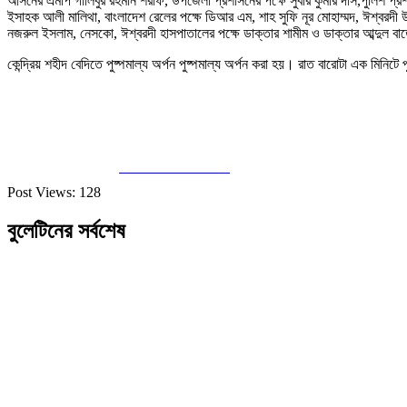
আসনের এমপি গালিবুর রহমান শরীফ, উপজেলা প্রশাসনের পক্ষে সুবীর কুমার দাস,পুলিশ প্র
ইসাহক আলী মালিথা, বাংলাদেশ রেলের পক্ষে ডিআর এম, শাহ সুফি নূর মোহাম্মদ, ঈশ্বরদ
নজরুল ইসলাম, নেসকো, ঈশ্বরদী হাসপাতালের পক্ষে ডাক্তার শামীম ও ডাক্তার আব্দুল বা
কেন্দ্রিয় শহীদ বেদিতে পুষ্পমাল্য অর্পন পুষ্পমাল্য অর্পন করা হয়। রাত বারোটা এক মিনিটে প
Share on Facebook
Post Views:
128
বুলেটিনের সর্বশেষ