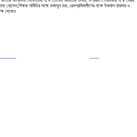
 ও জাতীয় সাংবাদিক সোসাইটির পক্ষে তৌহিদ আক্তার পান্না, ঈশ্বরদী পৌরসভার পক্ষে মেয়র
লতাফ হোসেন,শিক্ষক সমিতির পক্ষে ফজলুল হক, রেলশ্রমিকলীগের পক্ষে ইকবাল হায়দার ও
পক্ষ থেকেও
ollow us
Save