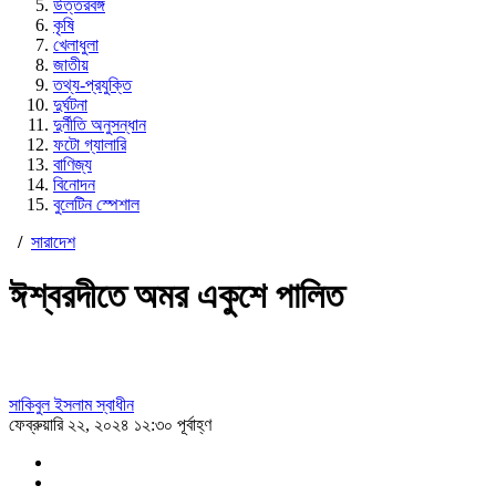
উত্তরবঙ্গ
কৃষি
খেলাধুলা
জাতীয়
তথ্য-প্রযুক্তি
দুর্ঘটনা
দুর্নীতি অনুসন্ধান
ফটো গ্যালারি
বাণিজ্য
বিনোদন
বুলেটিন স্পেশাল
/
সারাদেশ
ঈশ্বরদীতে অমর একুশে পালিত
সাকিবুল ইসলাম স্বাধীন
ফেব্রুয়ারি ২২, ২০২৪ ১২:৩০ পূর্বাহ্ণ