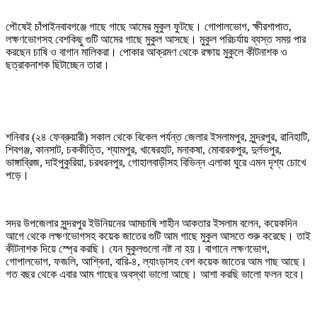
পৌষেই চাঁপাইনবাবগঞ্জে গাছে গাছে আমের মুকুল ফুটছে। গোপালভোগ, ক্ষীরশাপাত,
লক্ষণভোগসহ বেশকিছু গুটি আমের গাছে মুকুল আসছে। মুকুল পরিচর্যায় ব্যস্ত সময় পার
করছেন চাষি ও বাগান মালিকরা। পোকার আক্রমণ থেকে রক্ষায় মুকুলে কীটনাশক ও
ছত্রাকনাশক ছিটাচ্ছেন তারা।
শনিবার (২৪ ফেব্রুয়ারী) সকাল থেকে বিকেল পর্যন্ত জেলার ইসলামপুর, সুন্দরপুর, রানিহাটি,
শিবগঞ্জ, কানসাট, চককীত্তি, শ্যামপুর, খাষেরহাট, মনাকষা, মোবারকপুর, দুর্লভপুর,
ভাঙ্গাব্রিজ, দাইপুকুরিয়া, চরধরনপুর, গোহালবাড়ীসহ বিভিন্ন এলাকা ঘুরে এমন দৃশ্য চোখে
পড়ে।
সদর উপজেলার সুন্দরপুর ইউনিয়নের আমচাষি শাহীন আকতার ইসলাম বলেন, কয়েকদিন
আগে থেকে লক্ষণভোগসহ কয়েক জাতের গুটি আম গাছে মুকুল আসতে শুরু করেছে। তাই
কীটনাশক দিয়ে স্প্রে করছি। যেন মুকুলগুলো নষ্ট না হয়। বাগানে লক্ষণভোগ,
গোপালভোগ, ফজলি, আশ্বিনা, বারি-৪, ল্যাংড়াসহ বেশ কয়েক জাতের আম গাছ আছে।
গত বছর থেকে এবার আম গাছের অবস্থা ভালো আছে। আশা করছি ভালো ফলন হবে।