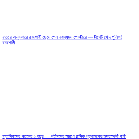
রাতের অন্ধকারে রাজশাহী ছেয়ে গেল রহস্যময় পোস্টারে — টার্গেট খোদ পুলিশ!
রাজশাহী
ফ্যাসিবাদের পতনের ২ বছর — শহীদদের স্মরণে রাসিক প্রশাসকের হৃদয়স্পর্শী বাণী