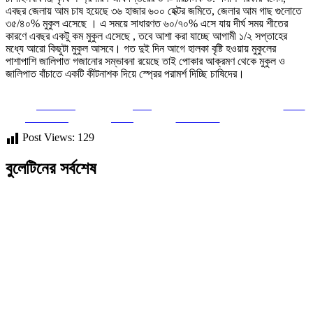
এবছর জেলায় আম চাষ হয়েছে ৩৬ হাজার ৬০০ হেক্টর জমিতে, জেলার আম গাছ গুলোতে
৩৫/৪০% মুকুল এসেছে । এ সময়ে সাধারণত ৬০/৭০% এসে যায় দীর্ঘ সময় শীতের
কারণে এবছর একটু কম মুকুল এসেছে , তবে আশা করা যাচ্ছে আগামী ১/২ সপ্তাহের
মধ্যে আরো কিছুটা মুকুল আসবে। গত দুই দিন আগে হালকা বৃষ্টি হওয়ায় মুকুলের
পাশাপাশি জালিপাত গজানোর সম্ভাবনা রয়েছে তাই পোকার আক্রমণ থেকে মুকুল ও
জালিপাত বাঁচাতে একটি কীটনাশক দিয়ে স্প্রের পরামর্শ দিচ্ছি চাষিদের।
Share on
Post
Save
Facebook
on X
Follow us
Post Views:
129
বুলেটিনের সর্বশেষ