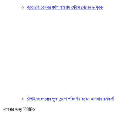
প্রতারণা চক্রের ধর্ষণ মামলায় ফেঁসে গেলেন ৬ যুবক
চাঁপাইনবাবগঞ্জের পূজা মন্ডপ পরিদর্শন করেন আনসার কর্মকর্তা
আপনার জন্য নির্বাচিত