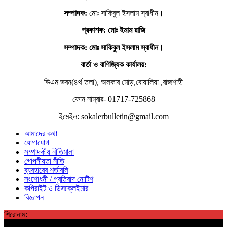
সম্পাদক:
মোঃ সাকিবুল ইসলাম স্বাধীন।
প্রকাশক: মোঃ ইমাম রাজি
সম্পাদক
: মোঃ সাকিবুল ইসলাম স্বাধীন।
বার্তা ও বাণিজ্যিক কার্যালয়:
ডিএম ভবন(৪র্থ তলা), অলকার মোড়,বোয়ালিয়া ,রাজশাহী
ফোন নাম্বার- 01717-725868
ইমেইল: sokalerbulletin@gmail.com
আমাদের কথা
যোগাযোগ
সম্পাদকীয় নীতিমালা
গোপনীয়তা নীতি
ব্যবহারের শর্তাবলি
সংশোধনী / প্রতিবাদ নোটিশ
কপিরাইট ও ডিসক্লেইমার
বিজ্ঞাপন
শিরোনাম: