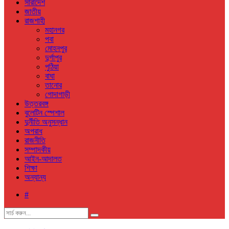
সারাদেশ
জাতীয়
রাজশাহী
মহানগর
পবা
মোহনপুর
দুর্গাপুর
পুঠিয়া
বাঘা
তানোর
গোদাগাড়ী
উত্তরবঙ্গ
বুলেটিন স্পেশাল
দুর্নীতি অনুসন্ধান
অপরাধ
রাজনীতি
সম্পাদকীয়
আইন-আদালত
শিক্ষা
অন্যান্য
#