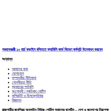
প্রধানমন্ত্রী ১০ মার্চ কড়াইল বস্তিতে ফ্যামিলি কার্ড বিতরণ কর্মসূচি উদ্বোধন করবেন
অন্যান্য
আমাদের কথা
যোগাযোগ
সম্পাদকীয় নীতিমালা
গোপনীয়তা নীতি
ব্যবহারের শর্তাবলি
সংশোধনী / প্রতিবাদ নোটিশ
কপিরাইট ও ডিসক্লেইমার
বিজ্ঞাপন
রাজশাহীর জনপ্রিয় অনলাইন নিউজ পোর্টাল সকালের বুলেটিন – দেশ ও জনগণের নিরপেক্ষ