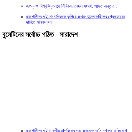
জগন্নাথ বিশ্ববিদ্যালয়ে শিবির-ছাত্রদল সংঘর্ষ, আহত অন্তত ৮
রাজশাহীতে দুই সাংবাদিককে কুপিয়ে জখম: হামলাকারীদের গ্রেফতারের
দাবিতে মানববন্ধন
বুলেটিনের সর্বোচ্চ পঠিত - সারাদেশ
রাজশাহীতে দুই ভারতীয় নাগরিকের ভুয়া জন্মসনদ,জমি দখলের অভিযোগ