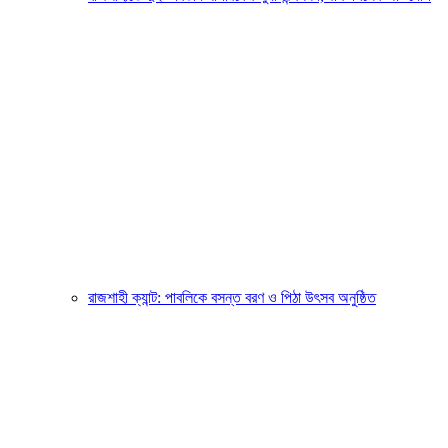
রাজশাহী ক্যান্ট: পাবলিকে বসন্ত বরণ ও পিঠা উৎসব অনুষ্ঠিত