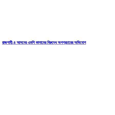
রাজশাহী-৪ আসনের এমপি কালামের বিরুদ্ধে অপপ্রচারের অভিযোগ