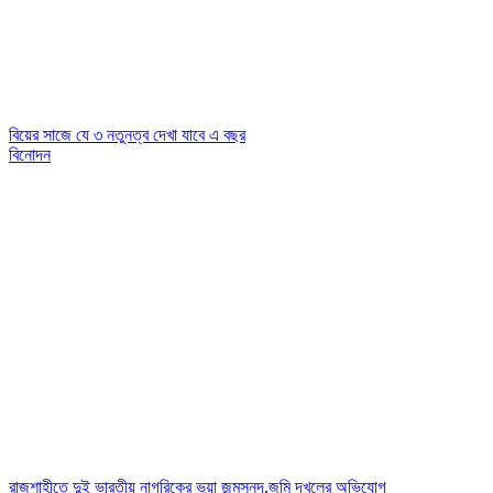
বিয়ের সাজে যে ৩ নতুনত্ব দেখা যাবে এ বছর
বিনোদন
রাজশাহীতে দুই ভারতীয় নাগরিকের ভুয়া জন্মসনদ,জমি দখলের অভিযোগ