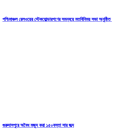
পশ্চিমাঞ্চল রেলওয়ের স্টেকহোল্ডারগণের সমন্বয়ে মতবিনিময় সভা অনুষ্ঠিত
গুরুদাসপুরে অবৈধ মজুদ করা ১৫০বস্তা সার জব্দ