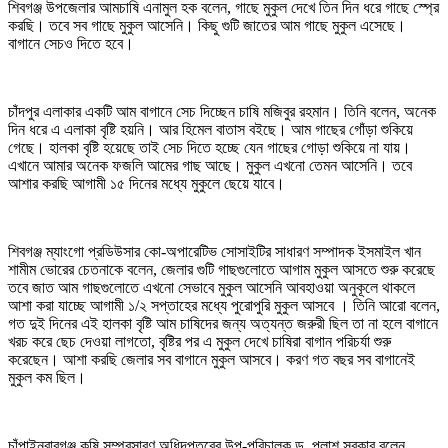
শিবগঞ্জ উপজেলার আমচাষি এনামুল হক বলেন, গাছে মুকুল দেখে তিন দিন ধরে গাছে স্প্রে
করছি। তবে সব গাছে মুকুল আসেনি। কিছু গুটি জাতের আম গাছে মুকুল এসেছে।
বাগানে সেচও দিতে হবে।
চাঁদপুর এলাকার একটি আম বাগানে সেচ দিচ্ছেন চাষি মজিবুর রহমান। তিনি বলেন, অনেক
দিন ধরে এ এলাকা বৃষ্টি হয়নি। আর হিমেল বাতাস বইছে। আম গাছের গোঁড়া শুকিয়ে
গেছে। হালকা বৃষ্টি হয়েছে তাই সেচ দিতে হচ্ছে যেন গাছের গোড়া শুকিয়ে না যায়।
এখানে আমার অনেক ফজলি আমের গাছ আছে। মুকুল এখনো তেমন আসেনি। তবে
আশার করছি আগামী ১৫ দিনের মধ্যে মুকুলে ছেয়ে যাবে।
শিবগঞ্জ ম্যাংগো প্রডিউসার কো-অপারেটিভ সোসাইটির সাধারণ সম্পাদক ইসমাইল খান
শামীম ভোরের চেতনাকে বলেন, জেলার গুটি গাছগুলোতে আগাম মুকুল আসতে শুরু করেছে
তবে জাত আম গাছগুলোতে এখনো সেভাবে মুকুল আসেনি আবহাওয়া অনুকূলে থাকলে
আশা করা যাচ্ছে আগামী ১/২ সপ্তাহের মধ্যে পুরোপুরি মুকুল আসবে । তিনি আরো বলেন,
গত দুই দিনের এই হালকা বৃষ্টি আম চাষিদের জন্য অত্যন্ত জরুরী ছিল তা না হলে বাগানে
খরচ করে ছেচ দেওয়া লাগতো, বৃষ্টির পর এ মুকুল দেখে চাষিরা বাগান পরিচর্যা শুরু
করেছেন। আশা করছি জেলার সব বাগানে মুকুল আসবে। করণ গত বছর সব বাগানেই
মুকুল কম ছিল।
চাঁপাইনবাবগঞ্জ কৃষি সম্প্রসারণ অধিদপ্তরের উপ-পরিচালক ড. পলাশ সরকার বলেন,