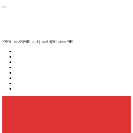
শনিবার , ২৪ ফেব্রুয়ারি ২০২৪ | ২৩শে শ্রাবণ, ১৪৩৩ বঙ্গাব্দ