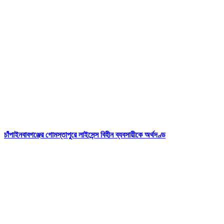
চাঁপাইনবাবগঞ্জের গোমস্তাপুরে লাইসেন্স বিহীন ব্যবসায়ীকে অর্থদণ্ড