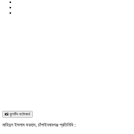
📸 বুলেটিন ফটোকার্ড
মাহিদুল ইসলাম ফরহাদ, চাঁপাইনবাবগঞ্জ প্রতিনিধি :