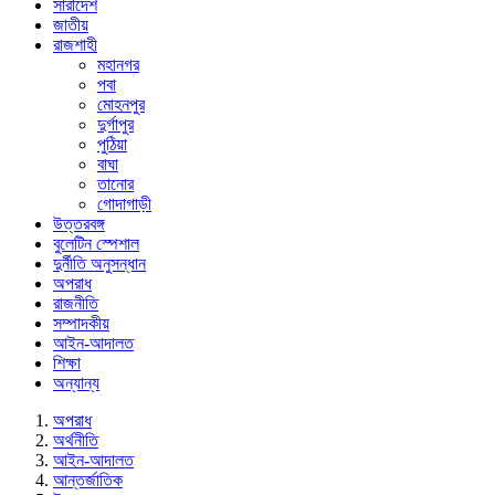
সারাদেশ
জাতীয়
রাজশাহী
মহানগর
পবা
মোহনপুর
দুর্গাপুর
পুঠিয়া
বাঘা
তানোর
গোদাগাড়ী
উত্তরবঙ্গ
বুলেটিন স্পেশাল
দুর্নীতি অনুসন্ধান
অপরাধ
রাজনীতি
সম্পাদকীয়
আইন-আদালত
শিক্ষা
অন্যান্য
অপরাধ
অর্থনীতি
আইন-আদালত
আন্তর্জাতিক