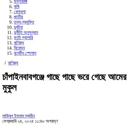
উত্তরবঙ্গ
কৃষি
খেলাধুলা
জাতীয়
তথ্য-প্রযুক্তি
দুর্ঘটনা
দুর্নীতি অনুসন্ধান
ফটো গ্যালারি
বাণিজ্য
বিনোদন
বুলেটিন স্পেশাল
/
বাণিজ্য
চাঁপাইনবাবগঞ্জে গাছে গাছে ভরে গেছে আমের
মুকুল
সাকিবুল ইসলাম স্বাধীন
ফেব্রুয়ারি ২৪, ২০২৪ ১১:৪৮ অপরাহ্ণ