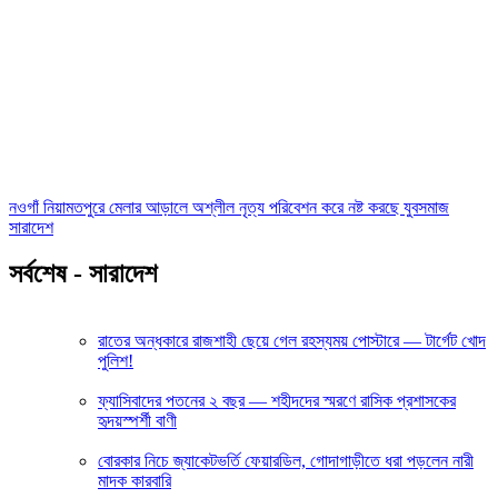
নওগাঁ নিয়ামতপুরে মেলার আড়ালে অশ্লীল নৃত্য পরিবেশন করে নষ্ট করছে যুবসমাজ
সারাদেশ
সর্বশেষ - সারাদেশ
রাতের অন্ধকারে রাজশাহী ছেয়ে গেল রহস্যময় পোস্টারে — টার্গেট খোদ
পুলিশ!
ফ্যাসিবাদের পতনের ২ বছর — শহীদদের স্মরণে রাসিক প্রশাসকের
হৃদয়স্পর্শী বাণী
বোরকার নিচে জ্যাকেটভর্তি ফেয়ারডিল, গোদাগাড়ীতে ধরা পড়লেন নারী
মাদক কারবারি