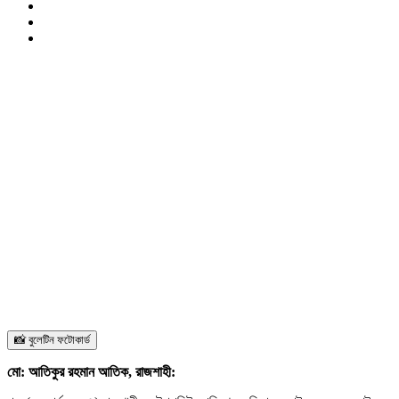
📸 বুলেটিন ফটোকার্ড
মো: আতিকুর রহমান আতিক, রাজশাহী: