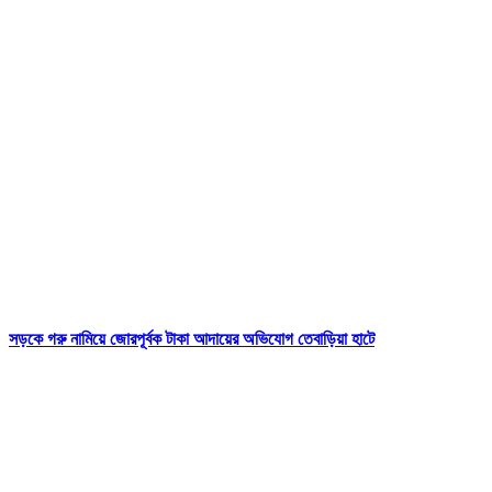
সড়কে গরু নামিয়ে জোরপূর্বক টাকা আদায়ের অভিযোগ তেবাড়িয়া হাটে