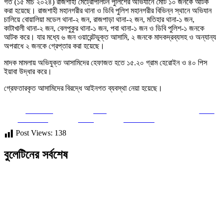
গত (১৫ মার্চ ২০২৪) রাজশাহী মেট্রোপলিটন পুলিশের অভিযানে মোট ১০ জনকে আটক
করা হয়েছে। রাজশাহী মহানগরীর থানা ও ডিবি পুলিশ মহানগরীর বিভিন্ন স্থানে অভিযান
চালিয়ে বোয়ালিয়া মডেল থানা-২ জন, রাজপাড়া থানা-২ জন, মতিহার থানা-১ জন,
কাটাখালী থানা-২ জন, বেলপুকুর থানা-১ জন, পবা থানা-১ জন ও ডিবি পুলিশ-১ জনকে
আটক করে। যার মধ্যে ৬ জন ওয়ারেন্টভূক্ত আসামি, ২ জনকে মাদকদ্রব্যসহ ও অন্যান্য
অপরাধে ২ জনকে গ্রেপ্তার করা হয়েছে।
মাদক মামলায় অভিযুক্ত আসামিদের হেফাজত হতে ১৫.২০ গ্রাম হেরোইন ও ৪০ পিস
ইয়াবা উদ্ধার করে।
গ্রেফতারকৃত আসামিদের বিরদ্ধে আইনগত ব্যবস্থা নেয়া হয়েছে।
Share on
Post
Save
Facebook
on X
Follow us
Post Views:
138
বুলেটিনের সর্বশেষ