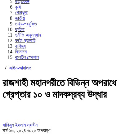
উত্তরবঙ্গ
কৃষি
খেলাধুলা
জাতীয়
তথ্য-প্রযুক্তি
দুর্ঘটনা
দুর্নীতি অনুসন্ধান
ফটো গ্যালারি
বাণিজ্য
বিনোদন
বুলেটিন স্পেশাল
/
আইন-আদালত
রাজশাহী মহানগরীতে বিভিন্ন অপরাধে
গ্রেপ্তার ১০ ও মাদকদ্রব্য উদ্ধার
সাকিবুল ইসলাম স্বাধীন
মার্চ ১৬, ২০২৪ ৩:২০ অপরাহ্ণ