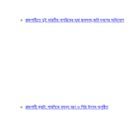
রাজশাহীতে দুই ভারতীয় নাগরিকের ভুয়া জন্মসনদ,জমি দখলের অভিযোগ
রাজশাহী ক্যান্ট: পাবলিকে বসন্ত বরণ ও পিঠা উৎসব অনুষ্ঠিত