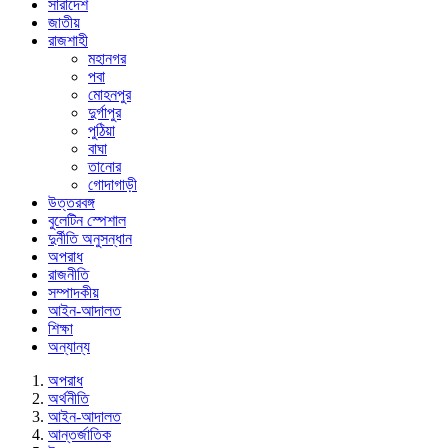
সারাদেশ
জাতীয়
রাজশাহী
মহানগর
পবা
মোহনপুর
দুর্গাপুর
পুঠিয়া
বাঘা
তানোর
গোদাগাড়ী
উত্তরবঙ্গ
বুলেটিন স্পেশাল
দুর্নীতি অনুসন্ধান
অপরাধ
রাজনীতি
সম্পাদকীয়
আইন-আদালত
শিক্ষা
অন্যান্য
অপরাধ
অর্থনীতি
আইন-আদালত
আন্তর্জাতিক