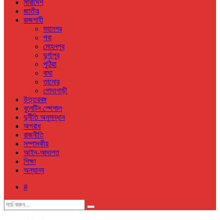
সারাদেশ
জাতীয়
রাজশাহী
মহানগর
পবা
মোহনপুর
দুর্গাপুর
পুঠিয়া
বাঘা
তানোর
গোদাগাড়ী
উত্তরবঙ্গ
বুলেটিন স্পেশাল
দুর্নীতি অনুসন্ধান
অপরাধ
রাজনীতি
সম্পাদকীয়
আইন-আদালত
শিক্ষা
অন্যান্য
#