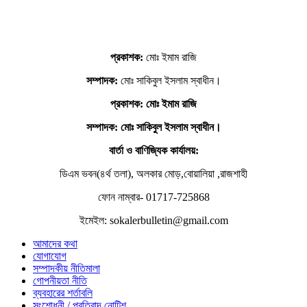
প্রকাশক:
মোঃ ইমাম রাজি
সম্পাদক:
মোঃ সাকিবুল ইসলাম স্বাধীন।
প্রকাশক: মোঃ ইমাম রাজি
সম্পাদক
: মোঃ সাকিবুল ইসলাম স্বাধীন।
বার্তা ও বাণিজ্যিক কার্যালয়:
ডিএম ভবন(৪র্থ তলা), অলকার মোড়,বোয়ালিয়া ,রাজশাহী
ফোন নাম্বার- 01717-725868
ইমেইল: sokalerbulletin@gmail.com
আমাদের কথা
যোগাযোগ
সম্পাদকীয় নীতিমালা
গোপনীয়তা নীতি
ব্যবহারের শর্তাবলি
সংশোধনী / প্রতিবাদ নোটিশ