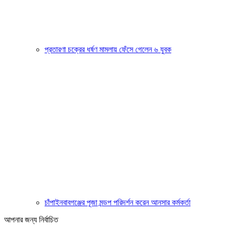
প্রতারণা চক্রের ধর্ষণ মামলায় ফেঁসে গেলেন ৬ যুবক
চাঁপাইনবাবগঞ্জের পূজা মন্ডপ পরিদর্শন করেন আনসার কর্মকর্তা
আপনার জন্য নির্বাচিত