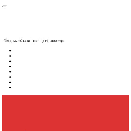
শনিবার , ১৬ মার্চ ২০২৪ | ২৩শে শ্রাবণ, ১৪৩৩ বঙ্গাব্দ