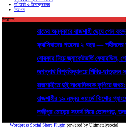
কপিরাইট ও ডিসক্লেইমার
বিজ্ঞাপন
শিরোনাম:
রাতের অন্ধকারে রাজশাহী ছেয়ে গেল রহস্যময় 
ফ্যাসিবাদের পতনের ২ বছর — শহীদদের স্মরণে র
বোরকার নিচে জ্যাকেটভর্তি ফেয়ারডিল, গোদাগা
জগন্নাথ বিশ্ববিদ্যালয়ে শিবির-ছাত্রদল সংঘ
রাজশাহীতে দুই সাংবাদিককে কুপিয়ে জখম: হাম
রাজশাহীর ১৯ নম্বর ওয়ার্ডে কিশোর গ্যাংয়ের দৌর
লক্ষ্মীপুর মোড়ের সংঘর্ষ নিয়ে তোলপাড়, তদন
Wordpress Social Share Plugin
powered by Ultimatelysocial