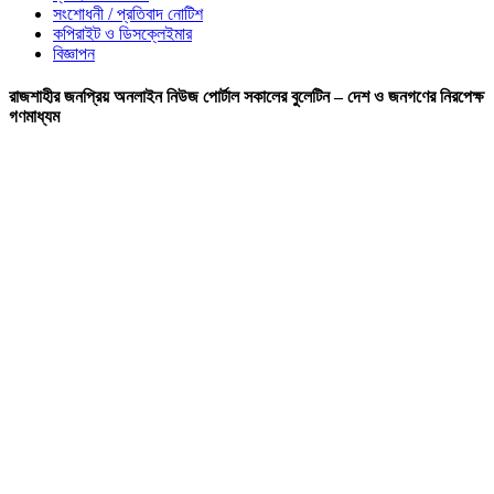
সংশোধনী / প্রতিবাদ নোটিশ
কপিরাইট ও ডিসক্লেইমার
বিজ্ঞাপন
রাজশাহীর জনপ্রিয় অনলাইন নিউজ পোর্টাল সকালের বুলেটিন – দেশ ও জনগণের নিরপেক্ষ
গণমাধ্যম