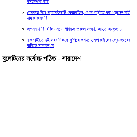
হৃদয়স্পর্শী বাণী
বোরকার নিচে জ্যাকেটভর্তি ফেয়ারডিল, গোদাগাড়ীতে ধরা পড়লেন নারী
মাদক কারবারি
জগন্নাথ বিশ্ববিদ্যালয়ে শিবির-ছাত্রদল সংঘর্ষ, আহত অন্তত ৮
রাজশাহীতে দুই সাংবাদিককে কুপিয়ে জখম: হামলাকারীদের গ্রেফতারের
দাবিতে মানববন্ধন
বুলেটিনের সর্বোচ্চ পঠিত - সারাদেশ