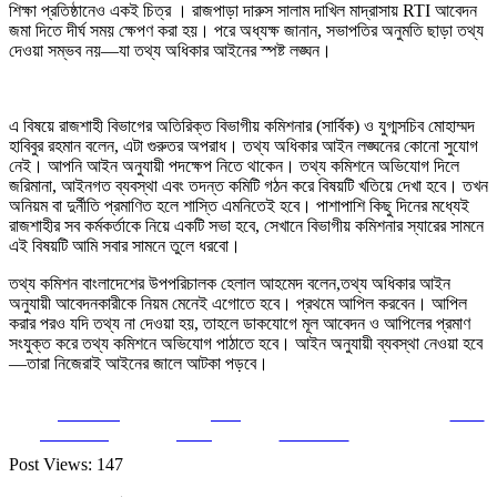
শিক্ষা প্রতিষ্ঠানেও একই চিত্র । রাজপাড়া দারুস সালাম দাখিল মাদ্রাসায় RTI আবেদন
জমা দিতে দীর্ঘ সময় ক্ষেপণ করা হয়। পরে অধ্যক্ষ জানান, সভাপতির অনুমতি ছাড়া তথ্য
দেওয়া সম্ভব নয়—যা তথ্য অধিকার আইনের স্পষ্ট লঙ্ঘন।
এ বিষয়ে রাজশাহী বিভাগের অতিরিক্ত বিভাগীয় কমিশনার (সার্বিক) ও যুগ্মসচিব মোহাম্মদ
হাবিবুর রহমান বলেন, এটা গুরুতর অপরাধ। তথ্য অধিকার আইন লঙ্ঘনের কোনো সুযোগ
নেই। আপনি আইন অনুযায়ী পদক্ষেপ নিতে থাকেন। তথ্য কমিশনে অভিযোগ দিলে
জরিমানা, আইনগত ব্যবস্থা এবং তদন্ত কমিটি গঠন করে বিষয়টি খতিয়ে দেখা হবে। তখন
অনিয়ম বা দুর্নীতি প্রমাণিত হলে শাস্তি এমনিতেই হবে। পাশাপাশি কিছু দিনের মধ্যেই
রাজশাহীর সব কর্মকর্তাকে নিয়ে একটি সভা হবে, সেখানে বিভাগীয় কমিশনার স্যারের সামনে
এই বিষয়টি আমি সবার সামনে তুলে ধরবো।
তথ্য কমিশন বাংলাদেশের উপপরিচালক হেলাল আহমেদ বলেন,তথ্য অধিকার আইন
অনুযায়ী আবেদনকারীকে নিয়ম মেনেই এগোতে হবে। প্রথমে আপিল করবেন। আপিল
করার পরও যদি তথ্য না দেওয়া হয়, তাহলে ডাকযোগে মূল আবেদন ও আপিলের প্রমাণ
সংযুক্ত করে তথ্য কমিশনে অভিযোগ পাঠাতে হবে। আইন অনুযায়ী ব্যবস্থা নেওয়া হবে
—তারা নিজেরাই আইনের জালে আটকা পড়বে।
Share on
Post
Save
Facebook
on X
Follow us
Post Views:
147