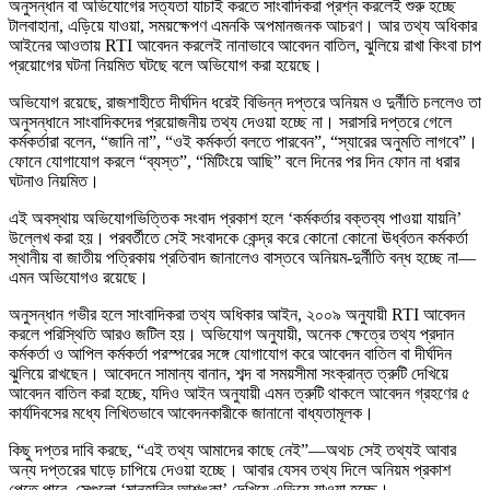
অনুসন্ধান বা অভিযোগের সত্যতা যাচাই করতে সাংবাদিকরা প্রশ্ন করলেই শুরু হচ্ছে
টালবাহানা, এড়িয়ে যাওয়া, সময়ক্ষেপণ এমনকি অপমানজনক আচরণ। আর তথ্য অধিকার
আইনের আওতায় RTI আবেদন করলেই নানাভাবে আবেদন বাতিল, ঝুলিয়ে রাখা কিংবা চাপ
প্রয়োগের ঘটনা নিয়মিত ঘটছে বলে অভিযোগ করা হয়েছে।
অভিযোগ রয়েছে, রাজশাহীতে দীর্ঘদিন ধরেই বিভিন্ন দপ্তরে অনিয়ম ও দুর্নীতি চললেও তা
অনুসন্ধানে সাংবাদিকদের প্রয়োজনীয় তথ্য দেওয়া হচ্ছে না। সরাসরি দপ্তরে গেলে
কর্মকর্তারা বলেন, “জানি না”, “ওই কর্মকর্তা বলতে পারবেন”, “স্যারের অনুমতি লাগবে”।
ফোনে যোগাযোগ করলে “ব্যস্ত”, “মিটিংয়ে আছি” বলে দিনের পর দিন ফোন না ধরার
ঘটনাও নিয়মিত।
এই অবস্থায় অভিযোগভিত্তিক সংবাদ প্রকাশ হলে ‘কর্মকর্তার বক্তব্য পাওয়া যায়নি’
উল্লেখ করা হয়। পরবর্তীতে সেই সংবাদকে কেন্দ্র করে কোনো কোনো ঊর্ধ্বতন কর্মকর্তা
স্থানীয় বা জাতীয় পত্রিকায় প্রতিবাদ জানালেও বাস্তবে অনিয়ম-দুর্নীতি বন্ধ হচ্ছে না—
এমন অভিযোগও রয়েছে।
অনুসন্ধান গভীর হলে সাংবাদিকরা তথ্য অধিকার আইন, ২০০৯ অনুযায়ী RTI আবেদন
করলে পরিস্থিতি আরও জটিল হয়। অভিযোগ অনুযায়ী, অনেক ক্ষেত্রে তথ্য প্রদান
কর্মকর্তা ও আপিল কর্মকর্তা পরস্পরের সঙ্গে যোগাযোগ করে আবেদন বাতিল বা দীর্ঘদিন
ঝুলিয়ে রাখছেন। আবেদনে সামান্য বানান, শব্দ বা সময়সীমা সংক্রান্ত ত্রুটি দেখিয়ে
আবেদন বাতিল করা হচ্ছে, যদিও আইন অনুযায়ী এমন ত্রুটি থাকলে আবেদন গ্রহণের ৫
কার্যদিবসের মধ্যে লিখিতভাবে আবেদনকারীকে জানানো বাধ্যতামূলক।
কিছু দপ্তর দাবি করছে, “এই তথ্য আমাদের কাছে নেই”—অথচ সেই তথ্যই আবার
অন্য দপ্তরের ঘাড়ে চাপিয়ে দেওয়া হচ্ছে। আবার যেসব তথ্য দিলে অনিয়ম প্রকাশ
পেতে পারে, সেগুলো ‘মানহানির আশঙ্কা’ দেখিয়ে এড়িয়ে যাওয়া হচ্ছে।