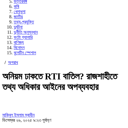
উত্তরবঙ্গ
কৃষি
খেলাধুলা
জাতীয়
তথ্য-প্রযুক্তি
দুর্ঘটনা
দুর্নীতি অনুসন্ধান
ফটো গ্যালারি
বাণিজ্য
বিনোদন
বুলেটিন স্পেশাল
/
অপরাধ
অনিয়ম ঢাকতে RTI বাতিল? রাজশাহীতে
তথ্য অধিকার আইনের অপব্যবহার
সাকিবুল ইসলাম স্বাধীন
ডিসেম্বর ২৬, ২০২৫ ৯:২৩ পূর্বাহ্ণ