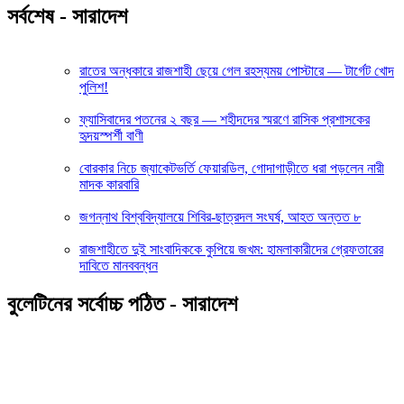
সর্বশেষ - সারাদেশ
রাতের অন্ধকারে রাজশাহী ছেয়ে গেল রহস্যময় পোস্টারে — টার্গেট খোদ
পুলিশ!
ফ্যাসিবাদের পতনের ২ বছর — শহীদদের স্মরণে রাসিক প্রশাসকের
হৃদয়স্পর্শী বাণী
বোরকার নিচে জ্যাকেটভর্তি ফেয়ারডিল, গোদাগাড়ীতে ধরা পড়লেন নারী
মাদক কারবারি
জগন্নাথ বিশ্ববিদ্যালয়ে শিবির-ছাত্রদল সংঘর্ষ, আহত অন্তত ৮
রাজশাহীতে দুই সাংবাদিককে কুপিয়ে জখম: হামলাকারীদের গ্রেফতারের
দাবিতে মানববন্ধন
বুলেটিনের সর্বোচ্চ পঠিত - সারাদেশ