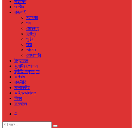
সারাদেশ
জাতীয়
রাজশাহী
মহানগর
পবা
মোহনপুর
দুর্গাপুর
পুঠিয়া
বাঘা
তানোর
গোদাগাড়ী
উত্তরবঙ্গ
বুলেটিন স্পেশাল
দুর্নীতি অনুসন্ধান
অপরাধ
রাজনীতি
সম্পাদকীয়
আইন-আদালত
শিক্ষা
অন্যান্য
#