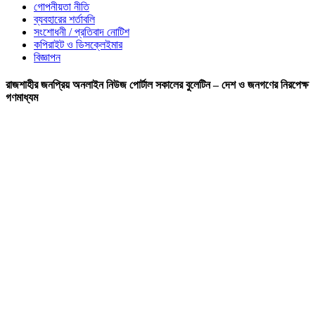
গোপনীয়তা নীতি
ব্যবহারের শর্তাবলি
সংশোধনী / প্রতিবাদ নোটিশ
কপিরাইট ও ডিসক্লেইমার
বিজ্ঞাপন
রাজশাহীর জনপ্রিয় অনলাইন নিউজ পোর্টাল সকালের বুলেটিন – দেশ ও জনগণের নিরপেক্ষ
গণমাধ্যম