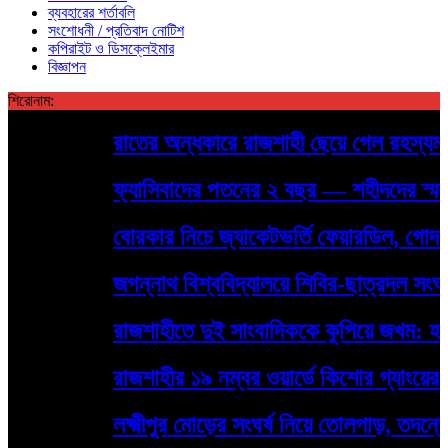
ব্যবহারের শর্তাবলি
সংশোধনী / প্রতিবাদ নোটিশ
কপিরাইট ও ডিসক্লেইমার
বিজ্ঞাপন
শিরোনাম:
রাতের অন্ধকারে রাজশাহী ছেয়ে গেল রহস্যময় পো
ফ্যাসিবাদের পতনের ২ বছর — শহীদদের স্মরণে রাস
বোরকার নিচে জ্যাকেটভর্তি ফেয়ারডিল, গোদাগাড়
জগন্নাথ বিশ্ববিদ্যালয়ে শিবির-ছাত্রদল সংঘর্
রাজশাহীতে দুই সাংবাদিককে কুপিয়ে জখম: হামলা
রাজশাহীর ১৯ নম্বর ওয়ার্ডে কিশোর গ্যাংয়ের দৌরাত্
লক্ষ্মীপুর মোড়ের সংঘর্ষ নিয়ে তোলপাড়, তদন্তে