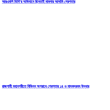
আরএমপি ডিবি’র অভিযানে ছিনতাই মামলার আসামি গ্রেপ্তার
রাজশাহী মহানগরীতে বিভিন্ন অপরাধে গ্রেপ্তার ১৪ ও মাদকদ্রব্য উদ্ধার