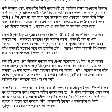
পানি উন্নয়ন বোর্ড, রাজশাহীর নির্বাহী প্রকৌশলী মোঃ আরিফুর রহমান অঙ্কুরের বিরুদ্ধে
অভিযোগ, তথ্য অধিকার আইনে নির্ধারিত ২০ কর্মদিবস পার হলেও কোনো তথ্য দেওয়া
হয়নি। ৪ দিন ফোন না ধরায় বাধ্য হয়ে সরাসরি দপ্তরে যোগাযোগ করলে তিনি নির্দিষ্ট
সময় না জানিয়ে “সামনের মাসে যোগাযোগ করতে” বলেন এবং একপর্যায়ে সাংবাদিককে
“এখন বিরক্ত করবেন না” , বললাম তো দেখবো বিষয় টা বলে চলে যেতে বলেন।
রাজশাহী কৃষি উন্নয়ন ব্যাংকের ক্ষেত্রে লিখিত চিঠি বা ইমেইলের পরিবর্তে ফোন করে
জানানো হয়—আবেদনে বাংলাদেশ কৃষি উন্নয়ন ব্যাংক , রাজশাহী হয়ে যাওয়ায়
‘বাংলাদেশ’ শব্দ ব্যবহারের কারণে তথ্য দেওয়া যাবে না, পুনরায় আবেদন করতে হবে।
যদিও রাজশাহী উল্লেখ আছে তবু হয়রানির চেষ্টা। এছাড়াও আইন অনুযায়ী লিখিতভাবে
জানানোর বাধ্যবাধকতা থাকলেও তা মানা হয়নি।
রাজশাহী জেলা খাদ্য নিয়ন্ত্রক দপ্তরে জমা দেওয়া আবেদনের ২২ দিন পর যোগাযোগ
করলে ভারপ্রাপ্ত জেলা খাদ্য নিয়ন্ত্রক মোহন আহমেদ জানান, আবেদনে ১১ মাসের
জায়গায় ১২ মাস উল্লেখ করায় আবেদন বাতিল করা হয়েছে। যদিও আবেদন জমার সঠিক
তারিখ দপ্তরের নথিতে সংরক্ষিত থাকার কথা। আইন অনুযায়ী ৫ দিনের মধ্যে আবেদন
বাতিলের কারণ জানানো হলেও তা করা হয়নি।
আঞ্চলিক রেশম সম্প্রসারন কার্যালয়, রাজশাহী দপ্তরে মোঃ তরিকুল ইসলাম উপ পরিচালক
প্রথমে আবেদন গ্রহণ করতেই অনীহা প্রকাশ করা হয়। ঊর্ধ্বতন কর্মকর্তাকে ফোন করার
পর আবেদন নেওয়া হলেও পরবর্তীতে সাংবাদিককে হয়রানির অভিযোগ ওঠে। অভিযোগ
রয়েছে, দপ্তরের সঙ্গে যুক্ত স্থানীয় প্রভাবশালী ঠিকাদার ও রাজনৈতিক সংশ্লিষ্ট
ব্যক্তিদের মাধ্যমে চাপ প্রয়োগ করা হয়েছে।