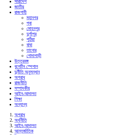
সারাদেশ
জাতীয়
রাজশাহী
মহানগর
পবা
মোহনপুর
দুর্গাপুর
পুঠিয়া
বাঘা
তানোর
গোদাগাড়ী
উত্তরবঙ্গ
বুলেটিন স্পেশাল
দুর্নীতি অনুসন্ধান
অপরাধ
রাজনীতি
সম্পাদকীয়
আইন-আদালত
শিক্ষা
অন্যান্য
অপরাধ
অর্থনীতি
আইন-আদালত
আন্তর্জাতিক