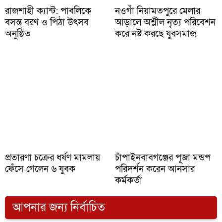
রাজশাহী ক্যান্ট: পাবলিকে
নওগাঁ নিয়ামতপুরে মেলার
বসন্ত বরণ ও পিঠা উৎসব
আড়ালে অশ্লীল নৃত্য পরিবেশন
অনুষ্ঠিত
করে নষ্ট করছে যুবসমাজ
প্রতারণা চক্রের ধর্ষণ মামলায়
চাঁপাইনবাবগঞ্জের পূজা মন্ডপ
ফেঁসে গেলেন ৬ যুবক
পরিদর্শন করেন আনসার
কর্মকর্তা
আপনার জন্য নির্বাচিত