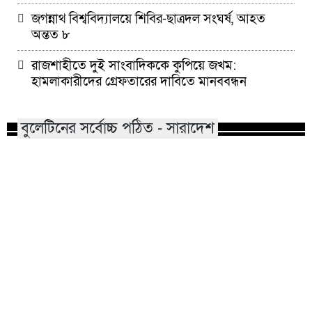
জগন্নাথ বিশ্ববিদ্যালয়ে শিবির-ছাত্রদল সংঘর্ষ, আহত
অন্তত ৮
রাজশাহীতে দুই সাংবাদিককে কুপিয়ে জখম:
হামলাকারীদের গ্রেফতারের দাবিতে মানববন্ধন
বুলেটিনের সর্বোচ্চ পঠিত - সারাদেশ