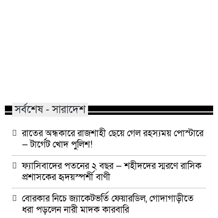
বিয়ের সাজে যে ৩ নতুনত্ব দেখা যাবে
রাজশাহীতে দুই ভার
এ বছর
ভুয়া জন্মসনদ,জমি
সর্বশেষ - সারাদেশ
রাতের অন্ধকারে রাজশাহী ছেয়ে গেল রহস্যময় পোস্টারে
— টার্গেট খোদ পুলিশ!
ফ্যাসিবাদের পতনের ২ বছর — শহীদদের স্মরণে রাসিক
প্রশাসকের হৃদয়স্পর্শী বাণী
বোরকার নিচে জ্যাকেটভর্তি ফেয়ারডিল, গোদাগাড়ীতে
ধরা পড়লেন নারী মাদক কারবারি