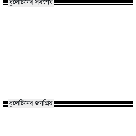
বুলেটিনের সর্বশেষ
রাতের অন্ধকারে রাজশাহী ছেয়ে গেল
ফ্যাসিবাদের পতনের
রহস্যময় পোস্টারে — টার্গেট খোদ
শহীদদের স্মরণে রাস
পুলিশ!
হৃদয়স্পর্শী বাণী
বুলেটিনের জনপ্রিয়