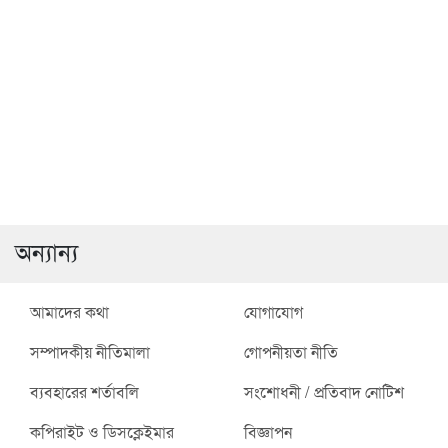
রাজশাহী মহানগরীতে বিভিন্ন
দুর্গাপুর গরিব অসহায় মানুষের
অপরাধে গ্রেপ্তার ২৮ ও
মাঝে ঈদ উপহার বিতরণ
মাদকদ্রব্য উদ্ধার
অন্যান্য
আমাদের কথা
যোগাযোগ
সম্পাদকীয় নীতিমালা
গোপনীয়তা নীতি
ব্যবহারের শর্তাবলি
সংশোধনী / প্রতিবাদ নোটিশ
কপিরাইট ও ডিসক্লেইমার
বিজ্ঞাপন