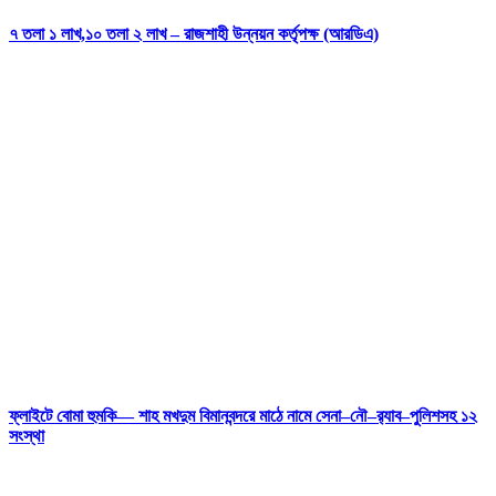
৭ তলা ১ লাখ,১০ তলা ২ লাখ – রাজশাহী উন্নয়ন কর্তৃপক্ষ (আরডিএ)
ফ্লাইটে বোমা হুমকি— শাহ মখদুম বিমানবন্দরে মাঠে নামে সেনা–নৌ–র‍্যাব–পুলিশসহ ১২
সংস্থা