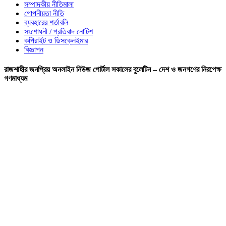
সম্পাদকীয় নীতিমালা
গোপনীয়তা নীতি
ব্যবহারের শর্তাবলি
সংশোধনী / প্রতিবাদ নোটিশ
কপিরাইট ও ডিসক্লেইমার
বিজ্ঞাপন
রাজশাহীর জনপ্রিয় অনলাইন নিউজ পোর্টাল সকালের বুলেটিন – দেশ ও জনগণের নিরপেক্ষ
গণমাধ্যম