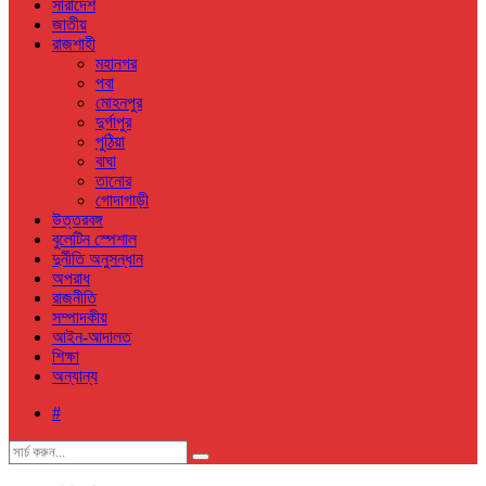
সারাদেশ
জাতীয়
রাজশাহী
মহানগর
পবা
মোহনপুর
দুর্গাপুর
পুঠিয়া
বাঘা
তানোর
গোদাগাড়ী
উত্তরবঙ্গ
বুলেটিন স্পেশাল
দুর্নীতি অনুসন্ধান
অপরাধ
রাজনীতি
সম্পাদকীয়
আইন-আদালত
শিক্ষা
অন্যান্য
#