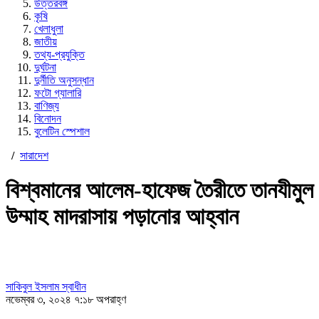
উত্তরবঙ্গ
কৃষি
খেলাধুলা
জাতীয়
তথ্য-প্রযুক্তি
দুর্ঘটনা
দুর্নীতি অনুসন্ধান
ফটো গ্যালারি
বাণিজ্য
বিনোদন
বুলেটিন স্পেশাল
/
সারাদেশ
বিশ্বমানের আলেম-হাফেজ তৈরীতে তানযীমুল
উম্মাহ মাদরাসায় পড়ানোর আহ্বান
সাকিবুল ইসলাম স্বাধীন
নভেম্বর ৩, ২০২৪ ৭:১৮ অপরাহ্ণ