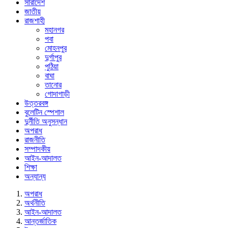
সারাদেশ
জাতীয়
রাজশাহী
মহানগর
পবা
মোহনপুর
দুর্গাপুর
পুঠিয়া
বাঘা
তানোর
গোদাগাড়ী
উত্তরবঙ্গ
বুলেটিন স্পেশাল
দুর্নীতি অনুসন্ধান
অপরাধ
রাজনীতি
সম্পাদকীয়
আইন-আদালত
শিক্ষা
অন্যান্য
অপরাধ
অর্থনীতি
আইন-আদালত
আন্তর্জাতিক