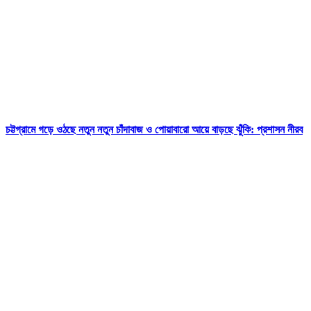
চট্টগ্রামে গড়ে ওঠছে নতুন নতুন চাঁদাবাজ ও পোয়াবারো আয়ে বাড়ছে ঝুঁকি: প্রশাসন নীরব