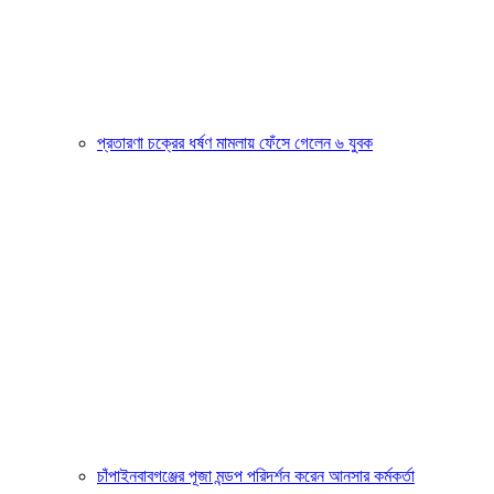
প্রতারণা চক্রের ধর্ষণ মামলায় ফেঁসে গেলেন ৬ যুবক
চাঁপাইনবাবগঞ্জের পূজা মন্ডপ পরিদর্শন করেন আনসার কর্মকর্তা