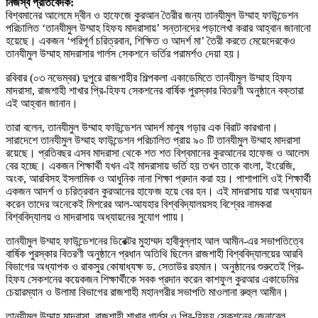
নিজস্ব প্রতিবেদক:
বিশ্বমানের আলেমে দ্বীন ও হাফেজে কুরআন তৈরীর জন্য তানযীমুল উম্মাহ ফাউন্ডেশন
পরিচালিত ‘তানযীমুল উম্মাহ হিফয মাদরাসায়’ সন্তানদের পড়ালেখা করার আহ্বান জানানো
হয়েছে। একজন ‘পরিপূর্ণ চরিত্রবান, শিক্ষিত ও আদর্শ মা’ তৈরী করতে মেয়েদেরকেও
তানযীমুল উম্মাহ মাদরাসার গার্লস সেকশনে ভর্তির পরামর্শও দেয়া হয়।
রবিবার (০৩ নভেম্বর) দুপুরে রাজশাহীর শিল্পকলা একাডেমিতে তানযীমুল উম্মাহ হিফয
মাদরাসা, রাজশাহী শাখার প্রি-হিফয সেকশনের বার্ষিক পুরস্কার বিতরণী অনুষ্ঠানে বক্তারা
এই আহ্বান জানান।
তারা বলেন, তানযীমুল উম্মাহ ফাউন্ডেশন আদর্শ মানুষ গড়ার এক বিরাট কারখানা।
সারাদেশে তানযীমুল উম্মাহ ফাউন্ডেশন পরিচালিত প্রায় ৯০ টি তানযীমুল উম্মাহ মাদরাসা
রয়েছে। প্রতিবছর এসব মাদরাসা থেকে শত শত বিশ্বমানের কুরআনের হাফেজ ও আলেম
বের হচ্ছে। একজন শিক্ষার্থী যখন এই মাদরাসায় ভর্তি হয় তখন তাকে বাংলা, ইংরেজি,
অংক, আরবিসহ ইসলামিক ও আধুনিক নানা শিক্ষা প্রদান করা হয়। পাশাপাশি ওই শিক্ষার্থী
একজন আদর্শ ও চরিত্রবান কুরআনের হাফেজ হয়ে বের হন। এই মাদরাসায় যারা অধ্যায়ন
করেন তাদের অনেকেই মিশরের আল-আযহার বিশ্ববিদ্যালয়সহ বিশ্বের নামকরা
বিশ্ববিদ্যালয় ও মাদরাসায় অধ্যায়নের সুযোগ পাায়।
তানযীমুল উম্মাহ ফাউন্ডেশনের ডিরেক্টর মুহাম্মদ হাবীবুল্লাহ আল আমীন-এর সভাপতিত্বে
বার্ষিক পুরস্কার বিতরণী অনুষ্ঠানে প্রধান অতিথি ছিলেন রাজশাহী বিশ্ববিদ্যালয়ের আরবি
বিভাগের অধ্যাপক ও রাকসুর কোষাধ্যক্ষ ড. সেতাউর রহমান। অনুষ্ঠানের শুরুতেই প্রি-
হিফয সেকশনের কয়েকজন শিক্ষার্থীকে সবক প্রদান করেন কাশফুল কুরআর একাডেমির
চেয়ারম্যান ও উলামা বিভাগের রাজশাহী মহানগরীর সভাপতি মাওলানা রুহুল আমীন।
তানযীমুল উম্মাহ মাদ্রাসা, রাজশাহী শাখার গার্লস ও প্রি-হিফয সেকশনের জেনারেল