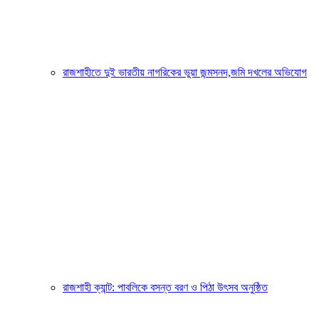
রাজশাহীতে দুই ভারতীয় নাগরিকের ভুয়া জন্মসনদ,জমি দখলের অভিযোগ
রাজশাহী ক্যান্ট: পাবলিকে বসন্ত বরণ ও পিঠা উৎসব অনুষ্ঠিত