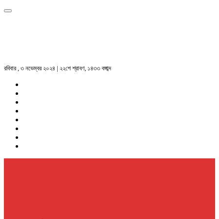
রবিবার , ৩ নভেম্বর ২০২৪ | ২২শে শ্রাবণ, ১৪৩৩ বঙ্গাব্দ