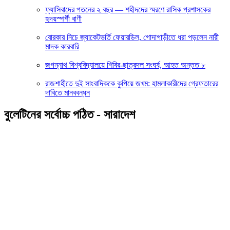
ফ্যাসিবাদের পতনের ২ বছর — শহীদদের স্মরণে রাসিক প্রশাসকের
হৃদয়স্পর্শী বাণী
বোরকার নিচে জ্যাকেটভর্তি ফেয়ারডিল, গোদাগাড়ীতে ধরা পড়লেন নারী
মাদক কারবারি
জগন্নাথ বিশ্ববিদ্যালয়ে শিবির-ছাত্রদল সংঘর্ষ, আহত অন্তত ৮
রাজশাহীতে দুই সাংবাদিককে কুপিয়ে জখম: হামলাকারীদের গ্রেফতারের
দাবিতে মানববন্ধন
বুলেটিনের সর্বোচ্চ পঠিত - সারাদেশ