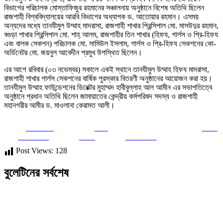
বিভাগের পরিচালক মোস্তাফিজুর রহমানের সঞ্চালনায় অনুষ্ঠানে বিশেষ অতিথি ছিলেন
রাজশাহী বিশ্ববিদ্যালয়ের আরবি বিভাগের অধ্যাপক ড. আতোয়ার রহমান। এসময়
অন্যদের মধ্যে তানযীমুল উম্মাহ মাদরাসা, রাজশাহী শাখার প্রিন্সিপাল মো. মাসউদুর রহমান,
বগুড়া শাখার প্রিন্সিপাল মো. শাহ্ আলম, রাজশাহীর তিন শাখার (হিফয, গার্লস ও প্রি-হিফয
এবং বালক সেকশন) পরিচালক মো. সামিউল ইসলাম, গার্লস ও প্রি-হিফয সেকশনের কো-
অর্ডিনেটর মো. জয়নুল আবেদীন প্রমুখ উপস্থিত ছিলেন।
এর আগে রবিবার (০৩ নভেম্বর) সকালে একই স্থানে তানযীমুল উম্মাহ হিফয মাদরাসা,
রাজশাহী শাখার গার্লস সেকশনের বার্ষিক পুরস্কার বিতরণী অনুষ্ঠানের আয়োজন করা হয়।
তানযীমুল উম্মাহ ফাউন্ডেশনের ডিরেক্টর মুহাম্মদ হাবীবুল্লাহ আল আমীন এর সভাপতিত্বে
অনুষ্ঠানে প্রধান অতিথি ছিলেন জামায়াতের কেন্দ্রীয় কর্মপরিষদ সদস্য ও রাজশাহী
মহানগরীর আমীর ড. মাওলানা কেরামত আলী।
Share on
Post
Save
Facebook
on X
Follow us
Post Views:
128
বুলেটিনের সর্বশেষ