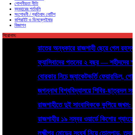
গোপনীয়তা নীতি
ব্যবহারের শর্তাবলি
সংশোধনী / প্রতিবাদ নোটিশ
কপিরাইট ও ডিসক্লেইমার
বিজ্ঞাপন
শিরোনাম:
রাতের অন্ধকারে রাজশাহী ছেয়ে গেল রহস্যময় 
ফ্যাসিবাদের পতনের ২ বছর — শহীদদের স্মরণে র
বোরকার নিচে জ্যাকেটভর্তি ফেয়ারডিল, গোদাগা
জগন্নাথ বিশ্ববিদ্যালয়ে শিবির-ছাত্রদল সংঘর
রাজশাহীতে দুই সাংবাদিককে কুপিয়ে জখম: হাম
রাজশাহীর ১৯ নম্বর ওয়ার্ডে কিশোর গ্যাংয়ের দৌরা
লক্ষ্মীপুর মোড়ের সংঘর্ষ নিয়ে তোলপাড়, তদন্