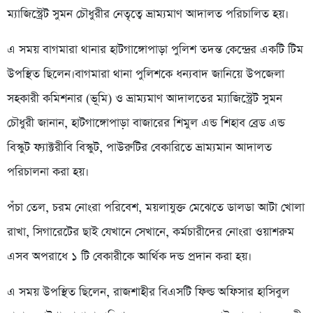
ম্যাজিস্ট্রেট সুমন চৌধুরীর নেতৃত্বে ভ্রাম্যমাণ আদালত পরিচালিত হয়।
এ সময় বাগমারা থানার হাটগাঙ্গোপাড়া পুলিশ তদন্ত কেন্দ্রের একটি টিম
উপস্থিত ছিলেন।বাগমারা থানা পুলিশকে ধন্যবাদ জানিয়ে উপজেলা
সহকারী কমিশনার (ভূমি) ও ভ্রাম্যমাণ আদালতের ম্যাজিস্ট্রেট সুমন
চৌধুরী জানান, হাটগাঙ্গোপাড়া বাজারের শিমুল এন্ড শিহাব ব্রেড এন্ড
বিস্কুট ফ্যাক্টরীবি বিস্কুট, পাউরুটির বেকারিতে ভ্রাম্যমান আদালত
পরিচালনা করা হয়।
পঁচা তেল, চরম নোংরা পরিবেশ, ময়লাযুক্ত মেঝেতে ডালডা আটা খোলা
রাখা, সিগারেটের ছাই যেখানে সেখানে, কর্মচারীদের নোংরা ওয়াশরুম
এসব অপরাধে ১ টি বেকারীকে আর্থিক দন্ড প্রদান করা হয়।
এ সময় উপস্থিত ছিলেন, রাজশাহীর বিএসটি ফিল্ড অফিসার হাসিবুল