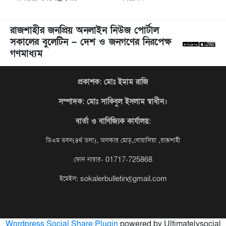
রাজশাহীর জনপ্রিয় অনলাইন নিউজ পোর্টাল
সকালের বুলেটিন – দেশ ও জনগণের নিরপেক্ষ
গণমাধ্যম
প্রকাশক: মোঃ ইমাম রাজি
সম্পাদক
: মোঃ সাকিবুল ইসলাম স্বাধীন।
বার্তা ও বাণিজ্যিক কার্যালয়:
ডিএম ভবন(৪র্থ তলা), অলকার মোড়,বোয়ালিয়া ,রাজশাহী
ফোন নাম্বার- 01717-725868
ইমেইল: sokalerbulletin@gmail.com
Wordpress Social Share Plugin
powered by Ultimatelysocial