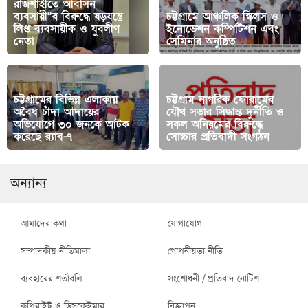
রাজশাহীতে আবাসন
ব্যবসায়ী”র বিরুদ্ধে ষড়যন্ত্রে
চট্টগ্রামে আঞ্চলিক স্কিলস ও
লিপ্ত ব্যবসায়ীক ও যুবলীগ
ইনোভেশন কম্পিটিশন এবং
নেতা
সেমিনার অনুষ্ঠিত
চট্টগ্রামের বিভিন্ন এলাকায়
চট্টগ্রাম নাগরিক ফোরামের
অবৈধ চাঁদা আদায়ের
যৌথ সভার সিদ্ধান্ত দুর্নীতি ও
অভিযোগে ৩০ জনকে আটক
সকল অনিয়মের বিরুদ্ধে
করেছে র‌্যাব-৭
সোচ্চার প্রতিবাদী সংগঠন
অন্যান্য
আমাদের কথা
যোগাযোগ
সম্পাদকীয় নীতিমালা
গোপনীয়তা নীতি
ব্যবহারের শর্তাবলি
সংশোধনী / প্রতিবাদ নোটিশ
কপিরাইট ও ডিসক্লেইমার
বিজ্ঞাপন