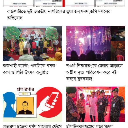
রাজশাহীতে দুই ভারতীয় নাগরিকের ভুয়া জন্মসনদ,জমি দখলের
অভিযোগ
রাজশাহী ক্যান্ট: পাবলিকে বসন্ত
নওগাঁ নিয়ামতপুরে মেলার আড়ালে
বরণ ও পিঠা উৎসব অনুষ্ঠিত
অশ্লীল নৃত্য পরিবেশন করে নষ্ট
করছে যুবসমাজ
প্রতারণা চক্রের ধর্ষণ মামলায় ফেঁসে
চাঁপাইনবাবগঞ্জের পূজা মন্ডপ