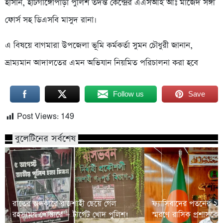
হাসান, হাটগাঙ্গোপাড়া পুলিশ তদন্ত কেন্দ্রের এএসআই আঃ মাজেদ সঙ্গী
ফোর্স সহ ডিএসবি মাসুদ রানা।
এ বিষয়ে বাগমারা উপজেলা ভূমি কর্মকর্তা সুমন চৌধুরী জানান,
ভ্রাম্যমান আদালতের এমন অভিযান নিয়মিত পরিচালনা করা হবে
Follow us
Save
Post Views:
149
বুলেটিনের সর্বশেষ
রাতের অন্ধকারে রাজশাহী ছেয়ে গেল
ফ্যাসিবাদের পতনের ২
রহস্যময় পোস্টারে — টার্গেট খোদ পুলিশ!
স্মরণে রাসিক প্রশাসকের হ