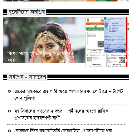
বুলেটিনের জনপ্রিয়
বিয়ের সাজে যে ৩ নতুনত্ব দেখা যাবে এ
রাজশাহীতে দুই ভারতীয় 
বছর
জন্মসনদ,জমি দখলের 
সর্বশেষ - সারাদেশ
রাতের অন্ধকারে রাজশাহী ছেয়ে গেল রহস্যময় পোস্টারে — টার্গেট
খোদ পুলিশ!
ফ্যাসিবাদের পতনের ২ বছর — শহীদদের স্মরণে রাসিক
প্রশাসকের হৃদয়স্পর্শী বাণী
বোরকার নিচে জ্যাকেটভর্তি ফেয়ারডিল, গোদাগাড়ীতে ধরা