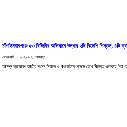
চাঁপাইনবাবগঞ্জে ৫৩ বিজিবির অভিযানে উদ্ধার ২টি বিদেশি পিস্তল, ৪টি ম্য
ফেব্রুয়ারি ১০, ২০২৬ ৯:২০ অপরাহ্ণ
আসন্ন ত্রয়োদশ জাতীয় সংসদ নির্বাচন ও গণভোটকে সামনে রেখে সীমান্ত এলাকায় নিরাপত্ত