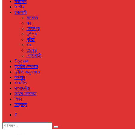
সারাদেশ
জাতীয়
রাজশাহী
মহানগর
পবা
মোহনপুর
দুর্গাপুর
পুঠিয়া
বাঘা
তানোর
গোদাগাড়ী
উত্তরবঙ্গ
বুলেটিন স্পেশাল
দুর্নীতি অনুসন্ধান
অপরাধ
রাজনীতি
সম্পাদকীয়
আইন-আদালত
শিক্ষা
অন্যান্য
#