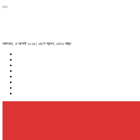
মঙ্গলবার , ৪ আগস্ট ২০২৬ | ২৪শে শ্রাবণ, ১৪৩৩ বঙ্গাব্দ