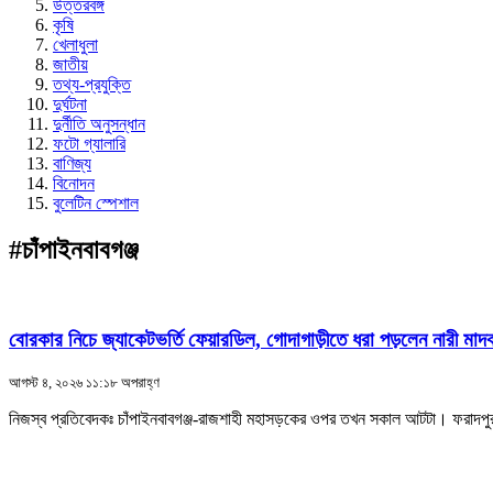
উত্তরবঙ্গ
কৃষি
খেলাধুলা
জাতীয়
তথ্য-প্রযুক্তি
দুর্ঘটনা
দুর্নীতি অনুসন্ধান
ফটো গ্যালারি
বাণিজ্য
বিনোদন
বুলেটিন স্পেশাল
#চাঁপাইনবাবগঞ্জ
বোরকার নিচে জ্যাকেটভর্তি ফেয়ারডিল, গোদাগাড়ীতে ধরা পড়লেন নারী মাদ
আগস্ট ৪, ২০২৬ ১১:১৮ অপরাহ্ণ
নিজস্ব প্রতিবেদকঃ চাঁপাইনবাবগঞ্জ-রাজশাহী মহাসড়কের ওপর তখন সকাল আটটা। ফরাদপুর