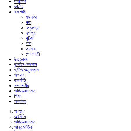
সারাদেশ
জাতীয়
রাজশাহী
মহানগর
পবা
মোহনপুর
দুর্গাপুর
পুঠিয়া
বাঘা
তানোর
গোদাগাড়ী
উত্তরবঙ্গ
বুলেটিন স্পেশাল
দুর্নীতি অনুসন্ধান
অপরাধ
রাজনীতি
সম্পাদকীয়
আইন-আদালত
শিক্ষা
অন্যান্য
অপরাধ
অর্থনীতি
আইন-আদালত
আন্তর্জাতিক