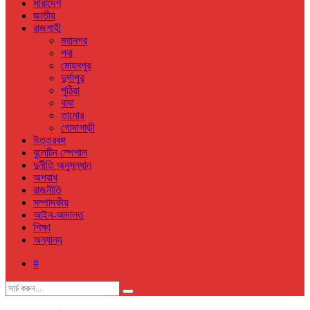
সারাদেশ
জাতীয়
রাজশাহী
মহানগর
পবা
মোহনপুর
দুর্গাপুর
পুঠিয়া
বাঘা
তানোর
গোদাগাড়ী
উত্তরবঙ্গ
বুলেটিন স্পেশাল
দুর্নীতি অনুসন্ধান
অপরাধ
রাজনীতি
সম্পাদকীয়
আইন-আদালত
শিক্ষা
অন্যান্য
#