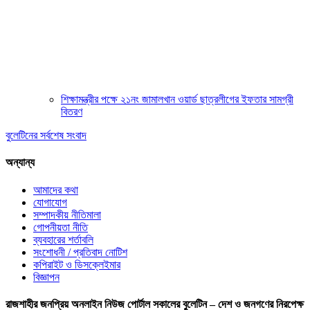
শিক্ষামন্ত্রীর পক্ষে ২১নং জামালখান ওয়ার্ড ছাত্রলীগের ইফতার সামগ্রী
বিতরণ
বুলেটিনের সর্বশেষ সংবাদ
অন্যান্য
আমাদের কথা
যোগাযোগ
সম্পাদকীয় নীতিমালা
গোপনীয়তা নীতি
ব্যবহারের শর্তাবলি
সংশোধনী / প্রতিবাদ নোটিশ
কপিরাইট ও ডিসক্লেইমার
বিজ্ঞাপন
রাজশাহীর জনপ্রিয় অনলাইন নিউজ পোর্টাল সকালের বুলেটিন – দেশ ও জনগণের নিরপেক্ষ