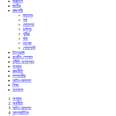
সারাদেশ
জাতীয়
রাজশাহী
মহানগর
পবা
মোহনপুর
দুর্গাপুর
পুঠিয়া
বাঘা
তানোর
গোদাগাড়ী
উত্তরবঙ্গ
বুলেটিন স্পেশাল
দুর্নীতি অনুসন্ধান
অপরাধ
রাজনীতি
সম্পাদকীয়
আইন-আদালত
শিক্ষা
অন্যান্য
অপরাধ
অর্থনীতি
আইন-আদালত
আন্তর্জাতিক