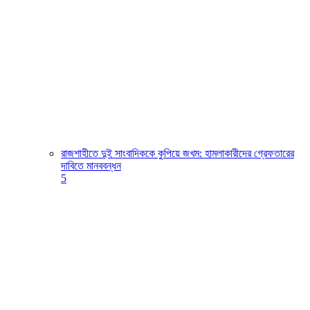
রাজশাহীতে দুই সাংবাদিককে কুপিয়ে জখম: হামলাকারীদের গ্রেফতারের
দাবিতে মানববন্ধন
5