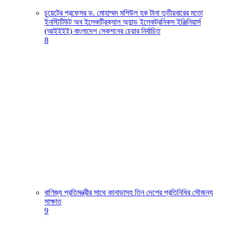
চুয়েটের প্রফেসর ড. মোহাম্মদ মশিউল হক টানা তৃতীয়বারের মতো
ইনস্টিটিউট অব ইলেকট্রিক্যাল অ্যান্ড ইলেকট্রনিকস ইঞ্জিনিয়ার্স
(আইইইই) বাংলাদেশ সেকশনের চেয়ার নির্বাচিত
8
বাণিজ্য প্রতিমন্ত্রীর সাথে কানাডাসহ তিন দেশের প্রতিনিধির সৌজন্য
সাক্ষাত
9