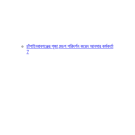
চাঁপাইনবাবগঞ্জের পূজা মন্ডপ পরিদর্শন করেন আনসার কর্মকর্তা
7