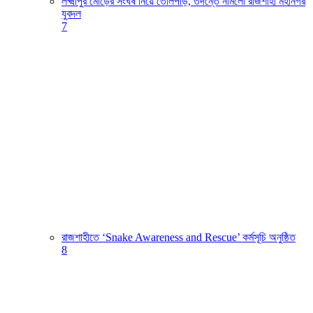
লক্ষ্মীপুর মোড়ের সংঘর্ষ নিয়ে তোলপাড়, তদন্তে নামলো রাজশাহী মহানগর
যুবদল
7
রাজশাহীতে ‘Snake Awareness and Rescue’ কর্মসূচি অনুষ্ঠিত
8