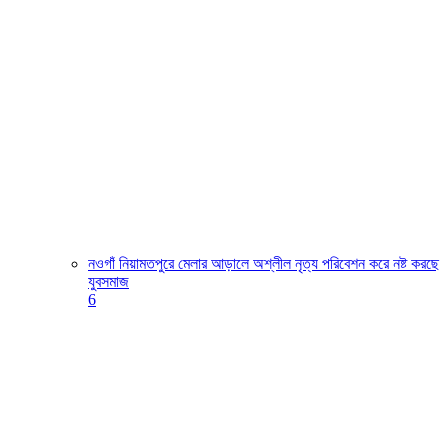
নওগাঁ নিয়ামতপুরে মেলার আড়ালে অশ্লীল নৃত্য পরিবেশন করে নষ্ট করছে
যুবসমাজ
6