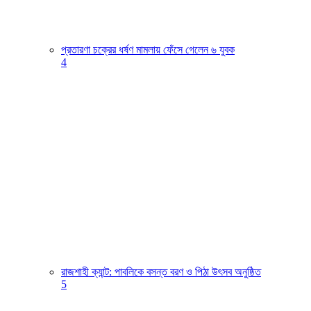
প্রতারণা চক্রের ধর্ষণ মামলায় ফেঁসে গেলেন ৬ যুবক
4
রাজশাহী ক্যান্ট: পাবলিকে বসন্ত বরণ ও পিঠা উৎসব অনুষ্ঠিত
5