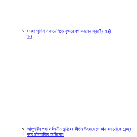
সারদা পুলিশ একাডেমিতে বৃক্ষরোপণ করলেন স্বরাষ্ট্র মন্ত্রী
10
আলুপট্টির পদ্মা সর্বজনীন মন্দিরের কীর্তন উৎসবে দোকান বসানোকে কেন্দ্র
করে চাঁদাবাজির অভিযোগ