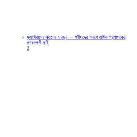
ফ্যাসিবাদের পতনের ২ বছর — শহীদদের স্মরণে রাসিক প্রশাসকের
হৃদয়স্পর্শী বাণী
2