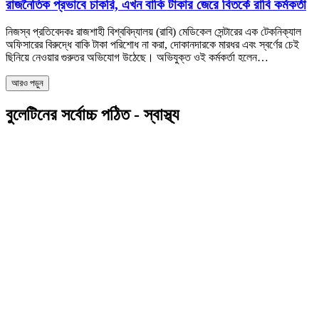
রাজনৈতিক প্রভাবে চাকরি, এখন বাকি টাকার জেরে বিতর্কে রাবি কর্মকর্তা
নিজস্ব প্রতিবেদকঃ রাজশাহী বিশ্ববিদ্যালয় (রাবি) মেডিকেল সেন্টারের এক টেকনিক্যাল
অফিসারের বিরুদ্ধে বাকি টাকা পরিশোধ না করা, দোকানদারকে মারধর এবং স্বর্ণের চেই
ছিনিয়ে নেওয়ার গুরুতর অভিযোগ উঠেছে। অভিযুক্ত ওই কর্মকর্তা হলেন…
আরও পড়ুন
বুলেটিনের সর্বোচ্চ পঠিত - স্বাস্থ্য