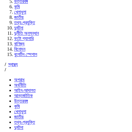
উত্তরবঙ্গ
কৃষি
খেলাধুলা
জাতীয়
তথ্য-প্রযুক্তি
দুর্ঘটনা
দুর্নীতি অনুসন্ধান
ফটো গ্যালারি
বাণিজ্য
বিনোদন
বুলেটিন স্পেশাল
/
স্বাস্থ্য
/
অপরাধ
অর্থনীতি
আইন-আদালত
আন্তর্জাতিক
উত্তরবঙ্গ
কৃষি
খেলাধুলা
জাতীয়
তথ্য-প্রযুক্তি
দুর্ঘটনা