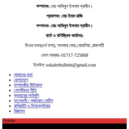
সম্পাদক:
মোঃ সাকিবুল ইসলাম স্বাধীন।
প্রকাশক: মোঃ ইমাম রাজি
সম্পাদক
: মোঃ সাকিবুল ইসলাম স্বাধীন।
বার্তা ও বাণিজ্যিক কার্যালয়:
ডিএম ভবন(৪র্থ তলা), অলকার মোড়,বোয়ালিয়া ,রাজশাহী
ফোন নাম্বার- 01717-725868
ইমেইল: sokalerbulletin@gmail.com
আমাদের কথা
যোগাযোগ
সম্পাদকীয় নীতিমালা
গোপনীয়তা নীতি
ব্যবহারের শর্তাবলি
সংশোধনী / প্রতিবাদ নোটিশ
কপিরাইট ও ডিসক্লেইমার
বিজ্ঞাপন
শিরোনাম: