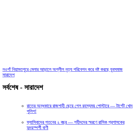
নওগাঁ নিয়ামতপুরে মেলার আড়ালে অশ্লীল নৃত্য পরিবেশন করে নষ্ট করছে যুবসমাজ
সারাদেশ
সর্বশেষ - সারাদেশ
রাতের অন্ধকারে রাজশাহী ছেয়ে গেল রহস্যময় পোস্টারে — টার্গেট খোদ
পুলিশ!
ফ্যাসিবাদের পতনের ২ বছর — শহীদদের স্মরণে রাসিক প্রশাসকের
হৃদয়স্পর্শী বাণী