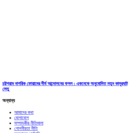
চট্টগ্রাম নাগরিক ফোরামের দীর্ঘ আন্দোলনের ফসল : একনেকে অনুমোদিত নতুন কালুরঘাট
সেতু
অন্যান্য
আমাদের কথা
যোগাযোগ
সম্পাদকীয় নীতিমালা
গোপনীয়তা নীতি