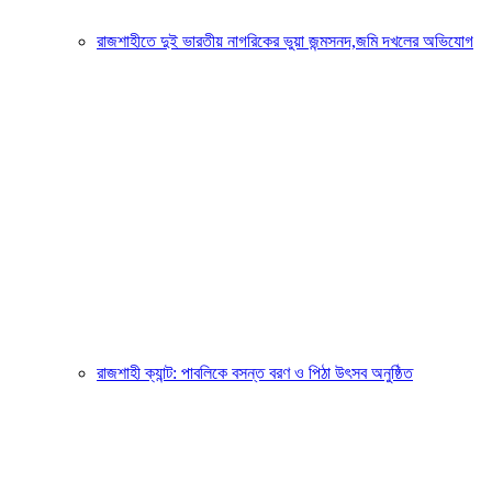
রাজশাহীতে দুই ভারতীয় নাগরিকের ভুয়া জন্মসনদ,জমি দখলের অভিযোগ
রাজশাহী ক্যান্ট: পাবলিকে বসন্ত বরণ ও পিঠা উৎসব অনুষ্ঠিত