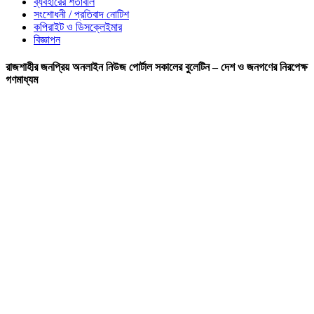
ব্যবহারের শর্তাবলি
সংশোধনী / প্রতিবাদ নোটিশ
কপিরাইট ও ডিসক্লেইমার
বিজ্ঞাপন
রাজশাহীর জনপ্রিয় অনলাইন নিউজ পোর্টাল সকালের বুলেটিন – দেশ ও জনগণের নিরপেক্ষ
গণমাধ্যম