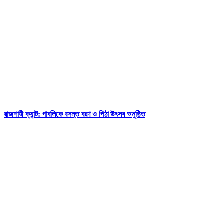
রাজশাহী ক্যান্ট: পাবলিকে বসন্ত বরণ ও পিঠা উৎসব অনুষ্ঠিত