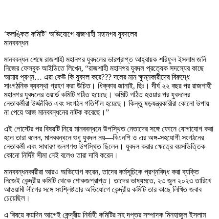
‘কলঙ্কিত কমিটি’ অভিযোগে রাজশাহী মহানগর যুবদলের
মানববন্ধন
মানববন্ধন শেষে রাজশাহী মহানগর যুবদলের ভারপ্রাপ্ত আহ্বায়ক শরিফুল ইসলাম জনি
নিজের ফেসবুক আইডিতে লিখেন, “রাজশাহী মহানগর যুবদল প্রত্যেক সদস্যের কাছে
আমার প্রশ্ন… এরা কেউ কি যুবদল করে??? দলের মান ক্ষুন্নকারীদের বিরুদ্ধে
সাংগঠনিক ব্যবস্থা গ্রহণ করা উচিত। ধিক্কার জানাই, ছিঃ। দীর্ঘ ২২ বছর পর রাজশাহী
মহানগর যুবদলের ওয়ার্ড কমিটি গঠিত হয়েছে। কমিটি গঠিত হওয়ার পর যুবদলের
নেতাকর্মীরা উজ্জীবিত এবং সংগঠন গতিশীল হয়েছে। কিন্তু ষড়যন্ত্রকারীরা কোনো উপায়
না পেয়ে আজ মানববন্ধনের নাটক করেছে।”
এই পোস্টের পর বিষয়টি নিয়ে মানববন্ধনে উপস্থিত নেতাদের সঙ্গে ফোনে যোগাযোগ করা
হলে তারা বলেন, মানববন্ধনে শুধু যুবদল নয়—বিএনপি ও এর অঙ্গ-সহযোগী সংগঠনের
নেতাকর্মী এবং সাধারণ জনগণও উপস্থিত ছিলেন। যুবদল করার ক্ষেত্রে বয়সভিত্তিক
কোনো নির্দিষ্ট সীমা নেই বলেও তারা দাবি করেন।
মানববন্ধনকারীরা আরও অভিযোগ করেন, তাদের কর্মসূচিকে প্রশ্নবিদ্ধ করা ব্যক্তি
নিজেই কেন্দ্রীয় কমিটি থেকে শোকজপ্রাপ্ত। তাদের ভাষ্যমতে, ২৩ জুন ২০২৩ তারিখে
আওয়ামী লীগের সঙ্গে সংশ্লিষ্টতার অভিযোগে কেন্দ্রীয় কমিটি তার কাছে লিখিত জবাব
চেয়েছিল।
এ বিষয়ে কয়দিন আগেই কেন্দ্রীয় নির্বাহী কমিটির সহ দপ্তর সম্পাদক মিনহাজুল ইসলাম