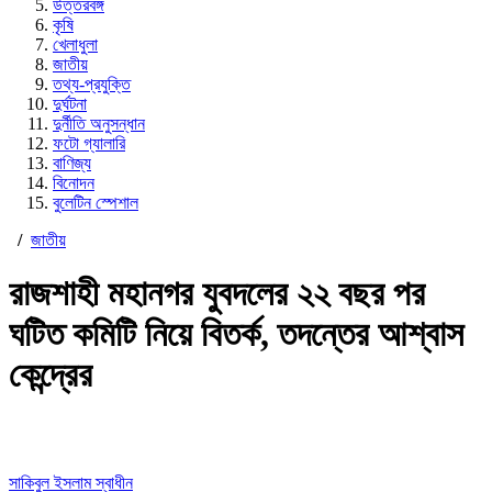
উত্তরবঙ্গ
কৃষি
খেলাধুলা
জাতীয়
তথ্য-প্রযুক্তি
দুর্ঘটনা
দুর্নীতি অনুসন্ধান
ফটো গ্যালারি
বাণিজ্য
বিনোদন
বুলেটিন স্পেশাল
/
জাতীয়
রাজশাহী মহানগর যুবদলের ২২ বছর পর
ঘটিত কমিটি নিয়ে বিতর্ক, তদন্তের আশ্বাস
কেন্দ্রের
সাকিবুল ইসলাম স্বাধীন