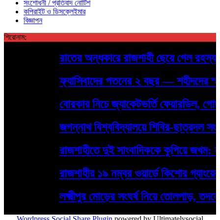
সংশোধনী / প্রতিবাদ নোটিশ
কপিরাইট ও ডিসক্লেইমার
বিজ্ঞাপন
শিরোনাম:
রাতের অন্ধকারে রাজশাহী ছেয়ে গেল রহস্যময় প
ফ্যাসিবাদের পতনের ২ বছর — শহীদদের স্মরণে রা
বোরকার নিচে জ্যাকেটভর্তি ফেয়ারডিল, গোদাগাড
জগন্নাথ বিশ্ববিদ্যালয়ে শিবির-ছাত্রদল সংঘর
রাজশাহীতে দুই সাংবাদিককে কুপিয়ে জখম: হামল
রাজশাহীর ১৯ নম্বর ওয়ার্ডে কিশোর গ্যাংয়ের দৌরাত
লক্ষ্মীপুর মোড়ের সংঘর্ষ নিয়ে তোলপাড়, তদন্ত
Wordpress Social Share Plugin
powered by Ultimatelysocial