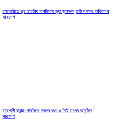
রাজশাহীতে দুই ভারতীয় নাগরিকের ভুয়া জন্মসনদ,জমি দখলের অভিযোগ
সারাদেশ
রাজশাহী ক্যান্ট: পাবলিকে বসন্ত বরণ ও পিঠা উৎসব অনুষ্ঠিত
সারাদেশ