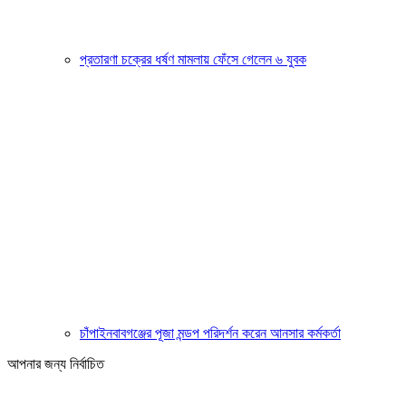
প্রতারণা চক্রের ধর্ষণ মামলায় ফেঁসে গেলেন ৬ যুবক
চাঁপাইনবাবগঞ্জের পূজা মন্ডপ পরিদর্শন করেন আনসার কর্মকর্তা
আপনার জন্য নির্বাচিত