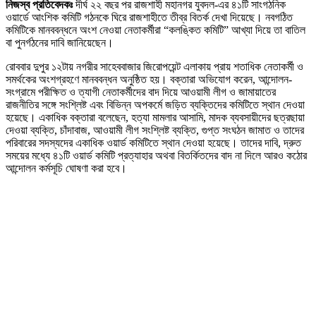
নিজস্ব প্রতিবেদকঃ
দীর্ঘ ২২ বছর পর রাজশাহী মহানগর যুবদল-এর ৪১টি সাংগঠনিক
ওয়ার্ডে আংশিক কমিটি গঠনকে ঘিরে রাজশাহীতে তীব্র বিতর্ক দেখা দিয়েছে। নবগঠিত
কমিটিকে মানববন্ধনে অংশ নেওয়া নেতাকর্মীরা “কলঙ্কিত কমিটি” আখ্যা দিয়ে তা বাতিল
বা পুনর্গঠনের দাবি জানিয়েছেন।
রোববার দুপুর ১২টায় নগরীর সাহেববাজার জিরোপয়েন্ট এলাকায় প্রায় শতাধিক নেতাকর্মী ও
সমর্থকের অংশগ্রহণে মানববন্ধন অনুষ্ঠিত হয়। বক্তারা অভিযোগ করেন, আন্দোলন-
সংগ্রামে পরীক্ষিত ও ত্যাগী নেতাকর্মীদের বাদ দিয়ে আওয়ামী লীগ ও জামায়াতের
রাজনীতির সঙ্গে সংশ্লিষ্ট এবং বিভিন্ন অপকর্মে জড়িত ব্যক্তিদের কমিটিতে স্থান দেওয়া
হয়েছে। একাধিক বক্তারা বলেছেন, হত্যা মামলার আসামি, মাদক ব্যবসায়ীদের ছত্রছায়া
দেওয়া ব্যক্তি, চাঁদাবাজ, আওয়ামী লীগ সংশ্লিষ্ট ব্যক্তি, গুপ্ত সংঘঠন জামাত ও তাদের
পরিবারের সদস্যদের একাধিক ওয়ার্ড কমিটিতে স্থান দেওয়া হয়েছে। তাদের দাবি, দ্রুত
সময়ের মধ্যে ৪১টি ওয়ার্ড কমিটি প্রত্যাহার অথবা বিতর্কিতদের বাদ না দিলে আরও কঠোর
আন্দোলন কর্মসূচি ঘোষণা করা হবে।