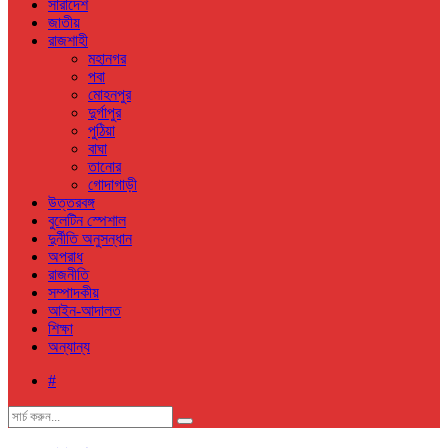
সারাদেশ
জাতীয়
রাজশাহী
মহানগর
পবা
মোহনপুর
দুর্গাপুর
পুঠিয়া
বাঘা
তানোর
গোদাগাড়ী
উত্তরবঙ্গ
বুলেটিন স্পেশাল
দুর্নীতি অনুসন্ধান
অপরাধ
রাজনীতি
সম্পাদকীয়
আইন-আদালত
শিক্ষা
অন্যান্য
#