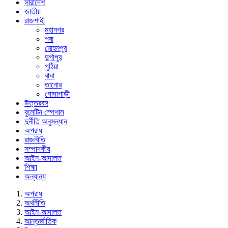
সারাদেশ
জাতীয়
রাজশাহী
মহানগর
পবা
মোহনপুর
দুর্গাপুর
পুঠিয়া
বাঘা
তানোর
গোদাগাড়ী
উত্তরবঙ্গ
বুলেটিন স্পেশাল
দুর্নীতি অনুসন্ধান
অপরাধ
রাজনীতি
সম্পাদকীয়
আইন-আদালত
শিক্ষা
অন্যান্য
অপরাধ
অর্থনীতি
আইন-আদালত
আন্তর্জাতিক