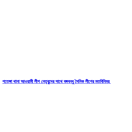
পতেঙ্গা থানা আওয়ামী লীগ নেতৃবৃন্দের সাথে বঙ্গবন্ধু সৈনিক লীগের মতবিনিময়