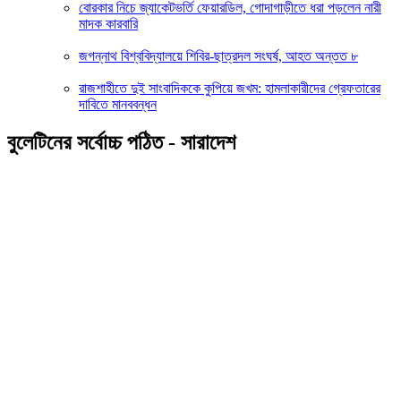
বোরকার নিচে জ্যাকেটভর্তি ফেয়ারডিল, গোদাগাড়ীতে ধরা পড়লেন নারী
মাদক কারবারি
জগন্নাথ বিশ্ববিদ্যালয়ে শিবির-ছাত্রদল সংঘর্ষ, আহত অন্তত ৮
রাজশাহীতে দুই সাংবাদিককে কুপিয়ে জখম: হামলাকারীদের গ্রেফতারের
দাবিতে মানববন্ধন
বুলেটিনের সর্বোচ্চ পঠিত - সারাদেশ