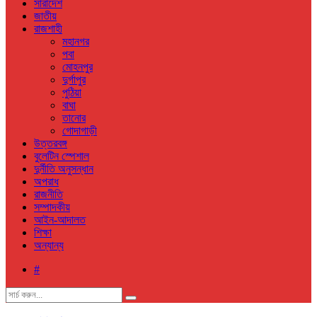
সারাদেশ
জাতীয়
রাজশাহী
মহানগর
পবা
মোহনপুর
দুর্গাপুর
পুঠিয়া
বাঘা
তানোর
গোদাগাড়ী
উত্তরবঙ্গ
বুলেটিন স্পেশাল
দুর্নীতি অনুসন্ধান
অপরাধ
রাজনীতি
সম্পাদকীয়
আইন-আদালত
শিক্ষা
অন্যান্য
#