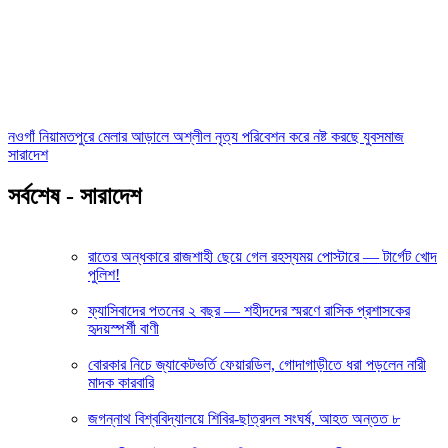
নওগাঁ নিয়ামতপুরে মেলার আড়ালে অশ্লীল নৃত্য পরিবেশন করে নষ্ট করছে যুবসমাজ
সারাদেশ
সর্বশেষ - সারাদেশ
রাতের অন্ধকারে রাজশাহী ছেয়ে গেল রহস্যময় পোস্টারে — টার্গেট খোদ
পুলিশ!
ফ্যাসিবাদের পতনের ২ বছর — শহীদদের স্মরণে রাসিক প্রশাসকের
হৃদয়স্পর্শী বাণী
বোরকার নিচে জ্যাকেটভর্তি ফেয়ারডিল, গোদাগাড়ীতে ধরা পড়লেন নারী
মাদক কারবারি
জগন্নাথ বিশ্ববিদ্যালয়ে শিবির-ছাত্রদল সংঘর্ষ, আহত অন্তত ৮