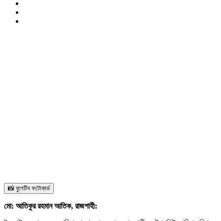
📸 বুলেটিন ফটোকার্ড
মো: আতিকুর রহমান আতিক, রাজশাহী: