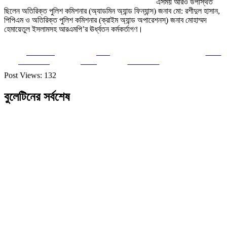
এসময় আরও উপস্থিত
ছিলেন অতিরিক্ত পুলিশ কমিশনার (অ্যাডমিন অ্যান্ড ফিন্যান্স) জনাব মো: রশীদুল হাসান,
পিপিএম ও অতিরিক্ত পুলিশ কমিশনার (ক্রাইম অ্যান্ড অপারেশনস্) জনাব মোহাম্মদ
হেমায়েতুল ইসলামসহ আরএমপি’র ঊর্ধ্বতন কর্মকর্তাগণ।
Share on
Post
Save
Facebook
on X
Follow us
Post Views:
132
বুলেটিনের সর্বশেষ