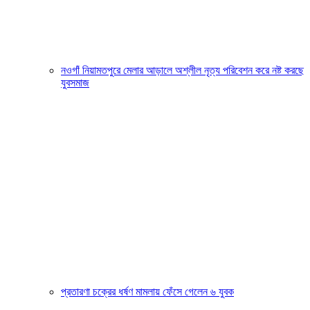
নওগাঁ নিয়ামতপুরে মেলার আড়ালে অশ্লীল নৃত্য পরিবেশন করে নষ্ট করছে
যুবসমাজ
প্রতারণা চক্রের ধর্ষণ মামলায় ফেঁসে গেলেন ৬ যুবক