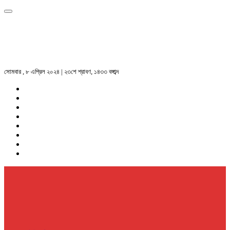
সোমবার , ৮ এপ্রিল ২০২৪ | ২৩শে শ্রাবণ, ১৪৩৩ বঙ্গাব্দ