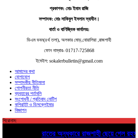
প্রকাশক: মোঃ ইমাম রাজি
সম্পাদক
: মোঃ সাকিবুল ইসলাম স্বাধীন।
বার্তা ও বাণিজ্যিক কার্যালয়:
ডিএম ভবন(৪র্থ তলা), অলকার মোড়,বোয়ালিয়া ,রাজশাহী
ফোন নাম্বার- 01717-725868
ইমেইল: sokalerbulletin@gmail.com
আমাদের কথা
যোগাযোগ
সম্পাদকীয় নীতিমালা
গোপনীয়তা নীতি
ব্যবহারের শর্তাবলি
সংশোধনী / প্রতিবাদ নোটিশ
কপিরাইট ও ডিসক্লেইমার
বিজ্ঞাপন
শিরোনাম:
রাতের অন্ধকারে রাজশাহী ছেয়ে গেল রহস্যময