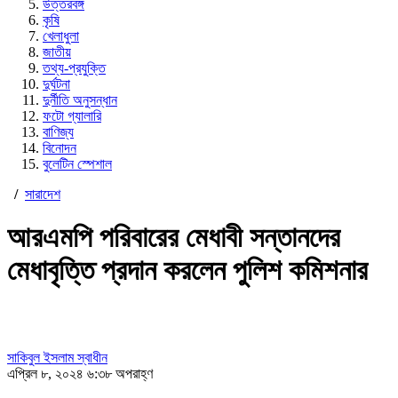
উত্তরবঙ্গ
কৃষি
খেলাধুলা
জাতীয়
তথ্য-প্রযুক্তি
দুর্ঘটনা
দুর্নীতি অনুসন্ধান
ফটো গ্যালারি
বাণিজ্য
বিনোদন
বুলেটিন স্পেশাল
/
সারাদেশ
আরএমপি পরিবারের মেধাবী সন্তানদের
মেধাবৃত্তি প্রদান করলেন পুলিশ কমিশনার
সাকিবুল ইসলাম স্বাধীন
এপ্রিল ৮, ২০২৪ ৬:৩৮ অপরাহ্ণ