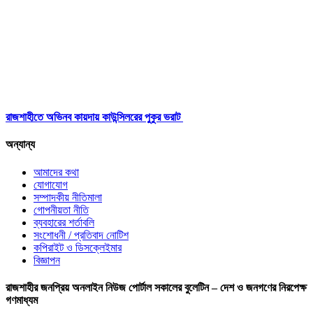
রাজশাহীতে অভিনব কায়দায় কাউন্সিলরের পুকুর ভরাট
অন্যান্য
আমাদের কথা
যোগাযোগ
সম্পাদকীয় নীতিমালা
গোপনীয়তা নীতি
ব্যবহারের শর্তাবলি
সংশোধনী / প্রতিবাদ নোটিশ
কপিরাইট ও ডিসক্লেইমার
বিজ্ঞাপন
রাজশাহীর জনপ্রিয় অনলাইন নিউজ পোর্টাল সকালের বুলেটিন – দেশ ও জনগণের নিরপেক্ষ
গণমাধ্যম