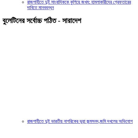
রাজশাহীতে দুই সাংবাদিককে কুপিয়ে জখম: হামলাকারীদের গ্রেফতারের
দাবিতে মানববন্ধন
বুলেটিনের সর্বোচ্চ পঠিত - সারাদেশ
রাজশাহীতে দুই ভারতীয় নাগরিকের ভুয়া জন্মসনদ,জমি দখলের অভিযোগ