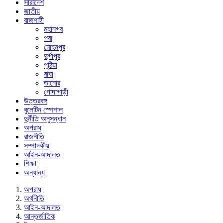
সারাদেশ
জাতীয়
রাজশাহী
মহানগর
পবা
মোহনপুর
দুর্গাপুর
পুঠিয়া
বাঘা
তানোর
গোদাগাড়ী
উত্তরবঙ্গ
বুলেটিন স্পেশাল
দুর্নীতি অনুসন্ধান
অপরাধ
রাজনীতি
সম্পাদকীয়
আইন-আদালত
শিক্ষা
অন্যান্য
অপরাধ
অর্থনীতি
আইন-আদালত
আন্তর্জাতিক