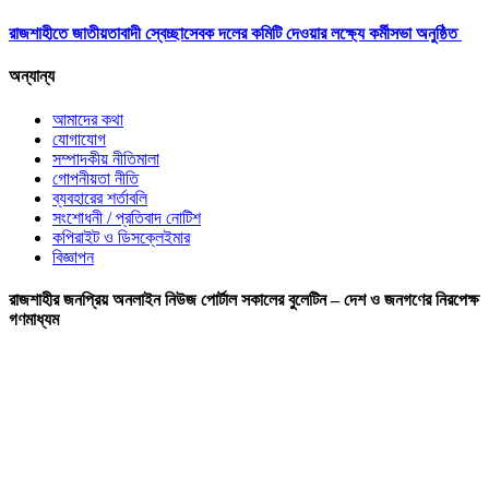
রাজশাহীতে জাতীয়তাবাদী স্বেচ্ছাসেবক দলের কমিটি দেওয়ার লক্ষ্যে কর্মীসভা অনুষ্ঠিত
অন্যান্য
আমাদের কথা
যোগাযোগ
সম্পাদকীয় নীতিমালা
গোপনীয়তা নীতি
ব্যবহারের শর্তাবলি
সংশোধনী / প্রতিবাদ নোটিশ
কপিরাইট ও ডিসক্লেইমার
বিজ্ঞাপন
রাজশাহীর জনপ্রিয় অনলাইন নিউজ পোর্টাল সকালের বুলেটিন – দেশ ও জনগণের নিরপেক্ষ
গণমাধ্যম