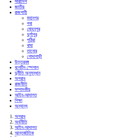
সারাদেশ
জাতীয়
রাজশাহী
মহানগর
পবা
মোহনপুর
দুর্গাপুর
পুঠিয়া
বাঘা
তানোর
গোদাগাড়ী
উত্তরবঙ্গ
বুলেটিন স্পেশাল
দুর্নীতি অনুসন্ধান
অপরাধ
রাজনীতি
সম্পাদকীয়
আইন-আদালত
শিক্ষা
অন্যান্য
অপরাধ
অর্থনীতি
আইন-আদালত
আন্তর্জাতিক