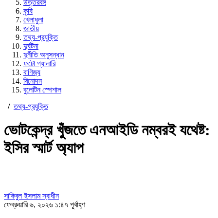
উত্তরবঙ্গ
কৃষি
খেলাধুলা
জাতীয়
তথ্য-প্রযুক্তি
দুর্ঘটনা
দুর্নীতি অনুসন্ধান
ফটো গ্যালারি
বাণিজ্য
বিনোদন
বুলেটিন স্পেশাল
/
তথ্য-প্রযুক্তি
ভোটকেন্দ্র খুঁজতে এনআইডি নম্বরই যথেষ্ট:
ইসির স্মার্ট অ্যাপ
সাকিবুল ইসলাম স্বাধীন
ফেব্রুয়ারি ৬, ২০২৬ ১:৪৭ পূর্বাহ্ণ