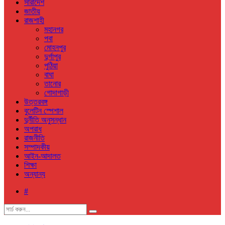
সারাদেশ
জাতীয়
রাজশাহী
মহানগর
পবা
মোহনপুর
দুর্গাপুর
পুঠিয়া
বাঘা
তানোর
গোদাগাড়ী
উত্তরবঙ্গ
বুলেটিন স্পেশাল
দুর্নীতি অনুসন্ধান
অপরাধ
রাজনীতি
সম্পাদকীয়
আইন-আদালত
শিক্ষা
অন্যান্য
#