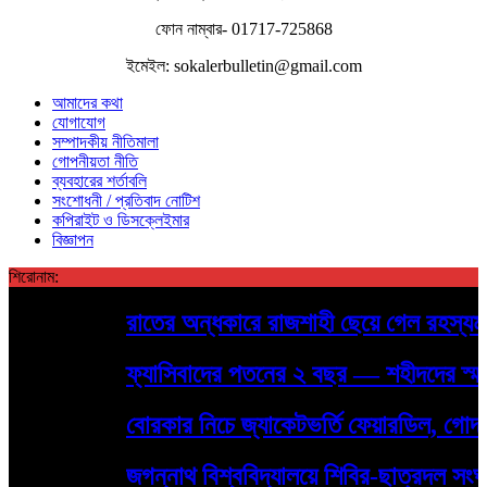
ফোন নাম্বার- 01717-725868
ইমেইল: sokalerbulletin@gmail.com
আমাদের কথা
যোগাযোগ
সম্পাদকীয় নীতিমালা
গোপনীয়তা নীতি
ব্যবহারের শর্তাবলি
সংশোধনী / প্রতিবাদ নোটিশ
কপিরাইট ও ডিসক্লেইমার
বিজ্ঞাপন
শিরোনাম:
রাতের অন্ধকারে রাজশাহী ছেয়ে গেল রহস্যময় প
ফ্যাসিবাদের পতনের ২ বছর — শহীদদের স্মরণে রাস
বোরকার নিচে জ্যাকেটভর্তি ফেয়ারডিল, গোদাগাড
জগন্নাথ বিশ্ববিদ্যালয়ে শিবির-ছাত্রদল সংঘর্