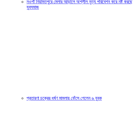
নওগাঁ নিয়ামতপুরে মেলার আড়ালে অশ্লীল নৃত্য পরিবেশন করে নষ্ট করছে
যুবসমাজ
প্রতারণা চক্রের ধর্ষণ মামলায় ফেঁসে গেলেন ৬ যুবক