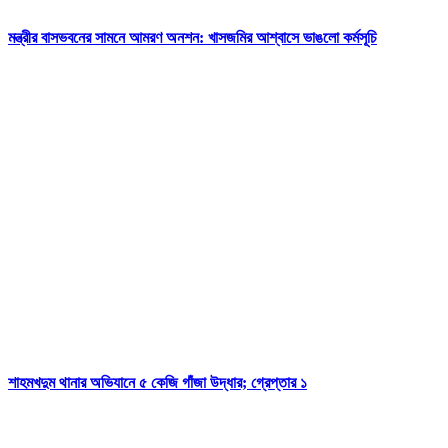
মন্ত্রীর বাসভবনের সামনে আমরণ অনশন: খাসজমির আশ্বাসে ভাঙলো কর্মসূচি
শাহমখদুম থানার অভিযানে ৫ কেজি গাঁজা উদ্ধার; গ্রেপ্তার ১