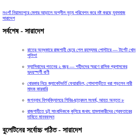
নওগাঁ নিয়ামতপুরে মেলার আড়ালে অশ্লীল নৃত্য পরিবেশন করে নষ্ট করছে যুবসমাজ
সারাদেশ
সর্বশেষ - সারাদেশ
রাতের অন্ধকারে রাজশাহী ছেয়ে গেল রহস্যময় পোস্টারে — টার্গেট খোদ
পুলিশ!
ফ্যাসিবাদের পতনের ২ বছর — শহীদদের স্মরণে রাসিক প্রশাসকের
হৃদয়স্পর্শী বাণী
বোরকার নিচে জ্যাকেটভর্তি ফেয়ারডিল, গোদাগাড়ীতে ধরা পড়লেন নারী
মাদক কারবারি
জগন্নাথ বিশ্ববিদ্যালয়ে শিবির-ছাত্রদল সংঘর্ষ, আহত অন্তত ৮
রাজশাহীতে দুই সাংবাদিককে কুপিয়ে জখম: হামলাকারীদের গ্রেফতারের
দাবিতে মানববন্ধন
বুলেটিনের সর্বোচ্চ পঠিত - সারাদেশ