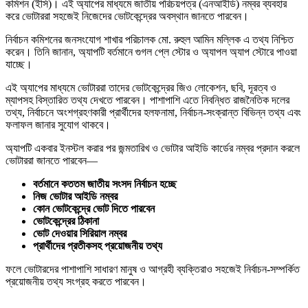
কমিশন (ইসি)। এই অ্যাপের মাধ্যমে জাতীয় পরিচয়পত্র (এনআইডি) নম্বর ব্যবহার
করে ভোটাররা সহজেই নিজেদের ভোটকেন্দ্রের অবস্থান জানতে পারবেন।
নির্বাচন কমিশনের জনসংযোগ শাখার পরিচালক মো. রুহুল আমিন মল্লিক এ তথ্য নিশ্চিত
করেন। তিনি জানান, অ্যাপটি বর্তমানে গুগল প্লে স্টোর ও অ্যাপল অ্যাপ স্টোরে পাওয়া
যাচ্ছে।
এই অ্যাপের মাধ্যমে ভোটাররা তাদের ভোটকেন্দ্রের জিও লোকেশন, ছবি, দূরত্ব ও
ম্যাপসহ বিস্তারিত তথ্য দেখতে পারবেন। পাশাপাশি এতে নিবন্ধিত রাজনৈতিক দলের
তথ্য, নির্বাচনে অংশগ্রহণকারী প্রার্থীদের হলফনামা, নির্বাচন-সংক্রান্ত বিভিন্ন তথ্য এবং
ফলাফল জানার সুযোগ থাকবে।
অ্যাপটি একবার ইনস্টল করার পর জন্মতারিখ ও ভোটার আইডি কার্ডের নম্বর প্রদান করলে
ভোটাররা জানতে পারবেন—
বর্তমানে কততম জাতীয় সংসদ নির্বাচন হচ্ছে
নিজ ভোটার আইডি নম্বর
কোন ভোটকেন্দ্রে ভোট দিতে পারবেন
ভোটকেন্দ্রের ঠিকানা
ভোট দেওয়ার সিরিয়াল নম্বর
প্রার্থীদের প্রতীকসহ প্রয়োজনীয় তথ্য
ফলে ভোটারদের পাশাপাশি সাধারণ মানুষ ও আগ্রহী ব্যক্তিরাও সহজেই নির্বাচন-সম্পর্কিত
প্রয়োজনীয় তথ্য সংগ্রহ করতে পারবেন।