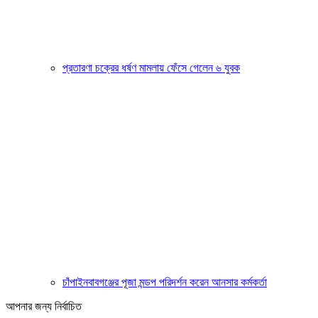
প্রতারণা চক্রের ধর্ষণ মামলায় ফেঁসে গেলেন ৬ যুবক
চাঁপাইনবাবগঞ্জের পূজা মন্ডপ পরিদর্শন করেন আনসার কর্মকর্তা
আপনার জন্য নির্বাচিত