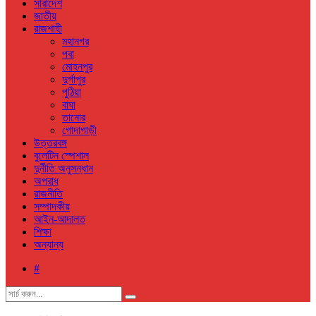
সারাদেশ
জাতীয়
রাজশাহী
মহানগর
পবা
মোহনপুর
দুর্গাপুর
পুঠিয়া
বাঘা
তানোর
গোদাগাড়ী
উত্তরবঙ্গ
বুলেটিন স্পেশাল
দুর্নীতি অনুসন্ধান
অপরাধ
রাজনীতি
সম্পাদকীয়
আইন-আদালত
শিক্ষা
অন্যান্য
#