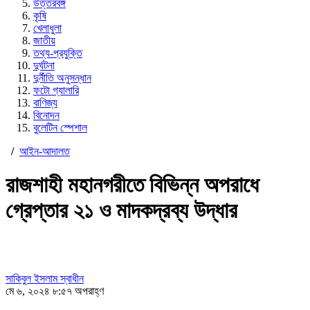
উত্তরবঙ্গ
কৃষি
খেলাধুলা
জাতীয়
তথ্য-প্রযুক্তি
দুর্ঘটনা
দুর্নীতি অনুসন্ধান
ফটো গ্যালারি
বাণিজ্য
বিনোদন
বুলেটিন স্পেশাল
/
আইন-আদালত
রাজশাহী মহানগরীতে বিভিন্ন অপরাধে
গ্রেপ্তার ২১ ও মাদকদ্রব্য উদ্ধার
সাকিবুল ইসলাম স্বাধীন
মে ৬, ২০২৪ ৮:৫৭ অপরাহ্ণ