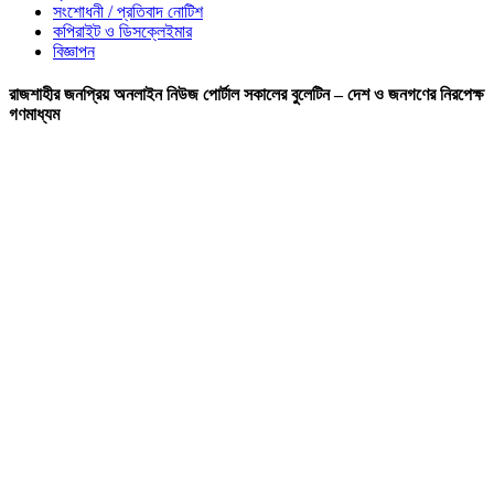
সংশোধনী / প্রতিবাদ নোটিশ
কপিরাইট ও ডিসক্লেইমার
বিজ্ঞাপন
রাজশাহীর জনপ্রিয় অনলাইন নিউজ পোর্টাল সকালের বুলেটিন – দেশ ও জনগণের নিরপেক্ষ
গণমাধ্যম