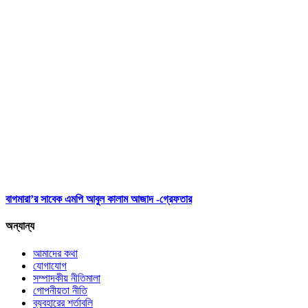
বাগমারা’র সাবেক এমপি আবুল কালাম আজাদ -গ্রেফতার
অন্যান্য
আমাদের কথা
যোগাযোগ
সম্পাদকীয় নীতিমালা
গোপনীয়তা নীতি
ব্যবহারের শর্তাবলি