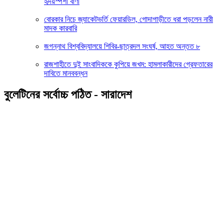
হৃদয়স্পর্শী বাণী
বোরকার নিচে জ্যাকেটভর্তি ফেয়ারডিল, গোদাগাড়ীতে ধরা পড়লেন নারী
মাদক কারবারি
জগন্নাথ বিশ্ববিদ্যালয়ে শিবির-ছাত্রদল সংঘর্ষ, আহত অন্তত ৮
রাজশাহীতে দুই সাংবাদিককে কুপিয়ে জখম: হামলাকারীদের গ্রেফতারের
দাবিতে মানববন্ধন
বুলেটিনের সর্বোচ্চ পঠিত - সারাদেশ