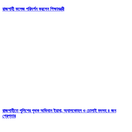
রাজশাহী কলেজ পরিদর্শন করলেন শিক্ষামন্ত্রী
রাজশাহীতে পুলিশের পৃথক অভিযান ইয়াবা, অ্যালকোহল ও চোলাই মদসহ ৪ জন
গ্রেপ্তার