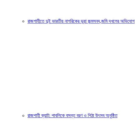
রাজশাহীতে দুই ভারতীয় নাগরিকের ভুয়া জন্মসনদ,জমি দখলের অভিযোগ
রাজশাহী ক্যান্ট: পাবলিকে বসন্ত বরণ ও পিঠা উৎসব অনুষ্ঠিত