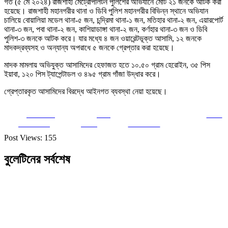
গত (৫ মে ২০২৪) রাজশাহী মেট্রোপলিটন পুলিশের অভিযানে মোট ২১ জনকে আটক করা
হয়েছে। রাজশাহী মহানগরীর থানা ও ডিবি পুলিশ মহানগরীর বিভিন্ন স্থানে অভিযান
চালিয়ে বোয়ালিয়া মডেল থানা-৫ জন, চন্দ্রিমা থানা-১ জন, মতিহার থানা-২ জন, এয়ারপোর্ট
থানা-৩ জন, পবা থানা-২ জন, কাশিয়াডাঙ্গা থানা-২ জন, কর্ণহার থানা-৩ জন ও ডিবি
পুলিশ-৩ জনকে আটক করে। যার মধ্যে ৪ জন ওয়ারেন্টভূক্ত আসামি, ১২ জনকে
মাদকদ্রব্যসহ ও অন্যান্য অপরাধে ৫ জনকে গ্রেপ্তার করা হয়েছে।
মাদক মামলায় অভিযুক্ত আসামিদের হেফাজত হতে ১০.৫০ গ্রাম হেরোইন, ৩৫ পিস
ইয়াবা, ১২০ পিস ট্যাপেন্টাডল ও ৪৯৫ গ্রাম গাঁজা উদ্ধার করে।
গ্রেপ্তারকৃত আসামিদের বিরদ্ধে আইনগত ব্যবস্থা নেয়া হয়েছে।
Share on
Post
Save
Facebook
on X
Follow us
Post Views:
155
বুলেটিনের সর্বশেষ