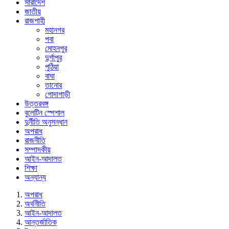
সারাদেশ
জাতীয়
রাজশাহী
মহানগর
পবা
মোহনপুর
দুর্গাপুর
পুঠিয়া
বাঘা
তানোর
গোদাগাড়ী
উত্তরবঙ্গ
বুলেটিন স্পেশাল
দুর্নীতি অনুসন্ধান
অপরাধ
রাজনীতি
সম্পাদকীয়
আইন-আদালত
শিক্ষা
অন্যান্য
অপরাধ
অর্থনীতি
আইন-আদালত
আন্তর্জাতিক