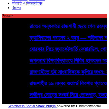
কপিরাইট ও ডিসক্লেইমার
বিজ্ঞাপন
শিরোনাম:
রাতের অন্ধকারে রাজশাহী ছেয়ে গেল রহস্যময় প
ফ্যাসিবাদের পতনের ২ বছর — শহীদদের স্মরণে রা
বোরকার নিচে জ্যাকেটভর্তি ফেয়ারডিল, গোদাগাড
জগন্নাথ বিশ্ববিদ্যালয়ে শিবির-ছাত্রদল সংঘর
রাজশাহীতে দুই সাংবাদিককে কুপিয়ে জখম: হামল
রাজশাহীর ১৯ নম্বর ওয়ার্ডে কিশোর গ্যাংয়ের দৌরা
লক্ষ্মীপুর মোড়ের সংঘর্ষ নিয়ে তোলপাড়, তদন্ত
Wordpress Social Share Plugin
powered by Ultimatelysocial