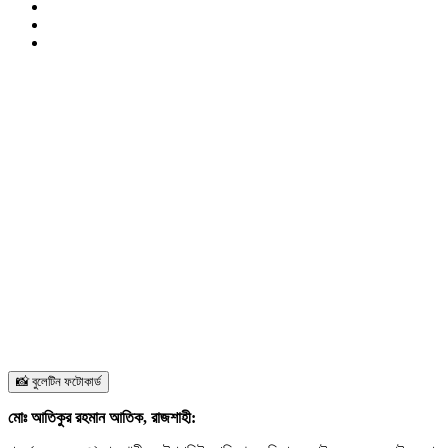
📸 বুলেটিন ফটোকার্ড
মোঃ আতিকুর রহমান আতিক, রাজশাহী: