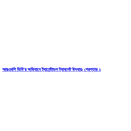
আরএমপি ডিবি’র অভিযানে ট্যাপেন্টাডল ট্যাবলেট উদ্ধার; গ্রেপ্তার ২