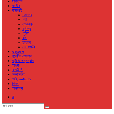
সারাদেশ
জাতীয়
রাজশাহী
মহানগর
পবা
মোহনপুর
দুর্গাপুর
পুঠিয়া
বাঘা
তানোর
গোদাগাড়ী
উত্তরবঙ্গ
বুলেটিন স্পেশাল
দুর্নীতি অনুসন্ধান
অপরাধ
রাজনীতি
সম্পাদকীয়
আইন-আদালত
শিক্ষা
অন্যান্য
#