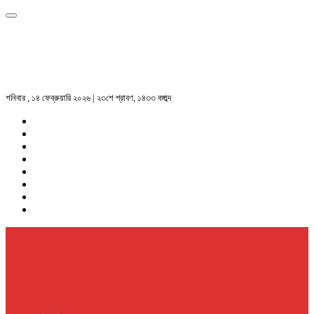
শনিবার , ১৪ ফেব্রুয়ারি ২০২৬ | ২৩শে শ্রাবণ, ১৪৩৩ বঙ্গাব্দ