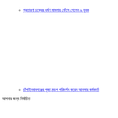
প্রতারণা চক্রের ধর্ষণ মামলায় ফেঁসে গেলেন ৬ যুবক
চাঁপাইনবাবগঞ্জের পূজা মন্ডপ পরিদর্শন করেন আনসার কর্মকর্তা
আপনার জন্য নির্বাচিত