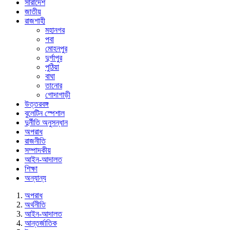
সারাদেশ
জাতীয়
রাজশাহী
মহানগর
পবা
মোহনপুর
দুর্গাপুর
পুঠিয়া
বাঘা
তানোর
গোদাগাড়ী
উত্তরবঙ্গ
বুলেটিন স্পেশাল
দুর্নীতি অনুসন্ধান
অপরাধ
রাজনীতি
সম্পাদকীয়
আইন-আদালত
শিক্ষা
অন্যান্য
অপরাধ
অর্থনীতি
আইন-আদালত
আন্তর্জাতিক