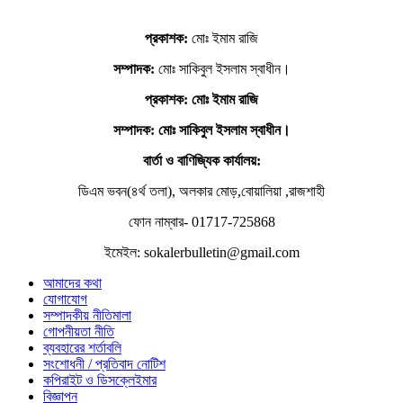
প্রকাশক:
মোঃ ইমাম রাজি
সম্পাদক:
মোঃ সাকিবুল ইসলাম স্বাধীন।
প্রকাশক: মোঃ ইমাম রাজি
সম্পাদক
: মোঃ সাকিবুল ইসলাম স্বাধীন।
বার্তা ও বাণিজ্যিক কার্যালয়:
ডিএম ভবন(৪র্থ তলা), অলকার মোড়,বোয়ালিয়া ,রাজশাহী
ফোন নাম্বার- 01717-725868
ইমেইল: sokalerbulletin@gmail.com
আমাদের কথা
যোগাযোগ
সম্পাদকীয় নীতিমালা
গোপনীয়তা নীতি
ব্যবহারের শর্তাবলি
সংশোধনী / প্রতিবাদ নোটিশ
কপিরাইট ও ডিসক্লেইমার
বিজ্ঞাপন