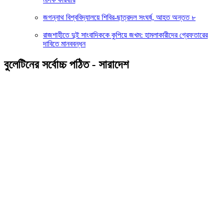
জগন্নাথ বিশ্ববিদ্যালয়ে শিবির-ছাত্রদল সংঘর্ষ, আহত অন্তত ৮
রাজশাহীতে দুই সাংবাদিককে কুপিয়ে জখম: হামলাকারীদের গ্রেফতারের
দাবিতে মানববন্ধন
বুলেটিনের সর্বোচ্চ পঠিত - সারাদেশ