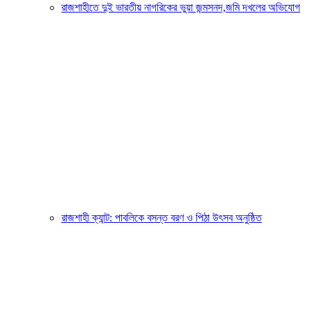
রাজশাহীতে দুই ভারতীয় নাগরিকের ভুয়া জন্মসনদ,জমি দখলের অভিযোগ
রাজশাহী ক্যান্ট: পাবলিকে বসন্ত বরণ ও পিঠা উৎসব অনুষ্ঠিত