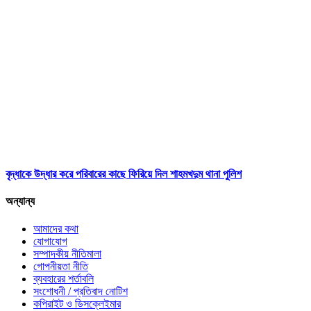
বৃদ্ধাকে উদ্ধার করে পরিবারের কাছে ফিরিয়ে দিল শাহমখদুম থানা পুলিশ
অন্যান্য
আমাদের কথা
যোগাযোগ
সম্পাদকীয় নীতিমালা
গোপনীয়তা নীতি
ব্যবহারের শর্তাবলি
সংশোধনী / প্রতিবাদ নোটিশ
কপিরাইট ও ডিসক্লেইমার