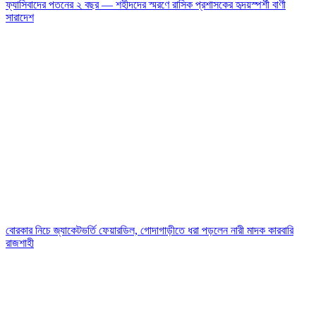
ফ্যাসিবাদের পতনের ২ বছর — শহীদদের স্মরণে রাসিক প্রশাসকের হৃদয়স্পর্শী বাণী
সারাদেশ
বোরকার নিচে জ্যাকেটভর্তি ফেয়ারডিল, গোদাগাড়ীতে ধরা পড়লেন নারী মাদক কারবারি
রাজশাহী