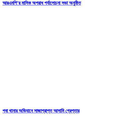
আরএমপি’র মাসিক অপরাধ পর্যালোচনা সভা অনুষ্ঠিত
পবা থানার অভিযানে সাজাপ্রাপ্ত আসামি গ্রেপ্তার