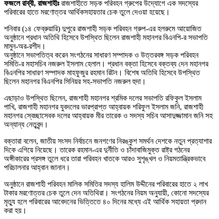
ফজলে রাব্বী, রাজশাহীঃ
রাজশাহীতে সড়ক পরিবহন গ্রুপের উদ্যোগে এক সদস্যের
পরিবারের হাতে মরণোত্তর আর্থিকসহায়তার চেক তুলে দেওয়া হয়েছে।
শনিবার (১৪ ফেব্রুয়ারি) দুপুরে রাজশাহী সড়ক পরিবহন গ্রুপ-এর হলরুমে আয়োজিত
অনুষ্ঠানে প্রধান অতিথি হিসেবে উপস্থিত ছিলেন রাজশাহী মহানগর বিএনপি-র সভাপতি
মামুন-অর-রশীদ।
অনুষ্ঠানে সভাপতিত্ব করেন সংগঠনের সাধারণ সম্পাদক ও উত্তরবঙ্গ সড়ক পরিবহন
সমিতি-র মহাসচিব নজরুল ইসলাম হেলাল। প্রধান বক্তা হিসেবে বক্তব্য দেন মহানগর
বিএনপির সাধারণ সম্পাদক মাহফুজুর রহমান রিটন। বিশেষ অতিথি হিসেবে উপস্থিত
ছিলেন মহানগর বিএনপির সিনিয়র সহ-সভাপতি নজরুল হুদা।
এছাড়াও উপস্থিত ছিলেন, রাজশাহী মহানগর শ্রমিক দলের সভাপতি রফিকুল ইসলাম
পাখি, রাজশাহী মহানগর যুবদলের ভারপ্রাপ্ত আহ্বায়ক শরিফুল ইসলাম জনি, রাজশাহী
মহানগর স্বেচ্ছাসেবক দলের আহ্বায়ক মীর তারেক ও সদস্য সচিব আসাদুজ্জামান জনি সহ
অন্যান্য নেতৃবৃন্দ।
বক্তারা বলেন, জাতীয় সংসদ নির্বাচনে জনগণের নিরঙ্কুশ সমর্থন দেশকে নতুন প্রত্যাশার
দিকে এগিয়ে নিয়েছে। তারেক রহমান-এর দুর্নীতি ও চাঁদাবাজিমুক্ত রাষ্ট্র গঠনের
অঙ্গীকারের প্রসঙ্গ তুলে ধরে তারা পরিবহন খাতকে আরও সুশৃঙ্খল ও নিয়মতান্ত্রিকভাবে
পরিচালনার আহ্বান জানান।
অনুষ্ঠানে রাজশাহী পরিবহন মালিক সমিতির সদস্য হালিম উদ্দীনের পরিবারের হাতে ২ লাখ
টাকার মরণোত্তর চেক তুলে দেন অতিথিরা। সংগঠনের নিয়ম অনুযায়ী, কোনো সদস্যের
মৃত্যু হলে পরিবারের আবেদনের ভিত্তিতে ৪০ দিনের মধ্যে এই আর্থিক সহায়তা প্রদান
করা হয়।