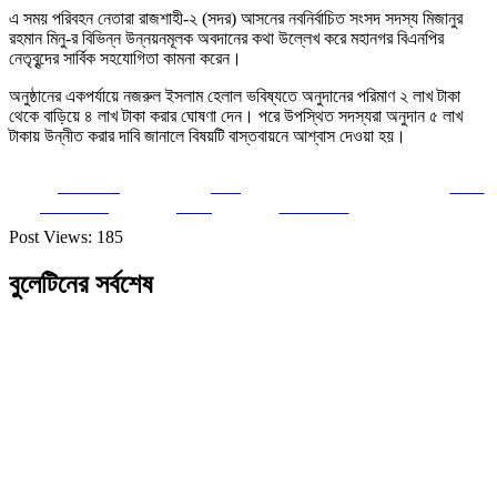
এ সময় পরিবহন নেতারা রাজশাহী-২ (সদর) আসনের নবনির্বাচিত সংসদ সদস্য মিজানুর
রহমান মিনু-র বিভিন্ন উন্নয়নমূলক অবদানের কথা উল্লেখ করে মহানগর বিএনপির
নেতৃবৃন্দের সার্বিক সহযোগিতা কামনা করেন।
অনুষ্ঠানের একপর্যায়ে নজরুল ইসলাম হেলাল ভবিষ্যতে অনুদানের পরিমাণ ২ লাখ টাকা
থেকে বাড়িয়ে ৪ লাখ টাকা করার ঘোষণা দেন। পরে উপস্থিত সদস্যরা অনুদান ৫ লাখ
টাকায় উন্নীত করার দাবি জানালে বিষয়টি বাস্তবায়নে আশ্বাস দেওয়া হয়।
Share on
Post
Save
Facebook
on X
Follow us
Post Views:
185
বুলেটিনের সর্বশেষ