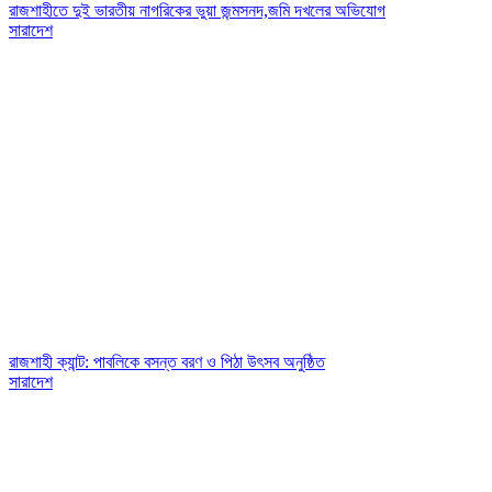
রাজশাহীতে দুই ভারতীয় নাগরিকের ভুয়া জন্মসনদ,জমি দখলের অভিযোগ
সারাদেশ
রাজশাহী ক্যান্ট: পাবলিকে বসন্ত বরণ ও পিঠা উৎসব অনুষ্ঠিত
সারাদেশ