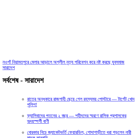
নওগাঁ নিয়ামতপুরে মেলার আড়ালে অশ্লীল নৃত্য পরিবেশন করে নষ্ট করছে যুবসমাজ
সারাদেশ
সর্বশেষ - সারাদেশ
রাতের অন্ধকারে রাজশাহী ছেয়ে গেল রহস্যময় পোস্টারে — টার্গেট খোদ
পুলিশ!
ফ্যাসিবাদের পতনের ২ বছর — শহীদদের স্মরণে রাসিক প্রশাসকের
হৃদয়স্পর্শী বাণী
বোরকার নিচে জ্যাকেটভর্তি ফেয়ারডিল, গোদাগাড়ীতে ধরা পড়লেন নারী
মাদক কারবারি