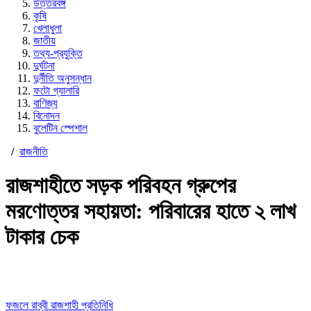
উত্তরবঙ্গ
কৃষি
খেলাধুলা
জাতীয়
তথ্য-প্রযুক্তি
দুর্ঘটনা
দুর্নীতি অনুসন্ধান
ফটো গ্যালারি
বাণিজ্য
বিনোদন
বুলেটিন স্পেশাল
/
রাজনীতি
রাজশাহীতে সড়ক পরিবহন গ্রুপের
মরণোত্তর সহায়তা: পরিবারের হাতে ২ লাখ
টাকার চেক
ফজলে রাব্বী রাজশাহী প্রতিনিধি