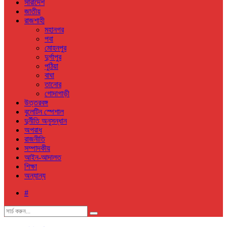
সারাদেশ
জাতীয়
রাজশাহী
মহানগর
পবা
মোহনপুর
দুর্গাপুর
পুঠিয়া
বাঘা
তানোর
গোদাগাড়ী
উত্তরবঙ্গ
বুলেটিন স্পেশাল
দুর্নীতি অনুসন্ধান
অপরাধ
রাজনীতি
সম্পাদকীয়
আইন-আদালত
শিক্ষা
অন্যান্য
#