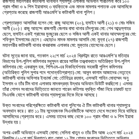
রাজশাহী মহানগরীর কাটাখালী থানাধীন শ্যামপুর এলাকায় অভিযান পরিচালনা করে ১০০
গ্রাম গাঁজা ও ৯ পিস ইয়াবাসহ ৩ ব্যক্তিকে এবং মাদক মামলার পলাতক এক আসামিকে
গ্রেপ্তার করেছে রাজশাহী আরএমপি’র কাটাখালী থানা পুলিশ।
গ্রেপ্তারকৃত আসামিরা হলেন মো: রাজু আহমেদ (২০), হুসাইন আলী (২১) ও মোঃ সজিব
আলী (২০)। রাজু আহম্দে রাজশাহী জেলার বাঘা থানার চাঁদপুরের মো: শেখ আব্দুল্লাহর
ছেলে, হুসাইন একই গ্রামের মুনছুরের ছেলে ও সজিব আলী একই থানার আহম্মদপুরের মো:
শফিকুল ইসলামের ছেলে। এছাড়াও মাদক মামলার আসামি মো: মুন্না (২৭) রাজশাহী
মহানগরীর কাটাখালী থানার বাখরাবাজ এলাকার মো: মুক্তার হোসেনের ছেলে।
ঘটনা সূত্রে জানা যায়, গতকাল ২২শে মার্চ ২০২৪ খ্রিস্টাব্দ রাতে আরএমপি’র মতিহার
বিভাগের উপ-পুলিশ কমিশনার মধুসুদন রায়ের সার্বিক তত্ত্বাবধানে অতিরিক্ত উপ-পুলিশ
কমিশনার মো: একরামুল হক, পিপিএম-এর দিকনির্দেশনায় সহকারী পুলিশ কমিশনার
(অতিরিক্ত পুলিশ সুপার পদে পদোন্নতিপ্রাপ্ত) মো: আবুল কালাম আজাদের নেতৃত্বে
কাটাখালী থানার অফিসার ইনচার্জ মো: তৌহিদুর রহমান, এসআই শাহিন মোহাম্মদ অনু
ইসলাম ও তাঁর টিম থানা এলাকায় মাদকদ্রব্য উদ্ধার অভিযান ডিউটি করছিলো। এসময়
তাঁরা গোপন সংবাদের ভিত্তিতে জানতে পারেন কতিপয় ব্যক্তি গাঁজা নিয়ে চারঘাট হতে
সিএনজি যোগে কাটাখালী থানার শ্যামপুরের দিকে দিকে আসছে।
উক্ত সংবাদের পরিপ্রেক্ষিতে কাটাখালী থানা পুলিশের ঐ টিম কাটাখালী থানার শ্যামপুরে
অবস্থান করে। রাত ১১ টায় সন্দেহজনক সিএনজিটিকে আসতে দেখে সংকেত দিয়ে থামিয়ে
আসামিদের গ্রেপ্তার করে। এসময় তাদের কাছ থেকে ১০০ গ্রাম গাঁজা ও ৯ পিস ইয়াবা
উদ্ধার হয়।
অপর একটি অভিযানে এসআই মোসা: সেলিনা খাতুন ও তাঁর টিম আজ ২৩শে মার্চ ২০২৪
খ্রিস্টাব্দ (২২শে মার্চ দিবগাত) রাত সোয়া ১২ টায় গোপন সংবাদের ভিত্তিতে অভিযান