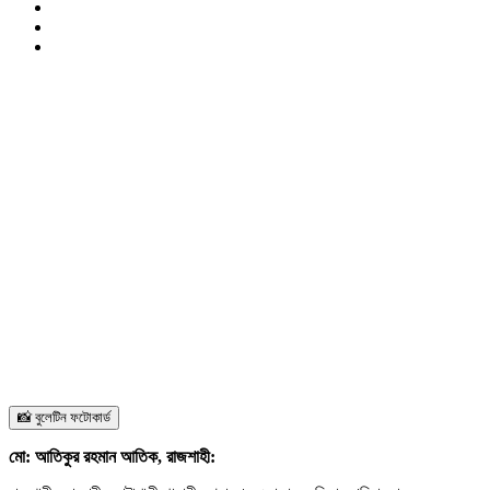
📸 বুলেটিন ফটোকার্ড
মো: আতিকুর রহমান আতিক, রাজশাহী: