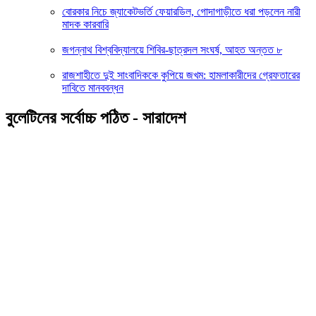
বোরকার নিচে জ্যাকেটভর্তি ফেয়ারডিল, গোদাগাড়ীতে ধরা পড়লেন নারী
মাদক কারবারি
জগন্নাথ বিশ্ববিদ্যালয়ে শিবির-ছাত্রদল সংঘর্ষ, আহত অন্তত ৮
রাজশাহীতে দুই সাংবাদিককে কুপিয়ে জখম: হামলাকারীদের গ্রেফতারের
দাবিতে মানববন্ধন
বুলেটিনের সর্বোচ্চ পঠিত - সারাদেশ