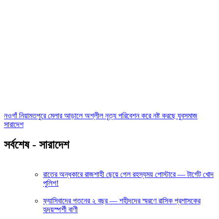
নওগাঁ নিয়ামতপুরে মেলার আড়ালে অশ্লীল নৃত্য পরিবেশন করে নষ্ট করছে যুবসমাজ
সারাদেশ
সর্বশেষ - সারাদেশ
রাতের অন্ধকারে রাজশাহী ছেয়ে গেল রহস্যময় পোস্টারে — টার্গেট খোদ
পুলিশ!
ফ্যাসিবাদের পতনের ২ বছর — শহীদদের স্মরণে রাসিক প্রশাসকের
হৃদয়স্পর্শী বাণী