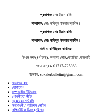
প্রকাশক:
মোঃ ইমাম রাজি
সম্পাদক:
মোঃ সাকিবুল ইসলাম স্বাধীন।
প্রকাশক: মোঃ ইমাম রাজি
সম্পাদক
: মোঃ সাকিবুল ইসলাম স্বাধীন।
বার্তা ও বাণিজ্যিক কার্যালয়:
ডিএম ভবন(৪র্থ তলা), অলকার মোড়,বোয়ালিয়া ,রাজশাহী
ফোন নাম্বার- 01717-725868
ইমেইল: sokalerbulletin@gmail.com
আমাদের কথা
যোগাযোগ
সম্পাদকীয় নীতিমালা
গোপনীয়তা নীতি
ব্যবহারের শর্তাবলি
সংশোধনী / প্রতিবাদ নোটিশ
কপিরাইট ও ডিসক্লেইমার