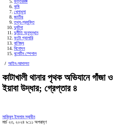
উত্তরবঙ্গ
কৃষি
খেলাধুলা
জাতীয়
তথ্য-প্রযুক্তি
দুর্ঘটনা
দুর্নীতি অনুসন্ধান
ফটো গ্যালারি
বাণিজ্য
বিনোদন
বুলেটিন স্পেশাল
/
আইন-আদালত
কাটাখালী থানার পৃথক অভিযানে গাঁজা ও
ইয়াবা উদ্ধার; গ্রেপ্তার ৪
সাকিবুল ইসলাম স্বাধীন
মার্চ ২৩, ২০২৪ ৯:১১ অপরাহ্ণ