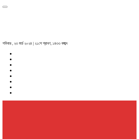
শনিবার , ২৩ মার্চ ২০২৪ | ২১শে শ্রাবণ, ১৪৩৩ বঙ্গাব্দ