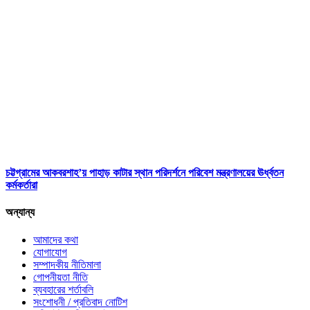
চট্টগ্রামের আকবরশাহ’য় পাহাড় কাটার স্থান পরিদর্শনে পরিবেশ মন্ত্রণালয়ের ঊর্ধ্বতন
কর্মকর্তারা
অন্যান্য
আমাদের কথা
যোগাযোগ
সম্পাদকীয় নীতিমালা
গোপনীয়তা নীতি
ব্যবহারের শর্তাবলি
সংশোধনী / প্রতিবাদ নোটিশ