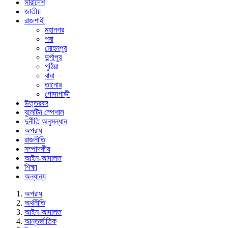
সারাদেশ
জাতীয়
রাজশাহী
মহানগর
পবা
মোহনপুর
দুর্গাপুর
পুঠিয়া
বাঘা
তানোর
গোদাগাড়ী
উত্তরবঙ্গ
বুলেটিন স্পেশাল
দুর্নীতি অনুসন্ধান
অপরাধ
রাজনীতি
সম্পাদকীয়
আইন-আদালত
শিক্ষা
অন্যান্য
অপরাধ
অর্থনীতি
আইন-আদালত
আন্তর্জাতিক