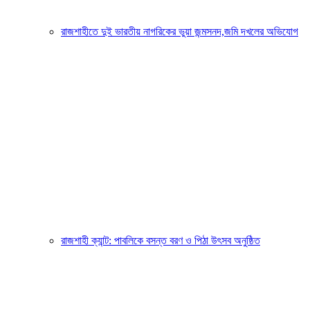
রাজশাহীতে দুই ভারতীয় নাগরিকের ভুয়া জন্মসনদ,জমি দখলের অভিযোগ
রাজশাহী ক্যান্ট: পাবলিকে বসন্ত বরণ ও পিঠা উৎসব অনুষ্ঠিত