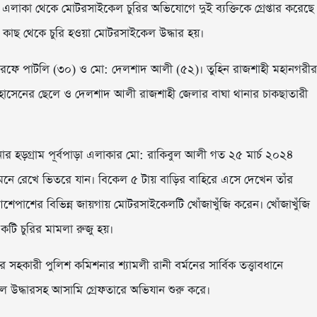
ড়া এলাকা থেকে মোটরসাইকেল চুরির অভিযোগে দুই ব্যক্তিকে গ্রেপ্তার করেছে
কাছ থেকে চুরি হওয়া মোটরসাইকেল উদ্ধার হয়।
ন ওরফে পাটলি (৩০) ও মো: দেলশাদ আলী (৫২)। তুহিন রাজশাহী মহানগরীর
োসেনের ছেলে ও দেলশাদ আলী রাজশাহী জেলার বাঘা থানার চাকছাতারী
থানার হড়গ্রাম পূর্বপাড়া এলাকার মো: রাকিবুল আলী গত ২৫ মার্চ ২০২৪
সামনে রেখে ভিতরে যান। বিকেল ৫ টায় বাড়ির বাহিরে এসে দেখেন তাঁর
পাশের বিভিন্ন জায়গায় মোটরসাইকেলটি খোঁজাখুঁজি করেন। খোঁজাখুঁজি
কটি চুরির মামলা রুজু হয়।
সহকারী পুলিশ কমিশনার শ্যামলী রানী বর্মনের সার্বিক তত্ত্বাবধানে
ল উদ্ধারসহ আসামি গ্রেফতারে অভিযান শুরু করে।