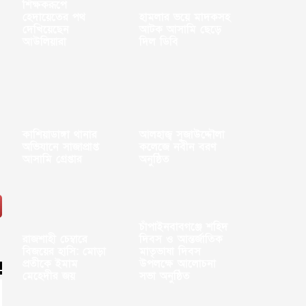
শিক্ষকরূপে
হেদায়েতের পথ
হামলার ভয়ে মাদকসহ
দেখিয়েছেন
আটক আসামি ছেড়ে
আউলিয়ারা
দিল ডিবি
কাশিয়াডাঙ্গা থানার
আলহাজ্ব সুজাউদ্দৌলা
অভিযানে সাজাপ্রাপ্ত
কলেজে নবীন বরণ
আসামি গ্রেপ্তার
অনুষ্ঠিত
চাঁপাইনবাবগঞ্জে শহিদ
রাজশাহী চেম্বারে
দিবস ও আন্তর্জাতিক
বিজয়ের হাসি: মোড়া
মাতৃভাষা দিবস
প্রতীকে ইমাম
উপলক্ষে আলোচনা
মেহেদীর জয়
সভা অনুষ্ঠিত