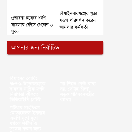
চাঁপাইনবাবগঞ্জের পূজা
প্রতারণা চক্রের ধর্ষণ
মন্ডপ পরিদর্শন করেন
মামলায় ফেঁসে গেলেন ৬
আনসার কর্মকর্তা
যুবক
আপনার জন্য নির্বাচিত
বিমানের বোয়িং
৭৮৭-৯ উড়োজাহাজে
‘যা দিতে কেউ বাধ্য
বারবার যান্ত্রিক ত্রুটি,
নয়, সেটাই চাঁদা’—
নিরাপত্তা ঝুঁকিতে
সড়ক পরিবহনমন্ত্রীর
ভিভিআইপি ফ্লাইট
ব্যাখ্যা
পটিয়ায় মাহফিলে
মোতাহেরুল ইসলাম
এমপি যুগে যুগে
ধর্মকে সজীব ও
সতেজ করার জন্য