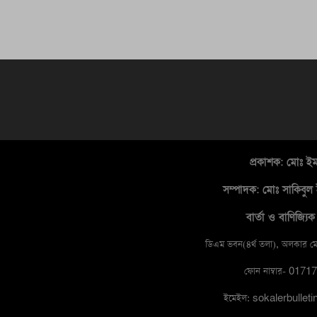
প্রকাশক: মোঃ ই
সম্পাদক
: মোঃ সাকিবুল 
বার্তা ও বাণিজ্যিক 
ডিএম ভবন(৪র্থ তলা), অলকার মোড
ফোন নাম্বার- 017
ইমেইল: sokalerbulle