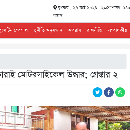
বুধবার , ২৭ মার্চ ২০২৪ | ২৩শে শ্রাবণ, ১৪
বঙ্গাব্দ
বুলেটিন স্পেশাল
দুর্নীতি অনুসন্ধান
অপরাধ
রাজনীতি
সম্পাদকীয়
োরাই মোটরসাইকেল উদ্ধার; গ্রেপ্তার ২