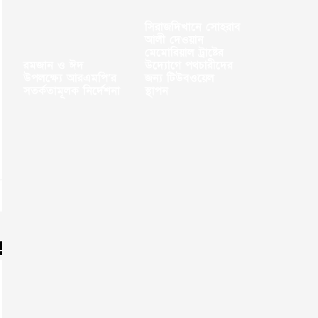
সিরাজদিখানে সোহরাব
আলী দেওয়ান
মেমোরিয়াল ট্রাষ্টের
রমজান ও ঈদ
উদ্যোগে পথচারীদের
উপলক্ষ্যে আরএমপি’র
জন্য টিউবওয়েল
সতর্কতামূলক নির্দেশনা
স্থাপন