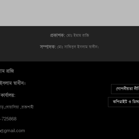
প্রকাশক:
মোঃ ইমাম রাজি
সম্পাদক:
মোঃ সাকিবুল ইসলাম স্বাধীন।
মাম রাজি
ইসলাম স্বাধীন।
গোপনীয়তা নী
কার্যালয়:
কপিরাইট ও ডিসক
়,বোয়ালিয়া ,রাজশাহী
17-725868
tin@gmail.com