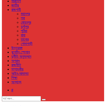
সারাদেশ
জাতীয়
রাজশাহী
মহানগর
পবা
মোহনপুর
দুর্গাপুর
পুঠিয়া
বাঘা
তানোর
গোদাগাড়ী
উত্তরবঙ্গ
বুলেটিন স্পেশাল
দুর্নীতি অনুসন্ধান
অপরাধ
রাজনীতি
সম্পাদকীয়
আইন-আদালত
শিক্ষা
অন্যান্য
#