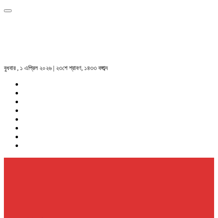
বুধবার , ১ এপ্রিল ২০২৬ | ২৩শে শ্রাবণ, ১৪৩৩ বঙ্গাব্দ