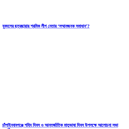
যুবদলের ছত্রছায়ায় শ্রমিক লীগ নেতার ‘সম্মানজনক সমাধান’?
চাঁপাইনবাবগঞ্জে শহিদ দিবস ও আন্তর্জাতিক মাতৃভাষা দিবস উপলক্ষে আলোচনা সভা