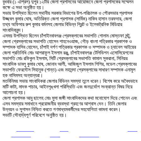
বুধবার (১ এপ্রিল) দুপুর ১২টায় জেলা প্রশাসনের আয়োজনে জেলা প্রশাসকের সম্মেলন
কক্ষে এ সভা অনুষ্ঠিত হয়।
সভায় উপস্থিত ছিলেন স্থানীয় সরকার বিভাগের উপ-পরিচালক ও পৌরসভার প্রশাসক
উজ্জ্বল কুমার ঘোষ, অতিরিক্ত জেলা প্রশাসক (সার্বিক) নাকিব হাসান তরফদার, জেলা
তথ্য অফিসার রুপ কুমার বর্মনসহ জেলার বিভিন্ন প্রিন্ট ও ইলেকট্রনিক মিডিয়ার
সাংবাদিকবৃন্দ।
এসময় উপস্থিত ছিলেন চাঁপাইনবাবগঞ্জ প্রেসক্লাবের সভাপতি গোলাম মোস্তফা মন্টু,
জেলা প্রেসক্লাবের সভাপতি হোসেন শাহনেওয়াজ, গৌড় বাংলা পত্রিকার প্রকাশক ও
সম্পাদক হাসিব হোসেন, চাঁপাই দর্পণ পত্রিকার প্রকাশক ও সম্পাদক ও চ্যানেল আইয়ের
জেলা প্রতিনিধি মোঃ আশরাফুল ইসলাম রঞ্জু, চাঁপাইনবাবগঞ্জ টেলিভিশন এসোসিয়েশনের
সভাপতি মোঃ রফিকুল ইসলাম, সিটি প্রেসক্লাবের সভাপতি কামাল সুকরানা, সিনিয়র
সাংবাদিক ডাবলু কুমার ঘোষ, জোনাব আলী, আজিজুল ইসলাম শিশির, মডেল প্রেসক্লাবের
সভাপতি ফেরদৌস সিহানুক (শান্ত) এবং মহানন্দা প্রেসক্লাবের সাধারণ সম্পাদক এনামুল
হক নাসিমসহ অন্যান্যরা।
মতবিনিময় সভায় সাংবাদিকরা জেলার বিভিন্ন সমস্যা তুলে ধরেন। বিশেষ করে অবৈধভাবে
মাটি কাটা, মাদক পাচার, আইনশৃঙ্খলা পরিস্থিতি এবং জনদুর্ভোগ সংক্রান্ত বিষয় নিয়ে
আলোচনা হয়।
জেলা প্রশাসক আবু ছালেহ মোঃ মুসা জঙ্গী সাংবাদিকদের কথা মনোযোগ দিয়ে শোনেন এবং
এসব সমস্যার সমাধানে প্রয়োজনীয় ব্যবস্থা গ্রহণের আশ্বাস দেন। তিনি জেলার
উন্নয়ন ও সুশাসন নিশ্চিত করতে গণমাধ্যমকর্মীদের সহযোগিতা কামনা করেন।
সভাটি সৌহার্দ্যপূর্ণ পরিবেশে অনুষ্ঠিত হয়।
Share on
Post
Save
Facebook
on X
Follow us