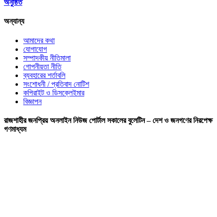
অনুষ্ঠিত
অন্যান্য
আমাদের কথা
যোগাযোগ
সম্পাদকীয় নীতিমালা
গোপনীয়তা নীতি
ব্যবহারের শর্তাবলি
সংশোধনী / প্রতিবাদ নোটিশ
কপিরাইট ও ডিসক্লেইমার
বিজ্ঞাপন
রাজশাহীর জনপ্রিয় অনলাইন নিউজ পোর্টাল সকালের বুলেটিন – দেশ ও জনগণের নিরপেক্ষ
গণমাধ্যম