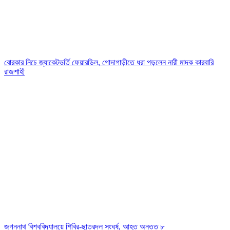
বোরকার নিচে জ্যাকেটভর্তি ফেয়ারডিল, গোদাগাড়ীতে ধরা পড়লেন নারী মাদক কারবারি
রাজশাহী
জগন্নাথ বিশ্ববিদ্যালয়ে শিবির-ছাত্রদল সংঘর্ষ, আহত অন্তত ৮