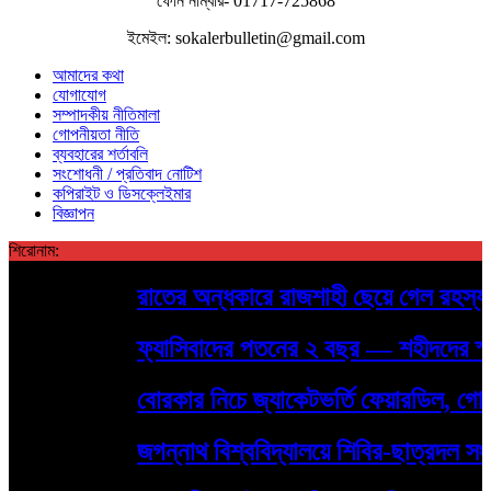
ফোন নাম্বার- 01717-725868
ইমেইল: sokalerbulletin@gmail.com
আমাদের কথা
যোগাযোগ
সম্পাদকীয় নীতিমালা
গোপনীয়তা নীতি
ব্যবহারের শর্তাবলি
সংশোধনী / প্রতিবাদ নোটিশ
কপিরাইট ও ডিসক্লেইমার
বিজ্ঞাপন
শিরোনাম:
রাতের অন্ধকারে রাজশাহী ছেয়ে গেল রহস্যময় 
ফ্যাসিবাদের পতনের ২ বছর — শহীদদের স্মরণে র
বোরকার নিচে জ্যাকেটভর্তি ফেয়ারডিল, গোদাগা
জগন্নাথ বিশ্ববিদ্যালয়ে শিবির-ছাত্রদল সংঘর