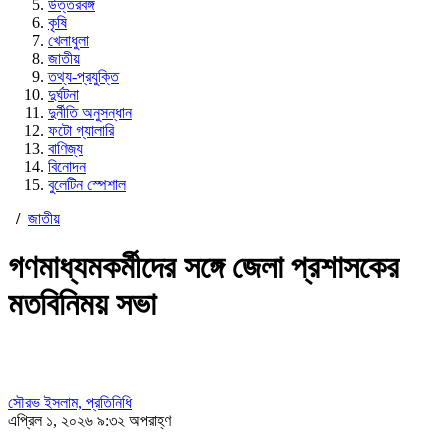
উত্তরবঙ্গ
কৃষি
খেলাধুলা
জাতীয়
তথ্য-প্রযুক্তি
দুর্ঘটনা
দুর্নীতি অনুসন্ধান
ফটো গ্যালারি
বাণিজ্য
বিনোদন
বুলেটিন স্পেশাল
/
জাতীয়
গণমাধ্যমকর্মীদের সঙ্গে জেলা প্রশাসকের
মতবিনিময় সভা
সৌরভ ইসলাম, প্রতিনিধি
এপ্রিল ১, ২০২৬ ৯:৩২ অপরাহ্ণ