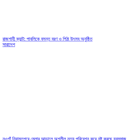
রাজশাহী ক্যান্ট: পাবলিকে বসন্ত বরণ ও পিঠা উৎসব অনুষ্ঠিত
সারাদেশ
নওগাঁ নিয়ামতপুরে মেলার আড়ালে অশ্লীল নৃত্য পরিবেশন করে নষ্ট করছে যুবসমাজ