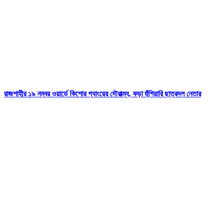
রাজশাহীর ১৯ নম্বর ওয়ার্ডে কিশোর গ্যাংয়ের দৌরাত্ম্য, কড়া হুঁশিয়ারি ছাত্রদল নেতার