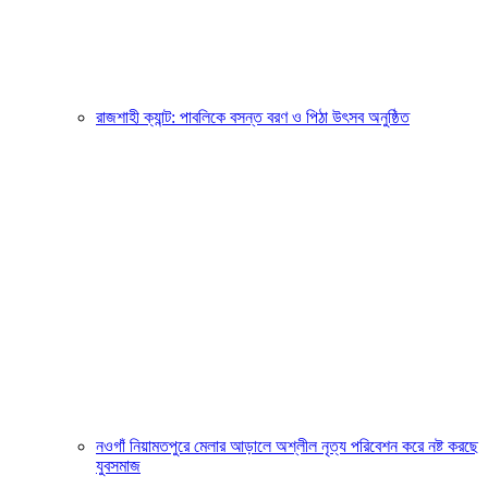
রাজশাহী ক্যান্ট: পাবলিকে বসন্ত বরণ ও পিঠা উৎসব অনুষ্ঠিত
নওগাঁ নিয়ামতপুরে মেলার আড়ালে অশ্লীল নৃত্য পরিবেশন করে নষ্ট করছে
যুবসমাজ