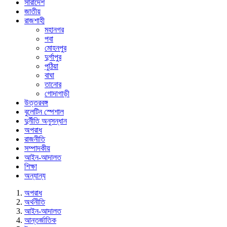
সারাদেশ
জাতীয়
রাজশাহী
মহানগর
পবা
মোহনপুর
দুর্গাপুর
পুঠিয়া
বাঘা
তানোর
গোদাগাড়ী
উত্তরবঙ্গ
বুলেটিন স্পেশাল
দুর্নীতি অনুসন্ধান
অপরাধ
রাজনীতি
সম্পাদকীয়
আইন-আদালত
শিক্ষা
অন্যান্য
অপরাধ
অর্থনীতি
আইন-আদালত
আন্তর্জাতিক