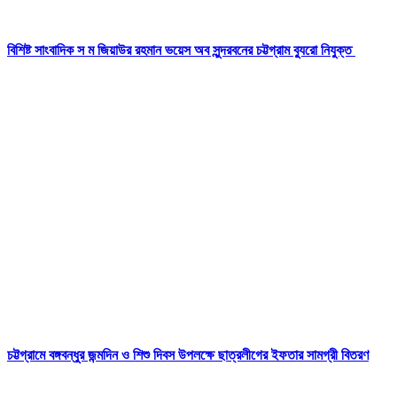
বিশিষ্ট সাংবাদিক স ম জিয়াউর রহমান ভয়েস অব সুন্দরবনের চট্টগ্রাম ব্যুরো নিযুক্ত
চট্টগ্রামে বঙ্গবন্ধুর জন্মদিন ও শিশু দিবস উপলক্ষে ছাত্রলীগের ইফতার সামগ্রী বিতরণ