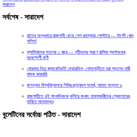
সারাদেশ
সর্বশেষ - সারাদেশ
রাতের অন্ধকারে রাজশাহী ছেয়ে গেল রহস্যময় পোস্টারে — টার্গেট খোদ
পুলিশ!
ফ্যাসিবাদের পতনের ২ বছর — শহীদদের স্মরণে রাসিক প্রশাসকের
হৃদয়স্পর্শী বাণী
বোরকার নিচে জ্যাকেটভর্তি ফেয়ারডিল, গোদাগাড়ীতে ধরা পড়লেন নারী
মাদক কারবারি
জগন্নাথ বিশ্ববিদ্যালয়ে শিবির-ছাত্রদল সংঘর্ষ, আহত অন্তত ৮
রাজশাহীতে দুই সাংবাদিককে কুপিয়ে জখম: হামলাকারীদের গ্রেফতারের
দাবিতে মানববন্ধন
বুলেটিনের সর্বোচ্চ পঠিত - সারাদেশ