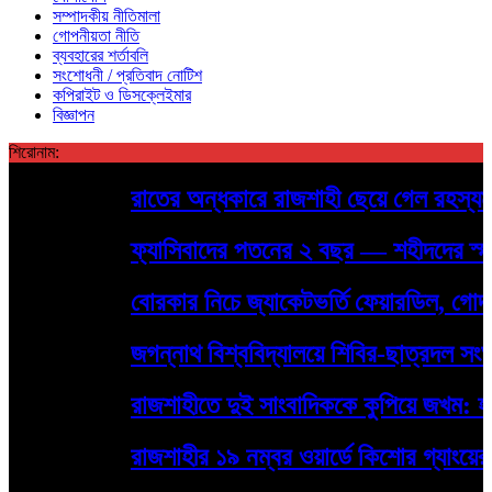
সম্পাদকীয় নীতিমালা
গোপনীয়তা নীতি
ব্যবহারের শর্তাবলি
সংশোধনী / প্রতিবাদ নোটিশ
কপিরাইট ও ডিসক্লেইমার
বিজ্ঞাপন
শিরোনাম:
রাতের অন্ধকারে রাজশাহী ছেয়ে গেল রহস্যময় প
ফ্যাসিবাদের পতনের ২ বছর — শহীদদের স্মরণে রা
বোরকার নিচে জ্যাকেটভর্তি ফেয়ারডিল, গোদাগাড
জগন্নাথ বিশ্ববিদ্যালয়ে শিবির-ছাত্রদল সংঘর্
রাজশাহীতে দুই সাংবাদিককে কুপিয়ে জখম: হামল
রাজশাহীর ১৯ নম্বর ওয়ার্ডে কিশোর গ্যাংয়ের দৌরাত