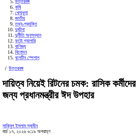
উত্তরবঙ্গ
কৃষি
খেলাধুলা
জাতীয়
তথ্য-প্রযুক্তি
দুর্ঘটনা
দুর্নীতি অনুসন্ধান
ফটো গ্যালারি
বাণিজ্য
বিনোদন
বুলেটিন স্পেশাল
/
উত্তরবঙ্গ
দায়িত্ব নিয়েই রিটনের চমক: রাসিক কর্মীদের
জন্য প্রধানমন্ত্রীর ঈদ উপহার
সাকিবুল ইসলাম স্বাধীন
মার্চ ১৭, ২০২৬ ৬:১৯ অপরাহ্ণ