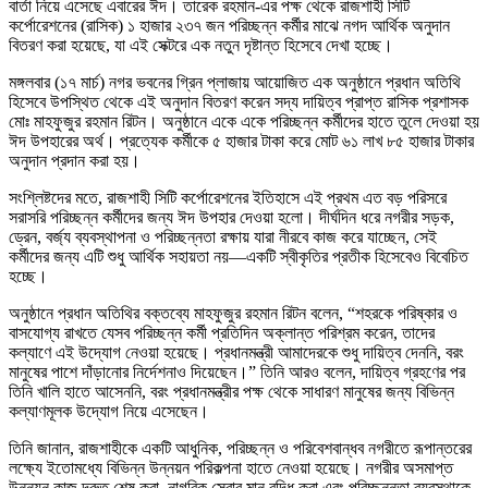
বার্তা নিয়ে এসেছে এবারের ঈদ। তারেক রহমান-এর পক্ষ থেকে রাজশাহী সিটি
কর্পোরেশনের (রাসিক) ১ হাজার ২৩৭ জন পরিচ্ছন্ন কর্মীর মাঝে নগদ আর্থিক অনুদান
বিতরণ করা হয়েছে, যা এই সেক্টরে এক নতুন দৃষ্টান্ত হিসেবে দেখা হচ্ছে।
মঙ্গলবার (১৭ মার্চ) নগর ভবনের গ্রিন প্লাজায় আয়োজিত এক অনুষ্ঠানে প্রধান অতিথি
হিসেবে উপস্থিত থেকে এই অনুদান বিতরণ করেন সদ্য দায়িত্ব প্রাপ্ত রাসিক প্রশাসক
মোঃ মাহফুজুর রহমান রিটন। অনুষ্ঠানে একে একে পরিচ্ছন্ন কর্মীদের হাতে তুলে দেওয়া হয়
ঈদ উপহারের অর্থ। প্রত্যেক কর্মীকে ৫ হাজার টাকা করে মোট ৬১ লাখ ৮৫ হাজার টাকার
অনুদান প্রদান করা হয়।
সংশ্লিষ্টদের মতে, রাজশাহী সিটি কর্পোরেশনের ইতিহাসে এই প্রথম এত বড় পরিসরে
সরাসরি পরিচ্ছন্ন কর্মীদের জন্য ঈদ উপহার দেওয়া হলো। দীর্ঘদিন ধরে নগরীর সড়ক,
ড্রেন, বর্জ্য ব্যবস্থাপনা ও পরিচ্ছন্নতা রক্ষায় যারা নীরবে কাজ করে যাচ্ছেন, সেই
কর্মীদের জন্য এটি শুধু আর্থিক সহায়তা নয়—একটি স্বীকৃতির প্রতীক হিসেবেও বিবেচিত
হচ্ছে।
অনুষ্ঠানে প্রধান অতিথির বক্তব্যে মাহফুজুর রহমান রিটন বলেন, “শহরকে পরিষ্কার ও
বাসযোগ্য রাখতে যেসব পরিচ্ছন্ন কর্মী প্রতিদিন অক্লান্ত পরিশ্রম করেন, তাদের
কল্যাণে এই উদ্যোগ নেওয়া হয়েছে। প্রধানমন্ত্রী আমাদেরকে শুধু দায়িত্ব দেননি, বরং
মানুষের পাশে দাঁড়ানোর নির্দেশনাও দিয়েছেন।” তিনি আরও বলেন, দায়িত্ব গ্রহণের পর
তিনি খালি হাতে আসেননি, বরং প্রধানমন্ত্রীর পক্ষ থেকে সাধারণ মানুষের জন্য বিভিন্ন
কল্যাণমূলক উদ্যোগ নিয়ে এসেছেন।
তিনি জানান, রাজশাহীকে একটি আধুনিক, পরিচ্ছন্ন ও পরিবেশবান্ধব নগরীতে রূপান্তরের
লক্ষ্যে ইতোমধ্যে বিভিন্ন উন্নয়ন পরিকল্পনা হাতে নেওয়া হয়েছে। নগরীর অসমাপ্ত
উন্নয়ন কাজ দ্রুত শেষ করা, নাগরিক সেবার মান বৃদ্ধি করা এবং পরিচ্ছন্নতা ব্যবস্থাকে