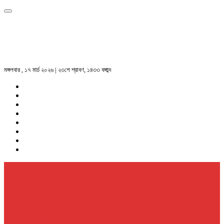
মঙ্গলবার , ১৭ মার্চ ২০২৬ | ২৩শে শ্রাবণ, ১৪৩৩ বঙ্গাব্দ