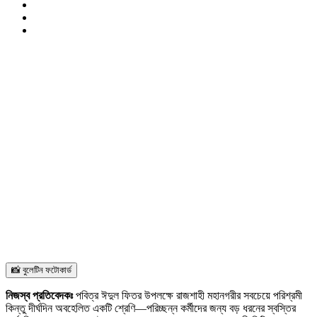
📸 বুলেটিন ফটোকার্ড
নিজস্ব প্রতিবেদকঃ
পবিত্র ঈদুল ফিতর উপলক্ষে রাজশাহী মহানগরীর সবচেয়ে পরিশ্রমী
কিন্তু দীর্ঘদিন অবহেলিত একটি শ্রেণি—পরিচ্ছন্ন কর্মীদের জন্য বড় ধরনের স্বস্তির