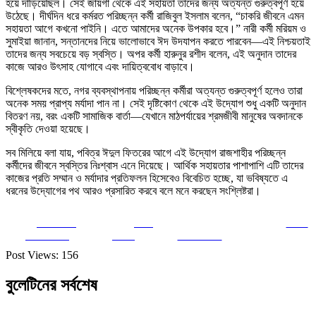
হয়ে দাঁড়িয়েছিল। সেই জায়গা থেকে এই সহায়তা তাদের জন্য অত্যন্ত গুরুত্বপূর্ণ হয়ে
উঠেছে। দীর্ঘদিন ধরে কর্মরত পরিচ্ছন্ন কর্মী রাজিবুল ইসলাম বলেন, “চাকরি জীবনে এমন
সহায়তা আগে কখনো পাইনি। এতে আমাদের অনেক উপকার হবে।” নারী কর্মী মরিয়ম ও
সুমাইয়া জানান, সন্তানদের নিয়ে ভালোভাবে ঈদ উদযাপন করতে পারবেন—এই নিশ্চয়তাই
তাদের জন্য সবচেয়ে বড় স্বস্তি। অপর কর্মী হারুনুর রশীদ বলেন, এই অনুদান তাদের
কাজে আরও উৎসাহ যোগাবে এবং দায়িত্ববোধ বাড়াবে।
বিশ্লেষকদের মতে, নগর ব্যবস্থাপনায় পরিচ্ছন্ন কর্মীরা অত্যন্ত গুরুত্বপূর্ণ হলেও তারা
অনেক সময় প্রাপ্য মর্যাদা পান না। সেই দৃষ্টিকোণ থেকে এই উদ্যোগ শুধু একটি অনুদান
বিতরণ নয়, বরং একটি সামাজিক বার্তা—যেখানে মাঠপর্যায়ের শ্রমজীবী মানুষের অবদানকে
স্বীকৃতি দেওয়া হয়েছে।
সব মিলিয়ে বলা যায়, পবিত্র ঈদুল ফিতরের আগে এই উদ্যোগ রাজশাহীর পরিচ্ছন্ন
কর্মীদের জীবনে স্বস্তির নিঃশ্বাস এনে দিয়েছে। আর্থিক সহায়তার পাশাপাশি এটি তাদের
কাজের প্রতি সম্মান ও মর্যাদার প্রতিফলন হিসেবেও বিবেচিত হচ্ছে, যা ভবিষ্যতে এ
ধরনের উদ্যোগের পথ আরও প্রসারিত করবে বলে মনে করছেন সংশ্লিষ্টরা।
Share on
Post
Save
Facebook
on X
Follow us
Post Views:
156
বুলেটিনের সর্বশেষ