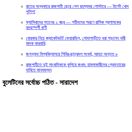
রাতের অন্ধকারে রাজশাহী ছেয়ে গেল রহস্যময় পোস্টারে — টার্গেট খোদ
পুলিশ!
ফ্যাসিবাদের পতনের ২ বছর — শহীদদের স্মরণে রাসিক প্রশাসকের
হৃদয়স্পর্শী বাণী
বোরকার নিচে জ্যাকেটভর্তি ফেয়ারডিল, গোদাগাড়ীতে ধরা পড়লেন নারী
মাদক কারবারি
জগন্নাথ বিশ্ববিদ্যালয়ে শিবির-ছাত্রদল সংঘর্ষ, আহত অন্তত ৮
রাজশাহীতে দুই সাংবাদিককে কুপিয়ে জখম: হামলাকারীদের গ্রেফতারের
দাবিতে মানববন্ধন
বুলেটিনের সর্বোচ্চ পঠিত - সারাদেশ