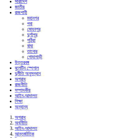
সারাদেশ
জাতীয়
রাজশাহী
মহানগর
পবা
মোহনপুর
দুর্গাপুর
পুঠিয়া
বাঘা
তানোর
গোদাগাড়ী
উত্তরবঙ্গ
বুলেটিন স্পেশাল
দুর্নীতি অনুসন্ধান
অপরাধ
রাজনীতি
সম্পাদকীয়
আইন-আদালত
শিক্ষা
অন্যান্য
অপরাধ
অর্থনীতি
আইন-আদালত
আন্তর্জাতিক