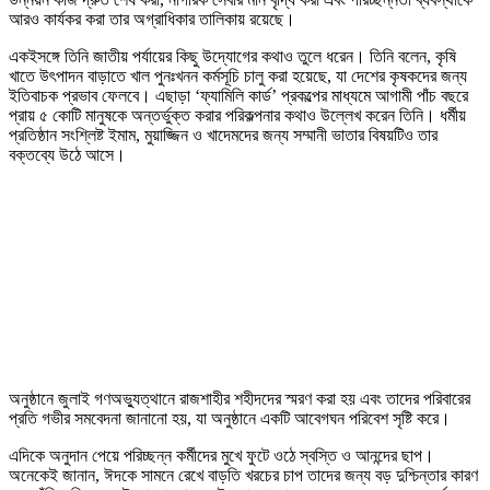
আরও কার্যকর করা তার অগ্রাধিকার তালিকায় রয়েছে।
একইসঙ্গে তিনি জাতীয় পর্যায়ের কিছু উদ্যোগের কথাও তুলে ধরেন। তিনি বলেন, কৃষি
খাতে উৎপাদন বাড়াতে খাল পুনঃখনন কর্মসূচি চালু করা হয়েছে, যা দেশের কৃষকদের জন্য
ইতিবাচক প্রভাব ফেলবে। এছাড়া ‘ফ্যামিলি কার্ড’ প্রকল্পের মাধ্যমে আগামী পাঁচ বছরে
প্রায় ৫ কোটি মানুষকে অন্তর্ভুক্ত করার পরিকল্পনার কথাও উল্লেখ করেন তিনি। ধর্মীয়
প্রতিষ্ঠান সংশ্লিষ্ট ইমাম, মুয়াজ্জিন ও খাদেমদের জন্য সম্মানী ভাতার বিষয়টিও তার
বক্তব্যে উঠে আসে।
অনুষ্ঠানে জুলাই গণঅভ্যুত্থানে রাজশাহীর শহীদদের স্মরণ করা হয় এবং তাদের পরিবারের
প্রতি গভীর সমবেদনা জানানো হয়, যা অনুষ্ঠানে একটি আবেগঘন পরিবেশ সৃষ্টি করে।
এদিকে অনুদান পেয়ে পরিচ্ছন্ন কর্মীদের মুখে ফুটে ওঠে স্বস্তি ও আনন্দের ছাপ।
অনেকেই জানান, ঈদকে সামনে রেখে বাড়তি খরচের চাপ তাদের জন্য বড় দুশ্চিন্তার কারণ