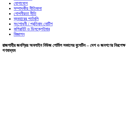
যোগাযোগ
সম্পাদকীয় নীতিমালা
গোপনীয়তা নীতি
ব্যবহারের শর্তাবলি
সংশোধনী / প্রতিবাদ নোটিশ
কপিরাইট ও ডিসক্লেইমার
বিজ্ঞাপন
রাজশাহীর জনপ্রিয় অনলাইন নিউজ পোর্টাল সকালের বুলেটিন – দেশ ও জনগণের নিরপেক্ষ
গণমাধ্যম