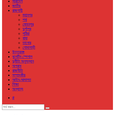
সারাদেশ
জাতীয়
রাজশাহী
মহানগর
পবা
মোহনপুর
দুর্গাপুর
পুঠিয়া
বাঘা
তানোর
গোদাগাড়ী
উত্তরবঙ্গ
বুলেটিন স্পেশাল
দুর্নীতি অনুসন্ধান
অপরাধ
রাজনীতি
সম্পাদকীয়
আইন-আদালত
শিক্ষা
অন্যান্য
#