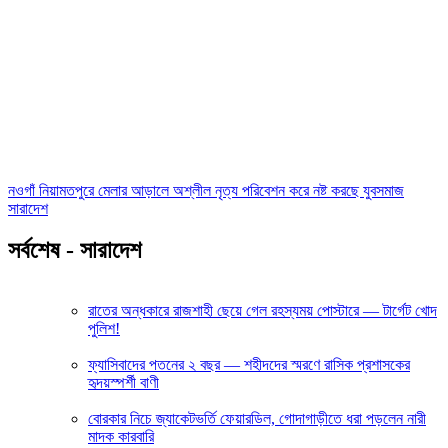
নওগাঁ নিয়ামতপুরে মেলার আড়ালে অশ্লীল নৃত্য পরিবেশন করে নষ্ট করছে যুবসমাজ
সারাদেশ
সর্বশেষ - সারাদেশ
রাতের অন্ধকারে রাজশাহী ছেয়ে গেল রহস্যময় পোস্টারে — টার্গেট খোদ
পুলিশ!
ফ্যাসিবাদের পতনের ২ বছর — শহীদদের স্মরণে রাসিক প্রশাসকের
হৃদয়স্পর্শী বাণী
বোরকার নিচে জ্যাকেটভর্তি ফেয়ারডিল, গোদাগাড়ীতে ধরা পড়লেন নারী
মাদক কারবারি