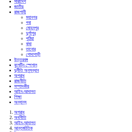
সারাদেশ
জাতীয়
রাজশাহী
মহানগর
পবা
মোহনপুর
দুর্গাপুর
পুঠিয়া
বাঘা
তানোর
গোদাগাড়ী
উত্তরবঙ্গ
বুলেটিন স্পেশাল
দুর্নীতি অনুসন্ধান
অপরাধ
রাজনীতি
সম্পাদকীয়
আইন-আদালত
শিক্ষা
অন্যান্য
অপরাধ
অর্থনীতি
আইন-আদালত
আন্তর্জাতিক