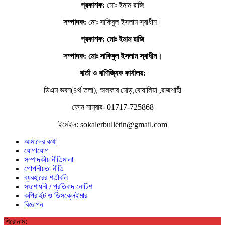
প্রকাশক:
মোঃ ইমাম রাজি
সম্পাদক:
মোঃ সাকিবুল ইসলাম স্বাধীন।
প্রকাশক: মোঃ ইমাম রাজি
সম্পাদক
: মোঃ সাকিবুল ইসলাম স্বাধীন।
বার্তা ও বাণিজ্যিক কার্যালয়:
ডিএম ভবন(৪র্থ তলা), অলকার মোড়,বোয়ালিয়া ,রাজশাহী
ফোন নাম্বার- 01717-725868
ইমেইল: sokalerbulletin@gmail.com
আমাদের কথা
যোগাযোগ
সম্পাদকীয় নীতিমালা
গোপনীয়তা নীতি
ব্যবহারের শর্তাবলি
সংশোধনী / প্রতিবাদ নোটিশ
কপিরাইট ও ডিসক্লেইমার
বিজ্ঞাপন
শিরোনাম: