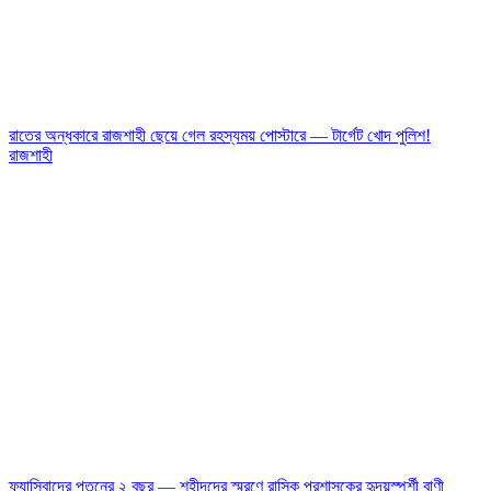
রাতের অন্ধকারে রাজশাহী ছেয়ে গেল রহস্যময় পোস্টারে — টার্গেট খোদ পুলিশ!
রাজশাহী
ফ্যাসিবাদের পতনের ২ বছর — শহীদদের স্মরণে রাসিক প্রশাসকের হৃদয়স্পর্শী বাণী