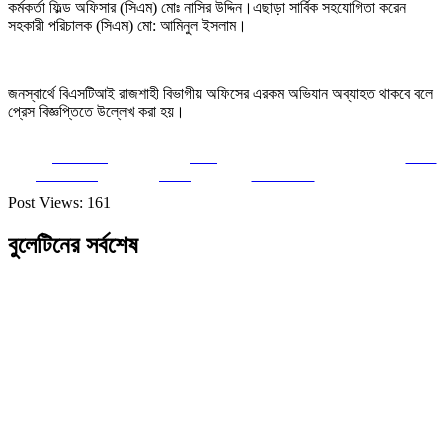
কর্মকর্তা ফিল্ড অফিসার (সিএম) মোঃ নাসির উদ্দিন।এছাড়া সার্বিক সহযোগিতা করেন
সহকারী পরিচালক (সিএম) মো: আমিনুল ইসলাম।
জনস্বার্থে বিএসটিআই রাজশাহী বিভাগীয় অফিসের এরকম অভিযান অব্যাহত থাকবে বলে
প্রেস বিজ্ঞপ্তিতে উল্লেখ করা হয়।
Share on
Post
Save
Facebook
on X
Follow us
Post Views:
161
বুলেটিনের সর্বশেষ