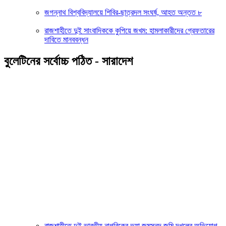
জগন্নাথ বিশ্ববিদ্যালয়ে শিবির-ছাত্রদল সংঘর্ষ, আহত অন্তত ৮
রাজশাহীতে দুই সাংবাদিককে কুপিয়ে জখম: হামলাকারীদের গ্রেফতারের
দাবিতে মানববন্ধন
বুলেটিনের সর্বোচ্চ পঠিত - সারাদেশ
রাজশাহীতে দুই ভারতীয় নাগরিকের ভুয়া জন্মসনদ,জমি দখলের অভিযোগ