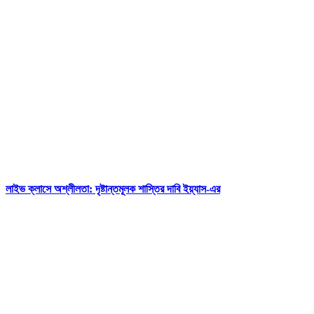
লাইভ ক্লাসে অশ্লীলতা: দৃষ্টান্তমূলক শাস্তির দাবি ইয়্যাস-এর