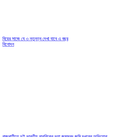
বিয়ের সাজে যে ৩ নতুনত্ব দেখা যাবে এ বছর
বিনোদন
রাজশাহীতে দুই ভারতীয় নাগরিকের ভুয়া জন্মসনদ,জমি দখলের অভিযোগ