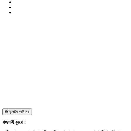
📸 বুলেটিন ফটোকার্ড
রাজশাহী ব্যুরো :