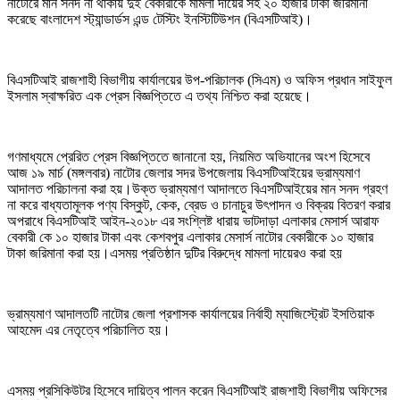
নাটোরে মান সনদ না থাকায় দুই বেকারীকে মামলা দায়ের সহ ২০ হাজার টাকা জরিমানা
করেছে বাংলাদেশ স্ট্যান্ডার্ডস এন্ড টেস্টিং ইনস্টিটিউশন (বিএসটিআই)।
বিএসটিআই রাজশাহী বিভাগীয় কার্যালয়ের উপ-পরিচালক (সিএম) ও অফিস প্রধান সাইফুল
ইসলাম স্বাক্ষরিত এক প্রেস বিজ্ঞপ্তিতে এ তথ্য নিশ্চিত করা হয়েছে।
গণমাধ্যমে প্রেরিত প্রেস বিজ্ঞপ্তিতে জানানো হয়, নিয়মিত অভিযানের অংশ হিসেবে
আজ ১৯ মার্চ (মঙ্গলবার) নাটোর জেলার সদর উপজেলায় বিএসটিআইয়ের ভ্রাম্যমাণ
আদালত পরিচালনা করা হয়।উক্ত ভ্রাম্যমাণ আদালতে বিএসটিআইয়ের মান সনদ গ্রহণ
না করে বাধ্যতামূলক পণ্য বিস্কুট, কেক, ব্রেড ও চানাচুর উৎপাদন ও বিক্রয় বিতরণ করার
অপরাধে বিএসটিআই আইন-২০১৮ এর সংশ্লিষ্ট ধারায় ভাটদাড়া এলাকার মেসার্স আরাফ
বেকারী কে ১০ হাজার টাকা এবং কেশবপুর এলাকার মেসার্স নাটোর বেকারীকে ১০ হাজার
টাকা জরিমানা করা হয়।এসময় প্রতিষ্ঠান দুটির বিরুদ্ধে মামলা দায়েরও করা হয়
ভ্রাম্যমাণ আদালতটি নাটোর জেলা প্রশাসক কার্যালয়ের নির্বাহী ম্যাজিস্ট্রেট ইসতিয়াক
আহমেদ এর নেতৃত্বে পরিচালিত হয়।
এসময় প্রসিকিউটর হিসেবে দায়িত্ব পালন করেন বিএসটিআই রাজশাহী বিভাগীয় অফিসের