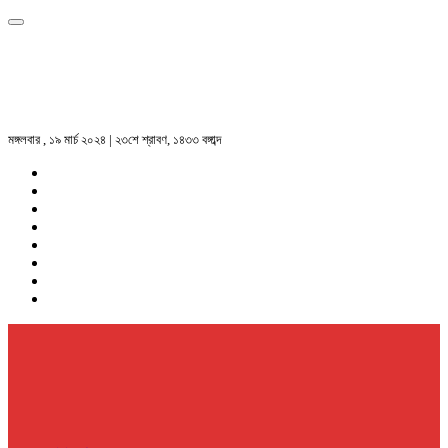
মঙ্গলবার , ১৯ মার্চ ২০২৪ | ২৩শে শ্রাবণ, ১৪৩৩ বঙ্গাব্দ