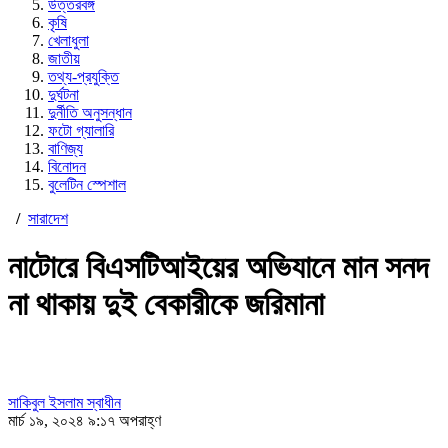
উত্তরবঙ্গ
কৃষি
খেলাধুলা
জাতীয়
তথ্য-প্রযুক্তি
দুর্ঘটনা
দুর্নীতি অনুসন্ধান
ফটো গ্যালারি
বাণিজ্য
বিনোদন
বুলেটিন স্পেশাল
/
সারাদেশ
নাটোরে বিএসটিআইয়ের অভিযানে মান সনদ
না থাকায় দুই বেকারীকে জরিমানা
সাকিবুল ইসলাম স্বাধীন
মার্চ ১৯, ২০২৪ ৯:১৭ অপরাহ্ণ