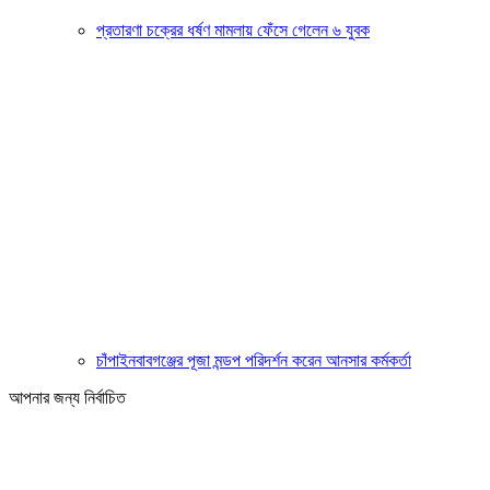
প্রতারণা চক্রের ধর্ষণ মামলায় ফেঁসে গেলেন ৬ যুবক
চাঁপাইনবাবগঞ্জের পূজা মন্ডপ পরিদর্শন করেন আনসার কর্মকর্তা
আপনার জন্য নির্বাচিত