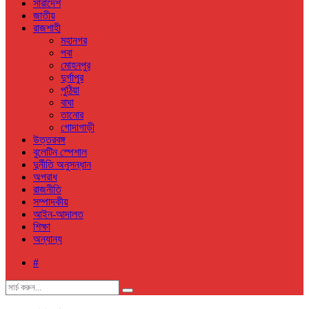
সারাদেশ
জাতীয়
রাজশাহী
মহানগর
পবা
মোহনপুর
দুর্গাপুর
পুঠিয়া
বাঘা
তানোর
গোদাগাড়ী
উত্তরবঙ্গ
বুলেটিন স্পেশাল
দুর্নীতি অনুসন্ধান
অপরাধ
রাজনীতি
সম্পাদকীয়
আইন-আদালত
শিক্ষা
অন্যান্য
#