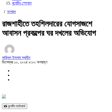
বুলেটিন স্পেশাল
/
অপরাধ
রাজশাহীতে তহশিলদারের যোগসাজশে
আবাসন প্রকল্পের ঘর দখলের অভিযোগ
সাকিবুল ইসলাম স্বাধীন
ডিসেম্বর ১০, ২০২৪ ৮:০০ অপরাহ্ণ
📸 বুলেটিন ফটোকার্ড