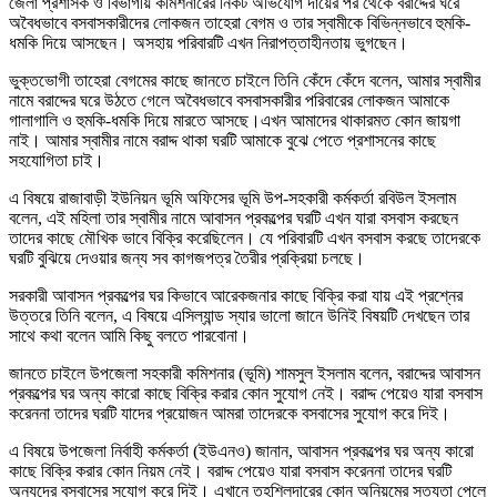
জেলা প্রশাসক ও বিভাগীয় কমিশনারের নিকট অভিযোগ দায়ের পর থেকে বরাদ্দের ঘরে
অবৈধভাবে বসবাসকারীদের লোকজন তাহেরা বেগম ও তার স্বামীকে বিভিন্নভাবে হুমকি-
ধমকি দিয়ে আসছেন। অসহায় পরিবারটি এখন নিরাপত্তাহীনতায় ভুগছেন।
ভুক্তভোগী তাহেরা বেগমের কাছে জানতে চাইলে তিনি কেঁদে কেঁদে বলেন, আমার স্বামীর
নামে বরাদ্দের ঘরে উঠতে গেলে অবৈধভাবে বসবাসকারীর পরিবারের লোকজন আমাকে
গালাগালি ও হুমকি-ধমকি দিয়ে মারতে আসছে।এখন আমাদের থাকারমত কোন জায়গা
নাই। আমার স্বামীর নামে বরাদ্দ থাকা ঘরটি আমাকে বুঝে পেতে প্রশাসনের কাছে
সহযোগিতা চাই।
এ বিষয়ে রাজাবাড়ী ইউনিয়ন ভূমি অফিসের ভূমি উপ-সহকারী কর্মকর্তা রবিউল ইসলাম
বলেন, এই মহিলা তার স্বামীর নামে আবাসন প্রকল্পের ঘরটি এখন যারা বসবাস করছেন
তাদের কাছে মৌখিক ভাবে বিক্রি করেছিলেন। যে পরিবারটি এখন বসবাস করছে তাদেরকে
ঘরটি বুঝিয়ে দেওয়ার জন্য সব কাগজপত্র তৈরীর প্রক্রিয়া চলছে।
সরকারী আবাসন প্রকল্পের ঘর কিভাবে আরেকজনার কাছে বিক্রি করা যায় এই প্রশ্নের
উত্তরে তিনি বলেন, এ বিষয়ে এসিল্যান্ড স্যার ভালো জানে উনিই বিষয়টি দেখছেন তার
সাথে কথা বলেন আমি কিছু বলতে পারবোনা।
জানতে চাইলে উপজেলা সহকারী কমিশনার (ভূমি) শামসুল ইসলাম বলেন, বরাদ্দের আবাসন
প্রকল্পের ঘর অন্য কারো কাছে বিক্রি করার কোন সুযোগ নেই। বরাদ্দ পেয়েও যারা বসবাস
করেননা তাদের ঘরটি যাদের প্রয়োজন আমরা তাদেরকে বসবাসের সুযোগ করে দিই।
এ বিষয়ে উপজেলা নির্বাহী কর্মকর্তা (ইউএনও) জানান, আবাসন প্রকল্পের ঘর অন্য কারো
কাছে বিক্রি করার কোন নিয়ম নেই। বরাদ্দ পেয়েও যারা বসবাস করেননা তাদের ঘরটি
অন্যদের বসবাসের সুযোগ করে দিই। এখানে তহশিলদারের কোন অনিয়মের সত্যতা পেলে