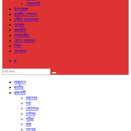
গোদাগাড়ী
উত্তরবঙ্গ
বুলেটিন স্পেশাল
দুর্নীতি অনুসন্ধান
অপরাধ
রাজনীতি
সম্পাদকীয়
আইন-আদালত
শিক্ষা
অন্যান্য
#
সারাদেশ
জাতীয়
রাজশাহী
মহানগর
পবা
মোহনপুর
দুর্গাপুর
পুঠিয়া
বাঘা
তানোর