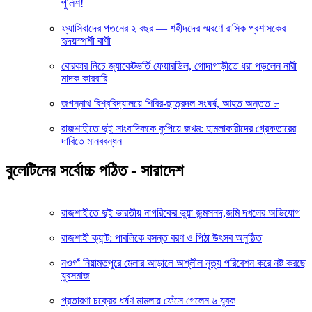
পুলিশ!
ফ্যাসিবাদের পতনের ২ বছর — শহীদদের স্মরণে রাসিক প্রশাসকের
হৃদয়স্পর্শী বাণী
বোরকার নিচে জ্যাকেটভর্তি ফেয়ারডিল, গোদাগাড়ীতে ধরা পড়লেন নারী
মাদক কারবারি
জগন্নাথ বিশ্ববিদ্যালয়ে শিবির-ছাত্রদল সংঘর্ষ, আহত অন্তত ৮
রাজশাহীতে দুই সাংবাদিককে কুপিয়ে জখম: হামলাকারীদের গ্রেফতারের
দাবিতে মানববন্ধন
বুলেটিনের সর্বোচ্চ পঠিত - সারাদেশ
রাজশাহীতে দুই ভারতীয় নাগরিকের ভুয়া জন্মসনদ,জমি দখলের অভিযোগ
রাজশাহী ক্যান্ট: পাবলিকে বসন্ত বরণ ও পিঠা উৎসব অনুষ্ঠিত
নওগাঁ নিয়ামতপুরে মেলার আড়ালে অশ্লীল নৃত্য পরিবেশন করে নষ্ট করছে
যুবসমাজ
প্রতারণা চক্রের ধর্ষণ মামলায় ফেঁসে গেলেন ৬ যুবক