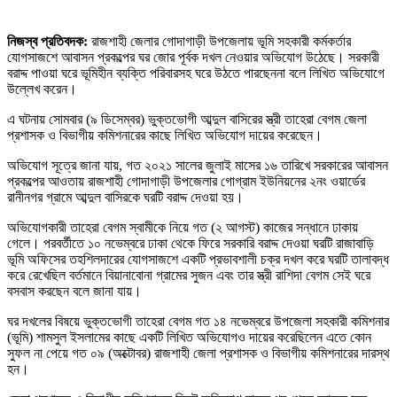
নিজস্ব প্রতিবদক:
রাজশাহী জেলার গোদাগাড়ী উপজেলায় ভূমি সহকারী কর্মকর্তার
যোগসাজশে আবাসন প্রকল্পের ঘর জোর পূর্বক দখল নেওয়ার অভিযোগ উঠেছে। সরকারী
বরাদ্দ পাওয়া ঘরে ভূমিহীন ব্যক্তি পরিবারসহ ঘরে উঠতে পারছেননা বলে লিখিত অভিযোগে
উল্লেখ করেন।
এ ঘটনায় সোমবার (৯ ডিসেম্বর) ভুক্তভোগী আব্দুল বাসিরের স্ত্রী তাহেরা বেগম জেলা
প্রশাসক ও বিভাগীয় কমিশনারের কাছে লিখিত অভিযোগ দায়ের করেছেন।
অভিযোগ সূত্রে জানা যায়, গত ২০২১ সালের জুলাই মাসের ১৬ তারিখে সরকারের আবাসন
প্রকল্পের আওতায় রাজশাহী গোদাগাড়ী উপজেলার গোগ্রাম ইউনিয়নের ২নং ওয়ার্ডের
রানীনগর গ্রামে আব্দুল বাসিরকে ঘরটি বরাদ্দ দেওয়া হয়।
অভিযোগকারী তাহেরা বেগম স্বামীকে নিয়ে গত (২ আগস্ট) কাজের সন্ধানে ঢাকায়
গেলে। পরবর্তীতে ১০ নভেম্বরে ঢাকা থেকে ফিরে সরকারি বরাদ্দ দেওয়া ঘরটি রাজাবাড়ি
ভূমি অফিসের তহশিলদারের যোগসাজশে একটি প্রভাবশালী চক্র দখল করে ঘরটি তালাবদ্ধ
করে রেখেছিল বর্তমানে বিয়ানাবোনা গ্রামের সুজন এবং তার স্ত্রী রাশিদা বেগম সেই ঘরে
বসবাস করছেন বলে জানা যায়।
ঘর দখলের বিষয়ে ভুক্তভোগী তাহেরা বেগম গত ১৪ নভেম্বরে উপজেলা সহকারী কমিশনার
(ভূমি) শামসুল ইসলামের কাছে একটি লিখিত অভিযোগও দায়ের করেছিলেন এতে কোন
সুফল না পেয়ে গত ০৯ (অক্টোবর) রাজশাহী জেলা প্রশাসক ও বিভাগীয় কমিশনারের দারস্থ
হন।