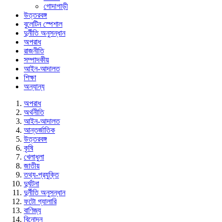
গোদাগাড়ী
উত্তরবঙ্গ
বুলেটিন স্পেশাল
দুর্নীতি অনুসন্ধান
অপরাধ
রাজনীতি
সম্পাদকীয়
আইন-আদালত
শিক্ষা
অন্যান্য
অপরাধ
অর্থনীতি
আইন-আদালত
আন্তর্জাতিক
উত্তরবঙ্গ
কৃষি
খেলাধুলা
জাতীয়
তথ্য-প্রযুক্তি
দুর্ঘটনা
দুর্নীতি অনুসন্ধান
ফটো গ্যালারি
বাণিজ্য
বিনোদন