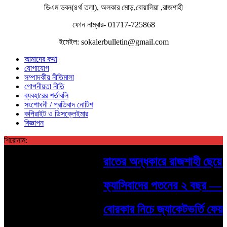
ডিএম ভবন(৪র্থ তলা), অলকার মোড়,বোয়ালিয়া ,রাজশাহী
ফোন নাম্বার- 01717-725868
ইমেইল: sokalerbulletin@gmail.com
আমাদের কথা
যোগাযোগ
সম্পাদকীয় নীতিমালা
গোপনীয়তা নীতি
ব্যবহারের শর্তাবলি
সংশোধনী / প্রতিবাদ নোটিশ
কপিরাইট ও ডিসক্লেইমার
বিজ্ঞাপন
শিরোনাম:
রাতের অন্ধকারে রাজশাহী ছেয়ে গে
ফ্যাসিবাদের পতনের ২ বছর — শহীদদ
বোরকার নিচে জ্যাকেটভর্তি ফেয়ার