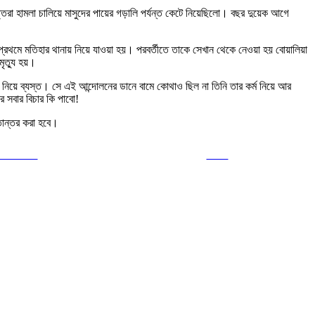
ৃত্তরা হামলা চালিয়ে মাসুদের পায়ের গড়ালি পর্যন্ত কেটে নিয়েছিলো। বছর দুয়েক আগে
প্রথমে মতিহার থানায় নিয়ে যাওয়া হয়। পরবর্তীতে তাকে সেখান থেকে নেওয়া হয় বোয়ালিয়া
ৃত্যু হয়।
 নিয়ে ব্যস্ত। সে এই আন্দোলনের ডানে বামে কোথাও ছিল না তিনি তার কর্ম নিয়ে আর
র সবার বিচার কি পাবো!
্তান্তর করা হবে।
ollow us
Save