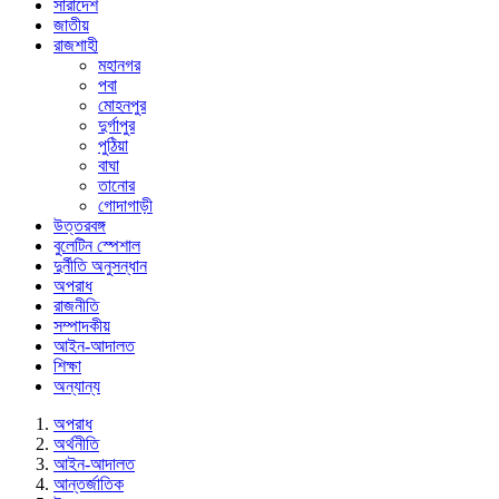
সারাদেশ
জাতীয়
রাজশাহী
মহানগর
পবা
মোহনপুর
দুর্গাপুর
পুঠিয়া
বাঘা
তানোর
গোদাগাড়ী
উত্তরবঙ্গ
বুলেটিন স্পেশাল
দুর্নীতি অনুসন্ধান
অপরাধ
রাজনীতি
সম্পাদকীয়
আইন-আদালত
শিক্ষা
অন্যান্য
অপরাধ
অর্থনীতি
আইন-আদালত
আন্তর্জাতিক