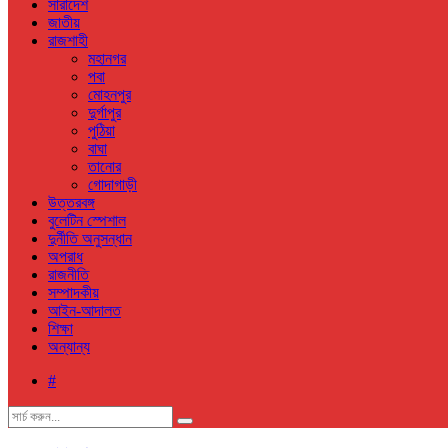
সারাদেশ
জাতীয়
রাজশাহী
মহানগর
পবা
মোহনপুর
দুর্গাপুর
পুঠিয়া
বাঘা
তানোর
গোদাগাড়ী
উত্তরবঙ্গ
বুলেটিন স্পেশাল
দুর্নীতি অনুসন্ধান
অপরাধ
রাজনীতি
সম্পাদকীয়
আইন-আদালত
শিক্ষা
অন্যান্য
#