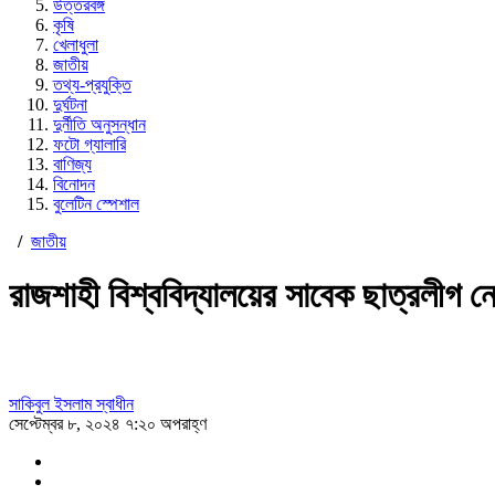
উত্তরবঙ্গ
কৃষি
খেলাধুলা
জাতীয়
তথ্য-প্রযুক্তি
দুর্ঘটনা
দুর্নীতি অনুসন্ধান
ফটো গ্যালারি
বাণিজ্য
বিনোদন
বুলেটিন স্পেশাল
/
জাতীয়
রাজশাহী বিশ্ববিদ্যালয়ের সাবেক ছাত্রলীগ নে
সাকিবুল ইসলাম স্বাধীন
সেপ্টেম্বর ৮, ২০২৪ ৭:২০ অপরাহ্ণ