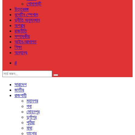
গোদাগাড়ী
উত্তরবঙ্গ
বুলেটিন স্পেশাল
দুর্নীতি অনুসন্ধান
অপরাধ
রাজনীতি
সম্পাদকীয়
আইন-আদালত
শিক্ষা
অন্যান্য
#
সারাদেশ
জাতীয়
রাজশাহী
মহানগর
পবা
মোহনপুর
দুর্গাপুর
পুঠিয়া
বাঘা
তানোর