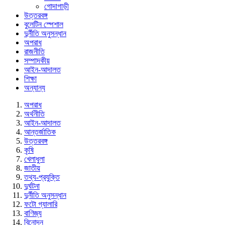
গোদাগাড়ী
উত্তরবঙ্গ
বুলেটিন স্পেশাল
দুর্নীতি অনুসন্ধান
অপরাধ
রাজনীতি
সম্পাদকীয়
আইন-আদালত
শিক্ষা
অন্যান্য
অপরাধ
অর্থনীতি
আইন-আদালত
আন্তর্জাতিক
উত্তরবঙ্গ
কৃষি
খেলাধুলা
জাতীয়
তথ্য-প্রযুক্তি
দুর্ঘটনা
দুর্নীতি অনুসন্ধান
ফটো গ্যালারি
বাণিজ্য
বিনোদন