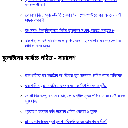
হৃদয়স্পর্শী বাণী
বোরকার নিচে জ্যাকেটভর্তি ফেয়ারডিল, গোদাগাড়ীতে ধরা পড়লেন নারী
মাদক কারবারি
জগন্নাথ বিশ্ববিদ্যালয়ে শিবির-ছাত্রদল সংঘর্ষ, আহত অন্তত ৮
রাজশাহীতে দুই সাংবাদিককে কুপিয়ে জখম: হামলাকারীদের গ্রেফতারের
দাবিতে মানববন্ধন
বুলেটিনের সর্বোচ্চ পঠিত - সারাদেশ
রাজশাহীতে দুই ভারতীয় নাগরিকের ভুয়া জন্মসনদ,জমি দখলের অভিযোগ
রাজশাহী ক্যান্ট: পাবলিকে বসন্ত বরণ ও পিঠা উৎসব অনুষ্ঠিত
নওগাঁ নিয়ামতপুরে মেলার আড়ালে অশ্লীল নৃত্য পরিবেশন করে নষ্ট করছে
যুবসমাজ
প্রতারণা চক্রের ধর্ষণ মামলায় ফেঁসে গেলেন ৬ যুবক
চাঁপাইনবাবগঞ্জের পূজা মন্ডপ পরিদর্শন করেন আনসার কর্মকর্তা