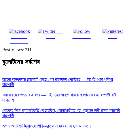
Post
Share on
on X
Follow us
Save
Facebook
Post Views:
211
বুলেটিনের সর্বশেষ
রাতের অন্ধকারে রাজশাহী ছেয়ে গেল রহস্যময় পোস্টারে — টার্গেট খোদ পুলিশ!
রাজশাহী
ফ্যাসিবাদের পতনের ২ বছর — শহীদদের স্মরণে রাসিক প্রশাসকের হৃদয়স্পর্শী বাণী
সারাদেশ
বোরকার নিচে জ্যাকেটভর্তি ফেয়ারডিল, গোদাগাড়ীতে ধরা পড়লেন নারী মাদক কারবারি
রাজশাহী
জগন্নাথ বিশ্ববিদ্যালয়ে শিবির-ছাত্রদল সংঘর্ষ, আহত অন্তত ৮