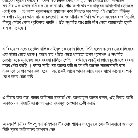
হোটেলে প্রবেশ করছেন। কেউ ২০ মিনিট কেউ এক ঘন্টা পর বেরিয়ে চলে আসছেন।
স্থানীয় এক এলাকাবাসীর কাছে জানা যায়, পাঁচ আগস্টের পর মানুষের আনাগোনা হোটেলে
একটু কম। এর আগে প্রশাসনকে ম্যানেজ করে দিনরাত সব সময় এই হোটেলে বিভিন্ন
জায়গার মানুষের আসা যাওয়া চলতো। আমরা থানায় ও ডিবি অফিসে অনেকবার জানিয়েছি
কিন্তু সেটার কোন প্রতিকার পায়নি। উল্টা স্থানীয় আওয়ামী লীগ নেতা আমাদেরই হুমকি
ধামকি দিয়েছে।
এ বিষয়ে জানতে হোটেল মালিক মাইনুল কে ফোন দিলে, তিনি বলেন কাজের মেয়ে হিসেবে
এক দুইটা মেয়ে থাকে। আগে চার-পাঁচটা মেয়ে থাকতো তখন প্রসাশন ও স্থানীয়
নেতাদেরকে ম্যানেজ করে ব্যবসা চালিয়ে গেছি। বর্তমানে একটু সাবধানে চুপেচাপে ব্যবসা
করার চেষ্টা করছি । কারো ক্ষতি তো আমরা করি না আপনি আসেন সামনাসামনি বসে
একসাথে চা খাব আর কথা হবে। অনেকেই আসে আমার কাছে সবার সাথে ভালো সম্পর্ক
রেখে চলার চেষ্টা করি।
এ বিষয়ে রাজপাড়া থানার অফিসার ইনচার্জ মো: আশরাফুল আলম বলেন, এই বিষয়ে আমি
অবগত নয় বিষয়টি জানালাম দ্রুত ব্যবস্থা নেওয়ার চেষ্টা করছি।
আরএমপি ডিবির উপ-পুলিশ কমিশনার মীর মোঃ শাফিন মাহমুদ কে হোয়াটসঅ্যাপে জানালে
তিনি দ্রুত অভিযানের আশ্বাস দেন।