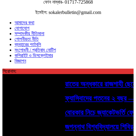
ফোন নাম্বার- 01717-725868
ইমেইল: sokalerbulletin@gmail.com
আমাদের কথা
যোগাযোগ
সম্পাদকীয় নীতিমালা
গোপনীয়তা নীতি
ব্যবহারের শর্তাবলি
সংশোধনী / প্রতিবাদ নোটিশ
কপিরাইট ও ডিসক্লেইমার
বিজ্ঞাপন
শিরোনাম:
রাতের অন্ধকারে রাজশাহী ছেয়ে গ
ফ্যাসিবাদের পতনের ২ বছর — শহীদ
বোরকার নিচে জ্যাকেটভর্তি ফেয়া
জগন্নাথ বিশ্ববিদ্যালয়ে শিবির-