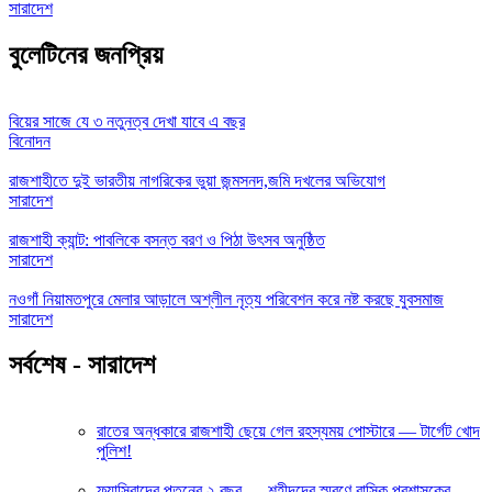
সারাদেশ
বুলেটিনের জনপ্রিয়
বিয়ের সাজে যে ৩ নতুনত্ব দেখা যাবে এ বছর
বিনোদন
রাজশাহীতে দুই ভারতীয় নাগরিকের ভুয়া জন্মসনদ,জমি দখলের অভিযোগ
সারাদেশ
রাজশাহী ক্যান্ট: পাবলিকে বসন্ত বরণ ও পিঠা উৎসব অনুষ্ঠিত
সারাদেশ
নওগাঁ নিয়ামতপুরে মেলার আড়ালে অশ্লীল নৃত্য পরিবেশন করে নষ্ট করছে যুবসমাজ
সারাদেশ
সর্বশেষ - সারাদেশ
রাতের অন্ধকারে রাজশাহী ছেয়ে গেল রহস্যময় পোস্টারে — টার্গেট খোদ
পুলিশ!
ফ্যাসিবাদের পতনের ২ বছর — শহীদদের স্মরণে রাসিক প্রশাসকের