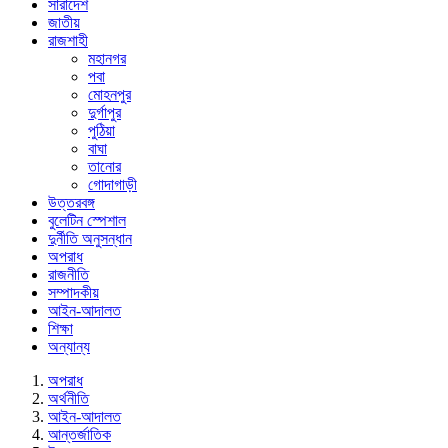
সারাদেশ
জাতীয়
রাজশাহী
মহানগর
পবা
মোহনপুর
দুর্গাপুর
পুঠিয়া
বাঘা
তানোর
গোদাগাড়ী
উত্তরবঙ্গ
বুলেটিন স্পেশাল
দুর্নীতি অনুসন্ধান
অপরাধ
রাজনীতি
সম্পাদকীয়
আইন-আদালত
শিক্ষা
অন্যান্য
অপরাধ
অর্থনীতি
আইন-আদালত
আন্তর্জাতিক