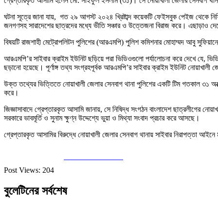
গ্রেপ্তারকৃত আসামি হলেন মো: সাইফুল ইসলাম (৩১)। সে নোয়াখালী জেলার সেনবাগ থানার 
ঘটনা সূত্রে জানা যায়, গত ২৯ আগস্ট ২০২৪ খ্রিষ্টাব্দ কয়েকটি ফেইসবুক পেইজ থেকে নিষি
জনগণসহ সারাদেশের ছাত্রদের মধ্যে ভীতি সঞ্চার ও উত্তেজনা বিরাজ করে। এছাড়াও দেশে
বিষয়টি রাজশাহী মেট্রোপলিটন পুলিশের (আরএমপি) পুলিশ কমিশনার মোহাম্মদ আবু সুফিয়া
আরএমপি’র সাইবার ক্রাইম ইউনিট ছড়িয়ে পরা ভিডিওগুলো পর্যালোচনা করে দেখে যে, ভিড
ছড়ানো হয়েছে। পূর্ণাঙ্গ তথ্য সংগ্রহপূর্বক আরএমপি’র সাইবার ক্রাইম ইউনিট নোয়াখালী 
উক্ত তথ্যের ভিত্তিতে নোয়াখালী জেলার সেনবাগ থানা পুলিশের একটি টিম গতকাল ৩১ অক্
করে।
জিজ্ঞাসাবাদে গ্রেপ্তারকৃত আসামি জানায়, সে নিষিদ্ধ সংগঠন বাংলাদেশ ছাত্রলীগের নো
সরকারে ভাবমূর্তি ও সুনাম ক্ষুণ্ন উদ্দেশ্যে ভুয়া ও মিথ্যা সংবাদ প্রচার করে আসছে।
গ্রেপ্তারকৃত আসামির বিরুদ্ধে নোয়াখালী জেলার সেনবাগ থানায় সাইবার নিরাপত্তা আইনে
Share on Facebook
Post Views:
204
বুলেটিনের সর্বশেষ