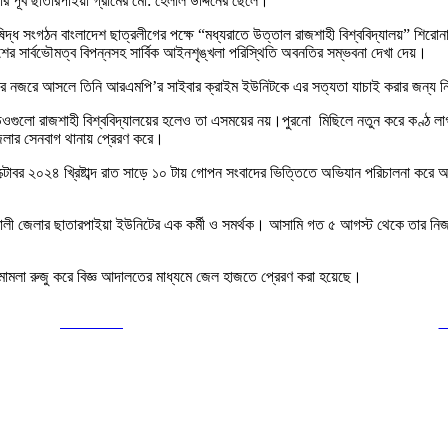
পূর্ব ছাতারপাইয়া গ্রামের মো: হেলাল উদ্দিনের ছেলে।
দ্ধ সংগঠন বাংলাদেশ ছাত্রলীগের পক্ষে “মধ্যরাতে উত্তাল রাজশাহী বিশ্ববিদ্যালয়” শিরোন
র সার্বভৌমত্ব বিপন্নসহ সার্বিক আইনশৃঙ্খলা পরিস্থিতি অবনতির সম্ভবনা দেখা দেয়।
নের নজরে আসলে তিনি আরএমপি’র সাইবার ক্রাইম ইউনিটকে এর সত্যতা যাচাই করার জন্য নি
িওগুলো রাজশাহী বিশ্ববিদ্যালয়ের হলেও তা এসময়ের নয়।পুরনো মিছিলে নতুন করে কণ্ঠ লা
জেলার সেনবাগ থানায় প্রেরণ করে।
টোবর ২০২৪ খ্রিষ্টাব্দ রাত সাড়ে ১০ টায় গোপন সংবাদের ভিত্তিতে অভিযান পরিচালনা করে
য়াখালী জেলার ছাতারপাইয়া ইউনিটের এক কর্মী ও সমর্থক। আসামি গত ৫ আগস্ট থেকে তার নি
 মামলা রুজু করে বিজ্ঞ আদালতের মাধ্যমে জেল হাজতে প্রেরণ করা হয়েছে।
Post on X
F