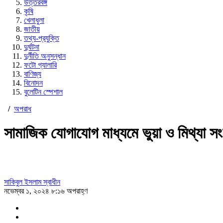
উত্তরবঙ্গ
কৃষি
খেলাধুলা
জাতীয়
তথ্য-প্রযুক্তি
দুর্ঘটনা
দুর্নীতি অনুসন্ধান
ফটো গ্যালারি
বাণিজ্য
বিনোদন
বুলেটিন স্পেশাল
/
অপরাধ
সামাজিক যোগাযোগ মাধ্যমে ভুয়া ও মিথ্যা সংব
সাকিবুল ইসলাম স্বাধীন
নভেম্বর ১, ২০২৪ ৮:১৬ অপরাহ্ণ