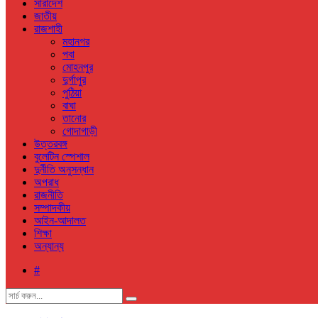
সারাদেশ
জাতীয়
রাজশাহী
মহানগর
পবা
মোহনপুর
দুর্গাপুর
পুঠিয়া
বাঘা
তানোর
গোদাগাড়ী
উত্তরবঙ্গ
বুলেটিন স্পেশাল
দুর্নীতি অনুসন্ধান
অপরাধ
রাজনীতি
সম্পাদকীয়
আইন-আদালত
শিক্ষা
অন্যান্য
#