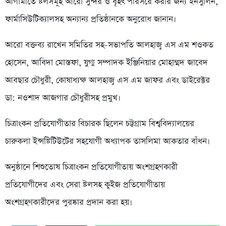
আগামীতে ষ্টলসমূহ আরো সুন্দর ও বৃহৎ পরিসরে করার জন্য ইনসুলিন,
ফার্মাসিউটিক্যালসহ অন্যান্য প্রতিষ্ঠানকে অনুরোধ জানান।
আরো বক্তব্য রাখেন সমিতির সহ-সভাপতি আলহাজ্ব এস এম শওকত
হোসেন, আবিদা মোস্তফা, যুগ্ম সম্পাদক ইঞ্জিনিয়ার মোহাম্মদ জাবেদ
আবছার চৌধুরী, কোষাধ্যক্ষ আলহাজ্ব এস এম জাফর এবং ডাইরেক্টর
ডা: নওশাদ আজগার চৌধুরীসহ প্রমুখ।
চিত্রাংকন প্রতিযোগীতার বিচারক ছিলেন চট্টগ্রাম বিশ্ববিদ্যালয়ের
চারুকলা ইন্সষ্টিটিউটের সহযোগী অধ্যাপক তাসলিমা আকতার বাঁধন।
অনুষ্ঠানে শিশুতোষ চিত্রাংকন প্রতিযোগীতায় অংশগ্রহণকারী
প্রতিযোগীদের এবং সেরা ষ্টলসহ কুইজ প্রতিযোগীতায়
অংশগ্রহণকারীদের পুরষ্কার প্রদান করা হয়।