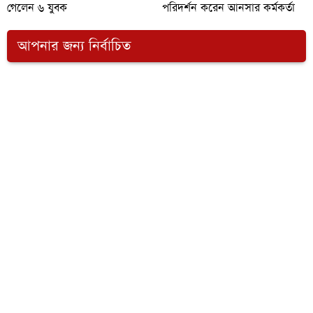
গেলেন ৬ যুবক
পরিদর্শন করেন আনসার কর্মকর্তা
আপনার জন্য নির্বাচিত
সংবাদ প্রকাশের পরেও
রাজশাহী সড়ক বিভাগে এখনো
আওয়ামী লীগপন্থী ওয়াসার
বহাল দূর্নীতিবাজ প্রকৌশলী
নির্বাহী প্রকৌশলী বিএনপির
হাকিম
ছত্রায়ায় এখনও বহাল