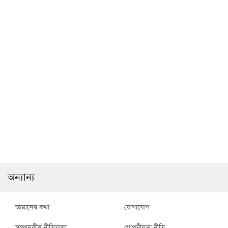
ফসলি জমি রক্ষায় কঠোর
জাতীয় সাংবাদিক সংস্থা
প্রশাসন: দুর্গাপুরে অবৈধ পুকুর
রাজশাহী বিভাগীয় কমিটির
খননে জরিমানা ও ভেকু নিষ্ক্রিয়
ইফতার মাহফিল
রাজশাহী মহানগরীতে বিভিন্ন
রামেকে হামের উপসর্গে রোগীর
অপরাধে গ্রেপ্তার ২১ ও
চাপ বাড়ছেই, চিকিৎসাধীন
মাদকদ্রব্য উদ্ধার
১৩২
অন্যান্য
আমাদের কথা
যোগাযোগ
সম্পাদকীয় নীতিমালা
গোপনীয়তা নীতি