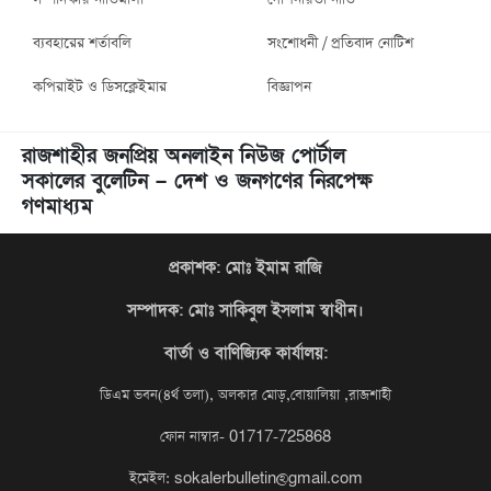
ব্যবহারের শর্তাবলি
সংশোধনী / প্রতিবাদ নোটিশ
কপিরাইট ও ডিসক্লেইমার
বিজ্ঞাপন
রাজশাহীর জনপ্রিয় অনলাইন নিউজ পোর্টাল
সকালের বুলেটিন – দেশ ও জনগণের নিরপেক্ষ
গণমাধ্যম
প্রকাশক: মোঃ ইমাম রাজি
সম্পাদক
: মোঃ সাকিবুল ইসলাম স্বাধীন।
বার্তা ও বাণিজ্যিক কার্যালয়:
ডিএম ভবন(৪র্থ তলা), অলকার মোড়,বোয়ালিয়া ,রাজশাহী
ফোন নাম্বার- 01717-725868
ইমেইল: sokalerbulletin@gmail.com