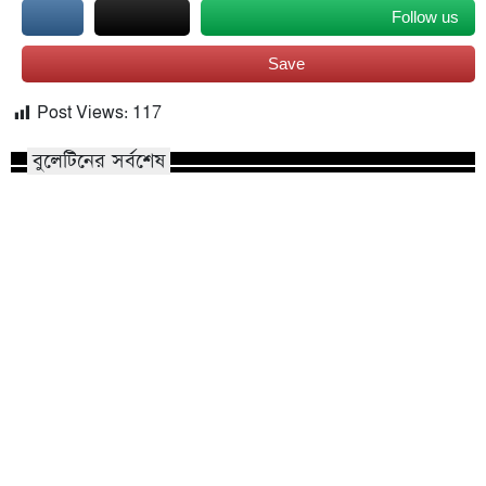
Follow us
Save
Post Views:
117
বুলেটিনের সর্বশেষ
রাতের অন্ধকারে রাজশাহী ছেয়ে গেল
ফ্যাসিবাদের পতনের ২
রহস্যময় পোস্টারে — টার্গেট খোদ পুলিশ!
স্মরণে রাসিক প্রশাসকের হ