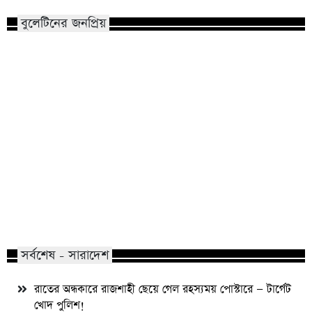
বুলেটিনের জনপ্রিয়
বিয়ের সাজে যে ৩ নতুনত্ব দেখা যাবে এ
রাজশাহীতে দুই ভারতীয় 
বছর
জন্মসনদ,জমি দখলের 
সর্বশেষ - সারাদেশ
রাতের অন্ধকারে রাজশাহী ছেয়ে গেল রহস্যময় পোস্টারে — টার্গেট
খোদ পুলিশ!