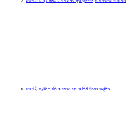
রাজশাহীতে দুই ভারতীয় নাগরিকের ভুয়া জন্মসনদ,জমি দখলের অভিযোগ
রাজশাহী ক্যান্ট: পাবলিকে বসন্ত বরণ ও পিঠা উৎসব অনুষ্ঠিত