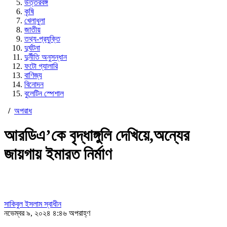
উত্তরবঙ্গ
কৃষি
খেলাধুলা
জাতীয়
তথ্য-প্রযুক্তি
দুর্ঘটনা
দুর্নীতি অনুসন্ধান
ফটো গ্যালারি
বাণিজ্য
বিনোদন
বুলেটিন স্পেশাল
/
অপরাধ
আরডিএ’কে বৃদ্ধাঙ্গুলি দেখিয়ে,অন্যের
জায়গায় ইমারত নির্মাণ
সাকিবুল ইসলাম স্বাধীন
নভেম্বর ৯, ২০২৪ ৪:৪৬ অপরাহ্ণ