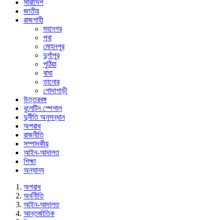
সারাদেশ
জাতীয়
রাজশাহী
মহানগর
পবা
মোহনপুর
দুর্গাপুর
পুঠিয়া
বাঘা
তানোর
গোদাগাড়ী
উত্তরবঙ্গ
বুলেটিন স্পেশাল
দুর্নীতি অনুসন্ধান
অপরাধ
রাজনীতি
সম্পাদকীয়
আইন-আদালত
শিক্ষা
অন্যান্য
অপরাধ
অর্থনীতি
আইন-আদালত
আন্তর্জাতিক