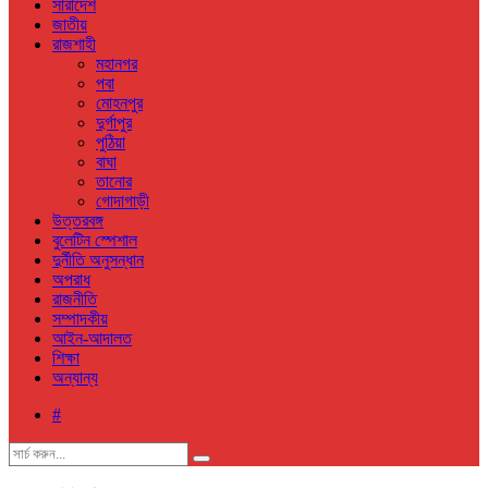
সারাদেশ
জাতীয়
রাজশাহী
মহানগর
পবা
মোহনপুর
দুর্গাপুর
পুঠিয়া
বাঘা
তানোর
গোদাগাড়ী
উত্তরবঙ্গ
বুলেটিন স্পেশাল
দুর্নীতি অনুসন্ধান
অপরাধ
রাজনীতি
সম্পাদকীয়
আইন-আদালত
শিক্ষা
অন্যান্য
#