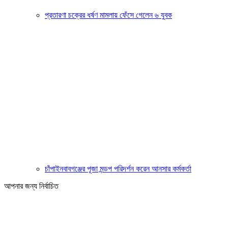
প্রতারণা চক্রের ধর্ষণ মামলায় ফেঁসে গেলেন ৬ যুবক
চাঁপাইনবাবগঞ্জের পূজা মন্ডপ পরিদর্শন করেন আনসার কর্মকর্তা
আপনার জন্য নির্বাচিত