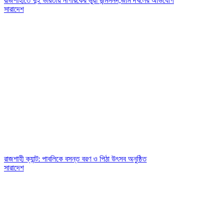
রাজশাহীতে দুই ভারতীয় নাগরিকের ভুয়া জন্মসনদ,জমি দখলের অভিযোগ
সারাদেশ
রাজশাহী ক্যান্ট: পাবলিকে বসন্ত বরণ ও পিঠা উৎসব অনুষ্ঠিত
সারাদেশ