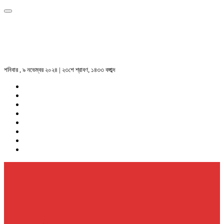
শনিবার , ৯ নভেম্বর ২০২৪ | ২৩শে শ্রাবণ, ১৪৩৩ বঙ্গাব্দ