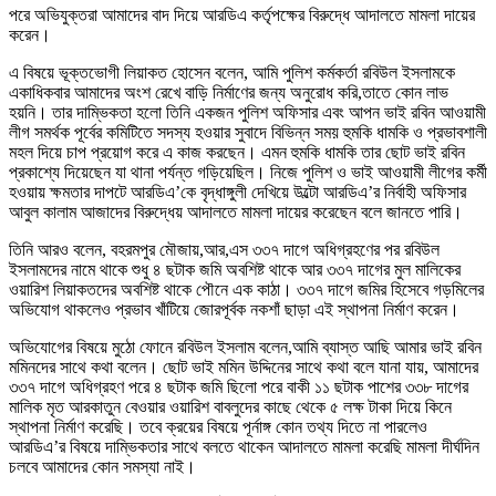
পরে অভিযুক্তরা আমাদের বাদ দিয়ে আরডিএ কর্তৃপক্ষের বিরুদ্ধে আদালতে মামলা দায়ের
করেন।
এ বিষয়ে ভূক্তভোগী লিয়াকত হোসেন বলেন, আমি পুলিশ কর্মকর্তা রবিউল ইসলামকে
একাধিকবার আমাদের অংশ রেখে বাড়ি নির্মাণের জন্য অনুরোধ করি,তাতে কোন লাভ
হয়নি। তার দাম্ভিকতা হলো তিনি একজন পুলিশ অফিসার এবং আপন ভাই রবিন আওয়ামী
লীগ সমর্থক পূর্বের কমিটিতে সদস্য হওয়ার সুবাদে বিভিন্ন সময় হুমকি ধামকি ও প্রভাবশালী
মহল দিয়ে চাপ প্রয়োগ করে এ কাজ করছেন। এমন হুমকি ধামকি তার ছোট ভাই রবিন
প্রকাশ্যে দিয়েছেন যা থানা পর্যন্ত গড়িয়েছিল। নিজে পুলিশ ও ভাই আওয়ামী লীগের কর্মী
হওয়ায় ক্ষমতার দাপটে আরডিএ’কে বৃদ্ধাঙ্গুলী দেখিয়ে উল্টো আরডিএ’র নির্বাহী অফিসার
আবুল কালাম আজাদের বিরুদ্ধেয় আদালতে মামলা দায়ের করেছেন বলে জানতে পারি।
তিনি আরও বলেন, বহরমপুর মৌজায়,আর,এস ৩৩৭ দাগে অধিগ্রহণের পর রবিউল
ইসলামদের নামে থাকে শুধু ৪ ছটাক জমি অবশিষ্ট থাকে আর ৩৩৭ দাগের মুল মালিকের
ওয়ারিশ লিয়াকতদের অবশিষ্ট থাকে পৌনে এক কাঠা। ৩৩৭ দাগে জমির হিসেবে গড়মিলের
অভিযোগ থাকলেও প্রভাব খাঁটিয়ে জোরপূর্বক নকশাঁ ছাড়া এই স্থাপনা নির্মাণ করেন।
অভিযোগের বিষয়ে মুঠো ফোনে রবিউল ইসলাম বলেন,আমি ব্যাস্ত আছি আমার ভাই রবিন
মমিনদের সাথে কথা বলেন। ছোট ভাই মমিন উদ্দিনের সাথে কথা বলে যানা যায়, আমাদের
৩৩৭ দাগে অধিগ্রহণ পরে ৪ ছটাক জমি ছিলো পরে বাকী ১১ ছটাক পাশের ৩৩৮ দাগের
মালিক মৃত আরকাতুন বেওয়ার ওয়ারিশ বাবলুদের কাছে থেকে ৫ লক্ষ টাকা দিয়ে কিনে
স্থাপনা নির্মাণ করেছি। তবে ক্রয়ের বিষয়ে পূর্নাঙ্গ কোন তথ্য দিতে না পারলেও
আরডিএ’র বিষয়ে দাম্ভিকতার সাথে বলতে থাকেন আদালতে মামলা করেছি মামলা দীর্ঘদিন
চলবে আমাদের কোন সমস্যা নাই।