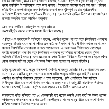
ইমারত বিধিমালা (বিল্ডিং কোড) লঙ্ঘনে রাজশাহী উন্নয়ন কর্তৃপক্ষের (আরডিএ) দপ্তরে
প্রায় প্রতিদিন’ই অভিযোগ পত্র জমা পড়ছে।নিজের বা অন্যের দখল করা স্বল্প পরিমাণ
জমির উপরে নকশাবহির্ভূত ভবন নির্মাণের কারণে ভবন ঝুঁকিপূর্ণ হওয়ায় প্রতিবেশীরা
অভিযোগ দিয়েও কোনো প্রতিকার মিলছে না। প্রভাবশালী ব্যক্তি বিত্তবান হওয়ায় উল্টো
মামলার সম্মুখীন হচ্ছে আরডিএ কর্তৃপক্ষ।
এতে করে নগরীতে জোরপূর্বক অন্যের জমিতে
নকশাবহির্ভূত বহুতল ভবনের সংখ্যা দিন দিন বাড়ছে।
এ নিয়ে এক ভুক্তভোগী অভিযোগ করেন, ওয়ারিশ সুত্রে প্রাপ্ত নতুন বিলসিমলা এলাকার
বহরমপুর মৌজায় ৩৩৭ দাগে পৌনে এক কাঠা জমি দখল না দিয়ে দীর্ঘদিন দখলে রেখে কোন
প্রকার নিয়মনীতির তোয়াক্কা না করে অবৈধভাবে ০৪ তলা ভবন নির্মাণ করে রেখেছেন
নগরীর রাজপাড়া থানাধীন নতুন বিলসিমলা এলাকার মৃত শহিদুর রহমানের ছেলে পুলিশ
কর্মকর্তা রবিউল ইসলাম। তবে অন্যের জায়গায় ইমারত বিধিমালা উপেক্ষা করে সড়ক ঘেঁষে
কোন প্রকার জমি না ছেড়ে এই ভবন নির্মাণ করা হয়েছে যা আইন বহির্ভূত।
তথ্য সুত্রে জানা যায়, নতুন বিলসিমলা এলাকার বহরমপুর মৌজায় ৪৪০৮ খতিয়ানের ৩৩৭
দাগে ৪২৮৬ হোল্ডিং ভুক্ত পোনে এক কাঠা জমির প্রকৃত মালিক মৃত লাইলি বেওয়ার
ওয়ারিশ সাংবাদিক লিয়াকত হোসেন ও তার ভাইবোন, এরই প্রেক্ষিতে নিজ জমিতে
নির্মানকৃত বিল্ডিং এর অংশ বিশেষ অপসারণের জন্য গত ২৪ জানুয়ারী সাংবাদিক লিয়াকত
হোসেন রাজশাহী উন্নয়ন কর্তৃপক্ষ চেয়ারম্যান বরাবর লিখিত আবেদন করেন।
আবেদনের পরিপ্রেক্ষিতে গত ১৩ ফেব্রুয়ারী দুই পক্ষের শুনানি শেষে কর্তৃপক্ষ উভয় পক্ষের
কাগজপত্র পর্যালোচনা করে গত ১৫ই সেপ্টেম্বর ২ মাসের মধ্যে বিল্ডিং এর অংশ বিশেষ
সড়িয়ে নেওয়ার নির্দেশনা প্রদান করেন।