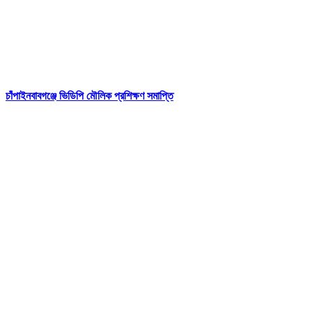
চাঁপাইনবাবগঞ্জে ভিডিপি মৌলিক প্রশিক্ষণ সমাপ্তি