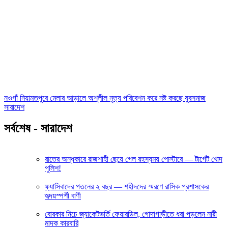
নওগাঁ নিয়ামতপুরে মেলার আড়ালে অশ্লীল নৃত্য পরিবেশন করে নষ্ট করছে যুবসমাজ
সারাদেশ
সর্বশেষ - সারাদেশ
রাতের অন্ধকারে রাজশাহী ছেয়ে গেল রহস্যময় পোস্টারে — টার্গেট খোদ
পুলিশ!
ফ্যাসিবাদের পতনের ২ বছর — শহীদদের স্মরণে রাসিক প্রশাসকের
হৃদয়স্পর্শী বাণী
বোরকার নিচে জ্যাকেটভর্তি ফেয়ারডিল, গোদাগাড়ীতে ধরা পড়লেন নারী
মাদক কারবারি