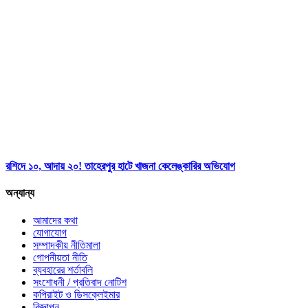
রশিদে ১০, আদায় ২০! তাহেরপুর হাটে খাজনা কেলেঙ্কারির অভিযোগ
অন্যান্য
আমাদের কথা
যোগাযোগ
সম্পাদকীয় নীতিমালা
গোপনীয়তা নীতি
ব্যবহারের শর্তাবলি
সংশোধনী / প্রতিবাদ নোটিশ
কপিরাইট ও ডিসক্লেইমার
বিজ্ঞাপন