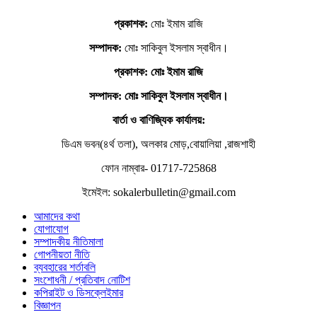
প্রকাশক:
মোঃ ইমাম রাজি
সম্পাদক:
মোঃ সাকিবুল ইসলাম স্বাধীন।
প্রকাশক: মোঃ ইমাম রাজি
সম্পাদক
: মোঃ সাকিবুল ইসলাম স্বাধীন।
বার্তা ও বাণিজ্যিক কার্যালয়:
ডিএম ভবন(৪র্থ তলা), অলকার মোড়,বোয়ালিয়া ,রাজশাহী
ফোন নাম্বার- 01717-725868
ইমেইল: sokalerbulletin@gmail.com
আমাদের কথা
যোগাযোগ
সম্পাদকীয় নীতিমালা
গোপনীয়তা নীতি
ব্যবহারের শর্তাবলি
সংশোধনী / প্রতিবাদ নোটিশ
কপিরাইট ও ডিসক্লেইমার
বিজ্ঞাপন