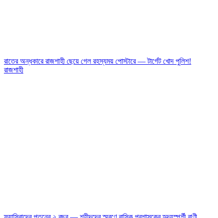
রাতের অন্ধকারে রাজশাহী ছেয়ে গেল রহস্যময় পোস্টারে — টার্গেট খোদ পুলিশ!
রাজশাহী
ফ্যাসিবাদের পতনের ২ বছর — শহীদদের স্মরণে রাসিক প্রশাসকের হৃদয়স্পর্শী বাণী