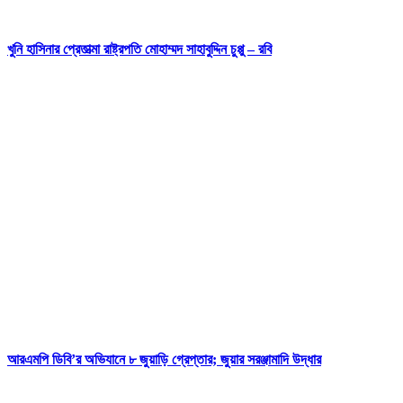
খুনি হাসিনার প্রেতাত্মা রাষ্ট্রপতি মোহাম্মদ সাহাবুদ্দিন চুপ্পু – রবি
আরএমপি ডিবি’র অভিযানে ৮ জুয়াড়ি গ্রেপ্তার; জুয়ার সরঞ্জামাদি উদ্ধার