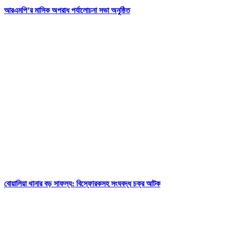
আরএমপি’র মাসিক অপরাধ পর্যালোচনা সভা অনুষ্ঠিত
বোয়ালিয়া থানার বড় সাফল্য: বিস্ফোরকসহ সংঘবদ্ধ চক্র আটক