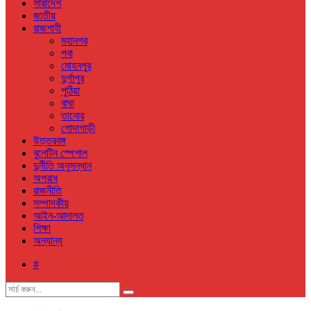
সারাদেশ
জাতীয়
রাজশাহী
মহানগর
পবা
মোহনপুর
দুর্গাপুর
পুঠিয়া
বাঘা
তানোর
গোদাগাড়ী
উত্তরবঙ্গ
বুলেটিন স্পেশাল
দুর্নীতি অনুসন্ধান
অপরাধ
রাজনীতি
সম্পাদকীয়
আইন-আদালত
শিক্ষা
অন্যান্য
#