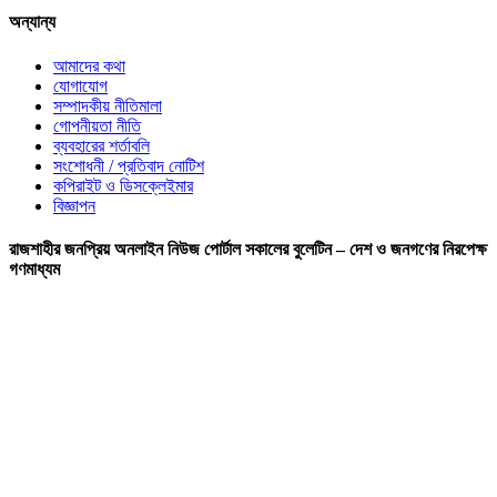
অন্যান্য
আমাদের কথা
যোগাযোগ
সম্পাদকীয় নীতিমালা
গোপনীয়তা নীতি
ব্যবহারের শর্তাবলি
সংশোধনী / প্রতিবাদ নোটিশ
কপিরাইট ও ডিসক্লেইমার
বিজ্ঞাপন
রাজশাহীর জনপ্রিয় অনলাইন নিউজ পোর্টাল সকালের বুলেটিন – দেশ ও জনগণের নিরপেক্ষ
গণমাধ্যম