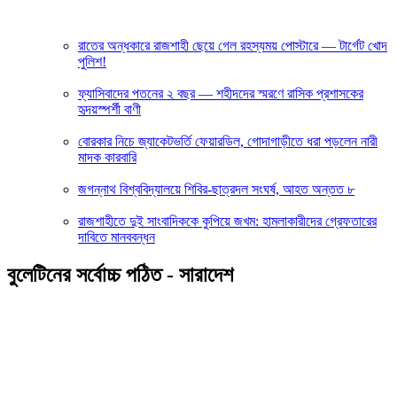
রাতের অন্ধকারে রাজশাহী ছেয়ে গেল রহস্যময় পোস্টারে — টার্গেট খোদ
পুলিশ!
ফ্যাসিবাদের পতনের ২ বছর — শহীদদের স্মরণে রাসিক প্রশাসকের
হৃদয়স্পর্শী বাণী
বোরকার নিচে জ্যাকেটভর্তি ফেয়ারডিল, গোদাগাড়ীতে ধরা পড়লেন নারী
মাদক কারবারি
জগন্নাথ বিশ্ববিদ্যালয়ে শিবির-ছাত্রদল সংঘর্ষ, আহত অন্তত ৮
রাজশাহীতে দুই সাংবাদিককে কুপিয়ে জখম: হামলাকারীদের গ্রেফতারের
দাবিতে মানববন্ধন
বুলেটিনের সর্বোচ্চ পঠিত - সারাদেশ