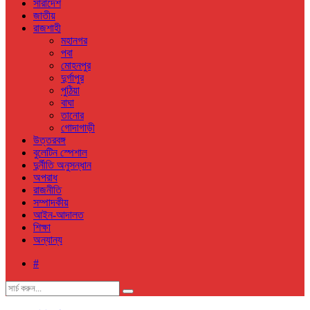
সারাদেশ
জাতীয়
রাজশাহী
মহানগর
পবা
মোহনপুর
দুর্গাপুর
পুঠিয়া
বাঘা
তানোর
গোদাগাড়ী
উত্তরবঙ্গ
বুলেটিন স্পেশাল
দুর্নীতি অনুসন্ধান
অপরাধ
রাজনীতি
সম্পাদকীয়
আইন-আদালত
শিক্ষা
অন্যান্য
#