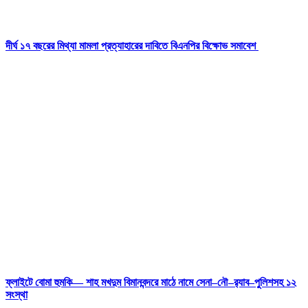
দীর্ঘ ১৭ বছরের মিথ্যা মামলা প্রত্যাহারের দাবিতে বিএনপির বিক্ষোভ সমাবেশ
ফ্লাইটে বোমা হুমকি— শাহ মখদুম বিমানবন্দরে মাঠে নামে সেনা–নৌ–র‍্যাব–পুলিশসহ ১২
সংস্থা