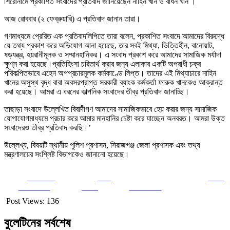
শিরোনামে প্রকাশিত সংবাদের প্রতিবাদ জানিয়েছেন নাহিন খান ও বাধন খান ।
আজ রোববার (২ ফেব্রুয়ারি) এ প্রতিবাদ জানান তারা।
গণমাধ্যমে প্রেরিত এক প্রতিবাদলিপিতে তারা বলেন, প্রকাশিত সংবাদে আমাদের বিরুদ্ধে
যে তথ্য প্রকাশ করে অভিযোগ আনা হয়েছে, তার সবই মিথ্যা, ভিত্তিহীন, বানোয়াট,
ষড়যন্ত্র, হয়রানীমূলক ও সম্মানহানিকর। এ সংবাদ প্রকাশ করে আমাদের সামাজিক মর্যাদা
ক্ষুণ্ন করা হয়েছে।প্রতিহিংসা চরিতার্থ করার জন্য এলাকার একটি অপরাধী চক্র
পরিকল্পিতভাবে এহেন অপপ্রচারমূলক কর্মকাণ্ডে লিপ্ত। তাদের এই মিথ্যাচারে নাহিন
খানের অসুস্থ বৃদ্ধ বাবা অবসরপ্রাপ্ত সরকারী ব্যাংক কর্মকর্তা ফারুক খানকেও আক্রান্ত
করা হয়েছে। আমরা এ ধরনের কাল্পনিক সংবাদের তীব্র প্রতিবাদ জানাচ্ছি।
তাছাড়া সংবাদে উল্লেখিত বিবাদীগণ আমাদের সামাজিকভাবে হেয় করার জন্য সামাজিক
যোগাযোগমাধ্যমে প্রচার করে আমার মানহানির চেষ্টা করে যাচ্ছেন অনবরত। আমরা উক্ত
সংবাদেরও তীব্র প্রতিবাদ করছি।’
উল্লেখ্য, বিষয়টি স্থানীয় পুলিশ প্রশাসন, সিরাজগঞ্জ জেলা প্রশাসক এবং তথ্য
মন্ত্রণালয়ের সংশ্লিষ্ট বিভাগকেও জানানো হয়েছে।
Share on
Post
Save
Facebook
on X
Follow us
Post Views:
136
বুলেটিনের সর্বশেষ