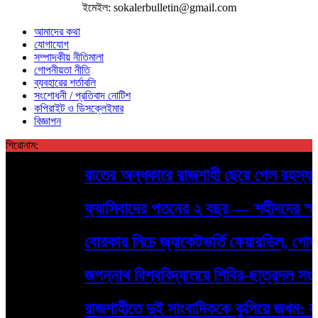
ইমেইল: sokalerbulletin@gmail.com
আমাদের কথা
যোগাযোগ
সম্পাদকীয় নীতিমালা
গোপনীয়তা নীতি
ব্যবহারের শর্তাবলি
সংশোধনী / প্রতিবাদ নোটিশ
কপিরাইট ও ডিসক্লেইমার
বিজ্ঞাপন
শিরোনাম:
রাতের অন্ধকারে রাজশাহী ছেয়ে গেল রহস্যময় প
ফ্যাসিবাদের পতনের ২ বছর — শহীদদের স্মরণে রা
বোরকার নিচে জ্যাকেটভর্তি ফেয়ারডিল, গোদাগাড
জগন্নাথ বিশ্ববিদ্যালয়ে শিবির-ছাত্রদল সংঘর
রাজশাহীতে দুই সাংবাদিককে কুপিয়ে জখম: হামল