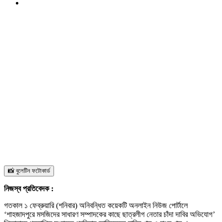
📸 বুলেটিন ফটোকার্ড
নিজস্ব প্রতিবেদক :
গতকাল ১ ফেব্রুয়ারি (শনিবার) অনিবন্ধিত কয়েকটি অনলাইন নিউজ পোর্টালে
‘শাহজাদপুরে মসজিদের সাধারণ সম্পাদকের কাছে ছাত্রলীগ নেতার চাঁদা দাবির অভিযোগ’