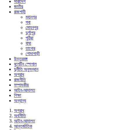
সারাদেশ
জাতীয়
রাজশাহী
মহানগর
পবা
মোহনপুর
দুর্গাপুর
পুঠিয়া
বাঘা
তানোর
গোদাগাড়ী
উত্তরবঙ্গ
বুলেটিন স্পেশাল
দুর্নীতি অনুসন্ধান
অপরাধ
রাজনীতি
সম্পাদকীয়
আইন-আদালত
শিক্ষা
অন্যান্য
অপরাধ
অর্থনীতি
আইন-আদালত
আন্তর্জাতিক