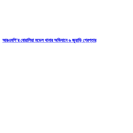
আরএমপি’র বোয়ালিয়া মডেল থানার অভিযানে ৬ জুয়াড়ি গ্রেপ্তার