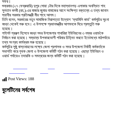
সফর।
শুক্রবার (২৭ ফেব্রুয়ারি) দুপুর সোয়া ১টার দিকে মহাস্থানগড় এলাকায় অবস্থিত শাহ
সুলতান বলখী (রহ.)-এর মাজার জুমার নামাজের আগে সংক্ষিপ্ত বক্তব্যে এ তথ্য জানান
স্থানীয় সরকার প্রতিমন্ত্রী মীর শাহে আলম।
তিনি বলেন, সরকারের নতুন সামাজিক নিরাপত্তা উদ্যোগ ‘ফ্যামিলি কার্ড’ কর্মসূচির সূচনা
বগুড়া থেকেই শুরু হবে। এ উপলক্ষে প্রধানমন্ত্রীর আগমনকে ঘিরে প্রস্তুতি শুরু
হয়েছে।
পাইলট প্রকল্প হিসেবে বগুড়া সদর উপজেলার শাখারিয়া ইউনিয়নের ৩ নম্বর ওয়ার্ডকে
নির্বাচন করা হয়েছে। সম্ভাব্য উপকারভোগী পরিবার চিহ্নিত করতে ইতোমধ্যে মাঠপর্যায়ে
তথ্য সংগ্রহ কার্যক্রম শুরু হয়েছে।
কর্মসূচির সুষ্ঠু বাস্তবায়নের লক্ষ্যে জেলা প্রশাসক ও সদর উপজেলা নির্বাহী কর্মকর্তাকে
সভাপতি করে পৃথক জেলা ও উপজেলা কমিটি গঠন করা হয়েছে। এছাড়া ইউনিয়ন ও
ওয়ার্ড পর্যায়েও তদারকি ও সমন্বয়ের জন্য কমিটি গঠন করা হয়েছে।
Share on
Post
Save
Facebook
on X
Follow us
Post Views:
188
বুলেটিনের সর্বশেষ