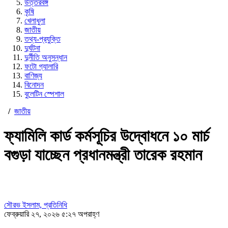
উত্তরবঙ্গ
কৃষি
খেলাধুলা
জাতীয়
তথ্য-প্রযুক্তি
দুর্ঘটনা
দুর্নীতি অনুসন্ধান
ফটো গ্যালারি
বাণিজ্য
বিনোদন
বুলেটিন স্পেশাল
/
জাতীয়
ফ্যামিলি কার্ড কর্মসূচির উদ্বোধনে ১০ মার্চ
বগুড়া যাচ্ছেন প্রধানমন্ত্রী তারেক রহমান
সৌরভ ইসলাম, প্রতিনিধি
ফেব্রুয়ারি ২৭, ২০২৬ ৫:২৭ অপরাহ্ণ