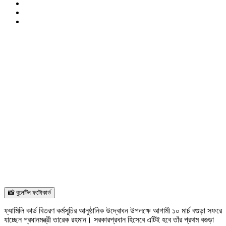
📸 বুলেটিন ফটোকার্ড
ফ্যামিলি কার্ড বিতরণ কর্মসূচির আনুষ্ঠানিক উদ্বোধন উপলক্ষে আগামী ১০ মার্চ বগুড়া সফরে
যাচ্ছেন প্রধানমন্ত্রী তারেক রহমান। সরকারপ্রধান হিসেবে এটিই হবে তাঁর প্রথম বগুড়া