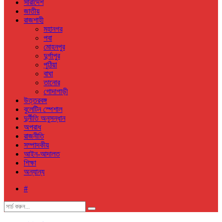
সারাদেশ
জাতীয়
রাজশাহী
মহানগর
পবা
মোহনপুর
দুর্গাপুর
পুঠিয়া
বাঘা
তানোর
গোদাগাড়ী
উত্তরবঙ্গ
বুলেটিন স্পেশাল
দুর্নীতি অনুসন্ধান
অপরাধ
রাজনীতি
সম্পাদকীয়
আইন-আদালত
শিক্ষা
অন্যান্য
#