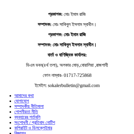
প্রকাশক:
মোঃ ইমাম রাজি
সম্পাদক:
মোঃ সাকিবুল ইসলাম স্বাধীন।
প্রকাশক: মোঃ ইমাম রাজি
সম্পাদক
: মোঃ সাকিবুল ইসলাম স্বাধীন।
বার্তা ও বাণিজ্যিক কার্যালয়:
ডিএম ভবন(৪র্থ তলা), অলকার মোড়,বোয়ালিয়া ,রাজশাহী
ফোন নাম্বার- 01717-725868
ইমেইল: sokalerbulletin@gmail.com
আমাদের কথা
যোগাযোগ
সম্পাদকীয় নীতিমালা
গোপনীয়তা নীতি
ব্যবহারের শর্তাবলি
সংশোধনী / প্রতিবাদ নোটিশ
কপিরাইট ও ডিসক্লেইমার
বিজ্ঞাপন