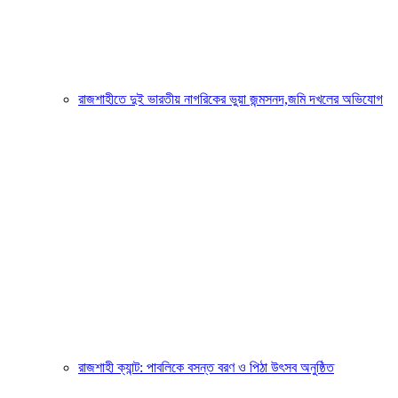
রাজশাহীতে দুই ভারতীয় নাগরিকের ভুয়া জন্মসনদ,জমি দখলের অভিযোগ
রাজশাহী ক্যান্ট: পাবলিকে বসন্ত বরণ ও পিঠা উৎসব অনুষ্ঠিত