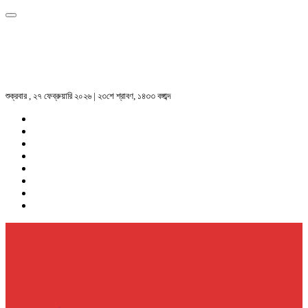
শুক্রবার , ২৭ ফেব্রুয়ারি ২০২৬ | ২৩শে শ্রাবণ, ১৪৩৩ বঙ্গাব্দ