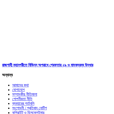
রাজশাহী মহানগরীতে বিভিন্ন অপরাধে গ্রেফতার ২৯ ও মাদকদ্রব্য উদ্ধার
অন্যান্য
আমাদের কথা
যোগাযোগ
সম্পাদকীয় নীতিমালা
গোপনীয়তা নীতি
ব্যবহারের শর্তাবলি
সংশোধনী / প্রতিবাদ নোটিশ
কপিরাইট ও ডিসক্লেইমার