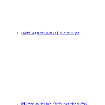
প্রতারণা চক্রের ধর্ষণ মামলায় ফেঁসে গেলেন ৬ যুবক
চাঁপাইনবাবগঞ্জের পূজা মন্ডপ পরিদর্শন করেন আনসার কর্মকর্তা