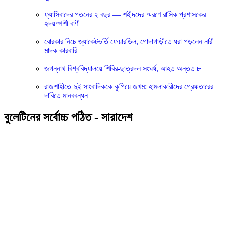
ফ্যাসিবাদের পতনের ২ বছর — শহীদদের স্মরণে রাসিক প্রশাসকের
হৃদয়স্পর্শী বাণী
বোরকার নিচে জ্যাকেটভর্তি ফেয়ারডিল, গোদাগাড়ীতে ধরা পড়লেন নারী
মাদক কারবারি
জগন্নাথ বিশ্ববিদ্যালয়ে শিবির-ছাত্রদল সংঘর্ষ, আহত অন্তত ৮
রাজশাহীতে দুই সাংবাদিককে কুপিয়ে জখম: হামলাকারীদের গ্রেফতারের
দাবিতে মানববন্ধন
বুলেটিনের সর্বোচ্চ পঠিত - সারাদেশ