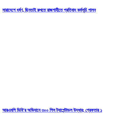
সারাদেশে ধর্ষণ, ছিনতাই রুখতে রাজশাহীতে প্রতিবাদ কর্মসূচি পালন
আরএমপি ডিবি’র অভিযানে ৩০০ পিস ট্যাপেন্টাডল উদ্ধার; গ্রেফতার ১