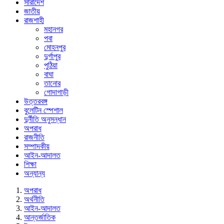
সারাদেশ
জাতীয়
রাজশাহী
মহানগর
পবা
মোহনপুর
দুর্গাপুর
পুঠিয়া
বাঘা
তানোর
গোদাগাড়ী
উত্তরবঙ্গ
বুলেটিন স্পেশাল
দুর্নীতি অনুসন্ধান
অপরাধ
রাজনীতি
সম্পাদকীয়
আইন-আদালত
শিক্ষা
অন্যান্য
অপরাধ
অর্থনীতি
আইন-আদালত
আন্তর্জাতিক