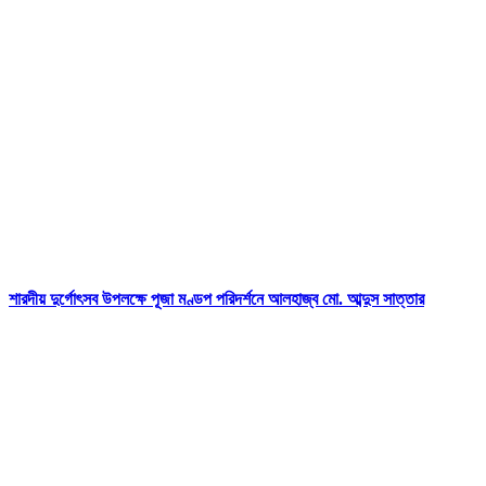
শারদীয় দুর্গোৎসব উপলক্ষে পূজা মণ্ডপ পরিদর্শনে আলহাজ্ব মো. আব্দুস সাত্তার