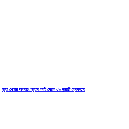
জুয়া খেলার অপরাধে জুয়ার স্পট থেকে ০৯ জুয়ারী গ্রেফতার