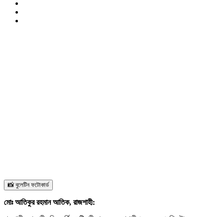
📸 বুলেটিন ফটোকার্ড
মোঃ আতিকুর রহমান আতিক, রাজশাহী: