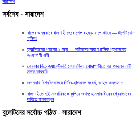
সারাদেশ
সর্বশেষ - সারাদেশ
রাতের অন্ধকারে রাজশাহী ছেয়ে গেল রহস্যময় পোস্টারে — টার্গেট খোদ
পুলিশ!
ফ্যাসিবাদের পতনের ২ বছর — শহীদদের স্মরণে রাসিক প্রশাসকের
হৃদয়স্পর্শী বাণী
বোরকার নিচে জ্যাকেটভর্তি ফেয়ারডিল, গোদাগাড়ীতে ধরা পড়লেন নারী
মাদক কারবারি
জগন্নাথ বিশ্ববিদ্যালয়ে শিবির-ছাত্রদল সংঘর্ষ, আহত অন্তত ৮
রাজশাহীতে দুই সাংবাদিককে কুপিয়ে জখম: হামলাকারীদের গ্রেফতারের
দাবিতে মানববন্ধন
বুলেটিনের সর্বোচ্চ পঠিত - সারাদেশ