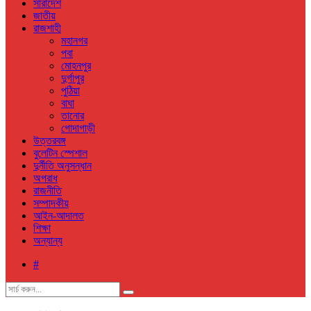
সারাদেশ
জাতীয়
রাজশাহী
মহানগর
পবা
মোহনপুর
দুর্গাপুর
পুঠিয়া
বাঘা
তানোর
গোদাগাড়ী
উত্তরবঙ্গ
বুলেটিন স্পেশাল
দুর্নীতি অনুসন্ধান
অপরাধ
রাজনীতি
সম্পাদকীয়
আইন-আদালত
শিক্ষা
অন্যান্য
#