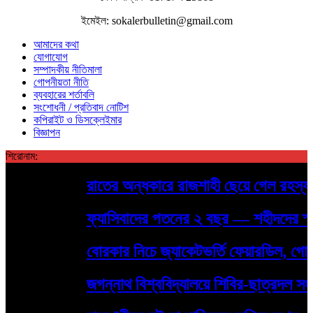
ইমেইল: sokalerbulletin@gmail.com
আমাদের কথা
যোগাযোগ
সম্পাদকীয় নীতিমালা
গোপনীয়তা নীতি
ব্যবহারের শর্তাবলি
সংশোধনী / প্রতিবাদ নোটিশ
কপিরাইট ও ডিসক্লেইমার
বিজ্ঞাপন
শিরোনাম:
রাতের অন্ধকারে রাজশাহী ছেয়ে গেল রহস্যময় 
ফ্যাসিবাদের পতনের ২ বছর — শহীদদের স্মরণে র
বোরকার নিচে জ্যাকেটভর্তি ফেয়ারডিল, গোদাগা
জগন্নাথ বিশ্ববিদ্যালয়ে শিবির-ছাত্রদল সংঘর