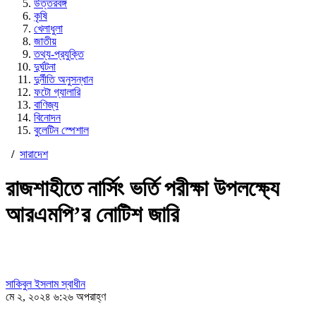
উত্তরবঙ্গ
কৃষি
খেলাধুলা
জাতীয়
তথ্য-প্রযুক্তি
দুর্ঘটনা
দুর্নীতি অনুসন্ধান
ফটো গ্যালারি
বাণিজ্য
বিনোদন
বুলেটিন স্পেশাল
/
সারাদেশ
রাজশাহীতে নার্সিং ভর্তি পরীক্ষা উপলক্ষ্যে
আরএমপি’র নোটিশ জারি
সাকিবুল ইসলাম স্বাধীন
মে ২, ২০২৪ ৬:২৬ অপরাহ্ণ