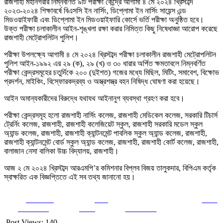
রাজশাহী মহানগরীর নিম্নবর্ণিত ৯টি পরীক্ষা কেন্দ্রে আগামী ৪ মে ২০২৪ খ্রিস্টাব্দ
২০২৩-২০২৪ শিক্ষাবর্ষে বিএসসি ইন নার্সিং, ডিপ্লোমা ইন নার্সিং সায়েন্স এন্ড
মিডওয়াইফারী এবং ডিপ্লোমা ইন মিডওয়াইফারি কোর্সে ভর্তি পরীক্ষা অনুষ্ঠিত হবে।
উক্ত পরীক্ষা চলাকালীন আইন-শৃঙ্খলা রক্ষা করার নিমিত্ত কিছু নিষেধাজ্ঞা আরোপ করেছে
রাজশাহী মেট্রোপলিটন পুলিশ।
পরীক্ষা উপলক্ষ্যে আগামী ৪ মে ২০২৪ খ্রিস্টাব্দ পরীক্ষা চলাকালীন রাজশাহী মেট্রোপলিটন
পুলিশ আইন-১৯৯২ এর ২৯ (ক), ২৯ (খ) ও ৩০ ধারার অর্পিত ক্ষমতাবলে নিম্নবর্ণিত
পরীক্ষা কেন্দ্রসমূহের চতুর্দিকে ২০০ (দুইশত) গজের মধ্যে মিছিল, মিটিং, সমাবেশ, বিক্ষোভ
প্রদর্শন, মাইকিং, বিস্ফোরকদ্রব্য ও অস্ত্রশস্ত্র বহন নিষিদ্ধ ঘোষণা করা হয়েছে।
আইন অমান্যকারীদের বিরুদ্ধে যথাযথ আইনানুগ ব্যবস্থা গ্রহণ করা হবে।
পরীক্ষা কেন্দ্রসমূহ হলো রাজশাহী নার্সিং কলেজ, রাজশাহী মেডিকেল কলেজ, সরকারি টিচার্স
ট্রের্নিং কলেজ, রাজশাহী, রাজশাহী কলেজিয়েট স্কুল, রাজশাহী সরকারি মডেল স্কুল
অ্যান্ড কলেজ, রাজশাহী, রাজশাহী ক্যান্টনমেন্ট পাবলিক স্কুল অ্যান্ড কলেজ, রাজশাহী,
রাজশাহী ক্যান্টনমেন্ট বোর্ড স্কুল অ্যান্ড কলেজ, রাজশাহী, রাজশাহী কোর্ট কলেজ, রাজশাহী,
বালাজান নেসা বালিকা উচ্চ বিদ্যালয়, রাজশাহী।
আজ ২ মে ২০২৪ খ্রিস্টাব্দ আরএমপি’র কমিশনার বিপ্লব বিজয় তালুকদার, বিপিএম কর্তৃক
স্বাক্ষরিত এক বিজ্ঞপ্তিতে এই সব তথ্য জানানো হয়।
Share on
Post
Save
Facebook
on X
Follow us
Post Views:
140