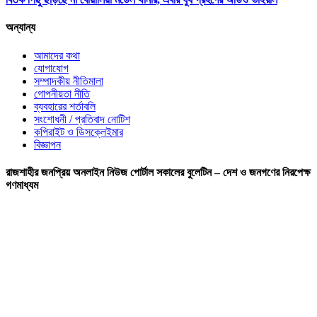
অন্যান্য
আমাদের কথা
যোগাযোগ
সম্পাদকীয় নীতিমালা
গোপনীয়তা নীতি
ব্যবহারের শর্তাবলি
সংশোধনী / প্রতিবাদ নোটিশ
কপিরাইট ও ডিসক্লেইমার
বিজ্ঞাপন
রাজশাহীর জনপ্রিয় অনলাইন নিউজ পোর্টাল সকালের বুলেটিন – দেশ ও জনগণের নিরপেক্ষ
গণমাধ্যম