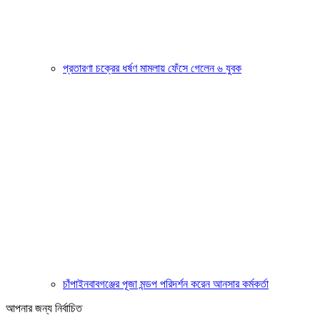
প্রতারণা চক্রের ধর্ষণ মামলায় ফেঁসে গেলেন ৬ যুবক
চাঁপাইনবাবগঞ্জের পূজা মন্ডপ পরিদর্শন করেন আনসার কর্মকর্তা
আপনার জন্য নির্বাচিত