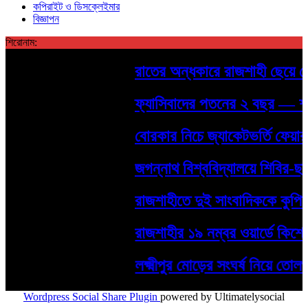
কপিরাইট ও ডিসক্লেইমার
বিজ্ঞাপন
শিরোনাম:
রাতের অন্ধকারে রাজশাহী ছেয়ে গেল 
ফ্যাসিবাদের পতনের ২ বছর — শহীদদের 
বোরকার নিচে জ্যাকেটভর্তি ফেয়ারডিল
জগন্নাথ বিশ্ববিদ্যালয়ে শিবির-ছাত
রাজশাহীতে দুই সাংবাদিককে কুপিয়ে 
রাজশাহীর ১৯ নম্বর ওয়ার্ডে কিশোর গ্যা
লক্ষ্মীপুর মোড়ের সংঘর্ষ নিয়ে তোলপ
Wordpress Social Share Plugin
powered by Ultimatelysocial