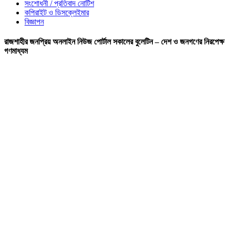
সংশোধনী / প্রতিবাদ নোটিশ
কপিরাইট ও ডিসক্লেইমার
বিজ্ঞাপন
রাজশাহীর জনপ্রিয় অনলাইন নিউজ পোর্টাল সকালের বুলেটিন – দেশ ও জনগণের নিরপেক্ষ
গণমাধ্যম