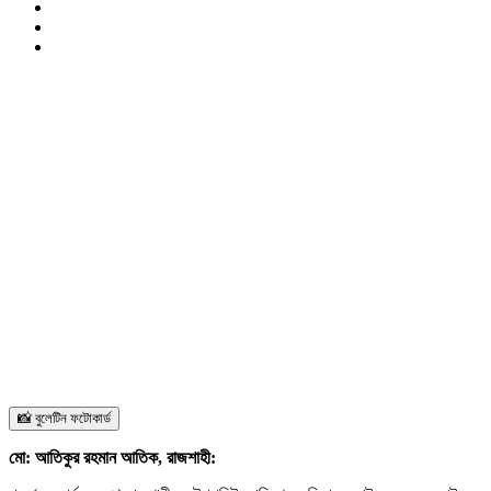
📸 বুলেটিন ফটোকার্ড
মো: আতিকুর রহমান আতিক, রাজশাহী: