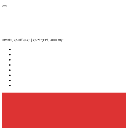
মঙ্গলবার , ২৬ মার্চ ২০২৪ | ২৩শে শ্রাবণ, ১৪৩৩ বঙ্গাব্দ