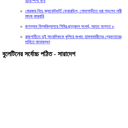
হৃদয়স্পর্শী বাণী
বোরকার নিচে জ্যাকেটভর্তি ফেয়ারডিল, গোদাগাড়ীতে ধরা পড়লেন নারী
মাদক কারবারি
জগন্নাথ বিশ্ববিদ্যালয়ে শিবির-ছাত্রদল সংঘর্ষ, আহত অন্তত ৮
রাজশাহীতে দুই সাংবাদিককে কুপিয়ে জখম: হামলাকারীদের গ্রেফতারের
দাবিতে মানববন্ধন
বুলেটিনের সর্বোচ্চ পঠিত - সারাদেশ