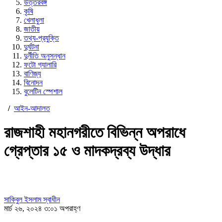
উত্তরবঙ্গ
কৃষি
খেলাধুলা
জাতীয়
তথ্য-প্রযুক্তি
দুর্ঘটনা
দুর্নীতি অনুসন্ধান
ফটো গ্যালারি
বাণিজ্য
বিনোদন
বুলেটিন স্পেশাল
/
আইন-আদালত
রাজশাহী মহানগরীতে বিভিন্ন অপরাধে
গ্রেপ্তার ১৫ ও মাদকদ্রব্য উদ্ধার
সাকিবুল ইসলাম স্বাধীন
মার্চ ২৬, ২০২৪ ৩:০১ অপরাহ্ণ