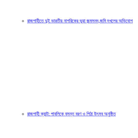
রাজশাহীতে দুই ভারতীয় নাগরিকের ভুয়া জন্মসনদ,জমি দখলের অভিযোগ
রাজশাহী ক্যান্ট: পাবলিকে বসন্ত বরণ ও পিঠা উৎসব অনুষ্ঠিত