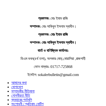
প্রকাশক:
মোঃ ইমাম রাজি
সম্পাদক:
মোঃ সাকিবুল ইসলাম স্বাধীন।
প্রকাশক: মোঃ ইমাম রাজি
সম্পাদক
: মোঃ সাকিবুল ইসলাম স্বাধীন।
বার্তা ও বাণিজ্যিক কার্যালয়:
ডিএম ভবন(৪র্থ তলা), অলকার মোড়,বোয়ালিয়া ,রাজশাহী
ফোন নাম্বার- 01717-725868
ইমেইল: sokalerbulletin@gmail.com
আমাদের কথা
যোগাযোগ
সম্পাদকীয় নীতিমালা
গোপনীয়তা নীতি
ব্যবহারের শর্তাবলি
সংশোধনী / প্রতিবাদ নোটিশ