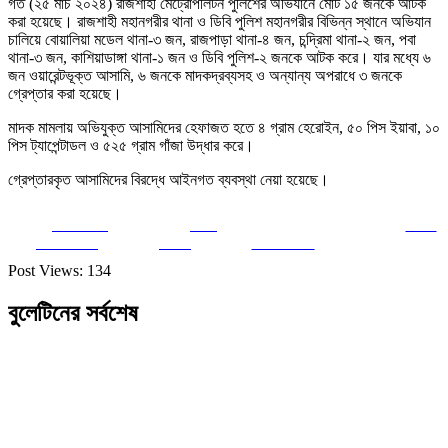
গত (২৫ মার্চ ২০২৪) রাজশাহী মেট্রোপলিটন পুলিশের অভিযানে মোট ১৫ জনকে আটক
করা হয়েছে। রাজশাহী মহানগরীর থানা ও ডিবি পুলিশ মহানগরীর বিভিন্ন স্থানে অভিযান
চালিয়ে বোয়ালিয়া মডেল থানা-৩ জন, রাজপাড়া থানা-৪ জন, চন্দ্রিমা থানা-২ জন, পবা
থানা-৩ জন, কাশিয়াডাঙ্গা থানা-১ জন ও ডিবি পুলিশ-২ জনকে আটক করে। যার মধ্যে ৬
জন ওয়ারেন্টভূক্ত আসামি, ৬ জনকে মাদকদ্রব্যসহ ও অন্যান্য অপরাধে ৩ জনকে
গ্রেপ্তার করা হয়েছে।
মাদক মামলায় অভিযুক্ত আসামিদের হেফাজত হতে ৪ গ্রাম হেরোইন, ৫০ পিস ইয়াবা, ১০
পিস ট্যাপেন্টাডল ও ৫২৫ গ্রাম গাঁজা উদ্ধার করে।
গ্রেপ্তারকৃত আসামিদের বিরদ্ধে আইনগত ব্যবস্থা নেয়া হয়েছে।
Share on
Post
Save
Facebook
on X
Follow us
Post Views:
134
বুলেটিনের সর্বশেষ