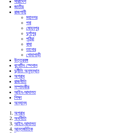
সারাদেশ
জাতীয়
রাজশাহী
মহানগর
পবা
মোহনপুর
দুর্গাপুর
পুঠিয়া
বাঘা
তানোর
গোদাগাড়ী
উত্তরবঙ্গ
বুলেটিন স্পেশাল
দুর্নীতি অনুসন্ধান
অপরাধ
রাজনীতি
সম্পাদকীয়
আইন-আদালত
শিক্ষা
অন্যান্য
অপরাধ
অর্থনীতি
আইন-আদালত
আন্তর্জাতিক