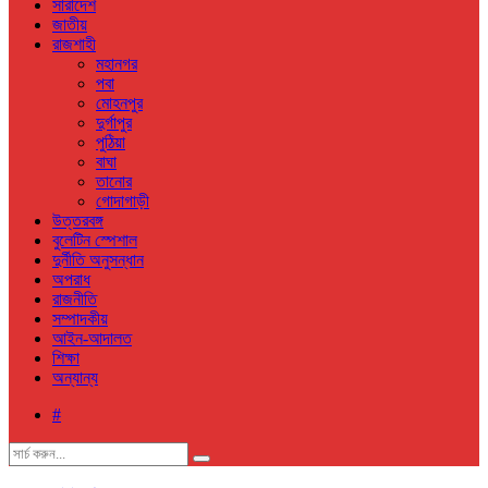
সারাদেশ
জাতীয়
রাজশাহী
মহানগর
পবা
মোহনপুর
দুর্গাপুর
পুঠিয়া
বাঘা
তানোর
গোদাগাড়ী
উত্তরবঙ্গ
বুলেটিন স্পেশাল
দুর্নীতি অনুসন্ধান
অপরাধ
রাজনীতি
সম্পাদকীয়
আইন-আদালত
শিক্ষা
অন্যান্য
#