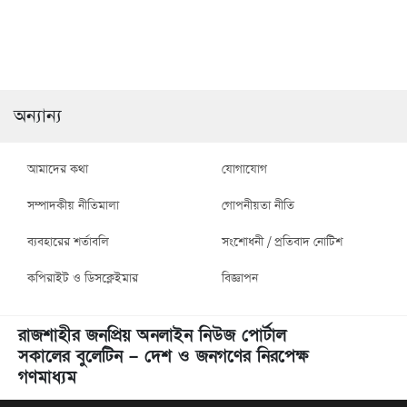
বিভিন্ন কেন্দ্র পরিদর্শন শেষে
নিম্নমানের সামগ্রী দিয়ে রাস্তা
গোদাগাড়ীতে ভোট দিলেন
নির্মাণের অভিযোগ, প্রশ্ন করায়
জামায়াতের যুবনেতা
সাংবাদিককে হুমকি
সালাউদ্দিন
অন্যান্য
আমাদের কথা
যোগাযোগ
সম্পাদকীয় নীতিমালা
গোপনীয়তা নীতি
ব্যবহারের শর্তাবলি
সংশোধনী / প্রতিবাদ নোটিশ
কপিরাইট ও ডিসক্লেইমার
বিজ্ঞাপন
রাজশাহীর জনপ্রিয় অনলাইন নিউজ পোর্টাল
সকালের বুলেটিন – দেশ ও জনগণের নিরপেক্ষ
গণমাধ্যম