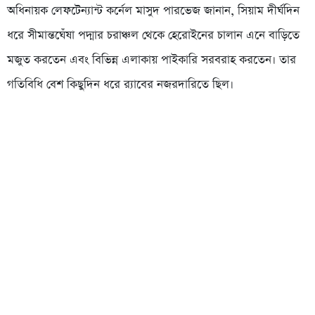
অধিনায়ক লেফটেন্যান্ট কর্নেল মাসুদ পারভেজ জানান, সিয়াম দীর্ঘদিন
ধরে সীমান্তঘেঁষা পদ্মার চরাঞ্চল থেকে হেরোইনের চালান এনে বাড়িতে
মজুত করতেন এবং বিভিন্ন এলাকায় পাইকারি সরবরাহ করতেন। তার
গতিবিধি বেশ কিছুদিন ধরে র‌্যাবের নজরদারিতে ছিল।