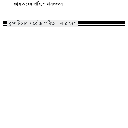
গ্রেফতারের দাবিতে মানববন্ধন
বুলেটিনের সর্বোচ্চ পঠিত - সারাদেশ