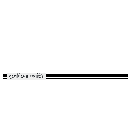
রাতের অন্ধকারে রাজশাহী ছেয়ে গেল
ফ্যাসিবাদের পতনের ২
রহস্যময় পোস্টারে — টার্গেট খোদ পুলিশ!
স্মরণে রাসিক প্রশাসকের হ
বুলেটিনের জনপ্রিয়