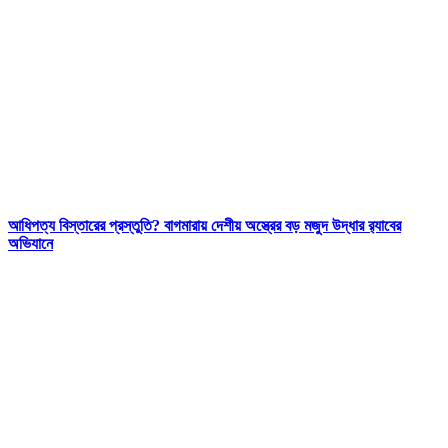
আধিপত্য বিস্তারের প্রস্তুতি? বাগমারায় দেশীয় অস্ত্রের বড় মজুদ উদ্ধার র‌্যাবের
অভিযানে