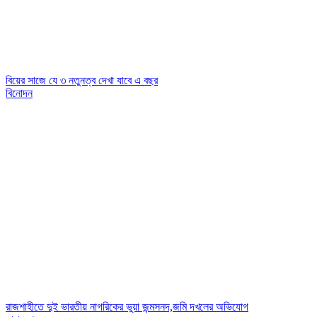
বিয়ের সাজে যে ৩ নতুনত্ব দেখা যাবে এ বছর
বিনোদন
রাজশাহীতে দুই ভারতীয় নাগরিকের ভুয়া জন্মসনদ,জমি দখলের অভিযোগ