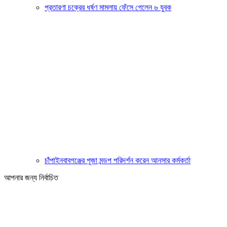
প্রতারণা চক্রের ধর্ষণ মামলায় ফেঁসে গেলেন ৬ যুবক
চাঁপাইনবাবগঞ্জের পূজা মন্ডপ পরিদর্শন করেন আনসার কর্মকর্তা
আপনার জন্য নির্বাচিত