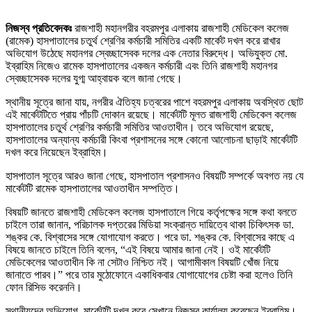
নিজস্ব প্রতিবেদকঃ
রাজশাহী মহানগরীর বহরমপুর এলাকায় রাজশাহী মেডিকেল কলেজ
(রামেক) হাসপাতালের চতুর্থ শ্রেণির কর্মচারী সমিতির একটি মার্কেট দখল করে রাখার
অভিযোগ উঠেছে মহানগর স্বেচ্ছাসেবক দলের এক নেতার বিরুদ্ধে। অভিযুক্ত মো.
ইব্রাহিম নিজেও রামেক হাসপাতালের একজন কর্মচারী এবং তিনি রাজশাহী মহানগর
স্বেচ্ছাসেবক দলের যুগ্ম আহ্বায়ক বলে জানা গেছে।
স্থানীয় সূত্রে জানা যায়, নগরীর ঐতিহ্য চত্বরের পাশে বহরমপুর এলাকায় অবস্থিত ছোট
এই মার্কেটটিতে প্রায় পাঁচটি দোকান রয়েছে। মার্কেটটি মূলত রাজশাহী মেডিকেল কলেজ
হাসপাতালের চতুর্থ শ্রেণির কর্মচারী সমিতির আওতাধীন। তবে অভিযোগ রয়েছে,
হাসপাতালের অন্যান্য কর্মচারী কিংবা প্রশাসনের সঙ্গে কোনো আলোচনা ছাড়াই মার্কেটটি
দখল করে নিয়েছেন ইব্রাহিম।
হাসপাতাল সূত্রে আরও জানা গেছে, হাসপাতাল প্রশাসনও বিষয়টি সম্পর্কে অবগত নয় যে
মার্কেটটি রামেক হাসপাতালের আওতাধীন সম্পত্তি।
বিষয়টি জানতে রাজশাহী মেডিকেল কলেজ হাসপাতালে গিয়ে কর্তৃপক্ষের সঙ্গে কথা বলতে
চাইলে তারা জানান, পরিচালক দপ্তরের মিডিয়া সংক্রান্ত দায়িত্বে থাকা চিকিৎসক ডা.
শঙ্কর কে. বিশ্বাসের সঙ্গে যোগাযোগ করতে। পরে ডা. শঙ্কর কে. বিশ্বাসের কাছে এ
বিষয়ে জানতে চাইলে তিনি বলেন, “এই বিষয়ে আমার জানা নেই। ওই মার্কেটটি
মেডিকেলের আওতাধীন কি না সেটাও নিশ্চিত নই। আগামীকাল বিষয়টি খোঁজ নিয়ে
জানাতে পারব।” পরে তার মুঠোফোনে একাধিকবার যোগাযোগের চেষ্টা করা হলেও তিনি
ফোন রিসিভ করেননি।
স্থানীয়দের অভিযোগ, মার্কেটটি দখল করে সেখানে নিজস্ব কার্যালয় করেছেন ইব্রাহিম।