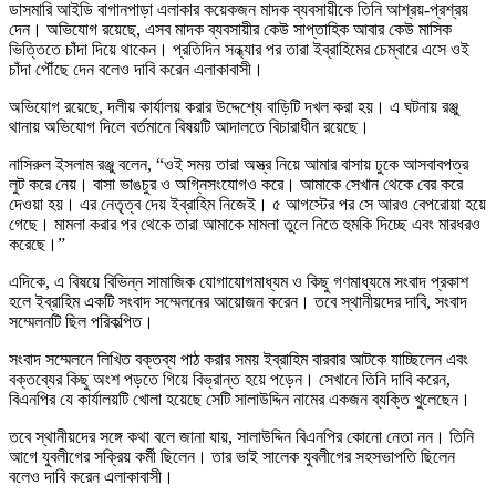
ডাসমারি আইডি বাগানপাড়া এলাকার কয়েকজন মাদক ব্যবসায়ীকে তিনি আশ্রয়-প্রশ্রয়
দেন। অভিযোগ রয়েছে, এসব মাদক ব্যবসায়ীর কেউ সাপ্তাহিক আবার কেউ মাসিক
ভিত্তিতে চাঁদা দিয়ে থাকেন। প্রতিদিন সন্ধ্যার পর তারা ইব্রাহিমের চেম্বারে এসে ওই
চাঁদা পৌঁছে দেন বলেও দাবি করেন এলাকাবাসী।
অভিযোগ রয়েছে, দলীয় কার্যালয় করার উদ্দেশ্যে বাড়িটি দখল করা হয়। এ ঘটনায় রঞ্জু
থানায় অভিযোগ দিলে বর্তমানে বিষয়টি আদালতে বিচারাধীন রয়েছে।
নাসিরুল ইসলাম রঞ্জু বলেন, “ওই সময় তারা অস্ত্র নিয়ে আমার বাসায় ঢুকে আসবাবপত্র
লুট করে নেয়। বাসা ভাঙচুর ও অগ্নিসংযোগও করে। আমাকে সেখান থেকে বের করে
দেওয়া হয়। এর নেতৃত্ব দেয় ইব্রাহিম নিজেই। ৫ আগস্টের পর সে আরও বেপরোয়া হয়ে
গেছে। মামলা করার পর থেকে তারা আমাকে মামলা তুলে নিতে হুমকি দিচ্ছে এবং মারধরও
করেছে।”
এদিকে, এ বিষয়ে বিভিন্ন সামাজিক যোগাযোগমাধ্যম ও কিছু গণমাধ্যমে সংবাদ প্রকাশ
হলে ইব্রাহিম একটি সংবাদ সম্মেলনের আয়োজন করেন। তবে স্থানীয়দের দাবি, সংবাদ
সম্মেলনটি ছিল পরিকল্পিত।
সংবাদ সম্মেলনে লিখিত বক্তব্য পাঠ করার সময় ইব্রাহিম বারবার আটকে যাচ্ছিলেন এবং
বক্তব্যের কিছু অংশ পড়তে গিয়ে বিভ্রান্ত হয়ে পড়েন। সেখানে তিনি দাবি করেন,
বিএনপির যে কার্যালয়টি খোলা হয়েছে সেটি সালাউদ্দিন নামের একজন ব্যক্তি খুলেছেন।
তবে স্থানীয়দের সঙ্গে কথা বলে জানা যায়, সালাউদ্দিন বিএনপির কোনো নেতা নন। তিনি
আগে যুবলীগের সক্রিয় কর্মী ছিলেন। তার ভাই সালেক যুবলীগের সহসভাপতি ছিলেন
বলেও দাবি করেন এলাকাবাসী।