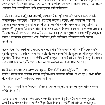
রাতে সেখানে দীর্ঘ সময় আড্ডা চলে এবং মাদকসেবীদেরও আসা–যাওয়া রয়েছে। এ কারণে
এলাকায় নিরাপত্তাহীনতা তৈরি হয়েছে বলে দাবি বাসিন্দাদের।
এ ঘটনায় এলাকার বাসিন্দারা রাজশাহী মেট্রোপলিটন পুলিশের কমিশনারের কাছে একটি
স্মারকলিপিও দিয়েছেন। স্মারকলিপিতে তারা উল্লেখ করেন, মো. ইব্রাহিম মহানগর
স্বেচ্ছাসেবক দলের যুগ্ম আহ্বায়ক পরিচয়ে সরকারি স্থাপনা দখল করে কিছু টোকাই ও
মাদকসেবী যুবকদের নিয়ে এলাকায় মাদক কর্মকাণ্ড পরিচালনা করছেন। রাত হলে এলাকায়
ছিনতাইয়ের ঘটনাও ঘটছে বলে অভিযোগ করা হয়। এ অবস্থায় এলাকায় শান্তি-শৃঙ্খলা
রক্ষায় প্রশাসনের হস্তক্ষেপ এবং নিয়মিত পুলিশি অভিযান পরিচালনার দাবি জানান
স্থানীয়রা।
সরেজমিনে গিয়ে দেখা যায়, মার্কেটের সামনে বিএনপির রাজপাড়া থানা কার্যালয়ের একটি
ব্যানার ঝুলছে। সেখানে বিএনপির চেয়ারপারসন খালেদা জিয়ার মৃত্যুতে শোক প্রকাশ করে
ব্যানারও টানানো হয়েছে। মার্কেটের একটি সেলুন দোকান ইব্রাহিম নিজেই ভাড়া দিয়েছেন
এবং সেখান থেকে প্রতি মাসে ভাড়া আদায় করছেন বলে স্থানীয়রা জানান।
স্থানীয়দের ভাষ্য, এর আগে ওই স্থানে বিআরটিসির বাস কাউন্টার ছিল। পরে
ফ্লাইওভারের কাজ চলমান থাকায় কাউন্টারগুলো অন্যত্র সরিয়ে নেওয়া হয়। তখন ফাঁকা
পড়ে থাকা মার্কেটটি দখল করে নেন ইব্রাহিম।
এর আগেও ইব্রাহিমের বিরুদ্ধে নাসিরুল ইসলাম রঞ্জু নামের এক ব্যক্তির বাড়ি দখলের
অভিযোগ ওঠে।
এছাড়াও তার বেপরোয়া কর্মকাণ্ড, দখলবাজি ও মাদক সিন্ডিকেটের সঙ্গে সম্পৃক্ততার
একাধিক এলাকার বাসিন্দারা অতিষ্ঠ ইব্রাহিমের বিষয়ে। স্থানীয়রা জানান, বহরমপুর ও