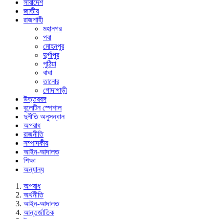
সারাদেশ
জাতীয়
রাজশাহী
মহানগর
পবা
মোহনপুর
দুর্গাপুর
পুঠিয়া
বাঘা
তানোর
গোদাগাড়ী
উত্তরবঙ্গ
বুলেটিন স্পেশাল
দুর্নীতি অনুসন্ধান
অপরাধ
রাজনীতি
সম্পাদকীয়
আইন-আদালত
শিক্ষা
অন্যান্য
অপরাধ
অর্থনীতি
আইন-আদালত
আন্তর্জাতিক