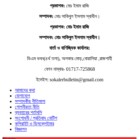
প্রকাশক:
মোঃ ইমাম রাজি
সম্পাদক:
মোঃ সাকিবুল ইসলাম স্বাধীন।
প্রকাশক: মোঃ ইমাম রাজি
সম্পাদক
: মোঃ সাকিবুল ইসলাম স্বাধীন।
বার্তা ও বাণিজ্যিক কার্যালয়:
ডিএম ভবন(৪র্থ তলা), অলকার মোড়,বোয়ালিয়া ,রাজশাহী
ফোন নাম্বার- 01717-725868
ইমেইল: sokalerbulletin@gmail.com
আমাদের কথা
যোগাযোগ
সম্পাদকীয় নীতিমালা
গোপনীয়তা নীতি
ব্যবহারের শর্তাবলি
সংশোধনী / প্রতিবাদ নোটিশ
কপিরাইট ও ডিসক্লেইমার
বিজ্ঞাপন