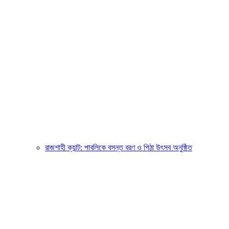
রাজশাহী ক্যান্ট: পাবলিকে বসন্ত বরণ ও পিঠা উৎসব অনুষ্ঠিত