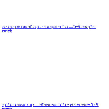
রাতের অন্ধকারে রাজশাহী ছেয়ে গেল রহস্যময় পোস্টারে — টার্গেট খোদ পুলিশ!
রাজশাহী
ফ্যাসিবাদের পতনের ২ বছর — শহীদদের স্মরণে রাসিক প্রশাসকের হৃদয়স্পর্শী বাণী