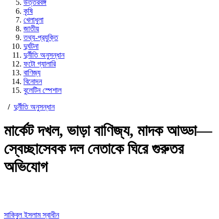
উত্তরবঙ্গ
কৃষি
খেলাধুলা
জাতীয়
তথ্য-প্রযুক্তি
দুর্ঘটনা
দুর্নীতি অনুসন্ধান
ফটো গ্যালারি
বাণিজ্য
বিনোদন
বুলেটিন স্পেশাল
/
দুর্নীতি অনুসন্ধান
মার্কেট দখল, ভাড়া বাণিজ্য, মাদক আড্ডা—
স্বেচ্ছাসেবক দল নেতাকে ঘিরে গুরুতর
অভিযোগ
সাকিবুল ইসলাম স্বাধীন