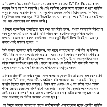
অভিযোগের বিষয়ে সালাউদ্দিনের সঙ্গে যোগাযোগ করা হলে তিনি বিএনপির কোনো পদে
আছেন কি না তা স্পষ্ট করেননি। বিএনপি কার্যালয় খোলার জন্য মহানগর বা থানা কমিটির
অনুমতি নেওয়া হয়েছিল কি না—এ প্রশ্নের জবাবও দেননি। তিনি বলেন, “এ বিষয়ে
ইব্রাহিমের সঙ্গে কথা বলুন, তিনি বিস্তারিত বলতে পারবেন।” পরে তিনি ফোন কেটে দেন
এবং আর যোগাযোগ করা সম্ভব হয়নি।
এ বিষয়ে সরেজমিনে ইব্রাহিমের সঙ্গে কথা হলে তিনি বলেন, “সংবাদ সম্মেলনটা লিখিত না
করে মুখে বললেই ভালো হতো। আমি আমার এক সাংবাদিক বন্ধুকে দিয়ে সংবাদ
সম্মেলনের আয়োজন করতে বলেছিলাম। তার বন্ধুই স্ক্রিপ্ট লিখে দিয়েছিল। এজন্য
পড়তে একটু সমস্যা হয়েছে।”
তিনি সংবাদ সম্মেলনে দাবি করেছিলেন, তার কাছে অন্তরের আওয়ামী লীগের বিভিন্ন
মিটিং–মিছিলে অংশ নেওয়ার ছবি রয়েছে। তবে সে ছবি দেখাতে পারেননি। দেখিয়েছে
অন্তরের বন্ধু যিনি নাকি ছাত্রলীগের সাথে হয়তো জড়িত ছিলেন তার জন্মদিনে কেক
কাটার সময় উপস্থিত থাকা ছবি। কথোপকথনের এক পর্যায়ে তিনি রাজশাহী মহানগর
স্বেচ্ছাসেবক দলের এক সিনিয়র নেতার বিরুদ্ধেও কটূক্তি করেন।
এ বিষয়ে রাজশাহী মহানগর স্বেচ্ছাসেবক দলের আহ্বায়ক মীর তারেকের সঙ্গে যোগাযোগ
করা হলে তিনি বলেন, “রাজশাহীতে জাতীয়তাবাদী স্বেচ্ছাসেবক দল একটি পরিচ্ছন্ন
সংগঠন হিসেবে কাজ করে আসছে। বিগত সময় থেকে এবং ৫ আগস্টের পরেও আমরা
শহীদ জিয়াউর রহমানের আদর্শ ধারণ করে চলছি। কেউ যদি স্বেচ্ছাসেবক দলের নাম
ভাঙিয়ে কোনো অপকর্ম করে, তার দায় সংগঠন নেবে না। অভিযোগের সত্যতা পাওয়া
গেলে অবশ্যই সাংগঠনিক ব্যবস্থা নেওয়া হবে।”
এই বিষয়ে বক্তব্য জানতে বাংলাদেশ জাতীয়তাবাদী স্বেচ্ছাসেবক দলের কেন্দ্রীয় কমিটির