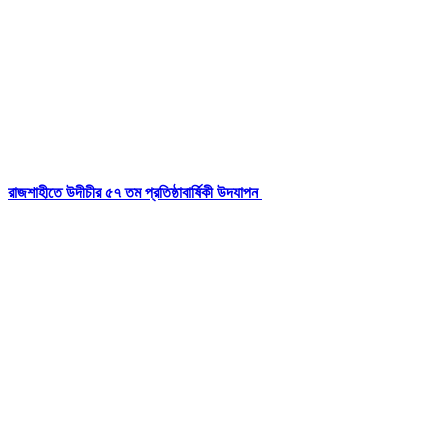
রাজশাহীতে উদীচীর ৫৭ তম প্রতিষ্ঠাবার্ষিকী উদযাপন