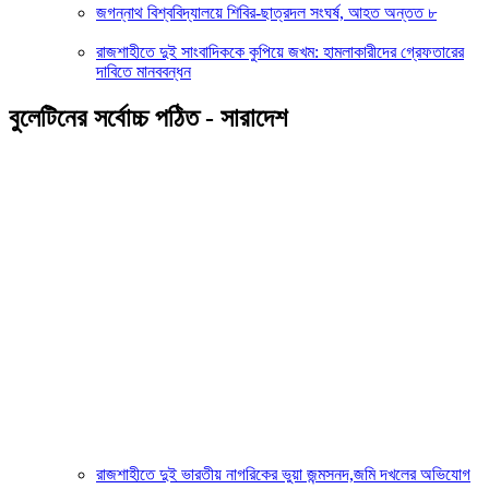
জগন্নাথ বিশ্ববিদ্যালয়ে শিবির-ছাত্রদল সংঘর্ষ, আহত অন্তত ৮
রাজশাহীতে দুই সাংবাদিককে কুপিয়ে জখম: হামলাকারীদের গ্রেফতারের
দাবিতে মানববন্ধন
বুলেটিনের সর্বোচ্চ পঠিত - সারাদেশ
রাজশাহীতে দুই ভারতীয় নাগরিকের ভুয়া জন্মসনদ,জমি দখলের অভিযোগ