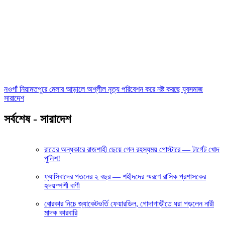
নওগাঁ নিয়ামতপুরে মেলার আড়ালে অশ্লীল নৃত্য পরিবেশন করে নষ্ট করছে যুবসমাজ
সারাদেশ
সর্বশেষ - সারাদেশ
রাতের অন্ধকারে রাজশাহী ছেয়ে গেল রহস্যময় পোস্টারে — টার্গেট খোদ
পুলিশ!
ফ্যাসিবাদের পতনের ২ বছর — শহীদদের স্মরণে রাসিক প্রশাসকের
হৃদয়স্পর্শী বাণী
বোরকার নিচে জ্যাকেটভর্তি ফেয়ারডিল, গোদাগাড়ীতে ধরা পড়লেন নারী
মাদক কারবারি