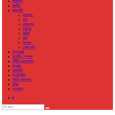
সারাদেশ
জাতীয়
রাজশাহী
মহানগর
পবা
মোহনপুর
দুর্গাপুর
পুঠিয়া
বাঘা
তানোর
গোদাগাড়ী
উত্তরবঙ্গ
বুলেটিন স্পেশাল
দুর্নীতি অনুসন্ধান
অপরাধ
রাজনীতি
সম্পাদকীয়
আইন-আদালত
শিক্ষা
অন্যান্য
#