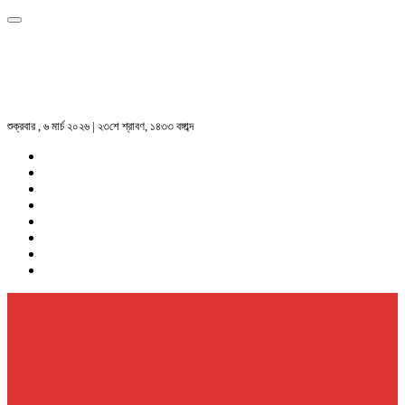
শুক্রবার , ৬ মার্চ ২০২৬ | ২৩শে শ্রাবণ, ১৪৩৩ বঙ্গাব্দ