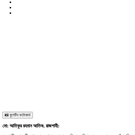
📸 বুলেটিন ফটোকার্ড
মো: আতিকুর রহমান আতিক, রাজশাহী: