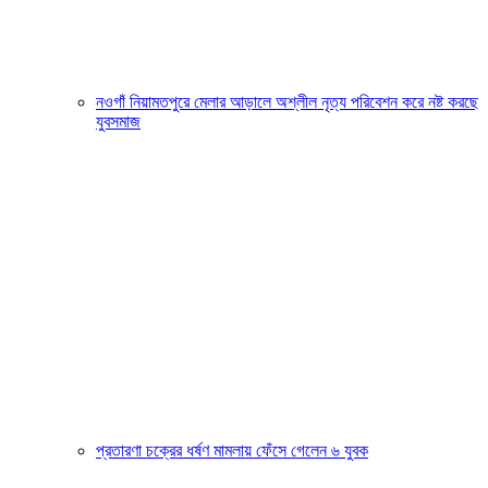
নওগাঁ নিয়ামতপুরে মেলার আড়ালে অশ্লীল নৃত্য পরিবেশন করে নষ্ট করছে
যুবসমাজ
প্রতারণা চক্রের ধর্ষণ মামলায় ফেঁসে গেলেন ৬ যুবক