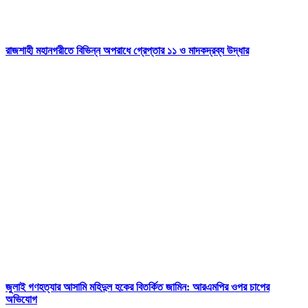
রাজশাহী মহানগরীতে বিভিন্ন অপরাধে গ্রেপ্তার ১১ ও মাদকদ্রব্য উদ্ধার
জুলাই গণহত্যার আসামি মহিদুল হকের বিতর্কিত জামিন: আরএমপির ওপর চাপের
অভিযোগ