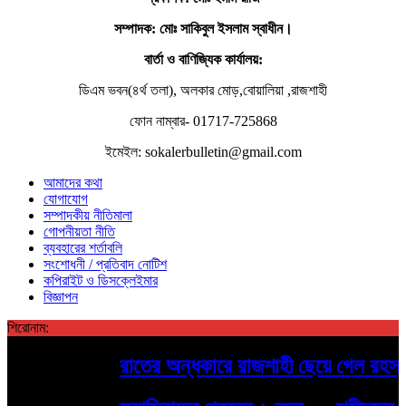
সম্পাদক
: মোঃ সাকিবুল ইসলাম স্বাধীন।
বার্তা ও বাণিজ্যিক কার্যালয়:
ডিএম ভবন(৪র্থ তলা), অলকার মোড়,বোয়ালিয়া ,রাজশাহী
ফোন নাম্বার- 01717-725868
ইমেইল: sokalerbulletin@gmail.com
আমাদের কথা
যোগাযোগ
সম্পাদকীয় নীতিমালা
গোপনীয়তা নীতি
ব্যবহারের শর্তাবলি
সংশোধনী / প্রতিবাদ নোটিশ
কপিরাইট ও ডিসক্লেইমার
বিজ্ঞাপন
শিরোনাম:
রাতের অন্ধকারে রাজশাহী ছেয়ে গেল রহস্যময়