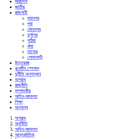
সারাদেশ
জাতীয়
রাজশাহী
মহানগর
পবা
মোহনপুর
দুর্গাপুর
পুঠিয়া
বাঘা
তানোর
গোদাগাড়ী
উত্তরবঙ্গ
বুলেটিন স্পেশাল
দুর্নীতি অনুসন্ধান
অপরাধ
রাজনীতি
সম্পাদকীয়
আইন-আদালত
শিক্ষা
অন্যান্য
অপরাধ
অর্থনীতি
আইন-আদালত
আন্তর্জাতিক