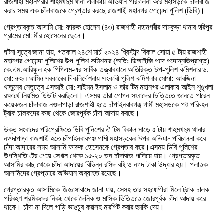
রাজশাহী মহানগরীর শাহমখদুম থানা এলাকায় অভিযান পরিচালনা করে মহাসড়কে চাঁদাবাজি
করার সময় এক চাঁদাবাজকে গ্রেপ্তার করছে রাজশাহী মহানগর গোয়েন্দা পুলিশ (ডিবি)।
গ্রেপ্তারকৃত আসামি মো: ফারুক হোসেন (৪৩) রাজশাহী মহানগরীর দামকুড়া থানার হরিপুর
গ্রামের মো: মীর হোসেনের ছেলে।
ঘটনা সূত্রে জানা যায়, গতকাল ২৪শে মার্চ ২০২৪ খ্রিস্টাব্দ বিকাল সোয়া ৫ টায় রাজশাহী
মহানগর গোয়েন্দা পুলিশের উপ-পুলিশ কমিশনার (অতি: ডিআইজি পদে পদোন্নতিপ্রাপ্ত)
কে.এম.আরিফুল হক পিপিএম-এর সার্বিক তত্ত্বাবধানে অতিরিক্ত উপ-পুলিশ কমিশনার ড.
মো: রুহুল আমিন সরকারের দিকনির্দেশনায় সহকারী পুলিশ কমিশনার মোসা: আরজিনা
খাতুনের নেতৃত্বে এসআই মো: সাইমন ইসলাম ও তাঁর টিম মহানগর এলাকায় আইন শৃঙ্খলা
রক্ষার্থে নিয়মিত ডিউটি করছিলো। এসময় তাঁরা গোপন সংবাদের ভিত্তিতে জানতে পারেন
কয়েকজন চাঁদাবাজ নওদাপাড়া রাজশাহী হতে চাঁপাইনবাবগঞ্জ গামী মহাসড়কে পশু পরিবহন
ট্রাক চালকদের কাছ থেকে জোরপূর্বক চাঁদা আদায় করছে।
উক্ত সংবাদের পরিপ্রেক্ষিতে ডিবি পুলিশের ঐ টিম বিকাল সাড়ে ৫ টায় শাহমখদুম থানার
নওদাপাড়া রাজশাহী হতে চাঁপাইনবাবগঞ্জ গামী মহাসড়কের উপর অভিযান পরিচালনা করে
চাঁদা আদায়ের সময় আসামি ফারুক হোসেনকে গ্রেপ্তার করে।এসময় ডিবি পুলিশের
উপস্থিতি টের পেয়ে সেখান থেকে ১৫-২০ জন চাঁদাবাজ পালিয়ে যায়। গ্রেপ্তারকৃত
আসামির কাছ থেকে চাঁদা আদায়ের বিভিন্ন রসিদ বহি ও নগদ টাকা উদ্ধার হয়। পলাতক
আসামিদের গ্রেপ্তারে অভিযান অব্যাহত রয়েছে।
গ্রেপ্তারকৃত আসামিকে জিজ্ঞাসাবাদে জানা যায়, সেসহ তার সহযোগীরা মিলে ট্রাক চালক
পরিবহণ শ্রমিকদের নিকট থেকে দৈনিক ও মাসিক ভিত্তিতে জোরপূর্বক চাঁদা আদায় করে
থাকে। চাঁদা না দিলে গাড়ি ভাঙচুর করাসহ মারপিট করার হুমকি দেয়।