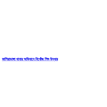
কাশিয়াডাঙ্গা থানার অভিযানে নিখোঁজ শিশু উদ্ধার