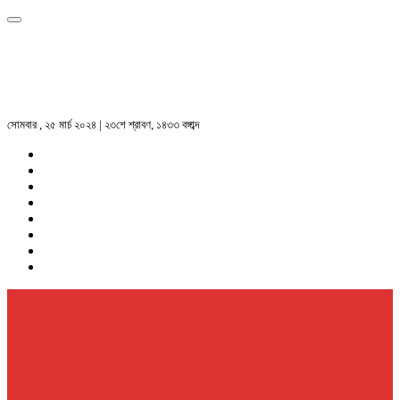
সোমবার , ২৫ মার্চ ২০২৪ | ২৩শে শ্রাবণ, ১৪৩৩ বঙ্গাব্দ