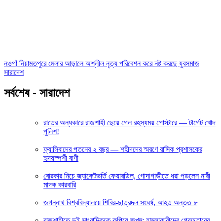
নওগাঁ নিয়ামতপুরে মেলার আড়ালে অশ্লীল নৃত্য পরিবেশন করে নষ্ট করছে যুবসমাজ
সারাদেশ
সর্বশেষ - সারাদেশ
রাতের অন্ধকারে রাজশাহী ছেয়ে গেল রহস্যময় পোস্টারে — টার্গেট খোদ
পুলিশ!
ফ্যাসিবাদের পতনের ২ বছর — শহীদদের স্মরণে রাসিক প্রশাসকের
হৃদয়স্পর্শী বাণী
বোরকার নিচে জ্যাকেটভর্তি ফেয়ারডিল, গোদাগাড়ীতে ধরা পড়লেন নারী
মাদক কারবারি
জগন্নাথ বিশ্ববিদ্যালয়ে শিবির-ছাত্রদল সংঘর্ষ, আহত অন্তত ৮
রাজশাহীতে দুই সাংবাদিককে কুপিয়ে জখম: হামলাকারীদের গ্রেফতারের