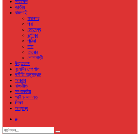
সারাদেশ
জাতীয়
রাজশাহী
মহানগর
পবা
মোহনপুর
দুর্গাপুর
পুঠিয়া
বাঘা
তানোর
গোদাগাড়ী
উত্তরবঙ্গ
বুলেটিন স্পেশাল
দুর্নীতি অনুসন্ধান
অপরাধ
রাজনীতি
সম্পাদকীয়
আইন-আদালত
শিক্ষা
অন্যান্য
#