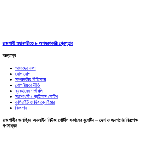
রাজশাহী মহানগরীতে ৮ অপহরণকারী গ্রেপ্তার
অন্যান্য
আমাদের কথা
যোগাযোগ
সম্পাদকীয় নীতিমালা
গোপনীয়তা নীতি
ব্যবহারের শর্তাবলি
সংশোধনী / প্রতিবাদ নোটিশ
কপিরাইট ও ডিসক্লেইমার
বিজ্ঞাপন
রাজশাহীর জনপ্রিয় অনলাইন নিউজ পোর্টাল সকালের বুলেটিন – দেশ ও জনগণের নিরপেক্ষ
গণমাধ্যম