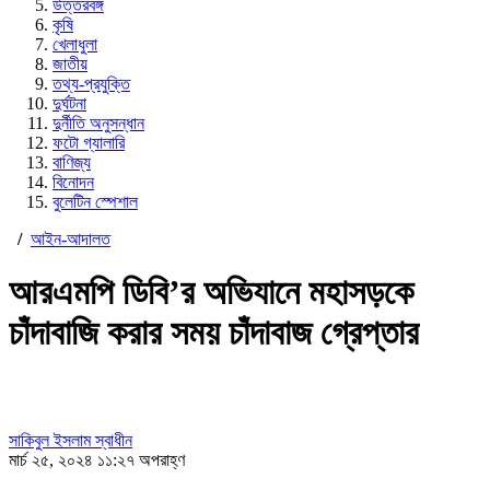
উত্তরবঙ্গ
কৃষি
খেলাধুলা
জাতীয়
তথ্য-প্রযুক্তি
দুর্ঘটনা
দুর্নীতি অনুসন্ধান
ফটো গ্যালারি
বাণিজ্য
বিনোদন
বুলেটিন স্পেশাল
/
আইন-আদালত
আরএমপি ডিবি’র অভিযানে মহাসড়কে
চাঁদাবাজি করার সময় চাঁদাবাজ গ্রেপ্তার
সাকিবুল ইসলাম স্বাধীন
মার্চ ২৫, ২০২৪ ১১:২৭ অপরাহ্ণ