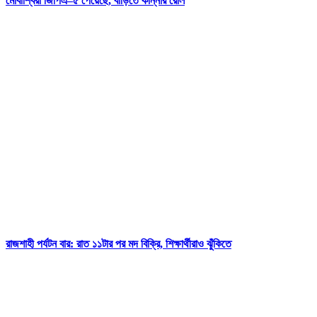
মোবাশ্বিরা জিপিএ–৫ পেয়েছে, বাড়িতে কান্নার রোল
রাজশাহী পর্যটন বার: রাত ১১টার পর মদ বিক্রি, শিক্ষার্থীরাও ঝুঁকিতে