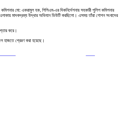
লিশ কমিশনার মো: একরামুল হক, পিপিএম-এর দিকনির্দেশনায় সহকারী পুলিশ কমিশনার
না এলাকায় মাদকদ্রব্য উদ্ধার অভিযান ডিউটি করছিলো। এসময় তাঁরা গোপন সংবাদের
েপ্তার করে।
ে জেল হাজতে প্রেরণ করা হয়েছে।
ollow us
Save