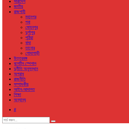
সারাদেশ
জাতীয়
রাজশাহী
মহানগর
পবা
মোহনপুর
দুর্গাপুর
পুঠিয়া
বাঘা
তানোর
গোদাগাড়ী
উত্তরবঙ্গ
বুলেটিন স্পেশাল
দুর্নীতি অনুসন্ধান
অপরাধ
রাজনীতি
সম্পাদকীয়
আইন-আদালত
শিক্ষা
অন্যান্য
#