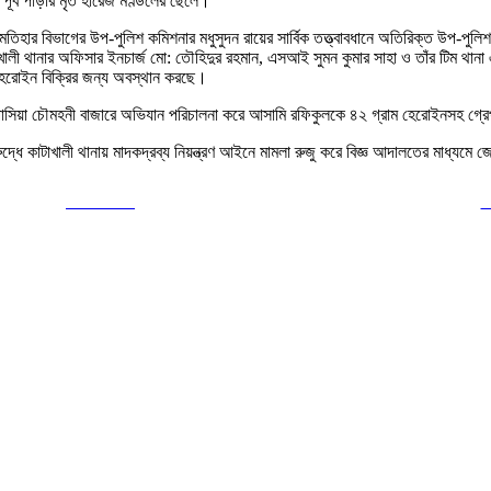
পূর্ব পাড়ার মৃত হারেজ মণ্ডলের ছেলে।
র মতিহার বিভাগের উপ-পুলিশ কমিশনার মধুসুদন রায়ের সার্বিক তত্ত্বাবধানে অতিরিক্ত উপ-পু
খালী থানার অফিসার ইনচার্জ মো: তৌহিদুর রহমান, এসআই সুমন কুমার সাহা ও তাঁর টিম থা
 হেরোইন বিক্রির জন্য অবস্থান করছে।
র কাপাসিয়া চৌমহনী বাজারে অভিযান পরিচালনা করে আসামি রফিকুলকে ৪২ গ্রাম হেরোইনসহ গ্র
ুদ্ধে কাটাখালী থানায় মাদকদ্রব্য নিয়ন্ত্রণ আইনে মামলা রুজু করে বিজ্ঞ আদালতের মাধ্যম
Post on X
F