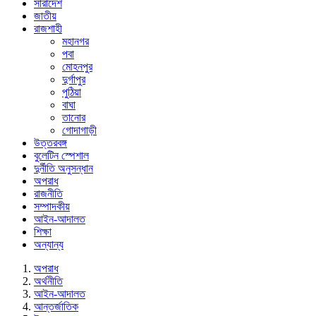
সারাদেশ
জাতীয়
রাজশাহী
মহানগর
পবা
মোহনপুর
দুর্গাপুর
পুঠিয়া
বাঘা
তানোর
গোদাগাড়ী
উত্তরবঙ্গ
বুলেটিন স্পেশাল
দুর্নীতি অনুসন্ধান
অপরাধ
রাজনীতি
সম্পাদকীয়
আইন-আদালত
শিক্ষা
অন্যান্য
অপরাধ
অর্থনীতি
আইন-আদালত
আন্তর্জাতিক