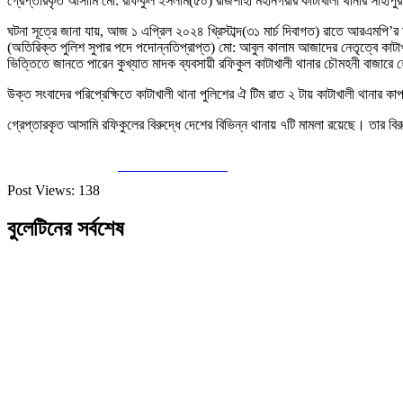
গ্রেপ্তারকৃত আসামি মো: রফিকুল ইসলাম(৫০) রাজশাহী মহানগরীর কাটাখালী থানার সাহাপুর 
ঘটনা সূত্রে জানা যায়, আজ ১ এপ্রিল ২০২৪ খ্রিস্টাব্দ(৩১ মার্চ দিবাগত) রাতে আরএমপি’
(অতিরিক্ত পুলিশ সুপার পদে পদোন্নতিপ্রাপ্ত) মো: আবুল কালাম আজাদের নেতৃত্বে কাটা
ভিত্তিতে জানতে পারেন কুখ্যাত মাদক ব্যবসায়ী রফিকুল কাটাখালী থানার চৌমহনী বাজারে
উক্ত সংবাদের পরিপ্রেক্ষিতে কাটাখালী থানা পুলিশের ঐ টিম রাত ২ টায় কাটাখালী থানা
গ্রেপ্তারকৃত আসামি রফিকুলের বিরুদ্ধে দেশের বিভিন্ন থানায় ৭টি মামলা রয়েছে। তার বির
Share on Facebook
Post Views:
138
বুলেটিনের সর্বশেষ