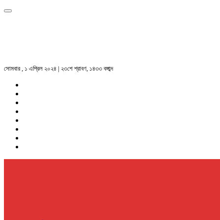
সোমবার , ১ এপ্রিল ২০২৪ | ২৩শে শ্রাবণ, ১৪৩৩ বঙ্গাব্দ