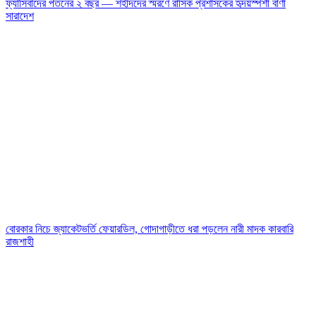
ফ্যাসিবাদের পতনের ২ বছর — শহীদদের স্মরণে রাসিক প্রশাসকের হৃদয়স্পর্শী বাণী
সারাদেশ
বোরকার নিচে জ্যাকেটভর্তি ফেয়ারডিল, গোদাগাড়ীতে ধরা পড়লেন নারী মাদক কারবারি
রাজশাহী