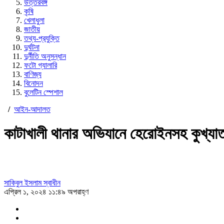
উত্তরবঙ্গ
কৃষি
খেলাধুলা
জাতীয়
তথ্য-প্রযুক্তি
দুর্ঘটনা
দুর্নীতি অনুসন্ধান
ফটো গ্যালারি
বাণিজ্য
বিনোদন
বুলেটিন স্পেশাল
/
আইন-আদালত
কাটাখালী থানার অভিযানে হেরোইনসহ কুখ্যাত 
সাকিবুল ইসলাম স্বাধীন
এপ্রিল ১, ২০২৪ ১১:৪৯ অপরাহ্ণ