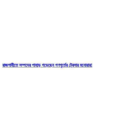
রাজশাহীতে সম্পদের পাহাড় গড়েছেন গণপূর্তের ট্রেসার মনোয়ার!