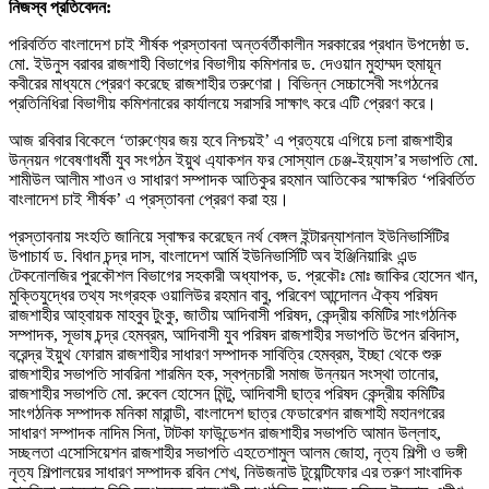
নিজস্ব প্রতিবেদন:
পরিবর্তিত বাংলাদেশ চাই শীর্ষক প্রস্তাবনা অন্তর্বর্তীকালীন সরকারের প্রধান উপদেষ্ঠা ড.
মো. ইউনুস বরাবর রাজশাহী বিভাগের বিভাগীয় কমিশনার ড. দেওয়ান মুহাম্মদ হুমায়ূন
কবীরের মাধ্যমে প্রেরণ করেছে রাজশাহীর তরুণেরা। বিভিন্ন সেচ্চাসেবী সংগঠনের
প্রতিনিধিরা বিভাগীয় কমিশনারের কার্যালয়ে সরাসরি সাক্ষাৎ করে এটি প্রেরণ করে।
আজ রবিবার বিকেলে ‘তারুণ্যের জয় হবে নিশ্চয়ই’ এ প্রত্যয়ে এগিয়ে চলা রাজশাহীর
উন্নয়ন গবেষণাধর্মী যুব সংগঠন ইয়ুথ এ্যাকশন ফর সোস্যাল চেঞ্জ-ইয়্যাস’র সভাপতি মো.
শামীউল আলীম শাওন ও সাধারণ সম্পাদক আতিকুর রহমান আতিকের স্মাক্ষরিত ‘পরিবর্তিত
বাংলাদেশ চাই শীর্ষক’ এ প্রস্তাবনা প্রেরণ করা হয়।
প্রস্তাবনায় সংহতি জানিয়ে স্বাক্ষর করেছেন নর্থ বেঙ্গল ইন্টারন্যাশনাল ইউনিভার্সিটির
উপাচার্য ড. বিধান চন্দ্র দাস, বাংলাদেশ আর্মি ইউনিভার্সিটি অব ইঞ্জিনিয়ারিং এন্ড
টেকনোলজির পুরকৌশল বিভাগের সহকারী অধ্যাপক, ড. প্রকৌঃ মোঃ জাকির হোসেন খান,
মুক্তিযুদ্ধের তথ্য সংগ্রহক ওয়ালিউর রহমান বাবু, পরিবেশ আন্দোলন ঐক্য পরিষদ
রাজশাহীর আহ্বায়ক মাহবুব টুংকু, জাতীয় আদিবাসী পরিষদ, কেন্দ্রীয় কমিটির সাংগঠনিক
সম্পাদক, সূভাষ চন্দ্র হেমব্রম, আদিবাসী যুব পরিষদ রাজশাহীর সভাপতি উপেন রবিদাস,
বরেন্দ্র ইয়ুথ ফোরাম রাজশাহীর সাধারণ সম্পাদক সাবিত্রি হেমব্রম, ইচ্ছা থেকে শুরু
রাজশাহীর সভাপতি সাবরিনা শারমিন হক, স্বপ্নচারী সমাজ উন্নয়ন সংস্থা তানোর,
রাজশাহীর সভাপতি মো. রুবেল হোসেন মিন্টু, আদিবাসী ছাত্র পরিষদ কেন্দ্রীয় কমিটির
সাংগঠনিক সম্পাদক মনিকা মারান্ডী, বাংলাদেশ ছাত্র ফেডারেশন রাজশাহী মহানগরের
সাধারণ সম্পাদক নাদিম সিনা, টাটকা ফাউন্ডেশন রাজশাহীর সভাপতি আমান উল্লাহ,
সচ্ছলতা এসোসিয়েশন রাজশাহীর সভাপতি এহতেশামুল আলম জোহা, নৃত্য শিল্পী ও ভঙ্গী
নৃত্য শিল্পালয়ের সাধারণ সম্পাদক রবিন শেখ, নিউজনাউ টুয়েন্টিফোর এর তরুণ সাংবাদিক