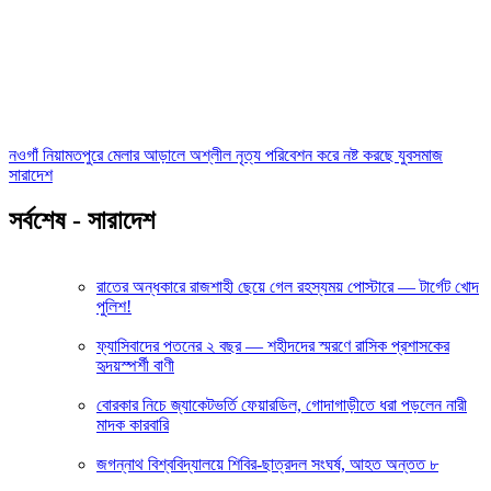
নওগাঁ নিয়ামতপুরে মেলার আড়ালে অশ্লীল নৃত্য পরিবেশন করে নষ্ট করছে যুবসমাজ
সারাদেশ
সর্বশেষ - সারাদেশ
রাতের অন্ধকারে রাজশাহী ছেয়ে গেল রহস্যময় পোস্টারে — টার্গেট খোদ
পুলিশ!
ফ্যাসিবাদের পতনের ২ বছর — শহীদদের স্মরণে রাসিক প্রশাসকের
হৃদয়স্পর্শী বাণী
বোরকার নিচে জ্যাকেটভর্তি ফেয়ারডিল, গোদাগাড়ীতে ধরা পড়লেন নারী
মাদক কারবারি
জগন্নাথ বিশ্ববিদ্যালয়ে শিবির-ছাত্রদল সংঘর্ষ, আহত অন্তত ৮