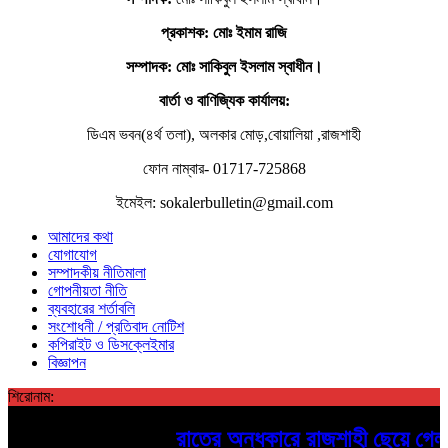
প্রকাশক: মোঃ ইমাম রাজি
সম্পাদক
: মোঃ সাকিবুল ইসলাম স্বাধীন।
বার্তা ও বাণিজ্যিক কার্যালয়:
ডিএম ভবন(৪র্থ তলা), অলকার মোড়,বোয়ালিয়া ,রাজশাহী
ফোন নাম্বার- 01717-725868
ইমেইল: sokalerbulletin@gmail.com
আমাদের কথা
যোগাযোগ
সম্পাদকীয় নীতিমালা
গোপনীয়তা নীতি
ব্যবহারের শর্তাবলি
সংশোধনী / প্রতিবাদ নোটিশ
কপিরাইট ও ডিসক্লেইমার
বিজ্ঞাপন
শিরোনাম:
রাতের অন্ধকারে রাজশাহী ছেয়ে গেল রহস্