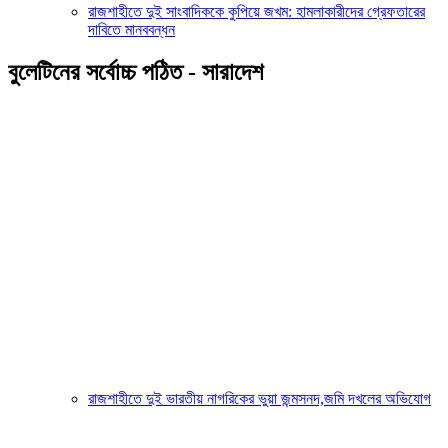
রাজশাহীতে দুই সাংবাদিককে কুপিয়ে জখম: হামলাকারীদের গ্রেফতারের
দাবিতে মানববন্ধন
বুলেটিনের সর্বোচ্চ পঠিত - সারাদেশ
রাজশাহীতে দুই ভারতীয় নাগরিকের ভুয়া জন্মসনদ,জমি দখলের অভিযোগ