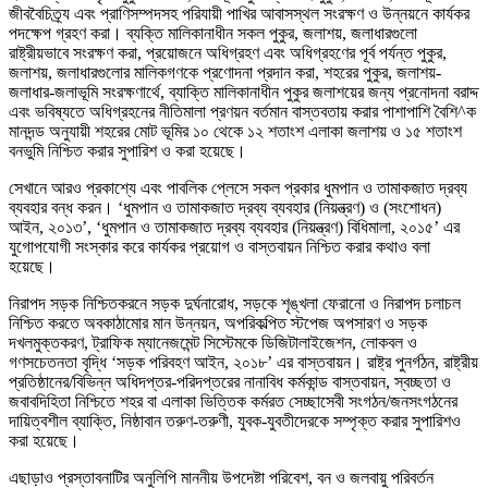
জীববৈচিত্র্য এবং প্রাণিসম্পদসহ পরিযায়ী পাখির আবাসস্থল সংরক্ষণ ও উন্নয়নে কার্যকর
পদক্ষেপ গ্রহণ করা। ব্যক্তি মালিকানাধীন সকল পুকুর, জলাশয়, জলাধারগুলো
রাষ্ট্রীয়ভাবে সংরক্ষণ করা, প্রয়োজনে অধিগ্রহণ এবং অধিগ্রহণের পূর্ব পর্যন্ত পুকুর,
জলাশয়, জলাধারগুলোর মালিকগণকে প্রণোদনা প্রদান করা, শহরের পুকুর, জলাশয়-
জলাধার-জলাভূমি সংরক্ষণার্থে, ব্যাক্তি মালিকানাধীন পুকুর জলাশয়ের জন্য প্রনোদনা বরাদ্দ
এবং ভবিষ্যতে অধিগ্রহনের নীতিমালা প্রণয়ন বর্তমান বাস্তবতায় করার পাশাপাশি বৈশি^ক
মানদন্ড অনুযায়ী শহরের মোট ভূমির ১০ থেকে ১২ শতাংশ এলাকা জলাশয় ও ১৫ শতাংশ
বনভুমি নিশ্চিত করার সুপারিশ ও করা হয়েছে।
সেখানে আরও প্রকাশ্যে এবং পাবলিক প্লেসে সকল প্রকার ধুমপান ও তামাকজাত দ্রব্য
ব্যবহার বন্ধ করন। ‘ধুমপান ও তামাকজাত দ্রব্য ব্যবহার (নিয়ন্ত্রণ) ও (সংশোধন)
আইন, ২০১৩’, ‘ধুমপান ও তামাকজাত দ্রব্য ব্যবহার (নিয়ন্ত্রণ) বিধিমালা, ২০১৫’ এর
যুগোপযোগী সংস্কার করে কার্যকর প্রয়োগ ও বাস্তবায়ন নিশ্চিত করার কথাও বলা
হয়েছে।
নিরাপদ সড়ক নিশ্চিতকরনে সড়ক দুর্ঘনারোধ, সড়কে শৃঙ্খলা ফেরানো ও নিরাপদ চলাচল
নিশ্চিত করতে অবকাঠামোর মান উন্নয়ন, অপরিকল্পিত স্টপেজ অপসারণ ও সড়ক
দখলমুক্তকরণ, ট্রাফিক ম্যানেজমেন্ট সিস্টেমকে ডিজিটালাইজেশন, লোকবল ও
গণসচেতনতা বৃদ্ধি ‘সড়ক পরিবহণ আইন, ২০১৮’ এর বাস্তবায়ন। রাষ্ট্র পুনর্গঠন, রাষ্ট্রীয়
প্রতিষ্ঠানের/বিভিন্ন অধিদপ্তর-পরিদপ্তরের নানাবিধ কর্মকান্ড বাস্তবায়ন, স্বচ্ছতা ও
জবাবদিহিতা নিশ্চিতে শহর বা এলাকা ভিত্তিক কর্মরত সেচ্ছাসেবী সংগঠন/জনসংগঠনের
দায়িত্বশীল ব্যাক্তি, নিষ্ঠাবান তরুণ-তরুণী, যুবক-যুবতীদেরকে সম্পৃক্ত করার সুপারিশও
করা হয়েছে।
এছাড়াও প্রস্তাবনাটির অনুলিপি মাননীয় উপদেষ্টা পরিবেশ, বন ও জলবায়ু পরিবর্তন