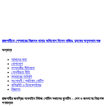
রাজশাহীতে পেশকারের বিরুদ্ধে থানায় অভিযোগ দিলেন নাজির, দুদকের অনুসন্ধান শুরু
অন্যান্য
আমাদের কথা
যোগাযোগ
সম্পাদকীয় নীতিমালা
গোপনীয়তা নীতি
ব্যবহারের শর্তাবলি
সংশোধনী / প্রতিবাদ নোটিশ
কপিরাইট ও ডিসক্লেইমার
বিজ্ঞাপন
রাজশাহীর জনপ্রিয় অনলাইন নিউজ পোর্টাল সকালের বুলেটিন – দেশ ও জনগণের নিরপেক্ষ
গণমাধ্যম