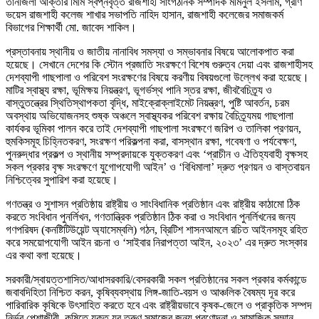
তানজিলা আক্তার মিমি স্বপ্নবৃত্ত রাজশাহী সাংগঠনিক সম্পাদক মমিনুল ইসলাম, গ্রীণ
ভয়েস রাজশাহী কলেজ শাখার সভাপতি নাহিদ হাসান, রাজশাহী কলেজের সমাজকর্ম
বিভাগের শিক্ষার্থী মো. জাবেদ শাকিল।
প্রস্তাবনায় স্থানীয় ও জাতীয় নানাবিধ সমস্যা ও সম্ভাবনার বিষয়ে আলোকপাত করা
হয়েছে। সেখানে দেশের কি স্টোন প্রজাতি সংরক্ষণে বিশেষ গুরুত্ব দেয়া এবং রাজশাহীসহ
দেশব্যাপী গাছপালা ও পরিবেশ সংরক্ষণের বিষয়ে করণীয় বিষয়গুলো উল্লেখ করা হয়েছে।
মাটির স্বাস্থ্য রক্ষা, ভূমিক্ষয় নিয়ন্ত্রণ, ভূগর্ভস্থ পানি স্তর রক্ষা, জীববৈচিত্র্য ও
বাস্তুতন্ত্রের স্থিতিস্থাপকতা বৃদ্ধি, মাইক্রোক্লাইমেট নিয়ন্ত্রণ, পুষ্টি আবর্তন, চরম
অবস্থায় অভিযোজনসহ শুষ্ক অঞ্চলে স্বাস্থ্যকর পরিবেশ রক্ষায় বৈচিত্র্যময় গাছপালা
কার্যকর ভূমিকা পালন করে তাই দেশব্যাপী গাছপালা সংরক্ষণে জরিপ ও তালিকা প্রণয়ন,
হুমকিসমূহ চিহ্নিতকরণ, সংরক্ষণ পরিকল্পনা করা, বাসস্থান রক্ষা, গবেষণা ও পর্যবেক্ষণ,
পুনরুদ্ধার প্রকল্প ও স্থানীয় সম্প্রদায়কে যুক্তকরণ এবং ‘প্রাচীন ও ঐতিহ্যবাহী বৃক্ষসহ
সকল প্রকার বৃক্ষ সংরক্ষণে যুগোপযোগী আইন’ ও ‘বিধিমালা’ দ্রুত প্রণয়ন ও বাস্তবায়ন
নিশ্চিত্বের সুপারিশ করা হয়েছে।
গণতন্ত্র ও সুশাসন প্রতিষ্ঠায় রাষ্ট্রীয় ও সাংবিধানিক প্রতিষ্ঠান এবং রাষ্ট্রীয় কাঠামো ঠিক
করতে সংবিধান পুনর্লিখন, গণতান্ত্রিক প্রতিষ্ঠান ঠিক করা ও সংবিধান পুনর্লিখনের জন্য
গণপরিষদ (কনষ্টিটিউয়েন্ট অ্যাসেম্বলি) গঠন, ব্রিটিশ শাসনআমলে রচিত আইনসমূহ রহিত
করে সময়োপযোগী আইন রচনা ও ‘সাইবার নিরাপত্তা আইন, ২০২৩’ এর দ্রুত সংস্কার
এর কথা বলা হয়েছে।
সরকারী/স্বায়ত্তশাসিত/আধাসরকারি/বেসরকারী সকল প্রতিষ্ঠানের সকল প্রকার কর্মকান্ডে
জবাবদিহিতা নিশ্চিত করন, কৃষিব্যবস্থায় লিঙ্গ-জাতি-বয়স ও আঞ্চলিক বৈষম্য দূর করে
পারিবারিক কৃষিকে উৎসাহিত করতে হবে এবং রাষ্ট্রীয়ভাবে কৃষক-জেলে ও প্রাকৃতিক সম্পদ
নির্ভর পেশাজীবী, কৃষিতে যুক্ত যুব তরুণ সমাজের জন্য প্রণোদনা ও সামাজিক সম্মান