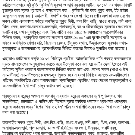
কাঠামোগতভাবে স্বীকৃতি ‘কৃষিজমি সুরক্ষা ও ভূমি ব্যবহার আইন, ২০১৯’ এর খসড়া বিলটি
চূড়ান্ত করে দ্রুত প্রণয়ন ও বাস্তবায়ন করা। কৃষিজমি নষ্ট করে পুকুর খনন, ইট ভাটার
অনুমোদন বন্ধ করা। মহানগরী, বিভাগীয় শহর ও জেলা শহরের পৌর এলাকা এবং দেশের
সকল পৌর এলাকাসহ সর্বত্র অবস্থিত পুকুর-দিঘী, খাল-বিল-খাড়ি, হাওর-বাওড়, নদী-নালা,
ঝিল, লেক, জলাশয়-জলাধার-জলাভূমি, প্লাবনভূমি, বন ও জীববৈচিত্র্য সুরক্ষায় সেগুলোকে
ভরাট বন্ধ, দখল-দূষণমুক্ত এবং লিজ বাতিল করে তাতে জনসাধারণের প্রবেশাধিকার
নিশ্চিত করন; ‘প্রাকৃতিক জলাধার সংরক্ষণ আইন-২০০০’ এর যুগোপযোগী সংস্কার ও
সর্বত্র অবস্থিত খেলার মাঠ, বিনোদন কেন্দ্র, উন্মুক্ত স্থান, উদ্যানগুলো সুরক্ষায় দখল-
দূষণমুক্ত ও জনসাধারণের প্রবেশাধিকার নিশ্চিত করণের বিষয়েও সুপারিশ করা হয়েছে।
এছাড়াও জাতিসংঘ কর্তৃক ১৯৯৭ খ্রিষ্টাব্দে প্রণীত ‘আর্ন্তজাতিক পানি প্রবাহ কনভেনশনে’
দ্রুত বাংলাদেশের অনুস্বাক্ষর করতে হবে উল্লেখ করে বলা হয় ভাটির দেশ হিসেবে এই
আইনের সুবিধা শতভাগ বাংলাদেশকে নিশ্চিত করতে হবে এবং দেশের সকল (শাখা ও উপ
নদ-নদীসহ) নদ-নদীগুলোকে দখল-দূষণমুক্ত করে নাব্যতা ফিরিয়ে আনতে নদ-নদীগুলোর
গতিপথ অপরিবর্তিত রেখে যথাযথভাবে ‘ক্যাপিট্যাল ড্রেজিং’ করে দেশের অভ্যান্তরীন ও
আন্তর্জাতিক ‘নৌ পথ’ চালুর কথাও বলা হয়েছে।
প্রস্তাবনায় বরেন্দ্র অঞ্চল ও জলবায়ু নায্যতায় বরেন্দ্র অঞ্চলের ভূমি পূণরুদ্ধার, খরা
সহনশীলতা, মরুময়তা ও পানিসংকট নিরসনে দ্রুত কার্যকর পদক্ষেপ গ্রহণসহ খরাপ্রবণ
বরেন্দ্র অঞ্চলের জন্য বিশেষ ‘খরা তহবিল’ গঠন ও খরাপিড়িতদের জন্য ‘খরা ভাতা’ চালুর
কথা বলা হয়েছে।
রাজশাহীর সকল পুকুর-দিঘী, খাল-বিল-খাড়ি, হাওর-বাওড়, নদী-নালা, ঝিল, লেক, জলাশয়-
জলাধার-জলাভূমি, প্লাবনভূমি, বন ও জীববৈচিত্র্য সংরক্ষণ, উন্নয়ন, ভরাট বন্ধ,
ইতোমধ্যে ভরাটকৃত পুকুর জলাশয়, জলাভূমি পুনরুদ্ধারসহ পুকুর, জলাশয়, জলাভূমির