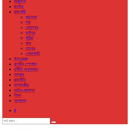
সারাদেশ
জাতীয়
রাজশাহী
মহানগর
পবা
মোহনপুর
দুর্গাপুর
পুঠিয়া
বাঘা
তানোর
গোদাগাড়ী
উত্তরবঙ্গ
বুলেটিন স্পেশাল
দুর্নীতি অনুসন্ধান
অপরাধ
রাজনীতি
সম্পাদকীয়
আইন-আদালত
শিক্ষা
অন্যান্য
#