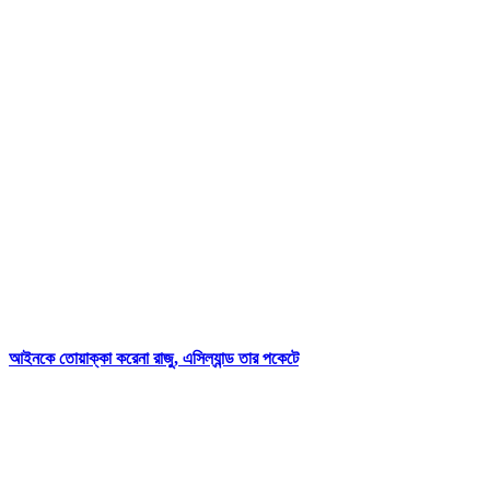
আইনকে তোয়াক্কা করেনা রাজু, এসিল্যান্ড তার পকেটে