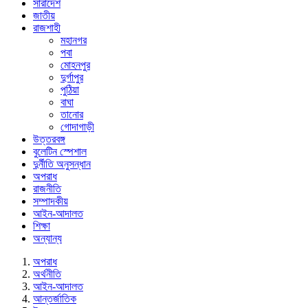
সারাদেশ
জাতীয়
রাজশাহী
মহানগর
পবা
মোহনপুর
দুর্গাপুর
পুঠিয়া
বাঘা
তানোর
গোদাগাড়ী
উত্তরবঙ্গ
বুলেটিন স্পেশাল
দুর্নীতি অনুসন্ধান
অপরাধ
রাজনীতি
সম্পাদকীয়
আইন-আদালত
শিক্ষা
অন্যান্য
অপরাধ
অর্থনীতি
আইন-আদালত
আন্তর্জাতিক