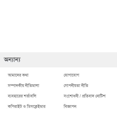
রাজশাহীতে জোরপূর্বক
সাটুরিয়ায় স্বামীর হাতে স্ত্রী খুন
বসতবাড়ি দখলের অভিযোগ
অন্যান্য
আমাদের কথা
যোগাযোগ
সম্পাদকীয় নীতিমালা
গোপনীয়তা নীতি
ব্যবহারের শর্তাবলি
সংশোধনী / প্রতিবাদ নোটিশ
কপিরাইট ও ডিসক্লেইমার
বিজ্ঞাপন