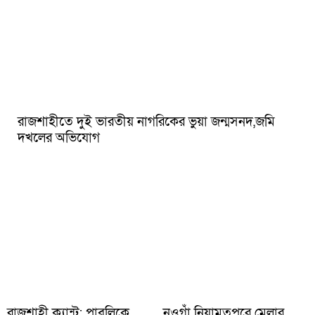
রাজশাহীতে দুই ভারতীয় নাগরিকের ভুয়া জন্মসনদ,জমি
দখলের অভিযোগ
রাজশাহী ক্যান্ট: পাবলিকে
নওগাঁ নিয়ামতপুরে মেলার