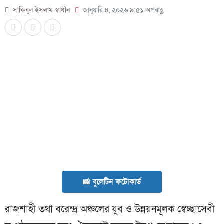
সাকিবুল ইসলাম স্বাধীন
জানুয়ারি ৪, ২০২৬ ৯:৫১ অপরাহ্ণ
📸 বুলেটিন ফটোকার্ড
রাজশাহী তথা বরেন্দ্র অঞ্চলের যুব ও উন্নয়নমূলক স্বেচ্ছাসেবী