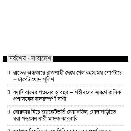
বিয়ের সাজে যে ৩ নতুনত্ব দেখা যাবে
রাজশাহীতে দুই ভার
এ বছর
ভুয়া জন্মসনদ,জমি
সর্বশেষ - সারাদেশ
রাতের অন্ধকারে রাজশাহী ছেয়ে গেল রহস্যময় পোস্টারে
— টার্গেট খোদ পুলিশ!
ফ্যাসিবাদের পতনের ২ বছর — শহীদদের স্মরণে রাসিক
প্রশাসকের হৃদয়স্পর্শী বাণী
বোরকার নিচে জ্যাকেটভর্তি ফেয়ারডিল, গোদাগাড়ীতে
ধরা পড়লেন নারী মাদক কারবারি