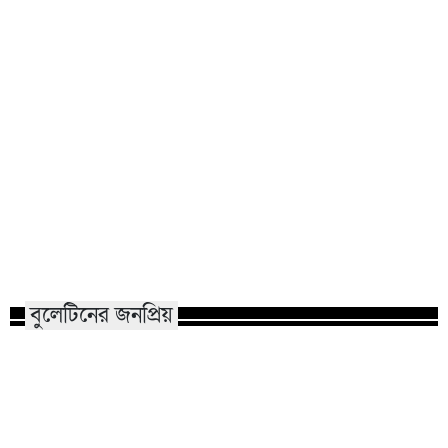
রাতের অন্ধকারে রাজশাহী ছেয়ে গেল
ফ্যাসিবাদের পতনের
রহস্যময় পোস্টারে — টার্গেট খোদ
শহীদদের স্মরণে রাস
পুলিশ!
হৃদয়স্পর্শী বাণী
বুলেটিনের জনপ্রিয়