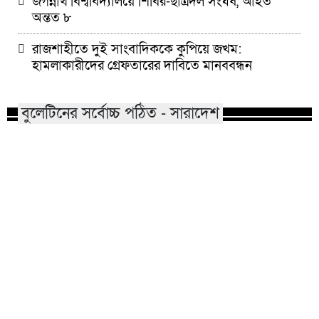
জগন্নাথ বিশ্ববিদ্যালয়ে শিবির-ছাত্রদল সংঘর্ষ, আহত
অন্তত ৮
রাজশাহীতে দুই সাংবাদিককে কুপিয়ে জখম:
হামলাকারীদের গ্রেফতারের দাবিতে মানববন্ধন
বুলেটিনের সর্বোচ্চ পঠিত - সারাদেশ