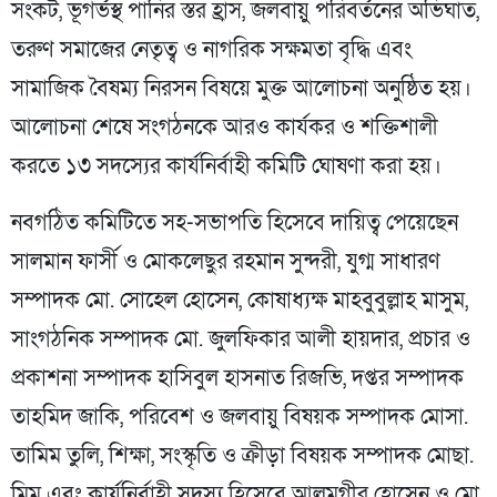
সংকট, ভূগর্ভস্থ পানির স্তর হ্রাস, জলবায়ু পরিবর্তনের অভিঘাত,
তরুণ সমাজের নেতৃত্ব ও নাগরিক সক্ষমতা বৃদ্ধি এবং
সামাজিক বৈষম্য নিরসন বিষয়ে মুক্ত আলোচনা অনুষ্ঠিত হয়।
আলোচনা শেষে সংগঠনকে আরও কার্যকর ও শক্তিশালী
করতে ১৩ সদস্যের কার্যনির্বাহী কমিটি ঘোষণা করা হয়।
নবগঠিত কমিটিতে সহ-সভাপতি হিসেবে দায়িত্ব পেয়েছেন
সালমান ফার্সী ও মোকলেছুর রহমান সুন্দরী, যুগ্ম সাধারণ
সম্পাদক মো. সোহেল হোসেন, কোষাধ্যক্ষ মাহবুবুল্লাহ মাসুম,
সাংগঠনিক সম্পাদক মো. জুলফিকার আলী হায়দার, প্রচার ও
প্রকাশনা সম্পাদক হাসিবুল হাসনাত রিজভি, দপ্তর সম্পাদক
তাহমিদ জাকি, পরিবেশ ও জলবায়ু বিষয়ক সম্পাদক মোসা.
তামিম তুলি, শিক্ষা, সংস্কৃতি ও ক্রীড়া বিষয়ক সম্পাদক মোছা.
মিম এবং কার্যনির্বাহী সদস্য হিসেবে আলমগীর হোসেন ও মো.