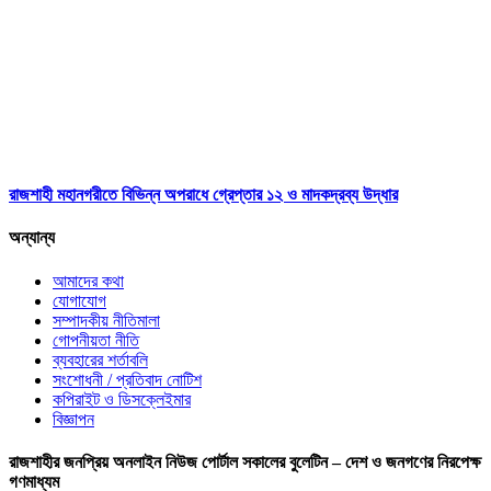
রাজশাহী মহানগরীতে বিভিন্ন অপরাধে গ্রেপ্তার ১২ ও মাদকদ্রব্য উদ্ধার
অন্যান্য
আমাদের কথা
যোগাযোগ
সম্পাদকীয় নীতিমালা
গোপনীয়তা নীতি
ব্যবহারের শর্তাবলি
সংশোধনী / প্রতিবাদ নোটিশ
কপিরাইট ও ডিসক্লেইমার
বিজ্ঞাপন
রাজশাহীর জনপ্রিয় অনলাইন নিউজ পোর্টাল সকালের বুলেটিন – দেশ ও জনগণের নিরপেক্ষ
গণমাধ্যম