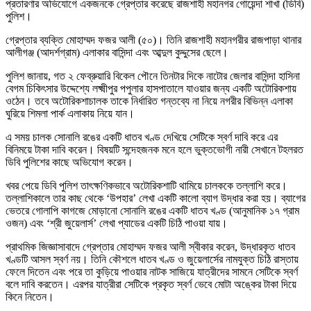
প্রতারণার অভিযোগে একজনকে গ্রেপ্তার করেছে রাজশাহী মহানগর গোয়েন্দা শাখা (ডিবি)
পুলিশ।
গ্রেপ্তার ব্যক্তি মোহাম্মদ ফজর আলী (৫০)। তিনি রাজশাহী মহানগরীর রাজপাড়া থানার
আলীগঞ্জ (আদর্শগ্রাম) এলাকার বাসিন্দা এবং আব্দুল কুদ্দুসের ছেলে।
পুলিশ জানায়, গত ২ ফেব্রুয়ারি বিকেল পৌনে তিনটার দিকে নাটোর জেলার বাসিন্দা হাসিনা
বেগম চিকিৎসার উদ্দেশ্যে লক্ষ্মীপুর পপুলার হাসপাতালে যাওয়ার জন্য একটি অটোরিকশায়
ওঠেন। তবে অটোরিকশাচালক তাকে নির্ধারিত গন্তব্যে না নিয়ে নগরীর বিভিন্ন এলাকা
ঘুরিয়ে শিমলা পার্ক এলাকায় নিয়ে যান।
এ সময় চালক সোনালি রঙের একটি ধাতব খণ্ড দেখিয়ে সেটিকে স্বর্ণ দাবি করে এর
বিনিময়ে টাকা দাবি করেন। বিষয়টি সন্দেহজনক মনে হলে ভুক্তভোগী নারী সেখানে টহলরত
ডিবি পুলিশের কাছে অভিযোগ করেন।
খবর পেয়ে ডিবি পুলিশ তাৎক্ষণিকভাবে অটোরিকশাটি থামিয়ে চালককে তল্লাশি করে।
তল্লাশিকালে তার কাছ থেকে ‘উপহার’ লেখা একটি কালো ব্যাগ উদ্ধার করা হয়। ব্যাগের
ভেতরে গোলাপি কাগজে মোড়ানো সোনালি রঙের একটি ধাতব খণ্ড (আনুমানিক ১৭ গ্রাম
ওজন) এবং ‘শ্রী জুয়েলার্স’ লেখা প্যাডের একটি চিঠি পাওয়া যায়।
প্রাথমিক জিজ্ঞাসাবাদে গ্রেপ্তার মোহাম্মদ ফজর আলী স্বীকার করেন, উদ্ধারকৃত ধাতব
খণ্ডটি আসল স্বর্ণ নয়। তিনি কৌশলে ধাতব খণ্ড ও জুয়েলার্সের নামযুক্ত চিঠি রাস্তায়
ফেলে দিতেন এবং পরে তা কুড়িয়ে পাওয়ার নাটক সাজিয়ে যাত্রীদের সামনে সেটিকে স্বর্ণ
বলে দাবি করতেন। এরপর যাত্রীরা সেটিকে প্রকৃত স্বর্ণ ভেবে মোটা অঙ্কের টাকা দিয়ে
কিনে নিতেন।