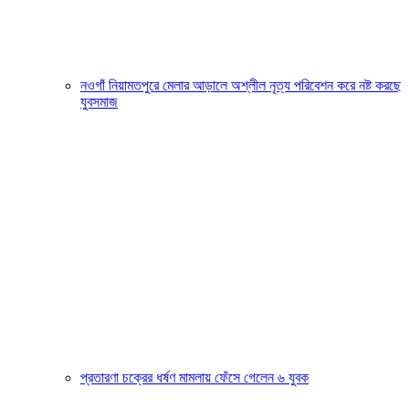
নওগাঁ নিয়ামতপুরে মেলার আড়ালে অশ্লীল নৃত্য পরিবেশন করে নষ্ট করছে
যুবসমাজ
প্রতারণা চক্রের ধর্ষণ মামলায় ফেঁসে গেলেন ৬ যুবক