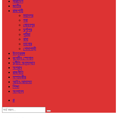
সারাদেশ
জাতীয়
রাজশাহী
মহানগর
পবা
মোহনপুর
দুর্গাপুর
পুঠিয়া
বাঘা
তানোর
গোদাগাড়ী
উত্তরবঙ্গ
বুলেটিন স্পেশাল
দুর্নীতি অনুসন্ধান
অপরাধ
রাজনীতি
সম্পাদকীয়
আইন-আদালত
শিক্ষা
অন্যান্য
#