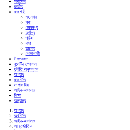
সারাদেশ
জাতীয়
রাজশাহী
মহানগর
পবা
মোহনপুর
দুর্গাপুর
পুঠিয়া
বাঘা
তানোর
গোদাগাড়ী
উত্তরবঙ্গ
বুলেটিন স্পেশাল
দুর্নীতি অনুসন্ধান
অপরাধ
রাজনীতি
সম্পাদকীয়
আইন-আদালত
শিক্ষা
অন্যান্য
অপরাধ
অর্থনীতি
আইন-আদালত
আন্তর্জাতিক