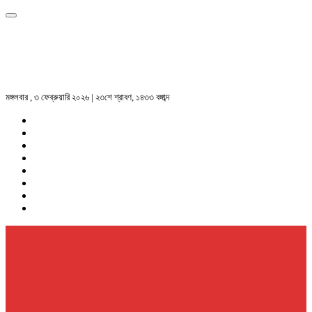
মঙ্গলবার , ৩ ফেব্রুয়ারি ২০২৬ | ২৩শে শ্রাবণ, ১৪৩৩ বঙ্গাব্দ