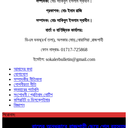
সম্পাদক:
মোঃ সাকিবুল ইসলাম স্বাধীন।
প্রকাশক: মোঃ ইমাম রাজি
সম্পাদক
: মোঃ সাকিবুল ইসলাম স্বাধীন।
বার্তা ও বাণিজ্যিক কার্যালয়:
ডিএম ভবন(৪র্থ তলা), অলকার মোড়,বোয়ালিয়া ,রাজশাহী
ফোন নাম্বার- 01717-725868
ইমেইল: sokalerbulletin@gmail.com
আমাদের কথা
যোগাযোগ
সম্পাদকীয় নীতিমালা
গোপনীয়তা নীতি
ব্যবহারের শর্তাবলি
সংশোধনী / প্রতিবাদ নোটিশ
কপিরাইট ও ডিসক্লেইমার
বিজ্ঞাপন
শিরোনাম:
রাতের অন্ধকারে রাজশাহী ছেয়ে গেল রহস্যময় পো