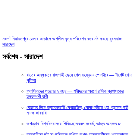
নওগাঁ নিয়ামতপুরে মেলার আড়ালে অশ্লীল নৃত্য পরিবেশন করে নষ্ট করছে যুবসমাজ
সারাদেশ
সর্বশেষ - সারাদেশ
রাতের অন্ধকারে রাজশাহী ছেয়ে গেল রহস্যময় পোস্টারে — টার্গেট খোদ
পুলিশ!
ফ্যাসিবাদের পতনের ২ বছর — শহীদদের স্মরণে রাসিক প্রশাসকের
হৃদয়স্পর্শী বাণী
বোরকার নিচে জ্যাকেটভর্তি ফেয়ারডিল, গোদাগাড়ীতে ধরা পড়লেন নারী
মাদক কারবারি
জগন্নাথ বিশ্ববিদ্যালয়ে শিবির-ছাত্রদল সংঘর্ষ, আহত অন্তত ৮
রাজশাহীতে দুই সাংবাদিককে কুপিয়ে জখম: হামলাকারীদের গ্রেফতারের