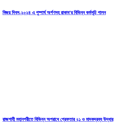
বিজয় দিবস-২০২৪ এ পুষ্পার্ঘ অর্পণসহ রাকাব’র বিভিন্ন কর্মসূচি পালন
রাজশাহী মহানগরীতে বিভিন্ন অপরাধে গ্রেফতার ২১ ও মাদকদ্রব্য উদ্ধার