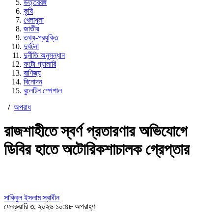
উত্তরবঙ্গ
কৃষি
খেলাধুলা
জাতীয়
তথ্য-প্রযুক্তি
দুর্ঘটনা
দুর্নীতি অনুসন্ধান
ফটো গ্যালারি
বাণিজ্য
বিনোদন
বুলেটিন স্পেশাল
/
অপরাধ
রাজশাহীতে স্বর্ণ প্রতারণার অভিযোগে
ডিবির হাতে অটোরিকশাচালক গ্রেপ্তার
সাকিবুল ইসলাম স্বাধীন
ফেব্রুয়ারি ৩, ২০২৬ ১০:৪৮ অপরাহ্ণ