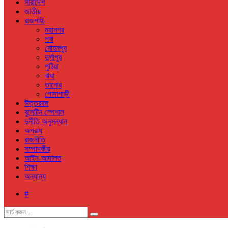
সারাদেশ
জাতীয়
রাজশাহী
মহানগর
পবা
মোহনপুর
দুর্গাপুর
পুঠিয়া
বাঘা
তানোর
গোদাগাড়ী
উত্তরবঙ্গ
বুলেটিন স্পেশাল
দুর্নীতি অনুসন্ধান
অপরাধ
রাজনীতি
সম্পাদকীয়
আইন-আদালত
শিক্ষা
অন্যান্য
#