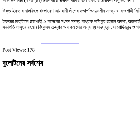
আজ মঙ্গলবার (২ এপ্রিল) মহানগরীর নানকিং দরবার হলে ইফতার মাহফিল অনুষ্ঠিত হয়।
উক্ত ইফতার মাহফিলে বাংলাদেশ আওয়ামী লীগের সভাপতিমণ্ডলীর সদস্য ও রাজশাহী সিটি
ইফতার মাহফিলে রাজশাহী-২ আসনের সংসদ সদস্য অধ্যক্ষ শফিকুর রহমান বাদশা, রাজশাহী বি
সভাপতি মাসুদুর রহমান রিংকুসহ চেম্বার অব কমার্সের অন্যান্য সদস্যবৃন্দ, সাংবাদিকবৃন্দ ও 
Share on Facebook
Post Views:
178
বুলেটিনের সর্বশেষ