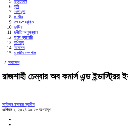
উত্তরবঙ্গ
কৃষি
খেলাধুলা
জাতীয়
তথ্য-প্রযুক্তি
দুর্ঘটনা
দুর্নীতি অনুসন্ধান
ফটো গ্যালারি
বাণিজ্য
বিনোদন
বুলেটিন স্পেশাল
/
সারাদেশ
রাজশাহী চেম্বার অব কমার্স এন্ড ইন্ডাস্ট্রির
সাকিবুল ইসলাম স্বাধীন
এপ্রিল ২, ২০২৪ ১০:৫৮ অপরাহ্ণ