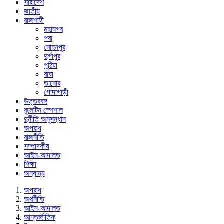
সারাদেশ
জাতীয়
রাজশাহী
মহানগর
পবা
মোহনপুর
দুর্গাপুর
পুঠিয়া
বাঘা
তানোর
গোদাগাড়ী
উত্তরবঙ্গ
বুলেটিন স্পেশাল
দুর্নীতি অনুসন্ধান
অপরাধ
রাজনীতি
সম্পাদকীয়
আইন-আদালত
শিক্ষা
অন্যান্য
অপরাধ
অর্থনীতি
আইন-আদালত
আন্তর্জাতিক