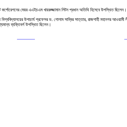
 কর্পোরেশনের মেয়র এএইচএম খায়রুজ্জামান লিটন প্রধান অতিথি হিসেবে উপস্থিত ছিলেন।
শ্ববিদ্যালয়ের উপাচার্য প্রফেসর ড. গোলাম সাব্বির সাত্তার, রাজশাহী মহানগর আওয়ামী লীগ
গণ্যমান্য ব্যক্তিবর্গ উপস্থিত ছিলেন।
Post on X
F