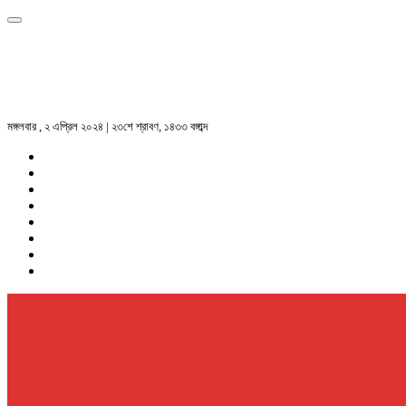
মঙ্গলবার , ২ এপ্রিল ২০২৪ | ২৩শে শ্রাবণ, ১৪৩৩ বঙ্গাব্দ