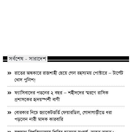
বিয়ের সাজে যে ৩ নতুনত্ব দেখা যাবে এ
রাজশাহীতে দুই ভারতীয় 
বছর
জন্মসনদ,জমি দখলের 
সর্বশেষ - সারাদেশ
রাতের অন্ধকারে রাজশাহী ছেয়ে গেল রহস্যময় পোস্টারে — টার্গেট
খোদ পুলিশ!
ফ্যাসিবাদের পতনের ২ বছর — শহীদদের স্মরণে রাসিক
প্রশাসকের হৃদয়স্পর্শী বাণী
বোরকার নিচে জ্যাকেটভর্তি ফেয়ারডিল, গোদাগাড়ীতে ধরা
পড়লেন নারী মাদক কারবারি