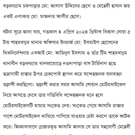
বড়বনগ্রাম চকপাড়ার মো: জালাল উদ্দিনের ছেলে ও মেহেদী হাসান জয়
একই এলাকার মো: মাজদার আলীর ছেলে।
ঘটনা সূত্রে জানা যায়, গতকাল ৪ এপ্রিল ২০২৪ খ্রিস্টাব্দ বিকাল সোয়া ৫
টায় শাহমখদুম থানার অফিসার ইনচার্জ মো: ইসমাইল হোসেনের
দিকনির্দেশনায় এসআই মো: আমিনুল ইসলাম ও তাঁর টিম শাহমখদুম
থানাধীন বড়বনগ্রাম খানকামোড়ে নওদাপাড়া বাস টার্মিনাল হতে
ভদ্রাগামী রাস্তার উপর চেকপোস্ট স্থাপন করে সন্দেহজনক যানবাহন
তল্লাশী করছিলো। তল্লাশী করার সময় আসামি শোয়ান মোটরসাইকেল
নিয়ে আসতে দেখে তার গতিবিধি সন্দেহজনক মনে হলে
মোটরসাইকেলটি থামার সংকেত দেয়। সংকেত পেয়ে আসামি রাস্তার
পাশে মোটরসাইকেল থামিয়ে পালিয়ে যাওয়ার চেষ্টা করলে তাকে আটক
করে। জিজ্ঞাসাবাদে গ্রেপ্তারকৃত আসামি জানায় সে তার সহযোগী মেহেদী