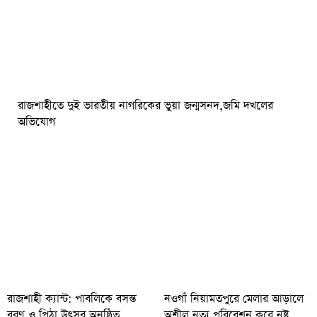
রাজশাহীতে দুই ভারতীয় নাগরিকের ভুয়া জন্মসনদ,জমি দখলের
অভিযোগ
রাজশাহী ক্যান্ট: পাবলিকে বসন্ত
নওগাঁ নিয়ামতপুরে মেলার আড়ালে
বরণ ও পিঠা উৎসব অনুষ্ঠিত
অশ্লীল নৃত্য পরিবেশন করে নষ্ট