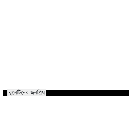
রাতের অন্ধকারে রাজশাহী ছেয়ে গেল
ফ্যাসিবাদের পতনের ২
রহস্যময় পোস্টারে — টার্গেট খোদ পুলিশ!
স্মরণে রাসিক প্রশাসকের হ
বুলেটিনের জনপ্রিয়