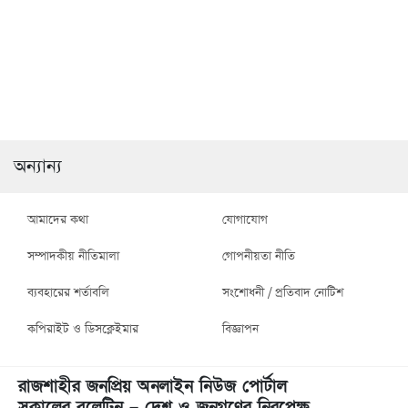
রাজশাহী মহানগরীতে বিভিন্ন
রাজশাহী জেলা কমান্ড্যান্ট
অপরাধে গ্রেফতার ১০ ও
রাকিবুল ইসলাম পেলেন
মাদকদ্রব্য উদ্ধার
প্রেসিডেন্ট পদক
অন্যান্য
আমাদের কথা
যোগাযোগ
সম্পাদকীয় নীতিমালা
গোপনীয়তা নীতি
ব্যবহারের শর্তাবলি
সংশোধনী / প্রতিবাদ নোটিশ
কপিরাইট ও ডিসক্লেইমার
বিজ্ঞাপন
রাজশাহীর জনপ্রিয় অনলাইন নিউজ পোর্টাল
সকালের বুলেটিন – দেশ ও জনগণের নিরপেক্ষ