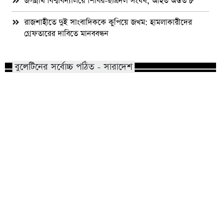
জগন্নাথ বিশ্ববিদ্যালয়ে শিবির-ছাত্রদল সংঘর্ষ, আহত অন্তত ৮
রাজশাহীতে দুই সাংবাদিককে কুপিয়ে জখম: হামলাকারীদের
গ্রেফতারের দাবিতে মানববন্ধন
বুলেটিনের সর্বোচ্চ পঠিত - সারাদেশ