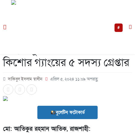
অপরাধ
অর্থনীতি
আইন-আদালত
আন্তর্জাতিক
উত্তরবঙ্গ
কৃষ
#
/
জাতীয়
শাহমখদুম থানার অভিযানে
কিশোর গ্যাংয়ের ৫ সদস্য গ্রেপ্তার
সাকিবুল ইসলাম স্বাধীন
এপ্রিল ৫, ২০২৪ ১১:০৯ অপরাহ্ণ
বুলেটিন ফটোকার্ড
মো: আতিকুর রহমান আতিক, রাজশাহী: