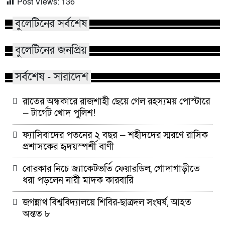
রাতের অন্ধকারে রাজশাহী ছেয়ে গেল
ফ্যাসিবাদের পতনের
Post Views:
136
রহস্যময় পোস্টারে — টার্গেট খোদ
শহীদদের স্মরণে রাস
পুলিশ!
হৃদয়স্পর্শী বাণী
বুলেটিনের সর্বশেষ
বিয়ের সাজে যে ৩ নতুনত্ব দেখা যাবে
রাজশাহীতে দুই ভার
এ বছর
ভুয়া জন্মসনদ,জমি
বুলেটিনের জনপ্রিয়
সর্বশেষ - সারাদেশ
রাতের অন্ধকারে রাজশাহী ছেয়ে গেল রহস্যময় পোস্টারে
— টার্গেট খোদ পুলিশ!
ফ্যাসিবাদের পতনের ২ বছর — শহীদদের স্মরণে রাসিক
প্রশাসকের হৃদয়স্পর্শী বাণী
বোরকার নিচে জ্যাকেটভর্তি ফেয়ারডিল, গোদাগাড়ীতে
ধরা পড়লেন নারী মাদক কারবারি
জগন্নাথ বিশ্ববিদ্যালয়ে শিবির-ছাত্রদল সংঘর্ষ, আহত
অন্তত ৮