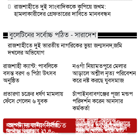
রাজশাহীতে দুই সাংবাদিককে কুপিয়ে জখম:
হামলাকারীদের গ্রেফতারের দাবিতে মানববন্ধন
বুলেটিনের সর্বোচ্চ পঠিত - সারাদেশ
রাজশাহীতে দুই ভারতীয় নাগরিকের ভুয়া জন্মসনদ,জমি
দখলের অভিযোগ
রাজশাহী ক্যান্ট: পাবলিকে
নওগাঁ নিয়ামতপুরে মেলার
বসন্ত বরণ ও পিঠা উৎসব
আড়ালে অশ্লীল নৃত্য পরিবেশন
অনুষ্ঠিত
করে নষ্ট করছে যুবসমাজ
প্রতারণা চক্রের ধর্ষণ মামলায়
চাঁপাইনবাবগঞ্জের পূজা মন্ডপ
ফেঁসে গেলেন ৬ যুবক
পরিদর্শন করেন আনসার
কর্মকর্তা
রাজশাহীতে সাংবাদিকের ওপর
সশস্ত্র হামলা, অভিযুক্ত
আরএমপি’র ডিবি’র অভিযানে
আপনার জন্য নির্বাচিত
রাজশাহী মহানগরীতে বিভিন্ন
রাজশাহীর পবা উপজেলায়
সাংবাদিক ও স্বেচ্ছাসেবক দল
পবা উপজেলা পরিষদে গুলি
রমজান ও ঈদ উপলক্ষ্যে
অপরাধে গ্রেফতার ১৭ ও
পুকুর সংস্কারের নামে মাটি
নিখোঁজ বিজ্ঞপ্তি:
নেতা
রাজশাহীতে বিভিন্ন কর্মসূচির
ছুড়ে ও হাতবোমা বিস্ফোরন
ঢোলবাদক ‌বিনয়বাঁশী জলদাস
আরএমপি’র সতর্কতামূলক
মাদকদ্রব্য উদ্ধার
বিক্রির মহাউৎসব
দীর্ঘ ১৬ বছর পর রাজশাহীতে
মিথ্যা প্রোপাগাণ্ডের প্রতিবাদে