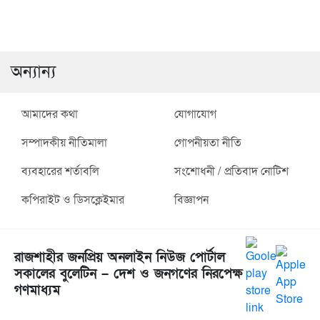
মধ্যে দিয়ে উদ্‌যাপিত হলো
ঘটিয়ে টেন্ডার বাক্স লুটের
এর ২২তম মৃত্যুবার্ষিকী পালিত
নির্দেশনা
স্বস্তিতে সমাবেশ করলো
রাজশাহীতে বিএনপির প্রতিবাদ
আন্তর্জাতিক শান্তিরক্ষী দিবস
আসামি গ্রেপ্তার
বিএনপি
মিছিল
অন্যান্য
আমাদের কথা
যোগাযোগ
সম্পাদকীয় নীতিমালা
গোপনীয়তা নীতি
ব্যবহারের শর্তাবলি
সংশোধনী / প্রতিবাদ নোটিশ
কপিরাইট ও ডিসক্লেইমার
বিজ্ঞাপন
রাজশাহীর জনপ্রিয় অনলাইন নিউজ পোর্টাল
সকালের বুলেটিন – দেশ ও জনগণের নিরপেক্ষ
গণমাধ্যম