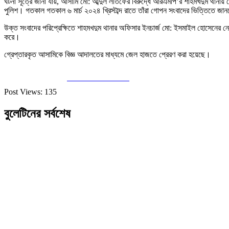
ঘটনা সূত্রে জানা যায়, আসামি মো: আব্দুল লতিফের বিরুদ্ধে আরএমপি’র শাহমখদুম থানায় 
পুলিশ। গতকাল গতকাল ৬ মার্চ ২০২৪ খ্রিস্টাব্দ রাতে তাঁরা গোপন সংবাদের ভিত্তিতে জ
উক্ত সংবাদের পরিপ্রেক্ষিতে শাহমখদুম থানার অফিসার ইনচার্জ মো: ইসমাইল হোসেনের নেত
করে।
গ্রেপ্তারকৃত আসামিকে বিজ্ঞ আদালতের মাধ্যমে জেল হাজতে প্রেরণ করা হয়েছে।
Share on Facebook
Post Views:
135
বুলেটিনের সর্বশেষ