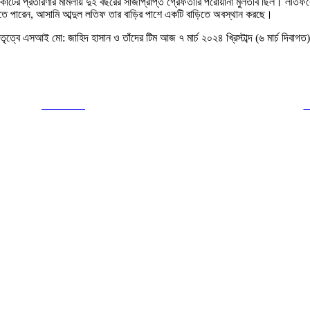
কোর্টের প্রতারণার মামলায় দুই বছরের সাজাপ্রাপ্ত গ্রেফতারি পরোয়ানা মুলতবি ছিল। লতিফ
ানতে পারেন, আসামি আব্দুল লতিফ তার বাড়ির পাশে একটি বাড়িতে অবস্থান করছে।
ৃত্বে এসআই মো: জাহিদ হাসান ও তাঁদের টিম আজ ৭ মার্চ ২০২৪ খ্রিস্টাব্দ (৬ মার্চ দিবা
Post on X
F