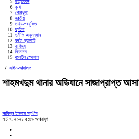
উত্তরবঙ্গ
কৃষি
খেলাধুলা
জাতীয়
তথ্য-প্রযুক্তি
দুর্ঘটনা
দুর্নীতি অনুসন্ধান
ফটো গ্যালারি
বাণিজ্য
বিনোদন
বুলেটিন স্পেশাল
/
আইন-আদালত
শাহমখদুম থানার অভিযানে সাজাপ্রাপ্ত আসাম
সাকিবুল ইসলাম স্বাধীন
মার্চ ৭, ২০২৪ ৫:৫৯ অপরাহ্ণ