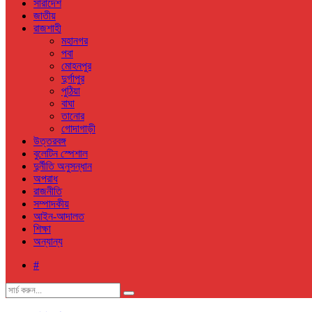
সারাদেশ
জাতীয়
রাজশাহী
মহানগর
পবা
মোহনপুর
দুর্গাপুর
পুঠিয়া
বাঘা
তানোর
গোদাগাড়ী
উত্তরবঙ্গ
বুলেটিন স্পেশাল
দুর্নীতি অনুসন্ধান
অপরাধ
রাজনীতি
সম্পাদকীয়
আইন-আদালত
শিক্ষা
অন্যান্য
#