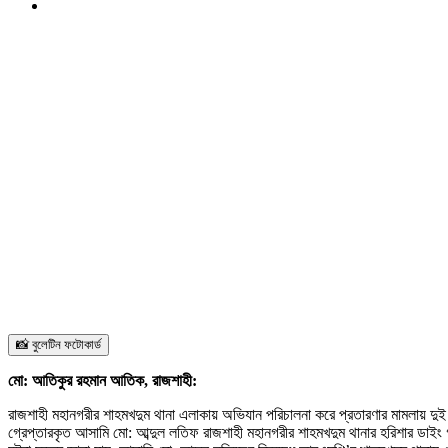
📸 বুলেটিন ফটোকার্ড
মো: আতিকুর রহমান আতিক, রাজশাহী:
রাজশাহী মহানগরীর শাহমখদুম থানা এলাকায় অভিযান পরিচালনা করে প্রতারণার মামলায় দু
গ্রেপ্তারকৃত আসামি মো: আব্দুল লতিফ রাজশাহী মহানগরীর শাহমখদুম থানার হরিশার ডাইং