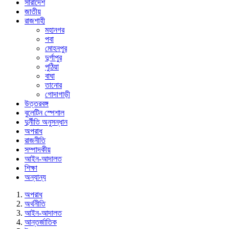
সারাদেশ
জাতীয়
রাজশাহী
মহানগর
পবা
মোহনপুর
দুর্গাপুর
পুঠিয়া
বাঘা
তানোর
গোদাগাড়ী
উত্তরবঙ্গ
বুলেটিন স্পেশাল
দুর্নীতি অনুসন্ধান
অপরাধ
রাজনীতি
সম্পাদকীয়
আইন-আদালত
শিক্ষা
অন্যান্য
অপরাধ
অর্থনীতি
আইন-আদালত
আন্তর্জাতিক