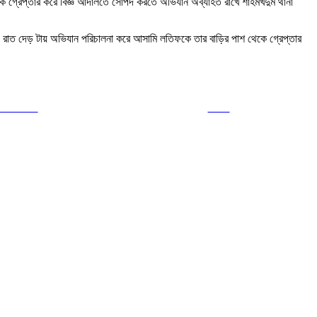
কে গ্রেপ্তার করে বিজ্ঞ আদালতে সোপর্দ করতে অভিযান অব্যাহত রাখে শাহমখদুম থানা
গত) রাত দেড় টায় অভিযান পরিচালনা করে আসামি লতিফকে তার বাড়ির পাশ থেকে গ্রেপ্তার
ollow us
Save